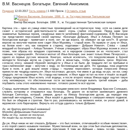
В.М. Васнецов. Богатыри. Евгений Анисимов.
Редакция
12.03.2017
Гость номера
| 1 830 Просм. |
Оставить отзыв
Виктор Васнецов. Богатыри. 1898. Х., м. Государственная Третьяковская галерея
Картина эта – одно из самых известных произведений на историческую тему, хотя на самом деле
сюжет к исторической действительности имеет очень слабое отношение. Перед нами трое
знаменитых былинных героев, сведённых вместе затейливой фантазией художника. В.М. Васнецов
так представлял персонажей своей картины: «Богатыри Добрыня, Илья и Алёшка Попович на
богатырском выезде – примечают в поле, нет ли где ворога, не обижают ли где кого?». В центре
верхом на могучем черном коне сидит Илья Муромец – старый воин. По правую от руку от Ильи,
на белом коне – его, как говорили в старину, податаман – Добрыня Никитич. Слева – самый
младший из богатырей – Алёша Попович. Учёные утверждают: образ Ильи Муромца возник в эпосе
позже, чем образы его младших соратников, но в народном сознании он их «потеснил», стал
главным, «старинушкой». Летописи молчат об Илье-богатыре, они знают только Илию Печерского –
одного из первых русских монахов. Конечно, нельзя исключать, что покуролесившие в бурной
молодости богатыри могли на старости уйти в монастырь, чтобы замаливать грехи. Впрочем,
согласно эпосу, никакой «бурной» молодости у Ильи и не было. До тридцати лет он пребывал в
«расслабленном» виде – могучим с виду, но беспомощным как дитя. Но однажды, пока родители
были в поле, в дом вошли некие старцы – «калики перехожие», которые попросили Илюшу
принести им «водицы напиться». Илья посетовал, дескать «не имею я да ведь ни рук, ни ног, сижу
тридцать лет на седалище». Но старцы настаивали, и Илья вдруг встал на ноги и пошёл за водой.
Старцы предложили Илье испить этой водицы, и после второго ковша Илюша вдруг ощутил такую
силу непомерную, что обеспокоенные гости заставили богатыря выпить третий ковшик – дабы
поубавить силы этого новоявленно «качка», готового разнести всё кругом.
Старцы, вылечившие Илью, оказались посланцами киевского князя Владимира Красное Солнышко,
служить которому и отправился наш богатырь. По дороге он встретил занемогшего древнего
богатыря Святогора, который, умирая, дунул на Илюшу богатырским духом, да передал ему
заветный меч-кладенец. Словом, Илья вошёл в дружину Владимира и совершил немало подвигов.
Но был он обидчив и строптив. Как-то раз, разгневавшись на великого князя, он уехал домой, в
муромское село Карачарово. Вернуть его оттуда удалось только Добрыне:
Ах, же братец крестовый названный
Молодой Добрынюшка Никитинич!
Кабы не ты, никого не послухал,
Не пошёл бы на почестен пир.
Да уж, Илья никак не мог отказать Добрыне – это был человек, отличавшийся особым «вежеством»,
и его порой самого называли «князем». Мужественный воин, он при этом был опытным дипломатом,
которому давались самые деликатные поручения. К тому же Добрыня – певец, гусляр, танцор –