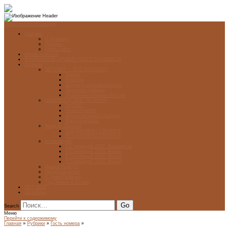
Перейти к содержимому
Главная
О журнале
Рубрики
Карта сайта
Архив журнала
ФОНД-АРХИВ ЛУЧШИХ РАБОТ УЧАЩИХСЯ
Проекты
ЭСТАМП — ЭТО ЗДÓРОВО!
Проект
Новости
Школы-участники проекта
Печатная графика
Художники-графики России
НОВГОРОДСКАЯ ПЕЧАТНЯ
ПРОЕКТ
Галерея работ
Школа печатной графики
Мастер-классы
Фонд Д. Гранина
ГОД ДАНИИЛА ГРАНИНА
ВЕК ДАНИИЛА ГРАНИНА
5 стипендий
5 Стипендий 2017. Финалисты
5 Стипендий 2016. Финал
5 Стипендий 2015. Финал
5 Стипендий 2014. Финал
Диалог Культур
Подари журнал!
С Днём Победы!
Год Памяти и Славы
ART WEB
Партнеры
Search
Меню
Перейти к содержимому
Главная
»
Рубрики
»
Гость номера
»