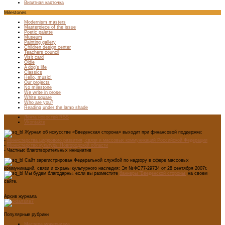
Визитная карточка
Milestones
Modernism masters
Masterpiece of the issue
Poetic palette
Museum
Painting gallery
Children design center
Teachers council
Visit card
Oldie
A dog’s life
Classics
Hello, music!
Our projects
No milestone
We write in prose
White square
Who are you?
Reading under the lamp shade
Лента новостей RSS
Vkontakte
Журнал об искусстве «Введенская сторона» выходит при финансовой поддержке:
-
Министерства цифрового развития, связи и массовых коммуникаций Российской Федерации
-
Министерство культуры Новгородской области
- Частных благотворительных инициатив
Сайт зарегистрирован Федеральной службой по надзору в сфере массовых
коммуникаций, связи и охраны культурного наследия: Эл №ФС77-29734 от 28 сентября 2007г.
Мы будем благодарны, если вы разместите
баннеры "Введенской стороны"
на своем
сайте.
Архив журнала
Популярные рубрики
Мастера модернизма