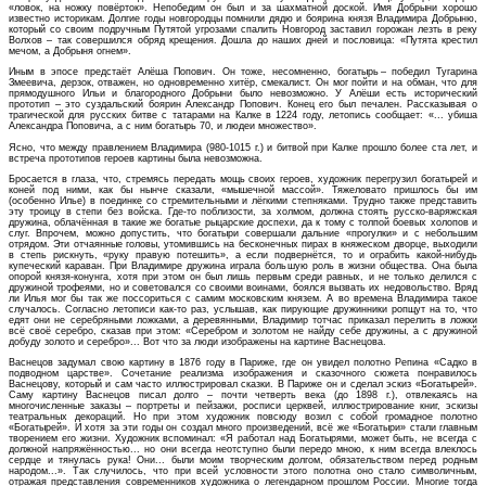
«ловок, на ножку повёрток». Непобедим он был и за шахматной доской. Имя Добрыни хорошо
известно историкам. Долгие годы новгородцы помнили дядю и боярина князя Владимира Добрыню,
который со своим подручным Путятой угрозами спалить Новгород заставил горожан лезть в реку
Волхов – так совершился обряд крещения. Дошла до наших дней и пословица: «Путята крестил
мечом, а Добрыня огнем».
Иным в эпосе предстаёт Алёша Попович. Он тоже, несомненно, богатырь – победил Тугарина
Змеевича, дерзок, отважен, но одновременно хитёр, смекалист. Он мог пойти и на обман, что для
прямодушного Ильи и благородного Добрыни было невозможно. У Алёши есть исторический
прототип – это суздальский боярин Александр Попович. Конец его был печален. Рассказывая о
трагической для русских битве с татарами на Калке в 1224 году, летопись сообщает: «... убиша
Александра Поповича, а с ним богатырь 70, и людеи множество».
Ясно, что между правлением Владимира (980-1015 г.) и битвой при Калке прошло более ста лет, и
встреча прототипов героев картины была невозможна.
Бросается в глаза, что, стремясь передать мощь своих героев, художник перегрузил богатырей и
коней под ними, как бы нынче сказали, «мышечной массой». Тяжеловато пришлось бы им
(особенно Илье) в поединке со стремительными и лёгкими степняками. Трудно также представить
эту троицу в степи без войска. Где-то поблизости, за холмом, должна стоять русско-варяжская
дружина, облачённая в такие же богатые рыцарские доспехи, да к тому с толпой боевых холопов и
слуг. Впрочем, можно допустить, что богатыри совершали дальние «прогулки» и с небольшим
отрядом. Эти отчаянные головы, утомившись на бесконечных пирах в княжеском дворце, выходили
в степь рискнуть, «руку правую потешить», а если подвернётся, то и ограбить какой-нибудь
купеческий караван. При Владимире дружина играла большую роль в жизни общества. Она была
опорой князя-конунга, хотя при этом он был лишь первым среди равных, и не только делился с
дружиной трофеями, но и советовался со своими воинами, боялся вызвать их недовольство. Вряд
ли Илья мог бы так же поссориться с самим московским князем. А во времена Владимира такое
случалось. Согласно летописи как-то раз, услышав, как пирующие дружинники ропщут на то, что
едят они не серебряными ложками, а деревянными, Владимир тотчас приказал перелить в ложки
всё своё серебро, сказав при этом: «Серебром и золотом не найду себе дружины, а с дружиной
добуду золото и серебро»... Вот что за люди изображены на картине Васнецова.
Васнецов задумал свою картину в 1876 году в Париже, где он увидел полотно Репина «Садко в
подводном царстве». Сочетание реализма изображения и сказочного сюжета понравилось
Васнецову, который и сам часто иллюстрировал сказки. В Париже он и сделал эскиз «Богатырей».
Саму картину Васнецов писал долго – почти четверть века (до 1898 г.), отвлекаясь на
многочисленные заказы – портреты и пейзажи, росписи церквей, иллюстрирование книг, эскизы
театральных декораций. Но при этом художник повсюду возил с собой громадное полотно
«Богатырей». И хотя за эти годы он создал много произведений, всё же «Богатыри» стали главным
творением его жизни. Художник вспоминал: «Я работал над Богатырями, может быть, не всегда с
должной напряжённостью... но они всегда неотступно были передо мною, к ним всегда влеклось
сердце и тянулась рука! Они... были моим творческим долгом, обязательством перед родным
народом...». Так случилось, что при всей условности этого полотна оно стало символичным,
отражая представления современников художника о легендарном прошлом России. Многие тогда