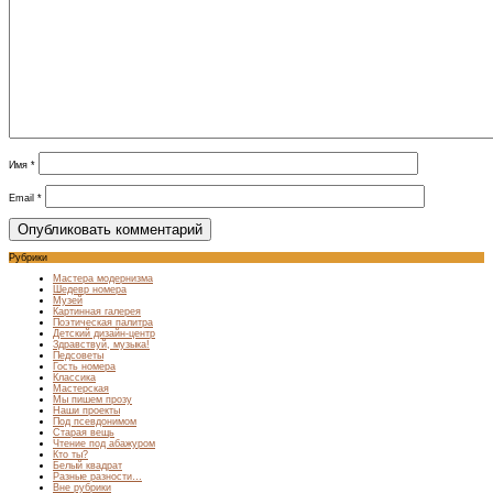
Имя
*
Email
*
Рубрики
Мастера модернизма
Шедевр номера
Музей
Картинная галерея
Поэтическая палитра
Детский дизайн-центр
Здравствуй, музыка!
Педсоветы
Гость номера
Классика
Мастерская
Мы пишем прозу
Наши проекты
Под псевдонимом
Старая вещь
Чтение под абажуром
Кто ты?
Белый квадрат
Разные разности…
Вне рубрики