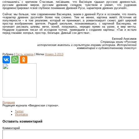
соглашались с критиком Стасовым, писавшим, что Васнецов «дышал русскою древностью,
русским древним миром, русским древним складом, чувством и умом», что художник
продемонстрировал «своё глубокое понимание Древней Руси, характеров древних русичей».
Сейчас мы больше, чем современники Васнецова, знаем о древней Руси и осознаём, что понять
«характер древних русичей» более чем сложно. Тем не менее, картина живёт. Источник её
популярности – в том реализме, который не принижает, а романтизирует сюжет, даёт широкий
простор воображению зрителя. Редкий школьник, познакомившись с картиной Васнецова, не
начинает рисовать шлемы, мечи, коней, погружаясь, нередко прямо на уроке, в мир мечты.
Недаром художник писал об исходном толчке, приведшем к созданию картины: «Так и встало
перед глазами: взгорья, простор, богатыри. Дивный сон детства».
Евгений Анисимов
Страницы книги «Русская
историческая живопись и скульптура глазами историка. Исторический
комментарий к художественному тексту»
Рубрика |
Гость номера
| Метки
Номер 2-2013
Редакция
Редакция журнала «Введенская сторона».
Twitter
Vkontakte
Оставить комментарий
Комментарий