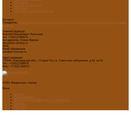
Педсоветы
Детский дизайн-центр
ART WEB
Мастерская главного редактора
Контакты
Учредитель:
АНО «Старорусский Центр интеллектуально-художественного развития «Введенская
сторона»
Главный редактор:
Николай Михайлович Локотьков
тел. +7(921)7394979
Арт-директор: Елена Жирова
elena@art-storona.ru
WEB:
Юрий Абраменков
web@art-storona.ru
Адрес редакции:
175206, Новгородская обл., г.Старая Русса, Советская набережная, д.18, кв.61
Тел.: +7(921)7394979
Факс: +7 8162 664472
©2021 Введенская сторона
Меню
Главная
Архив журнала
ФОНД-АРХИВ ЛУЧШИХ РАБОТ УЧАЩИХСЯ
Проекты
ART WEB
Партнеры