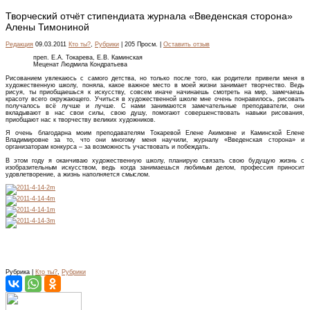
Творческий отчёт стипендиата журнала «Введенская сторона»
Алены Тимониной
Редакция
09.03.2011
Кто ты?
,
Рубрики
| 205 Просм. |
Оставить отзыв
преп. Е.А. Токарева, Е.В. Каминская
Меценат Людмила Кондратьева
Рисованием увлекаюсь с самого детства, но только после того, как родители привели меня в
художественную школу, поняла, какое важное место в моей жизни занимает творчество. Ведь
рисуя, ты приобщаешься к искусству, совсем иначе начинаешь смотреть на мир, замечаешь
красоту всего окружающего. Учиться в художественной школе мне очень понравилось, рисовать
получалось всё лучше и лучше. С нами занимаются замечательные преподаватели, они
вкладывают в нас свои силы, свою душу, помогают совершенствовать навыки рисования,
приобщают нас к творчеству великих художников.
Я очень благодарна моим преподавателям Токаревой Елене Акимовне и Каминской Елене
Владимировне за то, что они многому меня научили, журналу «Введенская сторона» и
организаторам конкурса – за возможность участвовать и побеждать.
В этом году я оканчиваю художественную школу, планирую связать свою будущую жизнь с
изобразительным искусством, ведь когда занимаешься любимым делом, профессия приносит
удовлетворение, а жизнь наполняется смыслом.
Рубрика |
Кто ты?
,
Рубрики