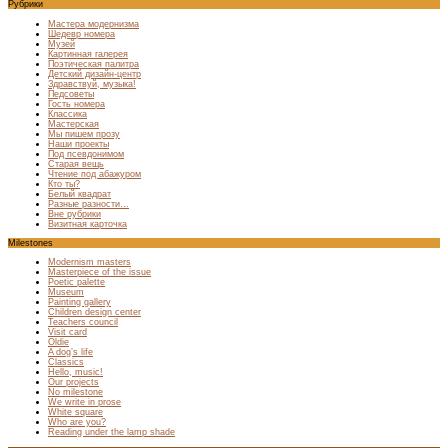
Рубрики
Мастера модернизма
Шедевр номера
Музей
Картинная галерея
Поэтическая палитра
Детский дизайн-центр
Здравствуй, музыка!
Педсоветы
Гость номера
Классика
Мастерская
Мы пишем прозу
Наши проекты
Под псевдонимом
Старая вещь
Чтение под абажуром
Кто ты?
Белый квадрат
Разные разности…
Вне рубрики
Визитная карточка
Milestones
Modernism masters
Masterpiece of the issue
Poetic palette
Museum
Painting gallery
Children design center
Teachers council
Visit card
Oldie
A dog’s life
Classics
Hello, music!
Our projects
No milestone
We write in prose
White square
Who are you?
Reading under the lamp shade