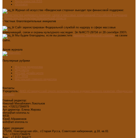
Лента новостей RSS
Vkontakte
Журнал об искусстве «Введенская сторона» выходит при финансовой поддержке:
-
Министерства цифрового развития, связи и массовых коммуникаций Российской Федерации
-
Министерство культуры Новгородской области
- Частных благотворительных инициатив
Сайт зарегистрирован Федеральной службой по надзору в сфере массовых
коммуникаций, связи и охраны культурного наследия: Эл №ФС77-29734 от 28 сентября 2007г.
Мы будем благодарны, если вы разместите
баннеры "Введенской стороны"
на своем
сайте.
Архив журнала
Популярные рубрики
Мастера модернизма
Педсоветы
Детский дизайн-центр
ART WEB
Мастерская главного редактора
Контакты
Учредитель:
АНО «Старорусский Центр интеллектуально-художественного развития «Введенская
сторона»
Главный редактор:
Николай Михайлович Локотьков
тел. +7(921)7394979
Арт-директор: Елена Жирова
elena@art-storona.ru
WEB:
Юрий Абраменков
web@art-storona.ru
Адрес редакции:
175206, Новгородская обл., г.Старая Русса, Советская набережная, д.18, кв.61
Тел.: +7(921)7394979
Факс: +7 8162 664472