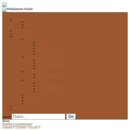
Перейти к содержимому
Главная
О журнале
Рубрики
Карта сайта
Архив журнала
ФОНД-АРХИВ ЛУЧШИХ РАБОТ УЧАЩИХСЯ
Проекты
ЭСТАМП — ЭТО ЗДÓРОВО!
Проект
Новости
Школы-участники проекта
Печатная графика
Художники-графики России
НОВГОРОДСКАЯ ПЕЧАТНЯ
ПРОЕКТ
Галерея работ
Школа печатной графики
Мастер-классы
Фонд Д. Гранина
ГОД ДАНИИЛА ГРАНИНА
ВЕК ДАНИИЛА ГРАНИНА
5 стипендий
5 Стипендий 2017. Финалисты
5 Стипендий 2016. Финал
5 Стипендий 2015. Финал
5 Стипендий 2014. Финал
Диалог Культур
Подари журнал!
С Днём Победы!
Год Памяти и Славы
ART WEB
Партнеры
Search
Меню
Перейти к содержимому
Главная
»
Рубрики
»
Кто ты?
»