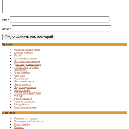
Имя
*
Email
*
Рубрики
Мастера модернизма
Шедевр номера
Музей
Картинная галерея
Поэтическая палитра
Детский дизайн-центр
Здравствуй, музыка!
Педсоветы
Гость номера
Классика
Мастерская
Мы пишем прозу
Наши проекты
Под псевдонимом
Старая вещь
Чтение под абажуром
Кто ты?
Белый квадрат
Разные разности…
Вне рубрики
Визитная карточка
Milestones
Modernism masters
Masterpiece of the issue
Poetic palette
Museum