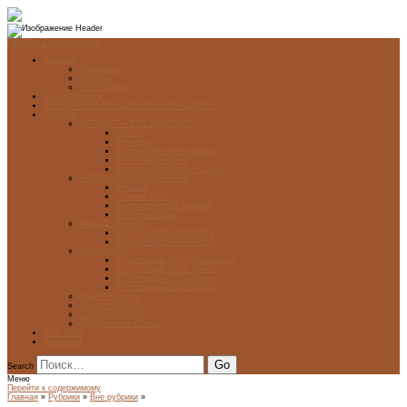
Перейти к содержимому
Главная
О журнале
Рубрики
Карта сайта
Архив журнала
ФОНД-АРХИВ ЛУЧШИХ РАБОТ УЧАЩИХСЯ
Проекты
ЭСТАМП — ЭТО ЗДÓРОВО!
Проект
Новости
Школы-участники проекта
Печатная графика
Художники-графики России
НОВГОРОДСКАЯ ПЕЧАТНЯ
ПРОЕКТ
Галерея работ
Школа печатной графики
Мастер-классы
Фонд Д. Гранина
ГОД ДАНИИЛА ГРАНИНА
ВЕК ДАНИИЛА ГРАНИНА
5 стипендий
5 Стипендий 2017. Финалисты
5 Стипендий 2016. Финал
5 Стипендий 2015. Финал
5 Стипендий 2014. Финал
Диалог Культур
Подари журнал!
С Днём Победы!
Год Памяти и Славы
ART WEB
Партнеры
Search
Меню
Перейти к содержимому
Главная
»
Рубрики
»
Вне рубрики
»