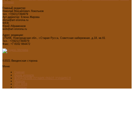
сторона»
Главный редактор:
Николай Михайлович Локотьков
тел. +7(921)7394979
Арт-директор: Елена Жирова
elena@art-storona.ru
WEB:
Юрий Абраменков
web@art-storona.ru
Адрес редакции:
175206, Новгородская обл., г.Старая Русса, Советская набережная, д.18, кв.61
Тел.: +7(921)7394979
Факс: +7 8162 664472
©2021 Введенская сторона
Меню
Главная
Архив журнала
ФОНД-АРХИВ ЛУЧШИХ РАБОТ УЧАЩИХСЯ
Проекты
ART WEB
Партнеры