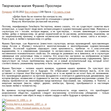
Творческая магия Франко Проспери
Редакция
12.03.2012
Вне рубрики
| 248 Просм. |
Оставить отзыв
«Добро было бы не понятно без контраста зла,
То же происходит и с красотой по отношению к уродству»
Мануэль Монтальбан (испанский писатель).
Поэтому, перефразируя Гильберта Честертона, можно сказать, что не существует сюжетов мало
интересных, а существуют люди мало интересующиеся художественными ценностями. Живопись и
скульптура это – поэзия, которую видишь, а не чувствуешь, – поэзия, заявляющая о служении
любви, добру и прекрасному, не делая ограничений ни по расовому, религиозному, языковому, ни
по национальному признаку, в едином космическом порыве к «поиску жизни, света и истины»...
Рука в руке, в любви к прекрасному и к добру.
Франко Проспери, сын Франческо (известного скульптора, автора произведений, прославляющих
город Ассизи и Италию,) пользуется многочисленными и многообразными художественными
языками. Ассизский художник варьирует свою креативность, прибегая то к классическим
выражениям, то к современным, показывая то экспрессивность, полную значений, то символы
несомненного познавательного свойства. Он никогда не развивает ни в живописи, ни в скульптуре
эфемерные или уклончивые темы и сюжеты. Его искусство настроено на изображении истории
человека и города Ассизи, в сочетании с концептуальным и эмоциональным содержанием. Здесь
присутствует не только проблематика мысли, но и новый исполнительный код, который хочет
соответствовать уважаемому прошлому и быть предвестником будущего.
Франко Проспери – человек нашего времени, художник нашего времени. Он чувствует груз
истории, но проецирует его в будущее. Он отбрасывает художественную мысль, если она
оставляет в стороне опыт Мастеров прошлого, но в то же время он не хочет быть её заложником.
Его произведения держатся на прочном фундаменте и отличаются удивительным динамизмом, при
котором фигуры, независимо от подвижности жестов, кажутся движимыми внутренними силами. Его
образы проявляются во многообразии представленных персонажей, как, например, в 'Nativita', а
инертная материя (масло, офорт, дерево, алебастра, бронза), преображается в настоящее
послание любви к человечеству.
Во времена господствующей идеальной относительности, когда кажется, что преобладает
разрозненное общество, художник следует внутреннему эстетическому убеждению – только
искусство поможет нам обрести веру в нашем сердце и найти будущее в прекрасном.