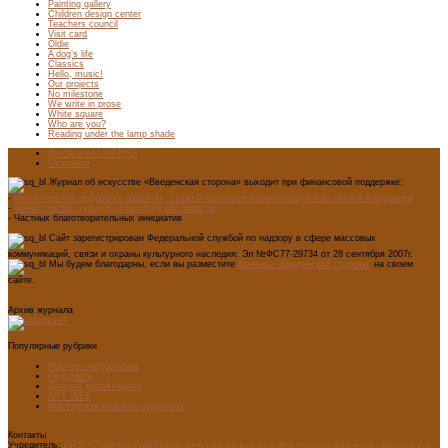
Painting gallery
Children design center
Teachers council
Visit card
Oldie
A dog’s life
Classics
Hello, music!
Our projects
No milestone
We write in prose
White square
Who are you?
Reading under the lamp shade
Лента новостей RSS
Vkontakte
Журнал об искусстве «Введенская сторона» выходит при финансовой поддержке:
-
Министерства цифрового развития, связи и массовых коммуникаций Российской Федерации
-
Министерство культуры Новгородской области
- Частных благотворительных инициатив
Сайт зарегистрирован Федеральной службой по надзору в сфере массовых
коммуникаций, связи и охраны культурного наследия: Эл №ФС77-29734 от 28 сентября 2007г.
Мы будем благодарны, если вы разместите
баннеры "Введенской стороны"
на своем
сайте.
Архив журнала
Популярные рубрики
Мастера модернизма
Педсоветы
Детский дизайн-центр
ART WEB
Мастерская главного редактора
Контакты
Учредитель:
АНО «Старорусский Центр интеллектуально-художественного развития «Введенская