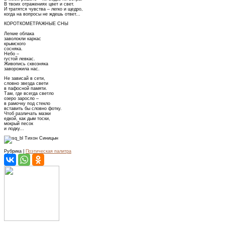
В твоих отражениях цвет и свет.
И тратятся чувства – легко и щедро,
когда на вопросы не ждешь ответ...
КОРОТКОМЕТРАЖНЫЕ СНЫ
Легкие облака
заволокли каркас
крымского
сосняка.
Небо –
густой левкас.
Живопись сквозняка
заворожила нас.
Не зависай в сети,
словно звезда свети
в пафосной памяти.
Там, где всегда светло
озеро заросло –
в рамочку под стекло
вставить бы словно фотку.
Чтоб различать мазки
едкой, как дым тоски,
мокрый песок
и лодку...
Тихон Синицын
Рубрика |
Поэтическая палитра