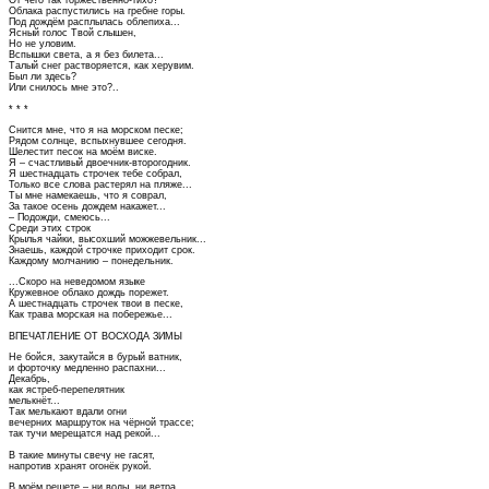
От чего так торжественно-тихо?
Облака распустились на гребне горы.
Под дождём расплылась облепиха...
Ясный голос Твой слышен,
Но не уловим.
Вспышки света, а я без билета...
Талый снег растворяется, как херувим.
Был ли здесь?
Или снилось мне это?..
* * *
Снится мне, что я на морском песке;
Рядом солнце, вспыхнувшее сегодня.
Шелестит песок на моём виске.
Я – счастливый двоечник-второгодник.
Я шестнадцать строчек тебе собрал,
Только все слова растерял на пляже...
Ты мне намекаешь, что я соврал,
За такое осень дождем накажет...
– Подожди, смеюсь...
Среди этих строк
Крылья чайки, высохший можжевельник...
Знаешь, каждой строчке приходит срок.
Каждому молчанию – понедельник.
...Скоро на неведомом языке
Кружевное облако дождь порежет.
А шестнадцать строчек твои в песке,
Как трава морская на побережье...
ВПЕЧАТЛЕНИЕ ОТ ВОСХОДА ЗИМЫ
Не бойся, закутайся в бурый ватник,
и форточку медленно распахни...
Декабрь,
как ястреб-перепелятник
мелькнёт...
Так мелькают вдали огни
вечерних маршруток на чёрной трассе;
так тучи мерещатся над рекой...
В такие минуты свечу не гасят,
напротив хранят огонёк рукой.
В моём решете – ни воды, ни ветра.