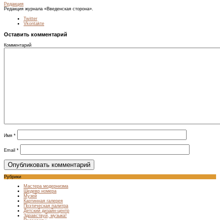
Редакция
Редакция журнала «Введенская сторона».
Twitter
Vkontakte
Оставить комментарий
Комментарий
Имя
*
Email
*
Рубрики
Мастера модернизма
Шедевр номера
Музей
Картинная галерея
Поэтическая палитра
Детский дизайн-центр
Здравствуй, музыка!