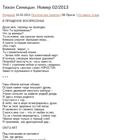
Тихон Синицын. Номер 02/2013
Редакция
10.03.2013
Поэтическая палитра
| 86 Просм. |
Оставить отзыв
В ПРОЩЕНОЕ ВОСКРЕСЕНЬЕ
Душа моя, горлица на проводке,
Чего Ты курлыкаешь?
Что за манеры?
Ты вспомни, как раньше жила налегке,
Клевала упругие зёрнышки веры...
А нынче услышав внезапно:
«На старт,
Внимание, марш!..»
Ты стремительней кошки...
– Зачем тебе знать про изменчивый март
И пьяных скворцов звуковые дорожки?
Попробуй проснуться, часы завести,
Чтоб с утренним небом устроить свиданье,
И выдохнуть светлое слово «ПРОСТИ»
Заместо курлыканья и бормотанья.
* * *
Горы обняли ватные облака.
Острые камни чаще внушают дрожь.
Словно движения женского каблука –
Утром скользит на кафеле редкий дождь.
Я здесь вчера родился,
Спустился с гор...
В небо, как в море всматривалась душа.
Пил за твоё здоровье густой кагор;
И захмелел от свежего лаваша.
Снился мне сон – что от любви ослеп.
Ты за стеклом мерещилась, словно пар.
Чёрное море только и чёрный хлеб
Я принимаю, как драгоценный дар...
ONTO ART
Под платанами встретимся
Там, где дворы.