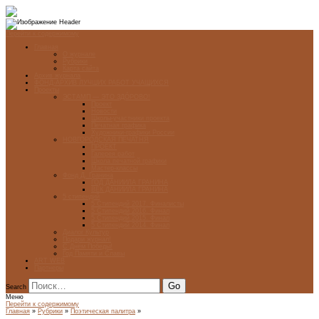
Перейти к содержимому
Главная
О журнале
Рубрики
Карта сайта
Архив журнала
ФОНД-АРХИВ ЛУЧШИХ РАБОТ УЧАЩИХСЯ
Проекты
ЭСТАМП — ЭТО ЗДÓРОВО!
Проект
Новости
Школы-участники проекта
Печатная графика
Художники-графики России
НОВГОРОДСКАЯ ПЕЧАТНЯ
ПРОЕКТ
Галерея работ
Школа печатной графики
Мастер-классы
Фонд Д. Гранина
ГОД ДАНИИЛА ГРАНИНА
ВЕК ДАНИИЛА ГРАНИНА
5 стипендий
5 Стипендий 2017. Финалисты
5 Стипендий 2016. Финал
5 Стипендий 2015. Финал
5 Стипендий 2014. Финал
Диалог Культур
Подари журнал!
С Днём Победы!
Год Памяти и Славы
ART WEB
Партнеры
Search
Меню
Перейти к содержимому
Главная
»
Рубрики
»
Поэтическая палитра
»