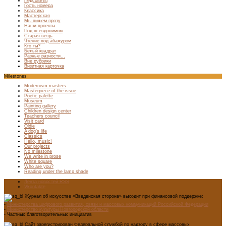
Педсоветы
Гость номера
Классика
Мастерская
Мы пишем прозу
Наши проекты
Под псевдонимом
Старая вещь
Чтение под абажуром
Кто ты?
Белый квадрат
Разные разности…
Вне рубрики
Визитная карточка
Milestones
Modernism masters
Masterpiece of the issue
Poetic palette
Museum
Painting gallery
Children design center
Teachers council
Visit card
Oldie
A dog’s life
Classics
Hello, music!
Our projects
No milestone
We write in prose
White square
Who are you?
Reading under the lamp shade
Лента новостей RSS
Vkontakte
Журнал об искусстве «Введенская сторона» выходит при финансовой поддержке:
-
Министерства цифрового развития, связи и массовых коммуникаций Российской Федерации
-
Министерство культуры Новгородской области
- Частных благотворительных инициатив
Сайт зарегистрирован Федеральной службой по надзору в сфере массовых