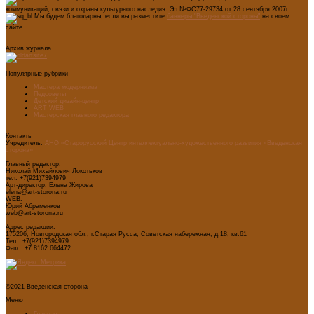
коммуникаций, связи и охраны культурного наследия: Эл №ФС77-29734 от 28 сентября 2007г.
Мы будем благодарны, если вы разместите
баннеры "Введенской стороны"
на своем
сайте.
Архив журнала
Популярные рубрики
Мастера модернизма
Педсоветы
Детский дизайн-центр
ART WEB
Мастерская главного редактора
Контакты
Учредитель:
АНО «Старорусский Центр интеллектуально-художественного развития «Введенская
сторона»
Главный редактор:
Николай Михайлович Локотьков
тел. +7(921)7394979
Арт-директор: Елена Жирова
elena@art-storona.ru
WEB:
Юрий Абраменков
web@art-storona.ru
Адрес редакции:
175206, Новгородская обл., г.Старая Русса, Советская набережная, д.18, кв.61
Тел.: +7(921)7394979
Факс: +7 8162 664472
©2021 Введенская сторона
Меню
Главная