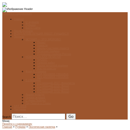
Перейти к содержимому
Главная
О журнале
Рубрики
Карта сайта
Архив журнала
ФОНД-АРХИВ ЛУЧШИХ РАБОТ УЧАЩИХСЯ
Проекты
ЭСТАМП — ЭТО ЗДÓРОВО!
Проект
Новости
Школы-участники проекта
Печатная графика
Художники-графики России
НОВГОРОДСКАЯ ПЕЧАТНЯ
ПРОЕКТ
Галерея работ
Школа печатной графики
Мастер-классы
Фонд Д. Гранина
ГОД ДАНИИЛА ГРАНИНА
ВЕК ДАНИИЛА ГРАНИНА
5 стипендий
5 Стипендий 2017. Финалисты
5 Стипендий 2016. Финал
5 Стипендий 2015. Финал
5 Стипендий 2014. Финал
Диалог Культур
Подари журнал!
С Днём Победы!
Год Памяти и Славы
ART WEB
Партнеры
Search
Меню
Перейти к содержимому
Главная
»
Рубрики
»
Поэтическая палитра
»