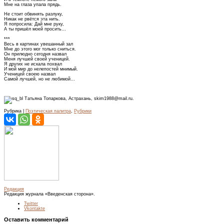
Мне на глаза упала прядь.
Не стоит обвинять разлуку,
Никак не рвётся эта нить.
Я попросила: Дай мне руку,
А ты пришёл моей просить…
***
Весь в картинах увешанный зал
Мне до этого мог только сниться.
Он прилюдно сегодня назвал
Меня лучшей своей ученицей.
Я других не искала похвал
И мой мир до нелепостей мнимый.
Ученицей своею назвал
Самой лучшей, но не любимой…
Татьяна Топаркова, Астрахань, skim1988@mail.ru.
Рубрика |
Поэтическая палитра
,
Рубрики
Редакция
Редакция журнала «Введенская сторона».
Twitter
Vkontakte
Оставить комментарий