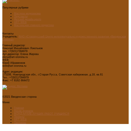
Популярные рубрики
Мастера модернизма
Педсоветы
Детский дизайн-центр
ART WEB
Мастерская главного редактора
Контакты
Учредитель:
АНО «Старорусский Центр интеллектуально-художественного развития «Введенская
сторона»
Главный редактор:
Николай Михайлович Локотьков
тел. +7(921)7394979
Арт-директор: Елена Жирова
elena@art-storona.ru
WEB:
Юрий Абраменков
web@art-storona.ru
Адрес редакции:
175206, Новгородская обл., г.Старая Русса, Советская набережная, д.18, кв.61
Тел.: +7(921)7394979
Факс: +7 8162 664472
©2021 Введенская сторона
Меню
Главная
Архив журнала
ФОНД-АРХИВ ЛУЧШИХ РАБОТ УЧАЩИХСЯ
Проекты
ART WEB
Партнеры