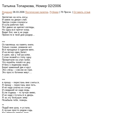
Татьяна Топаркова, Номер 02/2006
Редакция
06.03.2006
Поэтическая палитра
,
Рубрики
| 76 Просм. |
Оставить отзыв
**
Заплетаю на ночь косы,
И замок на двери слаб.
Завтра снова сенокосы
И хула рабочих баб.
Пот давно не щиплет взгляды,
Но одна всё прячет взор.
Видит Бог, как я не рада
Принести в твой дом раздор…
***
Оставляешь на память книги,
Только сказки, романов нет.
Всё прощанье в едином миге,
И на вечер один билет.
А шаги, как у той русалки,
Сотни лезвий в стопу одну.
Прокричали на утро галки,
Что корабль пошёл ко дну.
И бегу к ледяному морю.
Берег каменный дик и крут.
Эти слёзы – совсем не горе.
Это просто ботинки жмут….
***
я прошу – перестань мне сниться,
Я прошу – перестань мне петь.
И не надо платка из ситца
И свиданий не надо ведь.
Если ходишь – то лучше мимо,
И не надо стучаться в дверь.
Я за эту большую зиму
Позабыла тебя, поверь.
**
Подай мне руку, я устала,
А лучше просто рядом сядь.
И в тёмноте немого зала