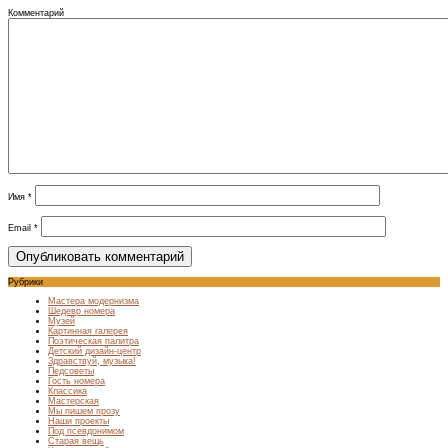
Комментарий
Имя
*
Email
*
Рубрики
Мастера модернизма
Шедевр номера
Музей
Картинная галерея
Поэтическая палитра
Детский дизайн-центр
Здравствуй, музыка!
Педсоветы
Гость номера
Классика
Мастерская
Мы пишем прозу
Наши проекты
Под псевдонимом
Старая вещь