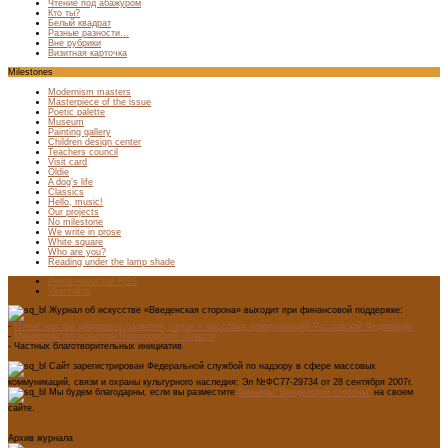
Чтение под абажуром
Кто ты?
Белый квадрат
Разные разности…
Вне рубрики
Визитная карточка
Milestones
Modernism masters
Masterpiece of the issue
Poetic palette
Museum
Painting gallery
Children design center
Teachers council
Visit card
Oldie
A dog’s life
Classics
Hello, music!
Our projects
No milestone
We write in prose
White square
Who are you?
Reading under the lamp shade
Лента новостей RSS
Vkontakte
Журнал об искусстве «Введенская сторона» выходит при финансовой поддержке:
-
Министерства цифрового развития, связи и массовых коммуникаций Российской Федерации
-
Министерство культуры Новгородской области
- Частных благотворительных инициатив
Сайт зарегистрирован Федеральной службой по надзору в сфере массовых
коммуникаций, связи и охраны культурного наследия: Эл №ФС77-29734 от 28 сентября 2007г.
Мы будем благодарны, если вы разместите
баннеры "Введенской стороны"
на своем
сайте.
Архив журнала