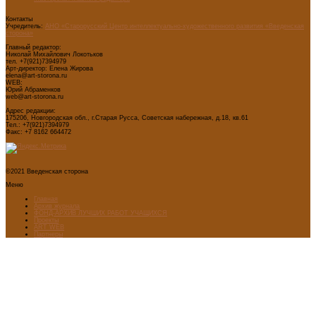
Контакты
Учредитель:
АНО «Старорусский Центр интеллектуально-художественного развития «Введенская
сторона»
Главный редактор:
Николай Михайлович Локотьков
тел. +7(921)7394979
Арт-директор: Елена Жирова
elena@art-storona.ru
WEB:
Юрий Абраменков
web@art-storona.ru
Адрес редакции:
175206, Новгородская обл., г.Старая Русса, Советская набережная, д.18, кв.61
Тел.: +7(921)7394979
Факс: +7 8162 664472
©2021 Введенская сторона
Меню
Главная
Архив журнала
ФОНД-АРХИВ ЛУЧШИХ РАБОТ УЧАЩИХСЯ
Проекты
ART WEB
Партнеры