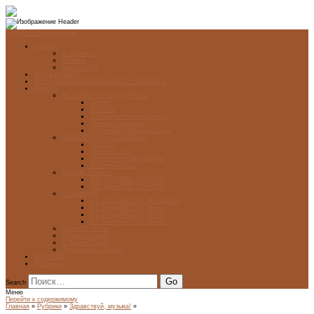
Перейти к содержимому
Главная
О журнале
Рубрики
Карта сайта
Архив журнала
ФОНД-АРХИВ ЛУЧШИХ РАБОТ УЧАЩИХСЯ
Проекты
ЭСТАМП — ЭТО ЗДÓРОВО!
Проект
Новости
Школы-участники проекта
Печатная графика
Художники-графики России
НОВГОРОДСКАЯ ПЕЧАТНЯ
ПРОЕКТ
Галерея работ
Школа печатной графики
Мастер-классы
Фонд Д. Гранина
ГОД ДАНИИЛА ГРАНИНА
ВЕК ДАНИИЛА ГРАНИНА
5 стипендий
5 Стипендий 2017. Финалисты
5 Стипендий 2016. Финал
5 Стипендий 2015. Финал
5 Стипендий 2014. Финал
Диалог Культур
Подари журнал!
С Днём Победы!
Год Памяти и Славы
ART WEB
Партнеры
Search
Меню
Перейти к содержимому
Главная
»
Рубрики
»
Здравствуй, музыка!
»