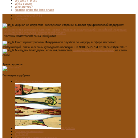
We write in prose
White square
Who are you?
Reading under the lamp shade
Лента новостей RSS
Vkontakte
Журнал об искусстве «Введенская сторона» выходит при финансовой поддержке:
-
Министерства цифрового развития, связи и массовых коммуникаций Российской Федерации
-
Министерство культуры Новгородской области
- Частных благотворительных инициатив
Сайт зарегистрирован Федеральной службой по надзору в сфере массовых
коммуникаций, связи и охраны культурного наследия: Эл №ФС77-29734 от 28 сентября 2007г.
Мы будем благодарны, если вы разместите
баннеры "Введенской стороны"
на своем
сайте.
Архив журнала
Популярные рубрики
Мастера модернизма
Педсоветы
Детский дизайн-центр
ART WEB
Мастерская главного редактора