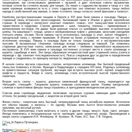
танцовщикам, как согласовывать движения с музыкой, и дает полезные советы музыкантам,
которые хотели бы сочинять музыку для танцев. Он пишет о содружестве музыки и танца и о том,
какие огромные возможности есть у этого содружества: оно помогает исполнять танцы любого
народа в свойственной ему манере, а также «сочинять танцы согласно своей фантазии и таланту».
Наиболее распространенными танцами в Европе в XVI веке были павана и гальярда. Павана –
старинный танец испанского происхождения, бытовавший также в Италии и других европейских
странах. В переводе с латинского означает «павлин», «пава», этот танец-шествие исполнялся
торжественно и горделиво. Строгие движения – шаги, повороты, поклоны – гармонировали с
великолепием костюмов. На дамах были длинные платья со шлейфами, высокие остроконечные
шляпы. На кавалерах?– плащи, шпаги и необыкновенные туфли с длинными, загнутыми наподобие
птичьего клюва, носами. После паваны часто исполнялась гальярда (с итал. значит «бодрая») –
трехдольный танец с легкими прыжками. В Италии на балах устраивали «конкурсы» на лучшее
исполнение гальярды. Павана и гальярда были не только танцами, но и инструментальными
пьесами. В музыкальных сборниках гальярда всегда следовала за паваной. Так появились
старинные двухчастные сюиты, написанные для лютни – любимого европейского музыкального
инструмента. В XVII веке павана и гальярда постепенно уступают место в сюите аллеманде и
куранте, сарабанде и жиге. Эти танцы образовали четырехчастный цикл старинной сюиты (сюита в
переводе с фр. означает «последовательность»). Пьесы следовали друг за другом в определенном
порядке и соединялись по принципу контраста: медленные и подвижные.
В начале сюиты звучала серьезная, строгая, неторопливая аллеменда. Как бытовой придворный
танец она появилась в Англии, Франции и Нидерландах в середине XVI века. Родилась аллеменда
из приветственных сигналов трубачей, звучащих при встрече высоких особ– князей, владетелей
графств и герцогств. Войдя в сюиту, аллеменда стала вступительной пьесой торжественного
характера.
Вторая часть сюиты – куранта, довольно оживленный французский танец, переводится как
«бегущий», «текущий». Танцевали куранту плавным скользящим шагом. Размер трехдольный,
сложные и прихотливые фигуры танца отразились в причудливом мелодическом рисунке.
Совсем иная сорабанда, медленная, величавая, несколько суровая, имеющая даже скорбный
оттенок. Ее размер трехдольный, с акцентом на второй доле такта.
Финал сюиты – энергичная жига, быстрый, непринужденный танец английских моряков. Исполняли
его обычно парами, а матросы – по одному. Музыка жиги льется безостановочно ровными
триолями, как веселый ручеек.
Постепенно композиторы стали включать в сюиту и другие танцы: менуэт, буре, гавот, ригодон.
Иногда появлялись и нетанцевальные части: прелюдия, ария, каприччио, рондо. Произведения в
жанре сюиты создавали И.Я. Флобергер, Ф. Куперен, Ж. Рамо, И.С. Бах, Г.Ф. Гендель.
Лариса Путинцева.
Рубрика |
Здравствуй, музыка!
,
Рубрики