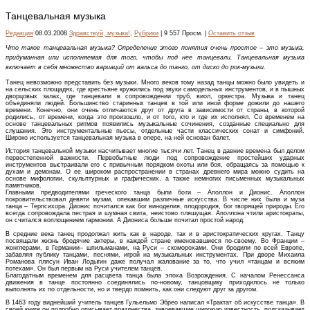
Танцевальная музыка
Редакция
08.03.2008
Здравствуй, музыка!
,
Рубрики
| 9 557 Просм. |
Оставить отзыв
Что такое танцевальная музыка? Определение этого понятия очень простое – это музыка,
придуманная или исполняемая для того, чтобы под нее танцевали. Танцевальная музыка
включает в себя множество вариаций от вальса до танго, от диско до рок-музыки.
Танец невозможно представить без музыки. Много веков тому назад танцы можно было увидеть и
на сельских площадях, где крестьяне кружились под звуки самодельных инструментов, и в пышных
дворцовых залах, где танцевали в сопровождении труб, виол, оркестра. Музыка и танец
объединяли людей. Большинство старинных танцев в той или иной форме дожили до нашего
времени. Конечно, они очень отличаются друг от друга в зависимости от страны, в которой
родились, от времени, когда это произошло, и от того, кто и где их исполнял. Со временем на
основе танцевальных ритмов появились музыкальные сочинения, созданные специально для
слушания. Это инструментальные пьесы, отдельные части классических сонат и симфоний.
Широко используется танцевальная музыка в опере, на ней основан балет.
История танцевальной музыки насчитывает многие тысячи лет. Танец в давние времена был делом
первостепенной важности. Первобытные люди под сопровождение простейших ударных
инструментов выстраивали его с привычным порядком охоты или боя, обращаясь за помощью к
духам и демонам. О ее широком распространении в странах древнего мира можно судить на
основе мифологии, скульптурных и графических, а также немногих письменных музыкальных
памятников.
Главными предводителями греческого танца были боги – Аполлон и Дионис. Аполлон
покровительствовал девяти музам, опекавшим различные искусства. В числе них была и муза
танца – Терпсихора. Дионис почитался как бог виноделия, плодородия, бог творящей природы. Его
всегда сопровождала пестрая и шумная свита, неистово пляшущая. Аполлона чтили аристократы,
он считался воплощением гармонии. А Диониса больше почитал простой народ.
В средние века танец продолжал жить как в народе, так и в аристократических кругах. Танцу
посвящали жизнь бродячие актеры, в каждой стране именовавшиеся по-своему. Во Франции –
жонглерами, в Германии– шпильманами, на Руси – скоморохами. Они бродили по всей Европе,
забавляя публику танцами, песнями, игрой на музыкальных инструментах. При дворе Михаила
Романова плясун Иван Лодыгин даже получал жалование за то, что учил «танцам и всяким
потехам». Он был первым на Руси учителем танцев.
Благодатным временем для расцвета танца была эпоха Возрождения. С началом Ренессанса
движения в танце постоянно соединялись по-новому, танцовщику приходилось не только
выполнять их по отдельности, но и твердо помнить, как они следуют друг за другом.
В 1463 году виднейший учитель танцев Гульельмо Эбрео написал «Трактат об искусстве танца». В
своей книге он подробно описывает празднества, завоевавшие широкую известность, подсказывает