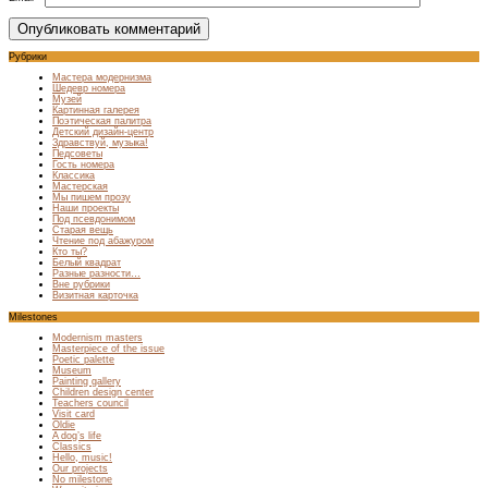
Рубрики
Мастера модернизма
Шедевр номера
Музей
Картинная галерея
Поэтическая палитра
Детский дизайн-центр
Здравствуй, музыка!
Педсоветы
Гость номера
Классика
Мастерская
Мы пишем прозу
Наши проекты
Под псевдонимом
Старая вещь
Чтение под абажуром
Кто ты?
Белый квадрат
Разные разности…
Вне рубрики
Визитная карточка
Milestones
Modernism masters
Masterpiece of the issue
Poetic palette
Museum
Painting gallery
Children design center
Teachers council
Visit card
Oldie
A dog’s life
Classics
Hello, music!
Our projects
No milestone