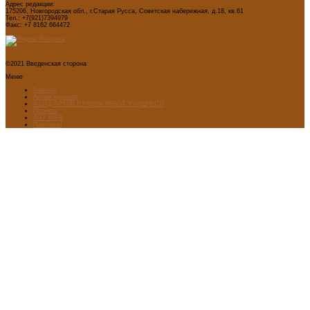
Адрес редакции:
175206, Новгородская обл., г.Старая Русса, Советская набережная, д.18, кв.61
Тел.: +7(921)7394979
Факс: +7 8162 664472
©2021 Введенская сторона
Меню
Главная
Архив журнала
ФОНД-АРХИВ ЛУЧШИХ РАБОТ УЧАЩИХСЯ
Проекты
ART WEB
Партнеры