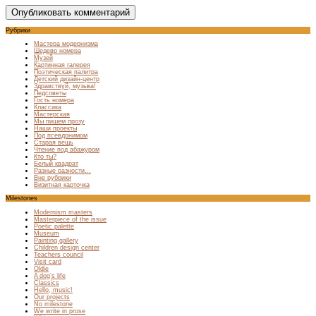
Рубрики
Мастера модернизма
Шедевр номера
Музей
Картинная галерея
Поэтическая палитра
Детский дизайн-центр
Здравствуй, музыка!
Педсоветы
Гость номера
Классика
Мастерская
Мы пишем прозу
Наши проекты
Под псевдонимом
Старая вещь
Чтение под абажуром
Кто ты?
Белый квадрат
Разные разности…
Вне рубрики
Визитная карточка
Milestones
Modernism masters
Masterpiece of the issue
Poetic palette
Museum
Painting gallery
Children design center
Teachers council
Visit card
Oldie
A dog’s life
Classics
Hello, music!
Our projects
No milestone
We write in prose