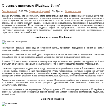
Струнные щипковые (Pizzicato String)
Лев Залесский
12.08.2014
Здравствуй, музыка!
| 544 Просм. |
Оставить отзыв
Так уж случилось, что инструменты этого семейства ведут свои родословные от разных двух-трёх
семейств старинных инструментов. Усовершенствовались их конструкции, механика; изменились
даже материалы, из которых они изготавливаются. Так, остались в прошлом старинные жильные
струны, на их место пришёл нейлон. Необыкновенно расширились технические и выразительные
возможности щипковых. Есть эпизоды, в которых эти негромкие голоса великолепно передают
энергию воздушных потоков или водяных струй, их прозрачность, чистоту. Но между ними
наступают мгновения, когда звук приобретает характер величавого шествия, неудержимого и
страстного танца, яростной атаки …
Цимбалы венгерские (Cimbalom)
Инструмент, ведущий свой род от старинной цитры, предстаёт переднами в одном из самых
искусных профессиональных воплощений.
Венгерские цимбалы и по сей день встречаются главным образом в венгерских цыганских
ансамблях, где на них виртуозно играют музыканты, одетые в национальные костюмы.
В конце XIX века, когда появилась концертная версия венгерских цимбал, инструмент всё ещё
считался этническим, народным, несмотря на то, что к нему обращался маэстро Ференц Лист.
Ситуацию переменили выдающиеся представители венгерской композиторской школы Бела Барток
и Зенон Кодай. Позднее к ним присоединился Игорь Стравинский, который никогда не упускал
возможности для эксперимента с каким-либо новым звучанием. Индивидуальный тембр и стиль
венгерских цимбал украсили и разнообразили музыкальную ткань его сочинения «Байка про лису».
Диапазон инструмента составляет четыре октавы. Венгерские цимбалы располагают горизонтально
и самыми различными способами ударяют деревянными или кожаными палочками по
металлическим струнам.
Форма инструмента – трапециевидная. Габариты: длина – 150 сантиметров, ширина – 60, глубина –
около 30. Современная концертная версия венгерских цимбал снабжена демпферным педальным
устройством.
Мандолина (Mandolin)