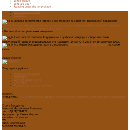
White square
Who are you?
Reading under the lamp shade
Лента новостей RSS
Vkontakte
Журнал об искусстве «Введенская сторона» выходит при финансовой поддержке:
-
Министерства цифрового развития, связи и массовых коммуникаций Российской Федерации
-
Министерство культуры Новгородской области
- Частных благотворительных инициатив
Сайт зарегистрирован Федеральной службой по надзору в сфере массовых
коммуникаций, связи и охраны культурного наследия: Эл №ФС77-29734 от 28 сентября 2007г.
Мы будем благодарны, если вы разместите
баннеры "Введенской стороны"
на своем
сайте.
Архив журнала
Популярные рубрики
Мастера модернизма
Педсоветы
Детский дизайн-центр
ART WEB
Мастерская главного редактора
Контакты
Учредитель:
АНО «Старорусский Центр интеллектуально-художественного развития «Введенская
сторона»
Главный редактор:
Николай Михайлович Локотьков
тел. +7(921)7394979
Арт-директор: Елена Жирова
elena@art-storona.ru
WEB:
Юрий Абраменков
web@art-storona.ru