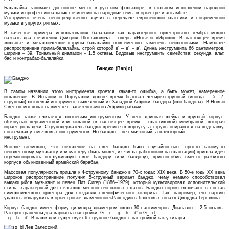
Балалайка занимает достойное место в русском фольклоре, в сольном исполнении народной
музыки и профессиональных сочинений на народные темы, в оркестре и ансамбле.
Инструмент очень непосредственно звучит в передаче европейской классики и современной
музыки в упругих ритмах.
В качестве примера использования балалайки как характерного оркестрового тембра можно
назвать два сочинения Дмитрия Шостаковича – оперы «Нос» и «Игроки». В настоящее время
жильные и металлические струны балалайки повсеместно заменены нейлоновыми. Наиболее
распространена прима-балалайка, строй которой e’ – e’ – a’. Длина инструмента 66 сантиметров,
ширина – 39. Тональный диапазон – 1,5 октавы. Видовые инструменты семейства: секунда, альт,
бас и контрабас-балалайки.
Банджо (Banjo)
В самом названии этого инструмента кроется какая-то ошибка, а быть может, намеренное
искажение. В Испании и Португалии долгое время бытовал четырёхструнный (иногда – 5 –7-
струнный) лютневый инструмент, вывезенный из Западной Африки: бандора (или бандола). В Новый
Свет он мог попасть вместе с завезёнными из Африки рабами.
Банджо также считается лютневым инструментом. У него длинная шейка и круглый корпус,
обтянутый пергаментной или кожаной (в настоящее время – пластиковой) мембраной, которая
играет роль деки. Струнодержатель банджо крепится к корпусу, а струны опираются на подставку,
совсем как у смычковых инструментов. Но банджо – не смычковый, а плекторный
инструмент.
Вполне возможно, что появление на свет банджо было случайностью: просто какому-то
неизвестному музыканту или мастеру (быть может, из числа работников на плантации) пришла идея
отремонтировать отслужившую своё бандору (или бандолу), приспособив вместо разбитого
корпуса обыкновенный армейский барабан.
Массовая популярность пришла к 4-струнному банджо в 70-х годах XIX века. В 50-е годы XX века
широкое распространение получил 5-струнный вариант банджо, чему немало способствовал
выдающийся музыкант и певец Пит Сигер (1886–1979), который культивировал исполнительский
стиль, характерный для сельских местностей южных штатов. Банджо порою включают в состав
симфонического оркестра для создания специфического колорита. Так, например, его партию
удалось обнаружить в оркестровке знаменитой «Рапсодии в блюзовых тонах» Джорджа Гершвина.
Корпус банджо имеет форму цилиндра диаметром около 30 сантиметров. Диапазон – 2,5 октавы.
Распространенны два варианта настройки: G – c – g – h – d’ и G – d
– g – h – d’. В наши дни существует 6-струнное банджо с настройкой как у гитары.
Лев Залесский.