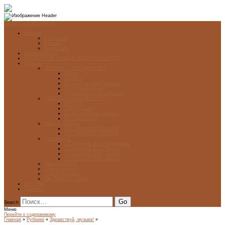
Перейти к содержимому
Главная
О журнале
Рубрики
Карта сайта
Архив журнала
ФОНД-АРХИВ ЛУЧШИХ РАБОТ УЧАЩИХСЯ
Проекты
ЭСТАМП — ЭТО ЗДÓРОВО!
Проект
Новости
Школы-участники проекта
Печатная графика
Художники-графики России
НОВГОРОДСКАЯ ПЕЧАТНЯ
ПРОЕКТ
Галерея работ
Школа печатной графики
Мастер-классы
Фонд Д. Гранина
ГОД ДАНИИЛА ГРАНИНА
ВЕК ДАНИИЛА ГРАНИНА
5 стипендий
5 Стипендий 2017. Финалисты
5 Стипендий 2016. Финал
5 Стипендий 2015. Финал
5 Стипендий 2014. Финал
Диалог Культур
Подари журнал!
С Днём Победы!
Год Памяти и Славы
ART WEB
Партнеры
Search
Меню
Перейти к содержимому
Главная
»
Рубрики
»
Здравствуй, музыка!
»