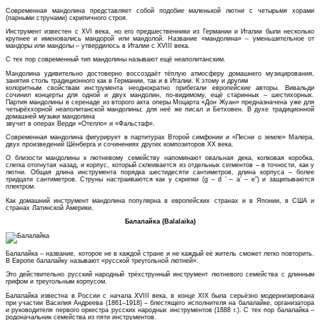
Современная мандолина представляет собой подобие маленькой лютни с четырьмя хорами
(парными струнами) скрипичного строя.
Инструмент известен с XVI века, но его предшественники из Германии и Италии были несколько
крупнее и именовались мандорой или мандолой. Название «мандолина» – уменьшительное от
мандоры или мандолы – утвердилось в Италии с XVIII века.
С тех пор современный тип мандолины называют ещё неаполитанским.
Мандолина удивительно достоверно воссоздаёт тёплую атмосферу домашнего музицирования,
занятия столь традиционного как в Германии, так и в Италии. К этому и другим
колоритным свойствам инструмента неоднократно прибегали европейские авторы. Вивальди
сочинил концерты для одной и двух мандолин, по-видимому, ещё старинных – шестихорных.
Партия мандолины в серенаде из второго акта оперы Моцарта «Дон Жуан» предназначена уже для
четырёххорной неаполитанской мандолины; для неё же писал и Бетховен. В духе традиционной
домашней музыки мандолина
звучит в операх Верди «Отелло» и «Фальстаф».
Современная мандолина фигурирует в партитурах Второй симфонии и «Песни о земле» Малера,
двух произведений Шёнберга и сочинениях других композиторов XX века.
О близости мандолины к лютневому семейству напоминают овальная дека, колковая коробка,
слегка отогнутая назад, и корпус, который склеивается из отдельных сегментов – в точности, как у
лютни. Общая длина инструмента порядка шестидесяти сантиметров, длина корпуса – более
тридцати сантиметров. Струны настраиваются как у скрипки (g – d ’ – a’ – e”) и защипываются
плектром.
Как домашний инструмент мандолина популярна в европейских странах и в Японии, в США и
странах Латинской Америки.
Балалайка (Balalaika)
Балалайка – название, которое не в каждой стране и не каждый её житель сможет легко повторить.
В Европе балалайку называют «русской треугольной лютней».
Это действительно русский народный трёхструнный инструмент лютневого семейства с длинным
грифом и треугольным корпусом.
Балалайка известна в России с начала XVIII века, в конце XIX была серьёзно модернизирована
при участии Василия Андреева (1861–1918) – блестящего исполнителя на балалайке, организатора
и руководителя первого оркестра русских народных инструментов (1888 г.). С тех пор балалайка –
родоначальник семейства из пяти инструментов.