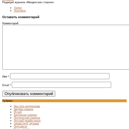
Редакция журнала «Введенская сторона».
Twitter
Vkontakte
Оставить комментарий
Комментарий
Имя
*
Email
*
Рубрики
Мастера модернизма
Шедевр номера
Музей
Картинная галерея
Поэтическая палитра
Детский дизайн-центр
Здравствуй, музыка!
Педсоветы