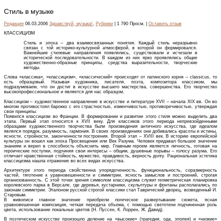
Стиль в музыке
Редакция
06.03.2006
Здравствуй, музыка!
,
Рубрики
| 1 790 Просм. |
Оставить отзыв
КЛАССИЦИЗМ
Стиль и эпоха – два взаимосвязанных понятия. Каждый стиль неразрывно
связан с той историко-культурной атмосферой, в которой он формировался.
Важнейшие стилевые направления появлялись, существовали и исчезали в
исторической последовательности. В каждом из них ярко проявлялись общие
художественно-образные принципы, средства выразительности, творческие
методы.
Слова «классика», «классицизм», «классический» происходят от латинского корня – classicus, то
есть образцовый. Называя художника, писателя, поэта, композитора классиком, мы
подразумеваем, что он достиг в искусстве высшего мастерства, совершенства. Его творчество
высокопрофессиональное и является для нас образцом.
Классицизм – художественное направление в искусстве и литературе XVII – начала XIX вв. Он во
многом противостоял барокко с его страстностью, изменчивостью, противоречивостью, утверждая
свои принципы.
Появился классицизм во Франции. В формировании и развитии этого стиля можно выделить два
этапа. Первый этап относится к XVII веку. Для классиков этого периода непревзойденными
образцами художественного творчества были произведения античного искусства, где идеалом
являлся порядок, разумность, гармония. В своих произведениях они добивались красоты и истины,
ясности, стройности, законченности построения. Второй этап – XVIII век. В историю европейской
культуры он вошел как эпоха Просвещения или Век Разума. Человек придавал большое значение
знаниям и верил в способность объяснить мир. Главным героем является личность, готовая на
героические поступки, подчиняя свои интересы – общим, душевные порывы – голосу разума. Его
отличает нравственная стойкость, мужество, правдивость, верность долгу. Рациональная эстетика
классицизма нашла отражение во всех видах искусства.
Архитектуре этого периода свойственна упорядоченность, функциональность, соразмерность
частей, тяготение к уравновешенности и симметрии, ясность замыслов и построений, строгая
организованность. С этой точки зрения символом классицизма служит геометрическая планировка
королевского парка в Версале, где деревья, кустарники, скульптуры и фонтаны располагались по
законам симметрии. Эталоном русской строгой классики стал Таврический дворец, возведенный И.
Старовым.
В живописи главное значение приобрели логическое развертывание сюжета, ясная
уравновешенная композиция, четкая передача объема, с помощью светотени подчиненная роль
цвета, использование локальных цветов (Н. Пуссен, К. Лоррен, Ж. Давид).
В поэтическом искусстве произошло деление на «высокие» (трагедия, ода, эпопея) и «низкие»