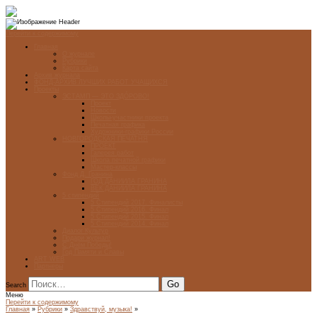
Перейти к содержимому
Главная
О журнале
Рубрики
Карта сайта
Архив журнала
ФОНД-АРХИВ ЛУЧШИХ РАБОТ УЧАЩИХСЯ
Проекты
ЭСТАМП — ЭТО ЗДÓРОВО!
Проект
Новости
Школы-участники проекта
Печатная графика
Художники-графики России
НОВГОРОДСКАЯ ПЕЧАТНЯ
ПРОЕКТ
Галерея работ
Школа печатной графики
Мастер-классы
Фонд Д. Гранина
ГОД ДАНИИЛА ГРАНИНА
ВЕК ДАНИИЛА ГРАНИНА
5 стипендий
5 Стипендий 2017. Финалисты
5 Стипендий 2016. Финал
5 Стипендий 2015. Финал
5 Стипендий 2014. Финал
Диалог Культур
Подари журнал!
С Днём Победы!
Год Памяти и Славы
ART WEB
Партнеры
Search
Меню
Перейти к содержимому
Главная
»
Рубрики
»
Здравствуй, музыка!
»