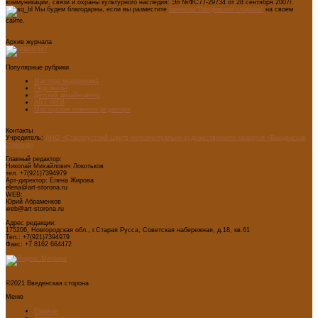
коммуникаций, связи и охраны культурного наследия: Эл №ФС77-29734 от 28 сентября 2007г.
Мы будем благодарны, если вы разместите
баннеры "Введенской стороны"
на своем
сайте.
Архив журнала
Популярные рубрики
Мастера модернизма
Педсоветы
Детский дизайн-центр
ART WEB
Мастерская главного редактора
Контакты
Учредитель:
АНО «Старорусский Центр интеллектуально-художественного развития «Введенская
сторона»
Главный редактор:
Николай Михайлович Локотьков
тел. +7(921)7394979
Арт-директор: Елена Жирова
elena@art-storona.ru
WEB:
Юрий Абраменков
web@art-storona.ru
Адрес редакции:
175206, Новгородская обл., г.Старая Русса, Советская набережная, д.18, кв.61
Тел.: +7(921)7394979
Факс: +7 8162 664472
©2021 Введенская сторона
Меню
Главная
Архив журнала