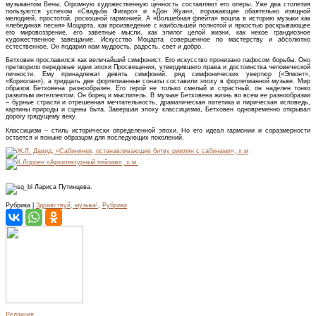
музыкантом Вены. Огромную художественную ценность составляют его оперы. Уже два столетия
пользуются успехом «Свадьба Фигаро» и «Дон Жуан», поражающие обаятельно изящной
мелодией, простотой, роскошной гармонией. А «Волшебная флейта» вошла в историю музыки как
«лебединая песня» Моцарта, как произведение с наибольшей полнотой и яркостью раскрывающее
его мировоззрение, его заветные мысли, как эпилог целой жизни, как некое грандиозное
художественное завещание. Искусство Моцарта совершенное по мастерству и абсолютно
естественное. Он подарил нам мудрость, радость, свет и добро.
Бетховен прославился как величайший симфонист. Его искусство пронизано пафосом борьбы. Оно
претворило передовые идеи эпохи Просвещения, утвердившего права и достоинства человеческой
личности. Ему принадлежат девять симфоний, ряд симфонических увертюр («Эгмонт»,
«Кориолан»), а тридцать две фортепианные сонаты составили эпоху в фортепианной музыке. Мир
образов Бетховена разнообразен. Его герой не только смелый и страстный, он наделен тонко
развитым интеллектом. Он борец и мыслитель. В музыке Бетховена жизнь во всем ее разнообразии
– бурные страсти и отрешенная мечтательность, драматическая патетика и лирическая исповедь,
картины природы и сцены быта. Завершая эпоху классицизма, Бетховен одновременно открывал
дорогу грядущему веку.
Классицизм – стиль исторически определенной эпохи. Но его идеал гармонии и соразмерности
остается и поныне образцом для последующих поколений.
Лариса Путинцева.
Рубрика |
Здравствуй, музыка!
,
Рубрики
Редакция