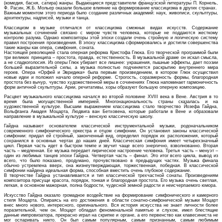
(комедия, басня, сатира) жанры. Выдающиеся представители французской литературы П. Корнель,
Ф. Расин, Ж.Б. Мольер оказали большое влияние на формирование классицизма в других странах.
Важным моментом этого периода было создание различных академий: наук, живописи, скульптуры,
архитектуры, надписей, музыки и танца.
Классицизм в музыке отличался от классицизма смежных видах искусств. Содержание
музыкальных сочинений связано с миром чувств человека, которые не поддаются жесткому
контролю разума. Однако композиторы этой эпохи создали очень стройную и логическую систему
правил построения произведения. В эпоху классицизма сформировались и достигли совершенства
такие жанры как опера, симфония, соната.
Настоящей революцией стала оперная реформа Кристофа Глюка. Его творческой программой были
три великих принципа – простота, правда, естественность. В музыкальной драме он искал смысла,
а не сладкоголосия. Из оперы Глюк убирает все лишнее: украшения, пышные эффекты, дает поэзии
большей выразительной силы, а музыка полностью подчиняется раскрытию внутреннего мира
героев. Опера «Орфей и Эвридика» была первым произведением, в котором Глюк осуществил
новые идеи и положил начало оперной реформе. Строгость, соразмерность формы, благородная
простота без вычур, чувство художественной меры в сочинениях Глюка напоминает гармоничность
форм античной скульптуры. Арии, речитативы, хоры образуют большую оперную композицию.
Расцвет музыкального классицизма начался во второй половине XVIII века в Вене. Австрия в то
время была могущественной империей. Многонациональность страны сказалась и на
художественной культуре. Высшим выражением классицизма стало творчество Йозефа Гайдна,
Вольфганга Амадея Моцарта, Людвига ван Бетховена, которые работали в Вене и образовали
направление в музыкальной культуре – венскую классическую школу.
Гайдна называют основателем классической инструментальной музыки, родоначальником
современного симфонического оркестра и отцом симфонии. Он установил законы классической
симфонии: придал ей стройный, законченный вид, определил порядок их расположения, который
сохранился в основных чертах до наших дней. Классическая симфония имеет четырехзначный
цикл. Первая часть идет в быстром темпе и звучит чаще всего энергично, взволнованно. Вторая
часть – медленная. Ее музыка передает лирическое настроение человека. Третья часть – менуэт –
один из любимых танцев эпохи Гайдна. Четвертая часть – финал. Это итог всего цикла, вывод из
всего, что было показано, продумано, прочувствовано в предыдущих частях. Музыка финала
обычно устремлена вверх, она жизнеутверждающая, торжественная, победная. В классической
симфонии найдена идеальная форма, способная вместить очень глубокое содержание.
В творчестве Гайдна устанавливается и тип классической трехчастной сонаты. Произведениям
композитора присущи красота, порядок, тонкая и благородная простота. Его музыка очень светлая,
легкая, в основном мажорная, полна бодрости, чудесной земной радости и неисчерпаемого юмора.
Искусство Гайдна оказало громадное воздействие на формирование симфонического и камерного
стиля Моцарта. Опираясь на его достижения в области сонатно-симфонической музыки Моцарт
внес много нового, интересного, оригинального. Вся история искусства не знает личности более
поразительной, чем он. Моцарт обладал феноменальной памятью и слухом, имел блестящие
данные импровизатора, прекрасно играл на скрипке и органе, а его первенство как клавесиниста не
мог оспаривать никто. Он был самым популярным, самым признанным, самым любимым