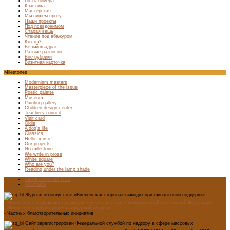
Гость номера
Классика
Мастерская
Мы пишем прозу
Наши проекты
Под псевдонимом
Старая вещь
Чтение под абажуром
Кто ты?
Белый квадрат
Разные разности…
Вне рубрики
Визитная карточка
Milestones
Modernism masters
Masterpiece of the issue
Poetic palette
Museum
Painting gallery
Children design center
Teachers council
Visit card
Oldie
A dog’s life
Classics
Hello, music!
Our projects
No milestone
We write in prose
White square
Who are you?
Reading under the lamp shade
Лента новостей RSS
Vkontakte
Журнал об искусстве «Введенская сторона» выходит при финансовой поддержке:
-
Министерства цифрового развития, связи и массовых коммуникаций Российской Федерации
-
Министерство культуры Новгородской области
- Частных благотворительных инициатив
Сайт зарегистрирован Федеральной службой по надзору в сфере массовых