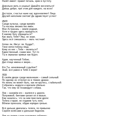
Налёт имеет: правит печаль, крик в пустоту.
Довольно жить в унынье! Давайте веселиться!
Даёшь добро, при этом для каждого, на всех!
Достаток, счастье ныне нас вдохновляют! Лица
Друзей наполним светом! Да здравствует успех!
ИМЯ
Среди культур, среди времён
Ты носишь множество имён.
Мне Астрахань – земля родная,
Хотя и трудно здесь вращаться.
К какому богу обращаться?
Как звать Тебя? Увы, не знаю.
Здесь всё смешалось – мать честная!
Аллах ли, Иисус ли, Будда?..
Твои непостоянны лица.
Кому из них – Тебе – молиться?
Единственный, скажи мне. Тут-то
Ты в зеркалах кривых как будто.
Адам, наученный Тобою,
Дал птице имена и зверю...
Кто Ты, неназванный судьбою?
Знай, всё равно в Тебя я верю!
ЛЕВ
В своём дворе среди мальчишек – самый сильный:
По одному их отлупил он в тяжких драках.
Но жизнь не может быть, как ни крутись, стабильной:
Собрались недруги и врезали обильно
Так, что ему не позавидует собака.
Лев – назовём его – валялся у дороги,
Полуживой, бинтами грезил он и мазью.
Ему казалось, что за ним прислали дроги:
Телега старая, не отдавив чуть ноги,
Вблизи проехала, обдав изрядно грязью.
Всё дальше двигалась телега, по привычке
Скрипя колёсами и дзенькая бидоном.
Лев на телеге сзади разглядел табличку: