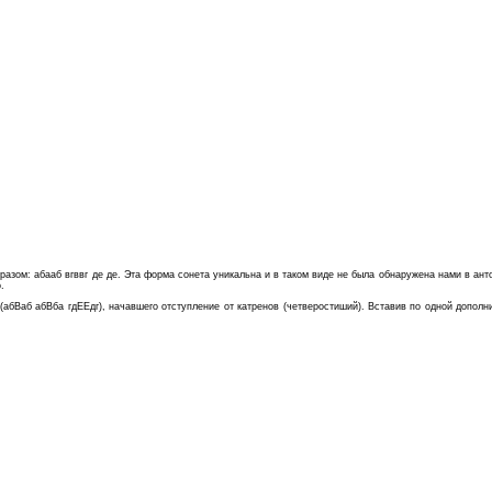
м: абааб вгввг де де. Эта форма сонета уникальна и в таком виде не была обнаружена нами в антол
.
абВаб абВба гдЕЕдг), начавшего отступление от катренов (четверостиший). Вставив по одной дополни