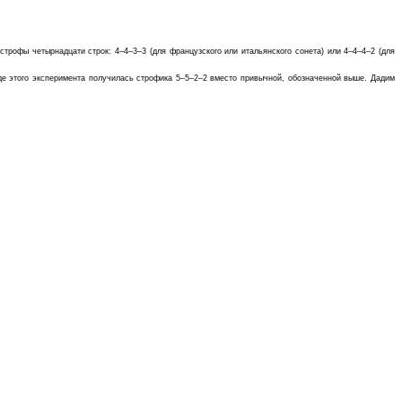
трофы четырнадцати строк: 4–4–3–3 (для французского или итальянского сонета) или 4–4–4–2 (для
оде этого эксперимента получилась строфика 5–5–2–2 вместо привычной, обозначенной выше. Дадим