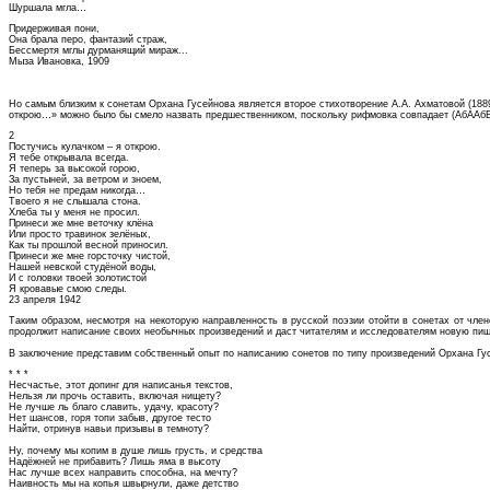
Шуршала мгла…
Придерживая пони,
Она брала перо, фантазий страж,
Бессмертя мглы дурманящий мираж...
Мыза Ивановка, 1909
Но самым близким к сонетам Орхана Гусейнова является второе стихотворение А.А. Ахматовой (188
открою…» можно было бы смело назвать предшественником, поскольку рифмовка совпадает (АбААбВ
2
Постучись кулачком – я открою.
Я тебе открывала всегда.
Я теперь за высокой горою,
За пустыней, за ветром и зноем,
Но тебя не предам никогда…
Твоего я не слышала стона.
Хлеба ты у меня не просил.
Принеси же мне веточку клёна
Или просто травинок зелёных,
Как ты прошлой весной приносил.
Принеси же мне горсточку чистой,
Нашей невской студёной воды,
И с головки твоей золотистой
Я кровавые смою следы.
23 апреля 1942
Таким образом, несмотря на некоторую направленность в русской поэзии отойти в сонетах от чле
продолжит написание своих необычных произведений и даст читателям и исследователям новую пи
В заключение представим собственный опыт по написанию сонетов по типу произведений Орхана Гу
* * *
Несчастье, этот допинг для написанья текстов,
Нельзя ли прочь оставить, включая нищету?
Не лучше ль благо славить, удачу, красоту?
Нет шансов, горя топи забыв, другое тесто
Найти, отринув навьи призывы в темноту?
Ну, почему мы копим в душе лишь грусть, и средства
Надёжней не прибавить? Лишь яма в высоту
Нас лучше всех направить способна, на мечту?
Наивность мы на копья швырнули, даже детство