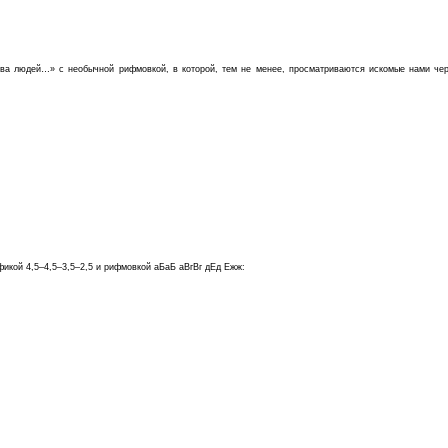
ства людей…» с необычной рифмовкой, в которой, тем не менее, просматриваются искомые нами чер
икой 4,5–4,5–3,5–2,5 и рифмовкой аБаБ аВгВг дЕд Ежж: