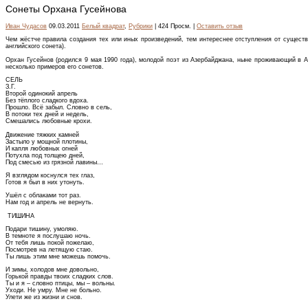
Сонеты Орхана Гусейнова
Иван Чудасов
09.03.2011
Белый квадрат
,
Рубрики
| 424 Просм. |
Оставить отзыв
Чем жёстче правила создания тех или иных произведений, тем интереснее отступления от существ
английского сонета).
Орхан Гусейнов (родился 9 мая 1990 года), молодой поэт из Азербайджана, ныне проживающий в А
несколько примеров его сонетов.
СЕЛЬ
З.Г.
Второй одинокий апрель
Без тёплого сладкого вдоха.
Прошло. Всё забыл. Словно в сель,
В потоки тех дней и недель,
Смешались любовные крохи.
Движение тяжких камней
Застыло у мощной плотины,
И капля любовных огней
Потухла под толщею дней,
Под смесью из грязной лавины…
Я взглядом коснулся тех глаз,
Готов я был в них утонуть.
Ушёл с облаками тот раз.
Нам год и апрель не вернуть.
ТИШИНА
Подари тишину, умоляю.
В темноте я послушаю ночь.
От тебя лишь покой пожелаю,
Посмотрев на летящую стаю.
Ты лишь этим мне можешь помочь.
И зимы, холодов мне довольно,
Горькой правды твоих сладких слов.
Ты и я – словно птицы, мы – вольны.
Уходи. Не умру. Мне не больно.
Улети же из жизни и снов.