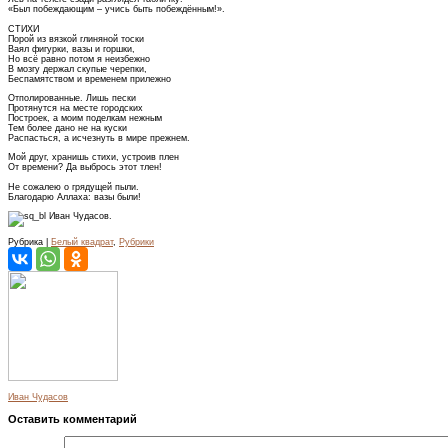
«Был побеждающим – учись быть побеждённым!».
СТИХИ
Порой из вязкой глиняной тоски
Ваял фигурки, вазы и горшки,
Но всё равно потом я неизбежно
В мозгу держал скупые черепки,
Беспамятством и временем прилежно
Отполированные. Лишь пески
Протянутся на месте городских
Построек, а моим поделкам нежным
Тем более дано не на куски
Распасться, а исчезнуть в мире прежнем.
Мой друг, хранишь стихи, устроив плен
От времени? Да выбрось этот тлен!
Не сожалею о грядущей пыли.
Благодарю Аллаха: вазы были!
Иван Чудасов.
Рубрика |
Белый квадрат
,
Рубрики
Иван Чудасов
Оставить комментарий