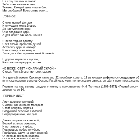
Не хочу тишины и покоя:
Тебя тоже напомнят они.
Тяжело. Каждый день – поле боя.
Мы свободны? Всего лишь одни…
ЛУННОЕ
Сияют лентой фонари
И оглушают лунный свет.
До наступления зари
Они владыки и цари.
А для меня? Как жаль, но нет.
Я верю только одному:
Свет сизый, пропитав душой,
Асфальту царь и никому:
И ни клочку, и ни кому –
Лишь диск был признан мной большой.
В дороге мертвой и пустой,
Раскрыв пошире руки, встал,
«О БОЖЕ, СВЕТ ФОНАРНЫЙ СКРОЙ!»
Скрыл. Лунный свет во тьме ласкал.
На данный момент Орханом написано 22 подобных сонета, 13 из которых рифмуются следующим образо
пути становления сонетов Орхана Гусейнова, хотя, по признанию автора, он шёл к нему неосознанно
Первым, на наш взгляд, следует упомянуть произведение Ф.И. Тютчева (1803–1873) «Первый лист» (
доведя их до 16.
ПЕРВЫЙ ЛИСТ
Лист зеленеет молодой.
Смотри, как листьем молодым
Стоят обвеяны берёзы,
Воздушной зеленью сквозной,
Полупрозрачною, как дым.
Давно ли грезилось весной,
Весной и летом золотым;
И вот живые эти грёзы,
Под первым небом голубым,
Пробились вдруг на свет дневной.
О, первых листьев красота,
Омытых в солнечных лучах,