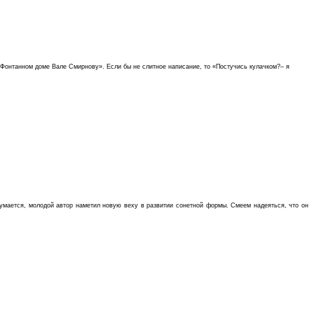
 Фонтанном доме Вале Смирнову». Если бы не слитное написание, то «Постучись кулачком?– я
Думается, молодой автор наметил новую веху в развитии сонетной формы. Смеем надеяться, что он