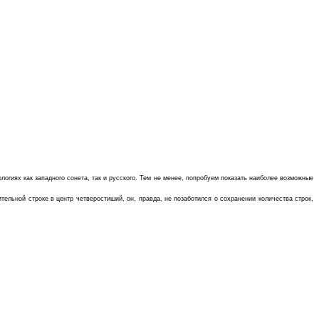
огиях как западного сонета, так и русского. Тем не менее, попробуем показать наиболее возможные
тельной строке в центр четверостиший, он, правда, не позаботился о сохранении количества строк,