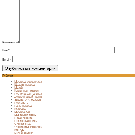
Комментарий
Имя
*
Email
*
Рубрики
Мастера модернизма
Шедевр номера
Музей
Картинная галерея
Поэтическая палитра
Детский дизайн-центр
Здравствуй, музыка!
Педсоветы
Гость номера
Классика
Мастерская
Мы пишем прозу
Наши проекты
Под псевдонимом
Старая вещь
Чтение под абажуром
Кто ты?
Белый квадрат