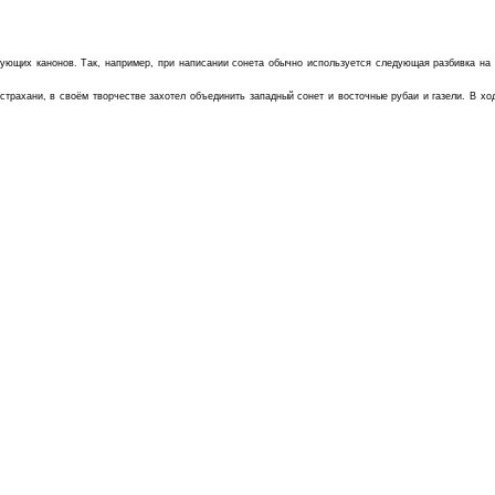
ующих канонов. Так, например, при написании сонета обычно используется следующая разбивка на с
страхани, в своём творчестве захотел объединить западный сонет и восточные рубаи и газели. В х