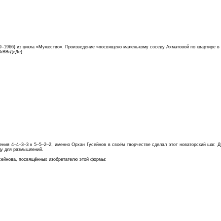
9–1966) из цикла «Мужество». Произведение «посвящено маленькому соседу Ахматовой по квартире в
гВВгДеДе):
нения 4–4–3–3 к 5–5–2–2, именно Орхан Гусейнов в своём творчестве сделал этот новаторский шаг. 
щу для размышлений.
сейнова, посвящённых изобретателю этой формы: