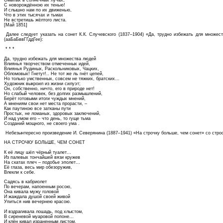
С новорождённою их тенью!
И слышно нам по их движенью,
Что в этих тысячах и тьмах
Не встретишь жёлтого листа.
[Май 1851]
Далее следует указать на сонет К.К. Случевского (1837–1904) «Да, трудно избежать для множе
(ааБаБввГГддГее):
* * *
Да, трудно избежать для множества людей
Влиянья творчеством отмеченных идей,
Влиянья Рудиных, Раскольниковых, Чацких,
Обломовых! Гнетут!.. Не тот же ль гнёт цепей,
Но только умственных, совсем не тяжких, братских…
Художник выкроил из жизни силуэт;
Он, собственно, ничто, его в природе нет!
Но слабый человек, без долгих размышлений,
Берёт готовыми итоги чуждых мнений,
А мнениям свои нет места прорасти, –
Как паутиною все затканы пути
Простых, не ломаных, здоровых заключений,
И над умом его – что день, то гуще тьма
Созданий мощного, не своего ума .
Небезынтересно произведение И. Северянина (1887–1941) «На строчку больше, чем сонет» со строф
НА СТРОЧКУ БОЛЬШЕ, ЧЕМ СОНЕТ
К её лицу шёл чёрный туалет…
Из палевых тончайшей вязи кружев
На скатах плеч – подобье эполет…
Её глаза, весь мир обезоружив,
Влекли к себе.
Садясь в кабриолет
По вечерам, напоенным росою,
Она кивала мужу головой
И жаждала душой своей живой
Упиться нив вечернею красою.
И вздрагивала лошадь, под хлыстом,
В сиреневой муаровой попоне…
И клён кивал израненным листом.