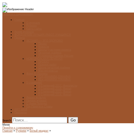
Перейти к содержимому
Главная
О журнале
Рубрики
Карта сайта
Архив журнала
ФОНД-АРХИВ ЛУЧШИХ РАБОТ УЧАЩИХСЯ
Проекты
ЭСТАМП — ЭТО ЗДÓРОВО!
Проект
Новости
Школы-участники проекта
Печатная графика
Художники-графики России
НОВГОРОДСКАЯ ПЕЧАТНЯ
ПРОЕКТ
Галерея работ
Школа печатной графики
Мастер-классы
Фонд Д. Гранина
ГОД ДАНИИЛА ГРАНИНА
ВЕК ДАНИИЛА ГРАНИНА
5 стипендий
5 Стипендий 2017. Финалисты
5 Стипендий 2016. Финал
5 Стипендий 2015. Финал
5 Стипендий 2014. Финал
Диалог Культур
Подари журнал!
С Днём Победы!
Год Памяти и Славы
ART WEB
Партнеры
Search
Меню
Перейти к содержимому
Главная
»
Рубрики
»
Белый квадрат
»