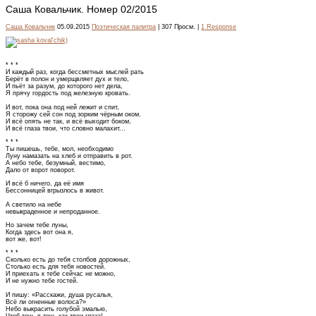
Саша Ковальчик. Номер 02/2015
Саша Ковальчик
05.09.2015
Поэтическая палитра
| 307 Просм. |
1 Response
* * *
И каждый раз, когда бессметных мыслей рать
Берёт в полон и умерщвляет дух и тело,
И пьёт за разум, до которого нет дела,
Я прячу гордость под железную кровать.
И вот, пока она под ней лежит и спит,
Я сторожу сей сон под зорким чёрным оком.
И всё опять не так, и всё выходит боком,
И всё глаза твои, что словно малахит...
* * *
Ты пишешь, тебе, мол, необходимо
Луну намазать на хлеб и отправить в рот.
А небо тебе, безумный, вестимо,
Дало от ворот поворот.
И всё б ничего, да её имя
Бессонницей вгрызлось в живот.
А светило на небе
невыкраденное и непроданное.
Но зачем тебе луны,
Когда здесь вот она я,
вот же, вот!
* * *
Сколько есть до тебя столбов дорожных,
Столько есть для тебя новостей.
И приехать к тебе сейчас не можно,
И не нужно тебе гостей.
И пишу: «Расскажи, душа русалья,
Всё ли огненные волоса?»
Небо выкрасить голубой эмалью,
Чтоб точь-в-точь как твои глаза!