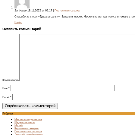
Эл Факир
18.11.2025
at
09:17
|
Постоянная ссылка
Спасибо за стихи «Душа русалья». Запали в мысли. Несколько лет крутились в голове стро
Reply
Оставить комментарий
Комментарий
Имя
*
Email
*
Рубрики
Мастера модернизма
Шедевр номера
Музей
Картинная галерея
Поэтическая палитра
Детский дизайн-центр