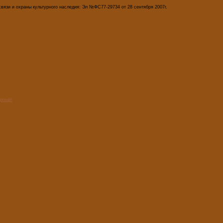
вязи и охраны культурного наследия: Эл №ФС77-29734 от 28 сентября 2007г.
орона»