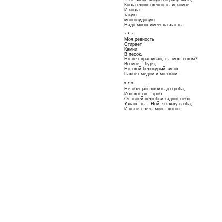
Когда единственно ты искомое,
И когда
такую
многопудовую
Надо мною имеешь власть.
* * *
Моя ревность
Стирает
Камни
В песок,
Но не спрашивай, ты, мол, о ком?
Во мне – буря,
Но твой белокурый висок
Пахнет мёдом и молоком…
* * *
Не обещай любить до гроба,
Ибо вот он – гроб.
От твоей нелюбви саднит нёбо.
Узнаю: ты – Ной, я гляжу в оба,
И ныне слёзы мои – потоп.