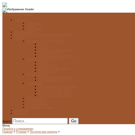
Перейти к содержимому
Главная
О журнале
Рубрики
Карта сайта
Архив журнала
ФОНД-АРХИВ ЛУЧШИХ РАБОТ УЧАЩИХСЯ
Проекты
ЭСТАМП — ЭТО ЗДÓРОВО!
Проект
Новости
Школы-участники проекта
Печатная графика
Художники-графики России
НОВГОРОДСКАЯ ПЕЧАТНЯ
ПРОЕКТ
Галерея работ
Школа печатной графики
Мастер-классы
Фонд Д. Гранина
ГОД ДАНИИЛА ГРАНИНА
ВЕК ДАНИИЛА ГРАНИНА
5 стипендий
5 Стипендий 2017. Финалисты
5 Стипендий 2016. Финал
5 Стипендий 2015. Финал
5 Стипендий 2014. Финал
Диалог Культур
Подари журнал!
С Днём Победы!
Год Памяти и Славы
ART WEB
Партнеры
Search
Меню
Перейти к содержимому
Главная
»
Рубрики
»
Поэтическая палитра
»