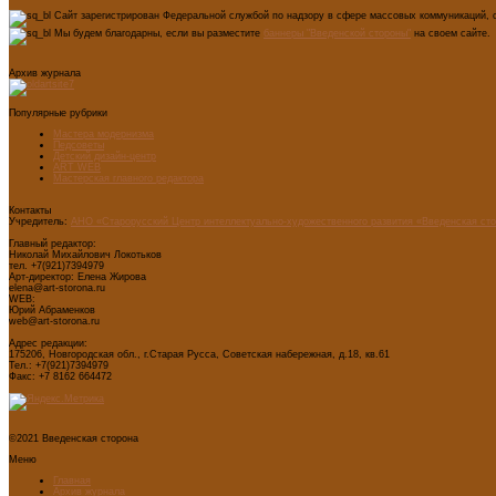
Сайт зарегистрирован Федеральной службой по надзору в сфере массовых коммуникаций, с
Мы будем благодарны, если вы разместите
баннеры "Введенской стороны"
на своем сайте.
Архив журнала
Популярные рубрики
Мастера модернизма
Педсоветы
Детский дизайн-центр
ART WEB
Мастерская главного редактора
Контакты
Учредитель:
АНО «Старорусский Центр интеллектуально-художественного развития «Введенская ст
Главный редактор:
Николай Михайлович Локотьков
тел. +7(921)7394979
Арт-директор: Елена Жирова
elena@art-storona.ru
WEB:
Юрий Абраменков
web@art-storona.ru
Адрес редакции:
175206, Новгородская обл., г.Старая Русса, Советская набережная, д.18, кв.61
Тел.: +7(921)7394979
Факс: +7 8162 664472
©2021 Введенская сторона
Меню
Главная
Архив журнала