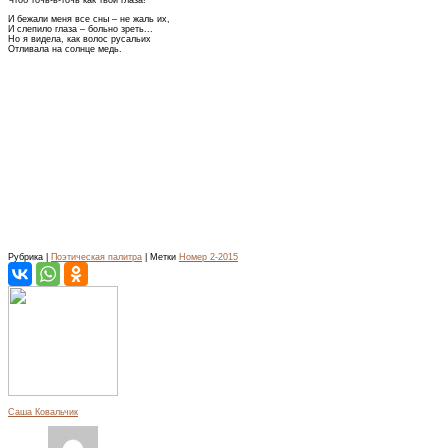
И бежали меня все сны – не жаль их,
И слепило глаза – больно зреть...
Но я видела, как волос русальих
Отливала на солнце медь.
Рубрика |
Поэтическая палитра
| Метки
Номер 2-2015
Саша Ковальчик