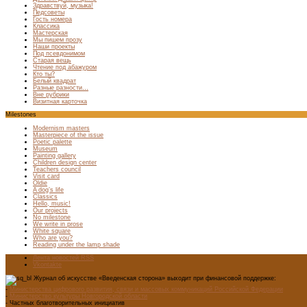
Здравствуй, музыка!
Педсоветы
Гость номера
Классика
Мастерская
Мы пишем прозу
Наши проекты
Под псевдонимом
Старая вещь
Чтение под абажуром
Кто ты?
Белый квадрат
Разные разности…
Вне рубрики
Визитная карточка
Milestones
Modernism masters
Masterpiece of the issue
Poetic palette
Museum
Painting gallery
Children design center
Teachers council
Visit card
Oldie
A dog’s life
Classics
Hello, music!
Our projects
No milestone
We write in prose
White square
Who are you?
Reading under the lamp shade
Лента новостей RSS
Vkontakte
Журнал об искусстве «Введенская сторона» выходит при финансовой поддержке:
-
Министерства цифрового развития, связи и массовых коммуникаций Российской Федерации
-
Министерство культуры Новгородской области
- Частных благотворительных инициатив