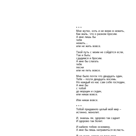
* * *
Мне жутко, хоть и не верю в нежить,
Как жаль, что о разном просим.
А мне лишь бы
тебя
нежить...
или не жить вовсе.
Твой путь с моим не сойдётся если,
Так и быть:
сдадимся и бросим.
А мне бы слагать
тебе
песни
или не петь вовсе.
Мне было почти что двадцать один,
Тебе – почти двадцать восемь.
Но каждый из нас сам себе господин,
А мне бы
с тобой
до морщин и седин,
или никак вовсе.
Или никак вовсе.
* * *
Тобой придавило целый мой мир –
истинно, монолит.
И, знаешь ли, здорово так саднит
И здорово так болит.
И набило тобою оскомину,
А мне бы лишь натравиться всласть.
Я не знаю, какую на рану мазь,