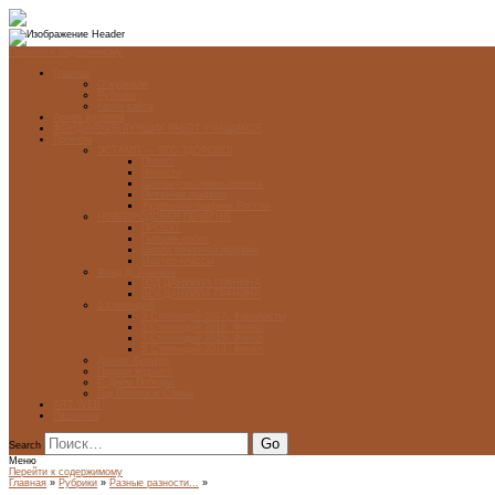
Перейти к содержимому
Главная
О журнале
Рубрики
Карта сайта
Архив журнала
ФОНД-АРХИВ ЛУЧШИХ РАБОТ УЧАЩИХСЯ
Проекты
ЭСТАМП — ЭТО ЗДÓРОВО!
Проект
Новости
Школы-участники проекта
Печатная графика
Художники-графики России
НОВГОРОДСКАЯ ПЕЧАТНЯ
ПРОЕКТ
Галерея работ
Школа печатной графики
Мастер-классы
Фонд Д. Гранина
ГОД ДАНИИЛА ГРАНИНА
ВЕК ДАНИИЛА ГРАНИНА
5 стипендий
5 Стипендий 2017. Финалисты
5 Стипендий 2016. Финал
5 Стипендий 2015. Финал
5 Стипендий 2014. Финал
Диалог Культур
Подари журнал!
С Днём Победы!
Год Памяти и Славы
ART WEB
Партнеры
Search
Меню
Перейти к содержимому
Главная
»
Рубрики
»
Разные разности...
»