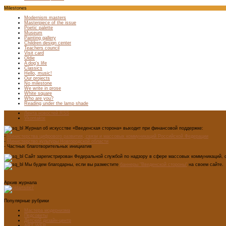
Milestones
Modernism masters
Masterpiece of the issue
Poetic palette
Museum
Painting gallery
Children design center
Teachers council
Visit card
Oldie
A dog’s life
Classics
Hello, music!
Our projects
No milestone
We write in prose
White square
Who are you?
Reading under the lamp shade
Лента новостей RSS
Vkontakte
Журнал об искусстве «Введенская сторона» выходит при финансовой поддержке:
-
Министерства цифрового развития, связи и массовых коммуникаций Российской Федерации
-
Министерство культуры Новгородской области
- Частных благотворительных инициатив
Сайт зарегистрирован Федеральной службой по надзору в сфере массовых коммуникаций, с
Мы будем благодарны, если вы разместите
баннеры "Введенской стороны"
на своем сайте.
Архив журнала
Популярные рубрики
Мастера модернизма
Педсоветы
Детский дизайн-центр
ART WEB