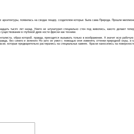
архитектуры, появилась на сводах пещер, создателем которых была сама Природа. Прошли миллионы 
надцать тысяч лет назад. Никто не штукатурил специально стен под живопись, какэто делают тепе
 существовании в глубокой древ ности фрески как техники.
талиста, образ которой, правда, приходится вызывать только в воображении. А значит всю рабочую 
равда, без синего и зеленого Но зато он умел с помощью огня изменять оттенки природной охры, и 
аски, которые предварительно растирались на специальных камнях. Краски наносились на поверхность