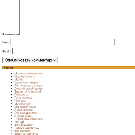
Комментарий
Имя
*
Email
*
Рубрики
Мастера модернизма
Шедевр номера
Музей
Картинная галерея
Поэтическая палитра
Детский дизайн-центр
Здравствуй, музыка!
Педсоветы
Гость номера
Классика
Мастерская
Мы пишем прозу
Наши проекты
Под псевдонимом
Старая вещь
Чтение под абажуром
Кто ты?
Белый квадрат
Разные разности…
Вне рубрики
Визитная карточка