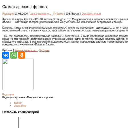
Самая древняя фреска
Редакция
17.03.2006
Разные разности...
,
Рубрики
| 553 Просм. |
Оставить отзыв
Фрески «Пещеры Ласко» (XV—IX тысячелетия до н. э.). Монументальная живопись появилась раньше 
Ласко» — настоящая галерея доисторической монументальной живописи на территории Франции.
Конечно, таких слов («монументальная живопись») никто не произносил одиннадцать, а то и сем
известняковой стены и водяных красок, простейших по своему составу, позволяющее нам говорить о
Там, где создавалась монументальная живопись, собственно, и была мастерская живописца-монумен
назад «в мастерской» доисторического художника можно было встретить богатую палитру цветов, п
природного марганца. В распоряжении художника были мелки, порошковые цветные глины’твердые кр
пользовались художники «Пещеры Ласко».
Рубрика |
Разные разности...
,
Рубрики
Редакция
Редакция журнала «Введенская сторона».
Twitter
Vkontakte
Оставить комментарий