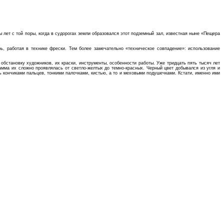
лет с той поры, когда в судорогах земли образовался этот подземный зал, известная ныне «Пещера
рь, работая в технике фрески. Тем более замечательно «техническое совпадение»: использование
обстановку художников, их краски, инструменты, особенности работы. Уже тридцать пять тысяч лет
гамма их сложно проявлялась от светло-желтых до темно-красных. Черный цвет добывался из угля и
 кончиками пальцев, тонкими палочками, кистью, а то и меховыми подушечками. Кстати, именно ими