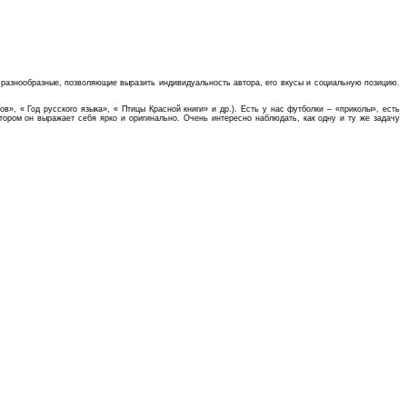
 разнообразные, позволяющие выразить индивидуальность автора, его вкусы и социальную позицию.
, « Год русского языка», « Птицы Красной книги» и др.). Есть у нас футболки – «приколы», есть
тором он выражает себя ярко и оригинально. Очень интересно наблюдать, как одну и ту же задачу