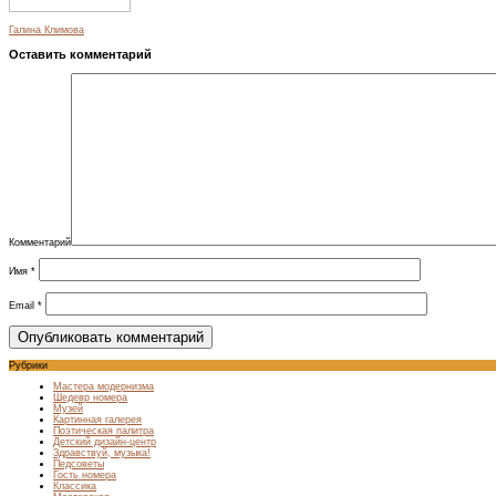
Галина Климова
Оставить комментарий
Комментарий
Имя
*
Email
*
Рубрики
Мастера модернизма
Шедевр номера
Музей
Картинная галерея
Поэтическая палитра
Детский дизайн-центр
Здравствуй, музыка!
Педсоветы
Гость номера
Классика