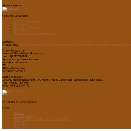
Архив журнала
Популярные рубрики
Мастера модернизма
Педсоветы
Детский дизайн-центр
ART WEB
Мастерская главного редактора
Контакты
Учредитель:
АНО «Старорусский Центр интеллектуально-художественного развития «Введенская ст
Главный редактор:
Николай Михайлович Локотьков
тел. +7(921)7394979
Арт-директор: Елена Жирова
elena@art-storona.ru
WEB:
Юрий Абраменков
web@art-storona.ru
Адрес редакции:
175206, Новгородская обл., г.Старая Русса, Советская набережная, д.18, кв.61
Тел.: +7(921)7394979
Факс: +7 8162 664472
©2021 Введенская сторона
Меню
Главная
Архив журнала
ФОНД-АРХИВ ЛУЧШИХ РАБОТ УЧАЩИХСЯ
Проекты
ART WEB
Партнеры