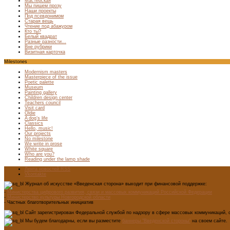
Мастерская
Мы пишем прозу
Наши проекты
Под псевдонимом
Старая вещь
Чтение под абажуром
Кто ты?
Белый квадрат
Разные разности…
Вне рубрики
Визитная карточка
Milestones
Modernism masters
Masterpiece of the issue
Poetic palette
Museum
Painting gallery
Children design center
Teachers council
Visit card
Oldie
A dog’s life
Classics
Hello, music!
Our projects
No milestone
We write in prose
White square
Who are you?
Reading under the lamp shade
Лента новостей RSS
Vkontakte
Журнал об искусстве «Введенская сторона» выходит при финансовой поддержке:
-
Министерства цифрового развития, связи и массовых коммуникаций Российской Федерации
-
Министерство культуры Новгородской области
- Частных благотворительных инициатив
Сайт зарегистрирован Федеральной службой по надзору в сфере массовых коммуникаций, с
Мы будем благодарны, если вы разместите
баннеры "Введенской стороны"
на своем сайте.