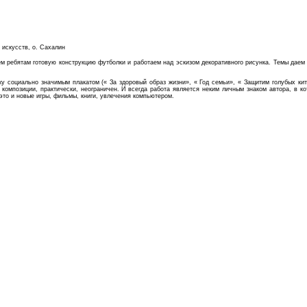
искусств, о. Сахалин
ем ребятам готовую конструкцию футболки и работаем над эскизом декоративного рисунка. Темы даем
социально значимым плакатом (« За здоровый образ жизни», « Год семьи», « Защитим голубых китов»
композиции, практически, неограничен. И всегда работа является неким личным знаком автора, в ко
это и новые игры, фильмы, книги, увлечения компьютером.