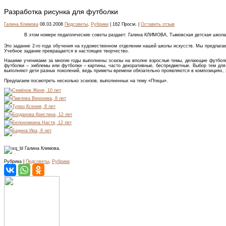
Разработка рисунка для футболки
Галина Климова
08.03.2008
Педсоветы
,
Рубрики
| 162 Просм. |
Оставить отзыв
В этом номере педагогические советы раздает:
Галина КЛИМОВА, Тымовская детская школа 
Это задание 2-го года обучения на художественном отделении нашей школы искусств. Мы предлага
Учебное задание превращается в настоящее творчество.
Нашими учениками за многие годы выполнены эскизы на вполне взрослые темы, делающие футболку 
футболки – эмблемы или футболки – картины, часто декоративные, беспредметные. Выбор тем для 
выполняют дети разных поколений, ведь приметы времени обязательно проявляются в композициях, 
Предлагаем посмотреть несколько эскизов, выполненных на тему «Птицы».
Галина Климова.
Рубрика |
Педсоветы
,
Рубрики