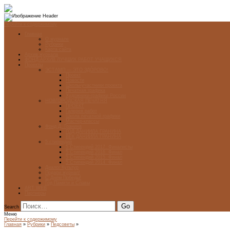
Перейти к содержимому
Главная
О журнале
Рубрики
Карта сайта
Архив журнала
ФОНД-АРХИВ ЛУЧШИХ РАБОТ УЧАЩИХСЯ
Проекты
ЭСТАМП — ЭТО ЗДÓРОВО!
Проект
Новости
Школы-участники проекта
Печатная графика
Художники-графики России
НОВГОРОДСКАЯ ПЕЧАТНЯ
ПРОЕКТ
Галерея работ
Школа печатной графики
Мастер-классы
Фонд Д. Гранина
ГОД ДАНИИЛА ГРАНИНА
ВЕК ДАНИИЛА ГРАНИНА
5 стипендий
5 Стипендий 2017. Финалисты
5 Стипендий 2016. Финал
5 Стипендий 2015. Финал
5 Стипендий 2014. Финал
Диалог Культур
Подари журнал!
С Днём Победы!
Год Памяти и Славы
ART WEB
Партнеры
Search
Меню
Перейти к содержимому
Главная
»
Рубрики
»
Педсоветы
»