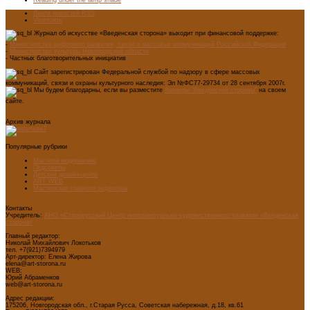
Лента новостей RSS
Vkontakte
Журнал об искусстве «Введенская сторона» выходит при финансовой поддержке:
-
Министерства цифрового развития, связи и массовых коммуникаций Российской Федерации
-
Министерство культуры Новгородской области
- Частных благотворительных инициатив
Сайт зарегистрирован Федеральной службой по надзору в сфере массовых
коммуникаций, связи и охраны культурного наследия: Эл №ФС77-29734 от 28 сентября 2007г.
Мы будем благодарны, если вы разместите
баннеры "Введенской стороны"
на своем
сайте.
Архив журнала
Популярные рубрики
Мастера модернизма
Педсоветы
Детский дизайн-центр
ART WEB
Мастерская главного редактора
Контакты
Учредитель:
АНО «Старорусский Центр интеллектуально-художественного развития «Введенская
сторона»
Главный редактор:
Николай Михайлович Локотьков
тел. +7(921)7394979
Арт-директор: Елена Жирова
elena@art-storona.ru
WEB:
Юрий Абраменков
web@art-storona.ru
Адрес редакции:
175206, Новгородская обл., г.Старая Русса, Советская набережная, д.18, кв.61