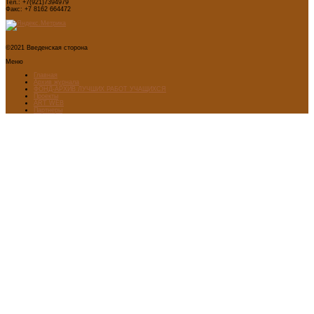
Тел.: +7(921)7394979
Факс: +7 8162 664472
©2021 Введенская сторона
Меню
Главная
Архив журнала
ФОНД-АРХИВ ЛУЧШИХ РАБОТ УЧАЩИХСЯ
Проекты
ART WEB
Партнеры