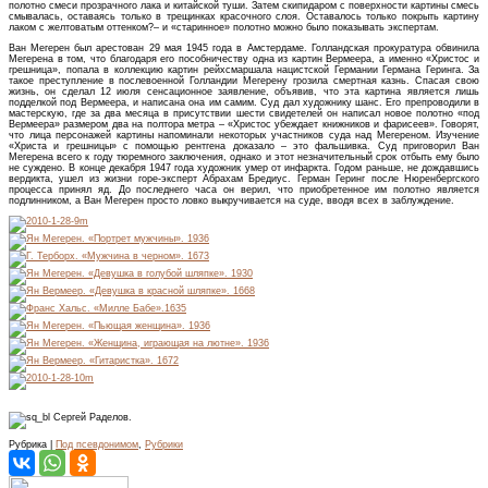
полотно смеси прозрачного лака и китайской туши. Затем скипидаром с поверхности картины смесь
смывалась, оставаясь только в трещинках красочного слоя. Оставалось только покрыть картину
лаком с желтоватым оттенком?– и «старинное» полотно можно было показывать экспертам.
Ван Мегерен был арестован 29 мая 1945 года в Амстердаме. Голландская прокуратура обвинила
Мегерена в том, что благодаря его пособничеству одна из картин Вермеера, а именно «Христос и
грешница», попала в коллекцию картин рейхсмаршала нацистской Германии Германа Геринга. За
такое преступление в послевоенной Голландии Мегерену грозила смертная казнь. Спасая свою
жизнь, он сделал 12 июля сенсационное заявление, объявив, что эта картина является лишь
подделкой под Вермеера, и написана она им самим. Суд дал художнику шанс. Его препроводили в
мастерскую, где за два месяца в присутствии шести свидетелей он написал новое полотно «под
Вермеера» размером два на полтора метра – «Христос убеждает книжников и фарисеев». Говорят,
что лица персонажей картины напоминали некоторых участников суда над Мегереном. Изучение
«Христа и грешницы» с помощью рентгена доказало – это фальшивка. Суд приговорил Ван
Мегерена всего к году тюремного заключения, однако и этот незначительный срок отбыть ему было
не суждено. В конце декабря 1947 года художник умер от инфаркта. Годом раньше, не дождавшись
вердикта, ушел из жизни горе-эксперт Абрахам Бредиус. Герман Геринг после Нюренбергского
процесса принял яд. До последнего часа он верил, что приобретенное им полотно является
подлинником, а Ван Мегерен просто ловко выкручивается на суде, вводя всех в заблуждение.
Сергей Раделов.
Рубрика |
Под псевдонимом
,
Рубрики