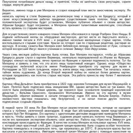
Покупатели потребовали деньги назад, и приятели, чтобы не запятнать свою репутацию, скрепя
сердце, вернули деньги.
Вероятно, именно тогда в уме Мегерена и созрел коварный план мести заносчивому эксперту. Ян
решил
написать картину в стиле Вермеера на религиозную тему и подсунуть ее Бредиусу, который в
своих искусствоведческих работах предрекал существование таких полотен. Когда же факт
положительной экспертизы будет установлен, Мегерен публично объявит о своем авторстве.
Абрахам Бредиус будет посрамлен, а Мегерена признают талантливым живописцем, способным
встать вровень со старыми мастерами.
Для осуществления своего коварного плана Мегерен обосновался в городе Рокбрюн близ Ниццы. В
подвале небольшой виллы он оборудовал мастерскую, достал кисти из барсучьего волоса –
именно такими писали в XVII веке – и раздобыл несколько малоценных старых картин, чтобы
воспользоваться старыми холстами. Краски он готовил сам по старинным рецептам, растирая их
вручную. В основу сюжета Ван Мегерен взял библейскую легенду из Евангелия от Луки, согласно
которой воскресший Иисус явился ученикам в селении Эммаус близ Иерусалима.
Через семь месяцев работы картина была готова. Ван Мегерен постарался, чтобы до Абрахама
Бредиуса дошли слухи о картине Вермеера, нелегально переправленной из Италии во Францию.
Бредиус клюнул на приманку, лично приехал во Францию и признал подлинность полотна. Тут бы
Мегерену и заявить о том, что это всего лишь талантливый новодел. Однако, когда «Общество
голландских любителей искусств имени Рембрандта» приобрело эту картину для музея в
Роттердаме за 510 тысяч гульденов, корысть взяла вверх над самолюбием. Так началась новая,
тайная жизнь художника. До конца Второй мировой войны он написал более дюжины картин,
которые продавались как полотна старых мастеров. Эта работа принесла ему более 7 миллионов
гульденов.
Картина «Вид Дельфта» была приобретена в 1822 году королем Голландии для музея Маурицхёйс в
Гааге. Полотно было подписано лишь инициалами ВМ, однако авторство было не так важно. На
холсте была изображена Новая церковь, где покоился прах основателя правящей королевской
династии – Вильяма Оранского, прозванного Молчаливым. Именно на эту картину в музее
Маурицхёйс обратил внимание в начале пятидесятых годов XIX века Вильям Бюргер. Работа
неизвестного мастера показалась ему безупречной, и он начал поиски других полотен,
подписанных сходным образом.
В первой трети XX века Ян Ван Мегерен писал реалистические полотна, которые не находили
спроса у публики, увлеченной авангардом. В моде был абстракционизм, ярким представителем
которого был Пит Мондриан. Его картины с однотонными цветными квадратами приводили Мегерена
в ярость. Чтобы заявить о своих талантах, художник решил написать полотно «под Вермеера», и
после его признания экспертами объявить свое авторство. Работа над «Христом в Эммаусе» для
конспирации происходила во Франции. В качестве основы Мегерен использовал картину XVII века,
с которой смыл красочный слой. Для создания трещин-кракелюр была создана особая технология.
Картина помещалась в специальную печь, где нагревалась до 105°С. В результате краска быстро
высыхала и растрескивалась. Имитацию «вековой грязи» Мегерен делал с помощью нанесения на