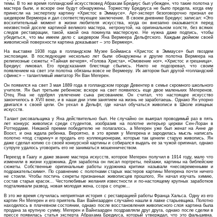
темы. В то же время голландский искусствовед Абрахам Бредиус был убежден, что такие полотна у
мастера были, и вскоре они будут обнаружены. Торжеству Бредиуса не было предела, когда ему
принесли на экспертизу картину «Христос в Эммаусе». Арт-эксперт безоговорочно признал ее
шедевром Вермеера и дал соответствующее заключение. В своем дневнике Бредиус записал: «Это
восхитительный момент в жизни любителя искусства, когда он внезапно оказывается перед
неизвестной доселе картиной великого мастера, нетронутой, на оригинальном холсте, без всяких
следов реставрации, такой, какой она покинула мастерскую. Не нужна даже подпись, чтобы
убедиться, что мы имеем дело с шедевром Яна Вермеера Дельфтского. Каждым дюймом своей
живописной поверхности картина доказывает – это Вермеер».
На выставке 1938 года в голландском Музее Бойманса «Христос в Эммаусе» был гвоздем
экспозиции. В последующие несколько лет были обнаружены и другие полотна Вермеера на
религиозные сюжеты: «Тайная вечеря», «Голова Христа», «Омовение ног», «Христос и грешница».
Бредиус ликовал. Его предсказания блестяще сбылись. Никто не подозревал, что своим
появлением на свет эти полотна обязаны вовсе не Вермееру. Их автором был другой «голландский
сфинкс» – талантливый имитатор Ян Ван Мегерен.
Он появился на свет 3 мая 1889 года в голландском городе Девентер в семье скромного школьного
учителя. Ян был третьим ребенком; вскоре на свет появилось еще двое маленьких Мегеренов.
Отец Яна не одобрял увлечение сына рисованием. Он считал, что настоящее искусство
закончилось в XVII веке, и в наши дни этим занятием на жизнь не заработаешь. Однако Ян упорно
двигался к своей цели. Он уехал в Дельфт, где начал обучаться живописи в Школе изящных
искусств.
Талант рисовальщика у Яна действительно был. Не случайно он выиграл проводимый раз в пять
лет конкурс живописи среди студентов, изобразив на полотне интерьер церкви Сен-Лоран в
Роттердаме. Никакой премии победителю не полагалось, а Мегерен уже был женат на Анне де
Воохт, и она ждала ребенка. Вероятно, в это время у Мегерена и зародилась мысль написать
полотно «под старину» и продать его коллекционерам, которые так ценили старую живопись. Ян
даже сделал копию со своей конкурсной картины и собирался выдать ее за чужой оригинал, однако
супруге удалось уговорить его не заниматься мошенничеством.
Переезд в Гаагу и даже звание мастера искусств, которое Мегерен получил в 1914 году, мало что
изменили в жизни художника. Для заработка он писал портреты, пейзажи, картины на библейские
сюжеты. Собственные оригинальные работы художника критики называли «несовременными и
подражательскими». По сравнению с полотнами старых мастеров картины Мегерена почти ничего
не стоили. Чтобы постичь секреты признанных живописцев прошлого, Ян начал изучать химию,
состав старых красок… Честолюбивые желания известности и по-настоящему крупных заработков
подталкивали развод, новая молодая жена, ссора с отцом…
В это же время случилась неприятная история с реставрацией работы Франца Хальса. Одну из его
картин Ян Мегерен и его приятель Ван Вайнгаарден случайно нашли в лавке старьевщика. Полотно
находилось в плачевном состоянии, однако после восстановления живописного слоя картина была
продана за крупную сумму. Мегерен и Вайнгаарден поздравляли друг друга, однако после сделки в
прессе появилась статья эксперта Абрахама Бредиуса, который утверждал, что это фальшивка.