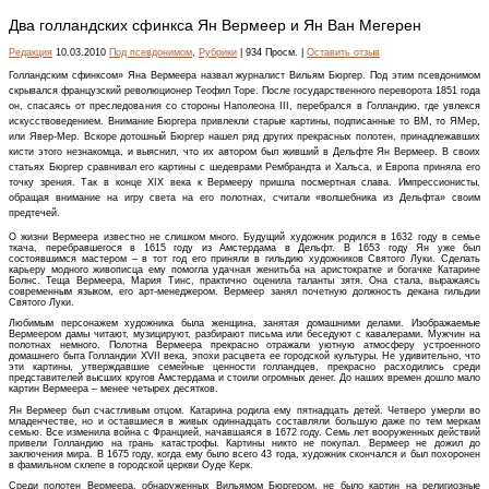
Два голландских сфинкса Ян Вермеер и Ян Ван Мегерен
Редакция
10.03.2010
Под псевдонимом
,
Рубрики
| 934 Просм. |
Оставить отзыв
Голландским сфинксом» Яна Вермеера назвал журналист Вильям Бюргер. Под этим псевдонимом
скрывался французский революционер Теофил Торе. После государственного переворота 1851 года
он, спасаясь от преследования со стороны Наполеона III, перебрался в Голландию, где увлекся
искусствоведением. Внимание Бюргера привлекли старые картины, подписанные то ВМ, то ЯМер,
или Явер-Мер. Вскоре дотошный Бюргер нашел ряд других прекрасных полотен, принадлежавших
кисти этого незнакомца, и выяснил, что их автором был живший в Дельфте Ян Вермеер. В своих
статьях Бюргер сравнивал его картины с шедеврами Рембрандта и Хальса, и Европа приняла его
точку зрения. Так в конце XIX века к Вермееру пришла посмертная слава. Импрессионисты,
обращая внимание на игру света на его полотнах, считали «волшебника из Дельфта» своим
предтечей.
О жизни Вермеера известно не слишком много. Будущий художник родился в 1632 году в семье
ткача, перебравшегося в 1615 году из Амстердама в Дельфт. В 1653 году Ян уже был
состоявшимся мастером – в тот год его приняли в гильдию художников Святого Луки. Сделать
карьеру модного живописца ему помогла удачная женитьба на аристократке и богачке Катарине
Болнс. Теща Вермеера, Мария Тинс, практично оценила таланты зятя. Она стала, выражаясь
современным языком, его арт-менеджером. Вермеер занял почетную должность декана гильдии
Святого Луки.
Любимым персонажем художника была женщина, занятая домашними делами. Изображаемые
Вермеером дамы читают, музицируют, разбирают письма или беседуют с кавалерами. Мужчин на
полотнах немного. Полотна Вермеера прекрасно отражали уютную атмосферу устроенного
домашнего быта Голландии XVII века, эпохи расцвета ее городской культуры. Не удивительно, что
эти картины, утверждавшие семейные ценности голландцев, прекрасно расходились среди
представителей высших кругов Амстердама и стоили огромных денег. До наших времен дошло мало
картин Вермеера – менее четырех десятков.
Ян Вермеер был счастливым отцом. Катарина родила ему пятнадцать детей. Четверо умерли во
младенчестве, но и оставшиеся в живых одиннадцать составляли большую даже по тем меркам
семью. Все изменила война с Францией, начавшаяся в 1672 году. Семь лет вооруженных действий
привели Голландию на грань катастрофы. Картины никто не покупал. Вермеер не дожил до
заключения мира. В 1675 году, когда ему было всего 43 года, художник скончался и был похоронен
в фамильном склепе в городской церкви Оуде Керк.
Среди полотен Вермеера, обнаруженных Вильямом Бюргером, не было картин на религиозные