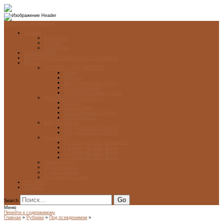
Перейти к содержимому
Главная
О журнале
Рубрики
Карта сайта
Архив журнала
ФОНД-АРХИВ ЛУЧШИХ РАБОТ УЧАЩИХСЯ
Проекты
ЭСТАМП — ЭТО ЗДÓРОВО!
Проект
Новости
Школы-участники проекта
Печатная графика
Художники-графики России
НОВГОРОДСКАЯ ПЕЧАТНЯ
ПРОЕКТ
Галерея работ
Школа печатной графики
Мастер-классы
Фонд Д. Гранина
ГОД ДАНИИЛА ГРАНИНА
ВЕК ДАНИИЛА ГРАНИНА
5 стипендий
5 Стипендий 2017. Финалисты
5 Стипендий 2016. Финал
5 Стипендий 2015. Финал
5 Стипендий 2014. Финал
Диалог Культур
Подари журнал!
С Днём Победы!
Год Памяти и Славы
ART WEB
Партнеры
Search
Меню
Перейти к содержимому
Главная
»
Рубрики
»
Под псевдонимом
»