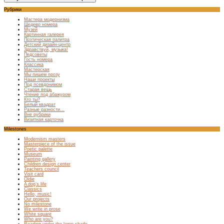
Рубрики
Мастера модернизма
Шедевр номера
Музей
Картинная галерея
Поэтическая палитра
Детский дизайн-центр
Здравствуй, музыка!
Педсоветы
Гость номера
Классика
Мастерская
Мы пишем прозу
Наши проекты
Под псевдонимом
Старая вещь
Чтение под абажуром
Кто ты?
Белый квадрат
Разные разности…
Вне рубрики
Визитная карточка
Milestones
Modernism masters
Masterpiece of the issue
Poetic palette
Museum
Painting gallery
Children design center
Teachers council
Visit card
Oldie
A dog’s life
Classics
Hello, music!
Our projects
No milestone
We write in prose
White square
Who are you?
Reading under the lamp shade