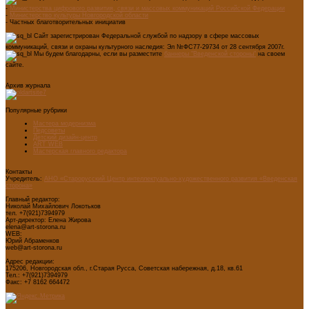
-
Министерства цифрового развития, связи и массовых коммуникаций Российской Федерации
-
Министерство культуры Новгородской области
- Частных благотворительных инициатив
Сайт зарегистрирован Федеральной службой по надзору в сфере массовых
коммуникаций, связи и охраны культурного наследия: Эл №ФС77-29734 от 28 сентября 2007г.
Мы будем благодарны, если вы разместите
баннеры "Введенской стороны"
на своем
сайте.
Архив журнала
Популярные рубрики
Мастера модернизма
Педсоветы
Детский дизайн-центр
ART WEB
Мастерская главного редактора
Контакты
Учредитель:
АНО «Старорусский Центр интеллектуально-художественного развития «Введенская
сторона»
Главный редактор:
Николай Михайлович Локотьков
тел. +7(921)7394979
Арт-директор: Елена Жирова
elena@art-storona.ru
WEB:
Юрий Абраменков
web@art-storona.ru
Адрес редакции:
175206, Новгородская обл., г.Старая Русса, Советская набережная, д.18, кв.61
Тел.: +7(921)7394979
Факс: +7 8162 664472