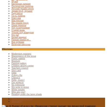
Музей
Картинная галерея
Поэтическая палитра
Детский дизайн-центр
Здравствуй, музыка!
Педсоветы
Гость номера
Классика
Мастерская
Мы пишем прозу
Наши проекты
Под псевдонимом
Старая вещь
Чтение под абажуром
Кто ты?
Белый квадрат
Разные разности…
Вне рубрики
Визитная карточка
Milestones
Modernism masters
Masterpiece of the issue
Poetic palette
Museum
Painting gallery
Children design center
Teachers council
Visit card
Oldie
A dog’s life
Classics
Hello, music!
Our projects
No milestone
We write in prose
White square
Who are you?
Reading under the lamp shade
Лента новостей RSS
Vkontakte
Журнал об искусстве «Введенская сторона» выходит при финансовой поддержке: