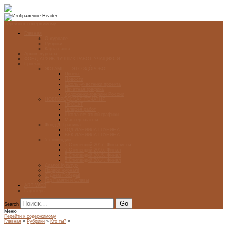
Перейти к содержимому
Главная
О журнале
Рубрики
Карта сайта
Архив журнала
ФОНД-АРХИВ ЛУЧШИХ РАБОТ УЧАЩИХСЯ
Проекты
ЭСТАМП — ЭТО ЗДÓРОВО!
Проект
Новости
Школы-участники проекта
Печатная графика
Художники-графики России
НОВГОРОДСКАЯ ПЕЧАТНЯ
ПРОЕКТ
Галерея работ
Школа печатной графики
Мастер-классы
Фонд Д. Гранина
ГОД ДАНИИЛА ГРАНИНА
ВЕК ДАНИИЛА ГРАНИНА
5 стипендий
5 Стипендий 2017. Финалисты
5 Стипендий 2016. Финал
5 Стипендий 2015. Финал
5 Стипендий 2014. Финал
Диалог Культур
Подари журнал!
С Днём Победы!
Год Памяти и Славы
ART WEB
Партнеры
Search
Меню
Перейти к содержимому
Главная
»
Рубрики
»
Кто ты?
»