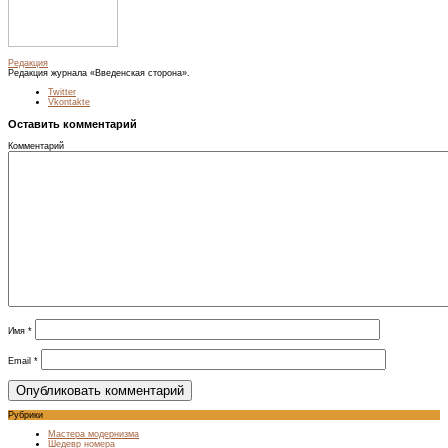
Редакция
Редакция журнала «Введенская сторона».
Twitter
Vkontakte
Оставить комментарий
Комментарий
Имя
*
Email
*
Рубрики
Мастера модернизма
Шедевр номера