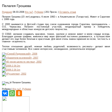
Пелагея Грошева
Редакция
08.03.2008
Кто ты?
,
Рубрики
| 201 Просм. |
Оставить отзыв
Пелагея Грошева (15 лет) родилась 6 июля 1992 г. в Альметьевске (Татар­стан). Живет в Саратове
с 1999 года.
С 2000 занимается в Детской студии при союзе художников города Саратова, преподаватель –
О.Е. Черкасова. Пелагея– постоянный участник, неоднократный призер и победитель
международных и областных конкурсов детского творчества.
О СЕБЕ: желание создавать красивое, тонкое, хрупкое и нежное живет в моем сердце всегда.
Благодаря урокам графики, живописи мир моих фантазий постоянно развивается, а путешествия
делают его еще более богатым и красочным. Для меня очень важна гармония во всем, честность и
главное– искренность.
Теплое отношение друзей, нежная любовь родителей, возможность рисовать– делают меня
счастливым человеком. Все самое интересное, неожиданное, увлекательное впереди!
Пелагея Грошева.
Рубрика |
Кто ты?
,
Рубрики