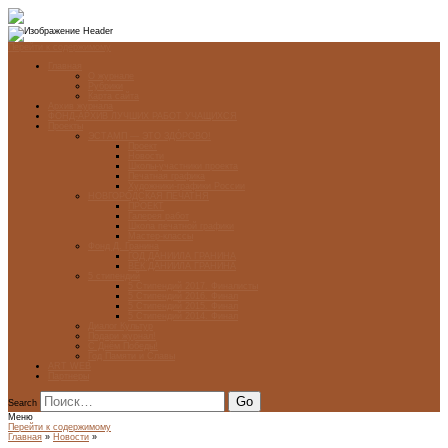
Перейти к содержимому
Главная
О журнале
Рубрики
Карта сайта
Архив журнала
ФОНД-АРХИВ ЛУЧШИХ РАБОТ УЧАЩИХСЯ
Проекты
ЭСТАМП — ЭТО ЗДÓРОВО!
Проект
Новости
Школы-участники проекта
Печатная графика
Художники-графики России
НОВГОРОДСКАЯ ПЕЧАТНЯ
ПРОЕКТ
Галерея работ
Школа печатной графики
Мастер-классы
Фонд Д. Гранина
ГОД ДАНИИЛА ГРАНИНА
ВЕК ДАНИИЛА ГРАНИНА
5 стипендий
5 Стипендий 2017. Финалисты
5 Стипендий 2016. Финал
5 Стипендий 2015. Финал
5 Стипендий 2014. Финал
Диалог Культур
Подари журнал!
С Днём Победы!
Год Памяти и Славы
ART WEB
Партнеры
Search
Меню
Перейти к содержимому
Главная
»
Новости
»