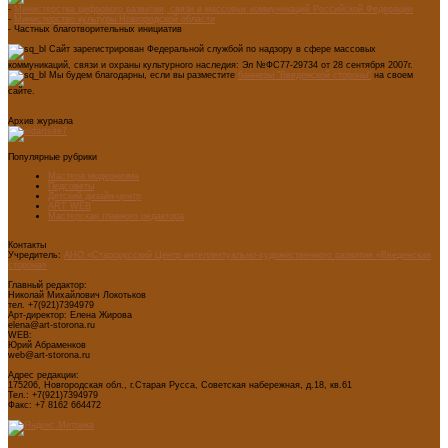
-
Министерства цифрового развития, связи и массовых коммуникаций Российской Федерации
-
Министерство культуры Новгородской области
- Частных благотворительных инициатив
Сайт зарегистрирован Федеральной службой по надзору в сфере массовых
коммуникаций, связи и охраны культурного наследия: Эл №ФС77-29734 от 28 сентября 2007г.
Мы будем благодарны, если вы разместите
баннеры "Введенской стороны"
на своем
сайте.
Архив журнала
Популярные рубрики
Мастера модернизма
Педсоветы
Детский дизайн-центр
ART WEB
Мастерская главного редактора
Контакты
Учредитель:
АНО «Старорусский Центр интеллектуально-художественного развития «Введенская
сторона»
Главный редактор:
Николай Михайлович Локотьков
тел. +7(921)7394979
Арт-директор: Елена Жирова
elena@art-storona.ru
WEB:
Юрий Абраменков
web@art-storona.ru
Адрес редакции:
175206, Новгородская обл., г.Старая Русса, Советская набережная, д.18, кв.61
Тел.: +7(921)7394979
Факс: +7 8162 664472