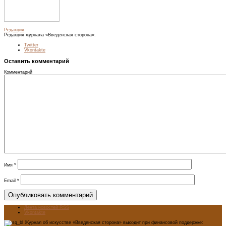
Редакция
Редакция журнала «Введенская сторона».
Twitter
Vkontakte
Оставить комментарий
Комментарий
Имя
*
Email
*
Лента новостей RSS
Vkontakte
Журнал об искусстве «Введенская сторона» выходит при финансовой поддержке: