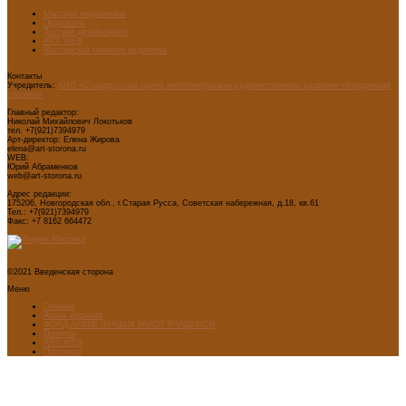
Мастера модернизма
Педсоветы
Детский дизайн-центр
ART WEB
Мастерская главного редактора
Контакты
Учредитель:
АНО «Старорусский Центр интеллектуально-художественного развития «Введенская
сторона»
Главный редактор:
Николай Михайлович Локотьков
тел. +7(921)7394979
Арт-директор: Елена Жирова
elena@art-storona.ru
WEB:
Юрий Абраменков
web@art-storona.ru
Адрес редакции:
175206, Новгородская обл., г.Старая Русса, Советская набережная, д.18, кв.61
Тел.: +7(921)7394979
Факс: +7 8162 664472
©2021 Введенская сторона
Меню
Главная
Архив журнала
ФОНД-АРХИВ ЛУЧШИХ РАБОТ УЧАЩИХСЯ
Проекты
ART WEB
Партнеры