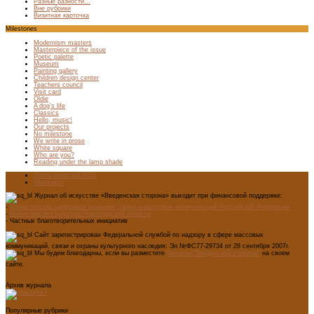
Разные разности…
Вне рубрики
Визитная карточка
Milestones
Modernism masters
Masterpiece of the issue
Poetic palette
Museum
Painting gallery
Children design center
Teachers council
Visit card
Oldie
A dog’s life
Classics
Hello, music!
Our projects
No milestone
We write in prose
White square
Who are you?
Reading under the lamp shade
Лента новостей RSS
Vkontakte
Журнал об искусстве «Введенская сторона» выходит при финансовой поддержке:
-
Министерства цифрового развития, связи и массовых коммуникаций Российской Федерации
-
Министерство культуры Новгородской области
- Частных благотворительных инициатив
Сайт зарегистрирован Федеральной службой по надзору в сфере массовых
коммуникаций, связи и охраны культурного наследия: Эл №ФС77-29734 от 28 сентября 2007г.
Мы будем благодарны, если вы разместите
баннеры "Введенской стороны"
на своем
сайте.
Архив журнала
Популярные рубрики