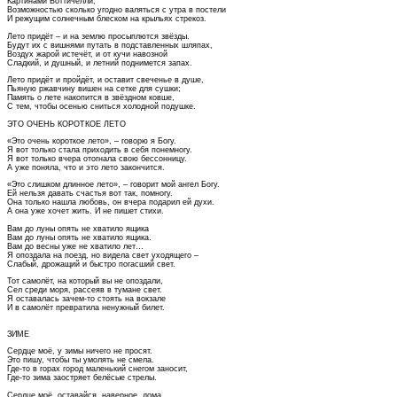
Картинами Боттичелли,
Возможностью сколько угодно валяться с утра в постели
И режущим солнечным блеском на крыльях стрекоз.
Лето придёт – и на землю просыплются звёзды.
Будут их с вишнями путать в подставленных шляпах,
Воздух жарой истечёт, и от кучи навозной
Сладкий, и душный, и летний поднимется запах.
Лето придёт и пройдёт, и оставит свеченье в душе,
Пьяную ржавчину вишен на сетке для сушки;
Память о лете накопится в звёздном ковше,
С тем, чтобы осенью сниться холодной подушке.
ЭТО ОЧЕНЬ КОРОТКОЕ ЛЕТО
«Это очень короткое лето», – говорю я Богу.
Я вот только стала приходить в себя понемногу.
Я вот только вчера отогнала свою бессонницу.
А уже поняла, что и это лето закончится.
«Это слишком длинное лето», – говорит мой ангел Богу.
Ей нельзя давать счастья вот так, помногу.
Она только нашла любовь, он вчера подарил ей духи.
А она уже хочет жить. И не пишет стихи.
Вам до луны опять не хватило ящика
Вам до луны опять не хватило ящика.
Вам до весны уже не хватило лет…
Я опоздала на поезд, но видела свет уходящего –
Слабый, дрожащий и быстро погасший свет.
Тот самолёт, на который вы не опоздали,
Сел среди моря, рассеяв в тумане свет.
Я оставалась зачем-то стоять на вокзале
И в самолёт превратила ненужный билет.
ЗИМЕ
Сердце моё, у зимы ничего не просят.
Это пишу, чтобы ты умолять не смела.
Где-то в горах город маленький снегом заносит,
Где-то зима заостряет белёсые стрелы.
Сердце моё, оставайся, наверное, дома