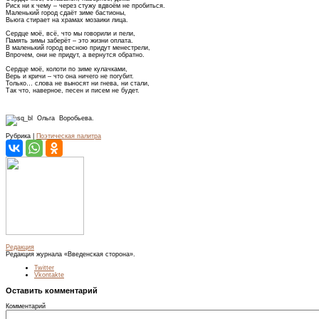
Риск ни к чему – через стужу вдвоём не пробиться.
Маленький город сдаёт зиме бастионы,
Вьюга стирает на храмах мозаики лица.
Сердце моё, всё, что мы говорили и пели,
Память зимы заберёт – это жизни оплата.
В маленький город весною придут менестрели,
Впрочем, они не придут, а вернутся обратно.
Сердце моё, колоти по зиме кулачками,
Верь и кричи – что она ничего не погубит.
Только… слова не выносят ни гнева, ни стали,
Так что, наверное, песен и писем не будет.
Ольга Воробьева.
Рубрика |
Поэтическая палитра
Редакция
Редакция журнала «Введенская сторона».
Twitter
Vkontakte
Оставить комментарий
Комментарий