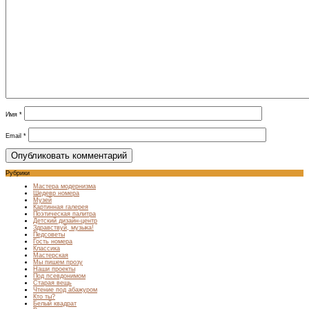
Имя
*
Email
*
Рубрики
Мастера модернизма
Шедевр номера
Музей
Картинная галерея
Поэтическая палитра
Детский дизайн-центр
Здравствуй, музыка!
Педсоветы
Гость номера
Классика
Мастерская
Мы пишем прозу
Наши проекты
Под псевдонимом
Старая вещь
Чтение под абажуром
Кто ты?
Белый квадрат