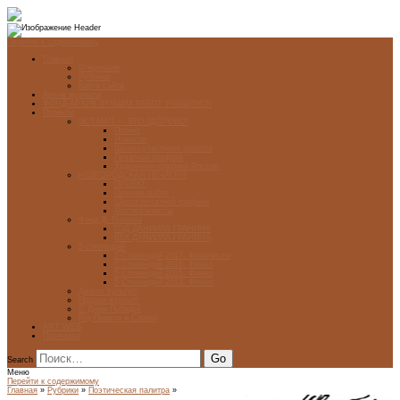
Перейти к содержимому
Главная
О журнале
Рубрики
Карта сайта
Архив журнала
ФОНД-АРХИВ ЛУЧШИХ РАБОТ УЧАЩИХСЯ
Проекты
ЭСТАМП — ЭТО ЗДÓРОВО!
Проект
Новости
Школы-участники проекта
Печатная графика
Художники-графики России
НОВГОРОДСКАЯ ПЕЧАТНЯ
ПРОЕКТ
Галерея работ
Школа печатной графики
Мастер-классы
Фонд Д. Гранина
ГОД ДАНИИЛА ГРАНИНА
ВЕК ДАНИИЛА ГРАНИНА
5 стипендий
5 Стипендий 2017. Финалисты
5 Стипендий 2016. Финал
5 Стипендий 2015. Финал
5 Стипендий 2014. Финал
Диалог Культур
Подари журнал!
С Днём Победы!
Год Памяти и Славы
ART WEB
Партнеры
Search
Меню
Перейти к содержимому
Главная
»
Рубрики
»
Поэтическая палитра
»