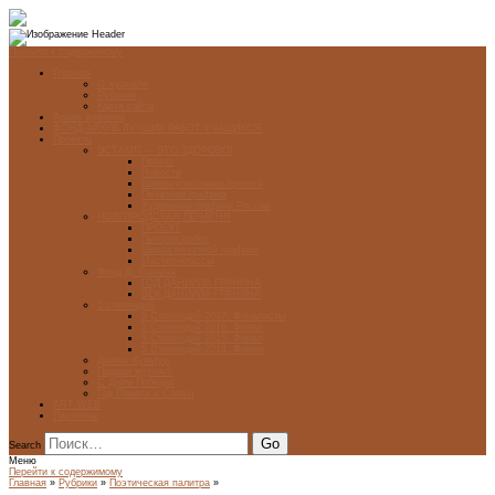
Перейти к содержимому
Главная
О журнале
Рубрики
Карта сайта
Архив журнала
ФОНД-АРХИВ ЛУЧШИХ РАБОТ УЧАЩИХСЯ
Проекты
ЭСТАМП — ЭТО ЗДÓРОВО!
Проект
Новости
Школы-участники проекта
Печатная графика
Художники-графики России
НОВГОРОДСКАЯ ПЕЧАТНЯ
ПРОЕКТ
Галерея работ
Школа печатной графики
Мастер-классы
Фонд Д. Гранина
ГОД ДАНИИЛА ГРАНИНА
ВЕК ДАНИИЛА ГРАНИНА
5 стипендий
5 Стипендий 2017. Финалисты
5 Стипендий 2016. Финал
5 Стипендий 2015. Финал
5 Стипендий 2014. Финал
Диалог Культур
Подари журнал!
С Днём Победы!
Год Памяти и Славы
ART WEB
Партнеры
Search
Меню
Перейти к содержимому
Главная
»
Рубрики
»
Поэтическая палитра
»