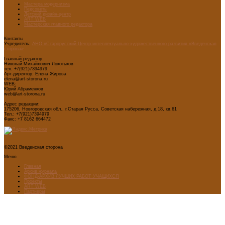
Мастера модернизма
Педсоветы
Детский дизайн-центр
ART WEB
Мастерская главного редактора
Контакты
Учредитель:
АНО «Старорусский Центр интеллектуально-художественного развития «Введенская
сторона»
Главный редактор:
Николай Михайлович Локотьков
тел. +7(921)7394979
Арт-директор: Елена Жирова
elena@art-storona.ru
WEB:
Юрий Абраменков
web@art-storona.ru
Адрес редакции:
175206, Новгородская обл., г.Старая Русса, Советская набережная, д.18, кв.61
Тел.: +7(921)7394979
Факс: +7 8162 664472
©2021 Введенская сторона
Меню
Главная
Архив журнала
ФОНД-АРХИВ ЛУЧШИХ РАБОТ УЧАЩИХСЯ
Проекты
ART WEB
Партнеры