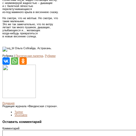
солнечные носы, жадно глотающие весну,
с неимоверной жадностью – дышащие
и с балетной лёгкостью
перелетучкивающиеся
из-под маминого крыла в весеннюю сказку.
Не смотри, что не жёлтые. Не смотри, что
такие маленькие.
Это же так замечательно, что по ветру
летает так много пушинок, дышащих,
улыбающихся и… желающих
когда-нибудь превратиться
в новые весенние солнца.
Ольга Собгайда, Астрахань.
Рубрика |
Поэтическая палитра
,
Рубрики
Редакция
Редакция журнала «Введенская сторона».
Twitter
Vkontakte
Оставить комментарий
Комментарий