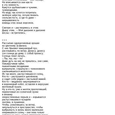
Не вписываются они как-то
в эту нежность.
Кажутся грубоватыми и чужими,
чужеродными.
Но ведь так хочется потрепать
зелёную шёрстку, почувствовать
скользистость, а где-то даже –
шершавковость
кожицы этих юных ворсинок.
Смотрю и – растворяюсь в этом.
Дышу этим.. – Моё дыхание и дыхание
весны – встретились.
* * *
Рассыпаю одуванчиковые крошки
по цветному асфальту.
С них брызжет макушковый пух,
расплываясь по ветру. Донесу, донесу
эти солнца до дому, с собой пронесу.
Солнца тянет летать.
– Пш, пш, пш – пх!
Даже дуть на них не пришлось, они сами,
повыкручивав гайки,
пшеничными гвоздиками
выпрыгнули, спрыгнули с тонконожкого
озеленившегося молоточка.
Их так много, распустившихся солнц.
Кто-то – распушился цыплёнком
и сидит себе рядом с листьевой мамой.
Кто-то – медленно закупоривается
в воронковый хобот, оставляя в верхушке
желтковый пушок.
Ну а кто-то, уже и желток проглотивший,
перекочевал из солнечной лунки
в вязанку
хворостинковых перьев и – взрывается
распустившимся пузырём
зонтика, в пушинках.
Чтобы, ухватившись за ветер,
запульнуться в пространство, чтобы
выбрызнуть в жизнь много маленьких
оперившихся солнц – они пока только