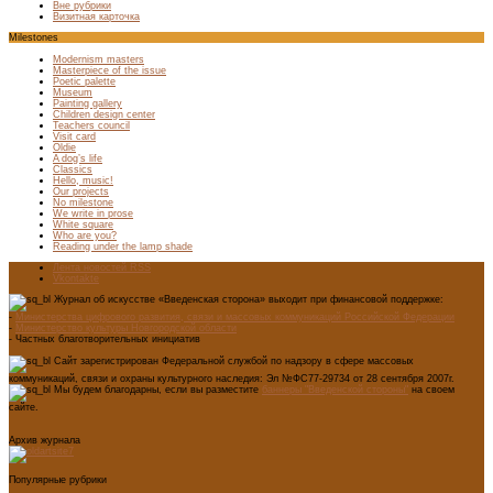
Вне рубрики
Визитная карточка
Milestones
Modernism masters
Masterpiece of the issue
Poetic palette
Museum
Painting gallery
Children design center
Teachers council
Visit card
Oldie
A dog’s life
Classics
Hello, music!
Our projects
No milestone
We write in prose
White square
Who are you?
Reading under the lamp shade
Лента новостей RSS
Vkontakte
Журнал об искусстве «Введенская сторона» выходит при финансовой поддержке:
-
Министерства цифрового развития, связи и массовых коммуникаций Российской Федерации
-
Министерство культуры Новгородской области
- Частных благотворительных инициатив
Сайт зарегистрирован Федеральной службой по надзору в сфере массовых
коммуникаций, связи и охраны культурного наследия: Эл №ФС77-29734 от 28 сентября 2007г.
Мы будем благодарны, если вы разместите
баннеры "Введенской стороны"
на своем
сайте.
Архив журнала
Популярные рубрики