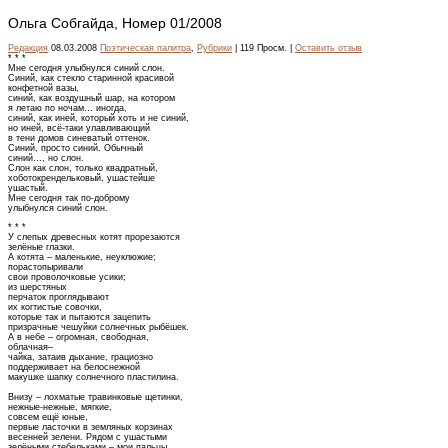
Ольга Собгайда, Номер 01/2008
Редакция
08.03.2008
Поэтическая палитра
,
Рубрики
| 119 Просм. |
Оставить отзыв
* * *
Мне сегодня улыбнулся синий слон.
Синий, как стекло старинной красивой
конфетной вазы,
синий, как воздушный шар, на котором
я летаю по ночам… иногда,
синий, как иней, который хоть и не синий,
но иней, всё-таки улавливающий
в тени домов синеватый оттенок.
Синий, просто синий. Обычный
синий…, но слон.
Слон как слон, только квадратный,
хоботокрендельковый, ушастейше
ушастый.
Мне сегодня так по-доброму
улыбнулся синий слон.
* * *
У слепых древесных котят прорезаются
зелёные глазки.
А котята – маленькие, неуклюжие;
порастопыривали
свои проволочковые усики;
из шерстяных
перчаток проглядывают
их когтистые совочки,
которые так и пытаются зацепить
призрачные чешуйки солнечных рыбёшек.
А в небе – огромная, свободная,
облачная–
чайка, затаив дыхание, грациозно
поддерживает на белоснежной
макушке шапку солнечного пластилина.
Внизу – лохматые травинковые щетинки,
нежные-нежные, мягкие,
совсем ещё юные,
первые ласточки в земляных корзинах
весенней зелени. Рядом с ушастыми
зелёными стебельками – мои пальцы.