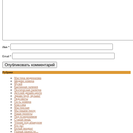
Имя
*
Email
*
Рубрики
Мастера модернизма
Шедевр номера
Музей
Картинная галерея
Поэтическая палитра
Детский дизайн-центр
Здравствуй, музыка!
Педсоветы
Гость номера
Классика
Мастерская
Мы пишем прозу
Наши проекты
Под псевдонимом
Старая вещь
Чтение под абажуром
Кто ты?
Белый квадрат
Разные разности…