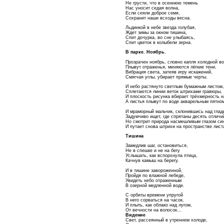
Не грусти, что в осеннюю темень
Нас уносит седая волна,
Если сеяли доброе семя,
Сохранит наши всходы весна.
Льдинкой в небе звезда голубая,
Ждет зимы за окном тишина,
Спит дочурка, во сне улыбаясь,
Спит цветок в колыбели зерна.
В парке. Ноябрь.
Прозрачен ноябрь, словно капля холодной во
Плывут отраженья, меняются лёгкие тени,
Вибрация света, затеяв игру искажений,
Смягчая углы, убирает прямые черты.
И небо растянуто светлым бумажным листом,
Сплетаются линии веток штрихами гравюры,
И плоскость рисунка вбирает трёхмерность н
А листья плывут по воде акварельным пятном
И мраморный мальчик, склонившись над глад
Задумчиво ищет, где спрятаны десять отличи
Но смотрит природа насмешливым глазом си
И путает снова штрихи на пространстве лист
Тишина
Замедлив шаг, остановиться,
Не в спешке и не на бегу
Услышать, как вспорхнула птица,
Качнув камыш на берегу.
И в тишине завороженной,
Пройдя по влажной лебеде,
Увидеть небо отраженным
В озерной медленной воде.
С орбиты времени упругой
В него сорваться на часок,
И плыть, как облако над лугом,
От вечности на волосок…
Видение
Свет, рассеянный в утреннем холоде,