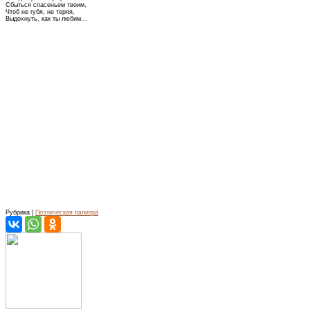
Сбыться спасеньем твоим,
Чтоб не губя, не теряя,
Выдохнуть, как ты любим...
Рубрика |
Поэтическая палитра