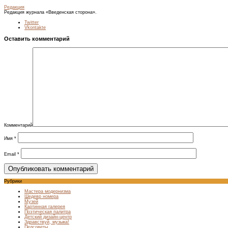
Редакция
Редакция журнала «Введенская сторона».
Twitter
Vkontakte
Оставить комментарий
Комментарий
Имя
*
Email
*
Рубрики
Мастера модернизма
Шедевр номера
Музей
Картинная галерея
Поэтическая палитра
Детский дизайн-центр
Здравствуй, музыка!
Педсоветы