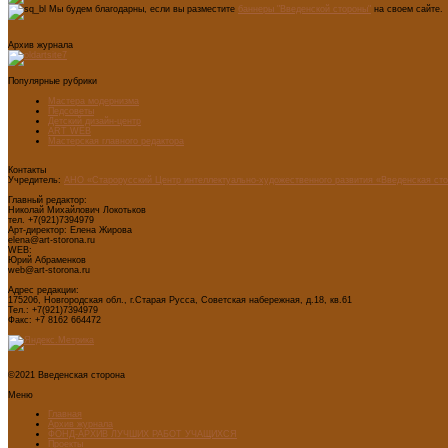
Мы будем благодарны, если вы разместите
баннеры "Введенской стороны"
на своем сайте.
Архив журнала
Популярные рубрики
Мастера модернизма
Педсоветы
Детский дизайн-центр
ART WEB
Мастерская главного редактора
Контакты
Учредитель:
АНО «Старорусский Центр интеллектуально-художественного развития «Введенская ст
Главный редактор:
Николай Михайлович Локотьков
тел. +7(921)7394979
Арт-директор: Елена Жирова
elena@art-storona.ru
WEB:
Юрий Абраменков
web@art-storona.ru
Адрес редакции:
175206, Новгородская обл., г.Старая Русса, Советская набережная, д.18, кв.61
Тел.: +7(921)7394979
Факс: +7 8162 664472
©2021 Введенская сторона
Меню
Главная
Архив журнала
ФОНД-АРХИВ ЛУЧШИХ РАБОТ УЧАЩИХСЯ
Проекты