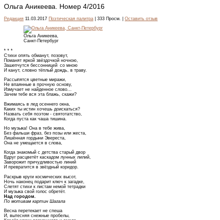
Ольга Аникеева. Номер 4/2016
Редакция
11.03.2017
Поэтическая палитра
| 333 Просм. |
Оставить отзыв
Ольга Аникеева,
Санкт-Петербург
* * *
Стихи опять обманут, позовут,
Поманят яркой звёздочкой ночною,
Зашепчутся бессонницей со мною
И канут, словно тёплый дождь, в траву.
Рассыпятся цветные миражи,
Не впаянные в прочную основу,
Измучает не найденное слово...
Зачем тебе вся эта блажь, скажи?
Вжимаясь в лед осеннего окна,
Каких ты истин хочешь доискаться?
Назвать себя поэтом - святотатство,
Когда пуста как чаша тишина.
Но музыка! Она в тебе жива,
Без фальши фраз, без позы или жеста,
Лишённая гордыни Эвереста,
Она не умещается в слова,
Когда знакомый с детства старый двор
Вдруг расцветёт каскадом лунных лилий,
Заворожит причудливостью линий
И превратится в звёздный коридор.
Раскрыв круги космических высот,
Ночь наконец подарит ключ к загадке,
Слетят стихи к листам немой тетрадки
И музыка свой голос обретёт.
Над городом.
По мотивам картин Шагала
Весна перетекает не спеша
И, вытесняя снежные пробелы,