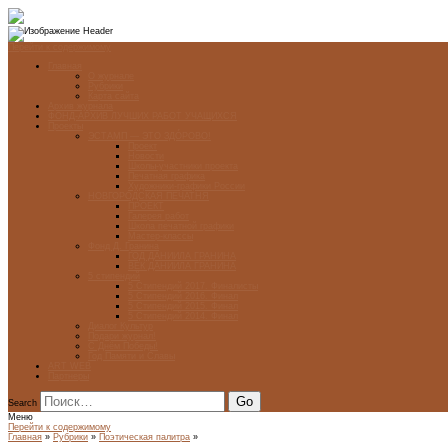
Перейти к содержимому
Главная
О журнале
Рубрики
Карта сайта
Архив журнала
ФОНД-АРХИВ ЛУЧШИХ РАБОТ УЧАЩИХСЯ
Проекты
ЭСТАМП — ЭТО ЗДÓРОВО!
Проект
Новости
Школы-участники проекта
Печатная графика
Художники-графики России
НОВГОРОДСКАЯ ПЕЧАТНЯ
ПРОЕКТ
Галерея работ
Школа печатной графики
Мастер-классы
Фонд Д. Гранина
ГОД ДАНИИЛА ГРАНИНА
ВЕК ДАНИИЛА ГРАНИНА
5 стипендий
5 Стипендий 2017. Финалисты
5 Стипендий 2016. Финал
5 Стипендий 2015. Финал
5 Стипендий 2014. Финал
Диалог Культур
Подари журнал!
С Днём Победы!
Год Памяти и Славы
ART WEB
Партнеры
Search
Меню
Перейти к содержимому
Главная
»
Рубрики
»
Поэтическая палитра
»