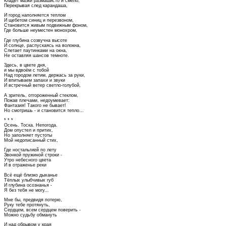
Кладёт мазки размашисто и смело,
Перекрывая след карандаша,
И город наполняется теплом
И щебетом синиц и перезвоном,
Становится живым подвижным фоном,
Где больше неуместен монохром,
Где глубина созвучна высоте
И солнце, распускаясь на волокна,
Слетает паутинками на окна,
Не оставляя шансов темноте.
Здесь, в цвете дня,
и мы вдвоём с тобой
Над городом летим, держась за руки,
И впитываем запахи и звуки
И встречный ветер светло-голубой,
А зритель, отгороженный стеклом,
Пожав плечами, недоумевает:
Фантазия! Такого не бывает!
Но смотришь - и становится тепло...
* * *
Осень. Тоска. Непогода.
Дом опустел и притих,
Но заполняет пустоты
Мой недописанный стих,
Где ностальгией по лету
Звонкой пружиной строки -
Утро небесного цвета
И в отраженье реки
Всё ещё близко дыханье
Тёплых улыбчивых губ
И глубина осознанья -
Я без тебя не могу...
Мне бы, предвидя потерю,
Руку тебе протянуть,
Сердцем, всем сердцем поверить -
Можно судьбу обмануть
И над обрывом у края