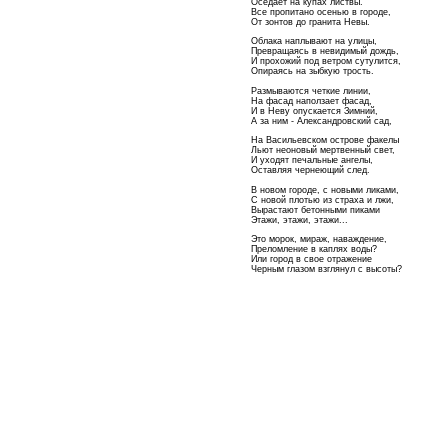
Оседает на купах листвы.
Все пропитано осенью в городе,
От зонтов до гранита Невы.
Облака наплывают на улицы,
Превращаясь в невидимый дождь,
И прохожий под ветром сутулится,
Опираясь на зыбкую трость.
Размываются четкие линии,
На фасад наползает фасад,
И в Неву опускается Зимний,
А за ним - Александровский сад,
На Васильевском острове факелы
Льют неоновый мертвенный свет,
И уходят печальные ангелы,
Оставляя чернеющий след.
В новом городе, с новыми ликами,
С новой плотью из страха и лжи,
Вырастают бетонными пиками
Этажи, этажи, этажи...
Это морок, мираж, наваждение,
Преломление в каплях воды?
Или город в свое отражение
Черным глазом взглянул с высоты?