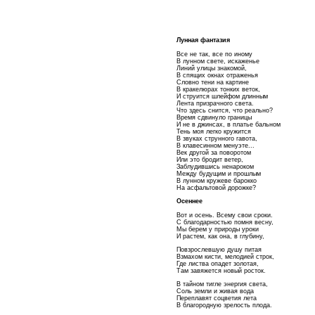
Лунная фантазия
Все не так, все по иному
В лунном свете, искаженье
Линий улицы знакомой,
В спящих окнах отраженья
Словно тени на картине
В кракелюрах тонких веток,
И струится шлейфом длинным
Лента призрачного света.
Что здесь снится, что реально?
Время сдвинуло границы
И не в джинсах, в платье бальном
Тень моя легко кружится
В звуках струнного гавота,
В клавесинном менуэте...
Век другой за поворотом
Или это бродит ветер,
Заблудившись ненароком
Между будущим и прошлым
В лунном кружеве барокко
На асфальтовой дорожке?
Осеннее
Вот и осень. Всему свои сроки.
С благодарностью помня весну,
Мы берем у природы уроки
И растем, как она, в глубину,
Повзрослевшую душу питая
Взмахом кисти, мелодией строк,
Где листва опадет золотая,
Там завяжется новый росток.
В тайном тигле энергия света,
Соль земли и живая вода
Переплавят соцветия лета
В благородную зрелость плода.