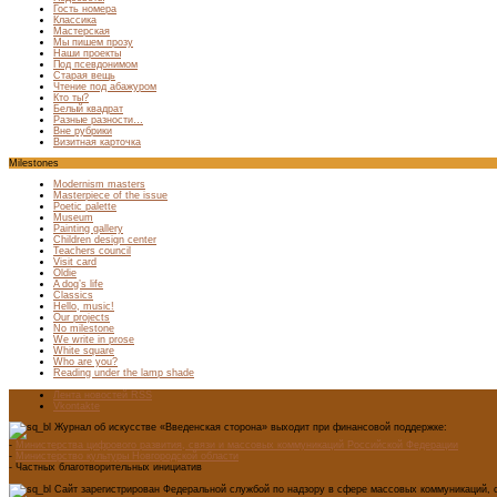
Гость номера
Классика
Мастерская
Мы пишем прозу
Наши проекты
Под псевдонимом
Старая вещь
Чтение под абажуром
Кто ты?
Белый квадрат
Разные разности…
Вне рубрики
Визитная карточка
Milestones
Modernism masters
Masterpiece of the issue
Poetic palette
Museum
Painting gallery
Children design center
Teachers council
Visit card
Oldie
A dog’s life
Classics
Hello, music!
Our projects
No milestone
We write in prose
White square
Who are you?
Reading under the lamp shade
Лента новостей RSS
Vkontakte
Журнал об искусстве «Введенская сторона» выходит при финансовой поддержке:
-
Министерства цифрового развития, связи и массовых коммуникаций Российской Федерации
-
Министерство культуры Новгородской области
- Частных благотворительных инициатив
Сайт зарегистрирован Федеральной службой по надзору в сфере массовых коммуникаций, с