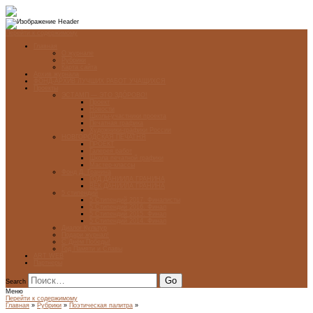
Перейти к содержимому
Главная
О журнале
Рубрики
Карта сайта
Архив журнала
ФОНД-АРХИВ ЛУЧШИХ РАБОТ УЧАЩИХСЯ
Проекты
ЭСТАМП — ЭТО ЗДÓРОВО!
Проект
Новости
Школы-участники проекта
Печатная графика
Художники-графики России
НОВГОРОДСКАЯ ПЕЧАТНЯ
ПРОЕКТ
Галерея работ
Школа печатной графики
Мастер-классы
Фонд Д. Гранина
ГОД ДАНИИЛА ГРАНИНА
ВЕК ДАНИИЛА ГРАНИНА
5 стипендий
5 Стипендий 2017. Финалисты
5 Стипендий 2016. Финал
5 Стипендий 2015. Финал
5 Стипендий 2014. Финал
Диалог Культур
Подари журнал!
С Днём Победы!
Год Памяти и Славы
ART WEB
Партнеры
Search
Меню
Перейти к содержимому
Главная
»
Рубрики
»
Поэтическая палитра
»