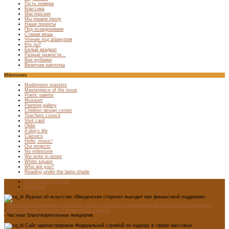
Гость номера
Классика
Мастерская
Мы пишем прозу
Наши проекты
Под псевдонимом
Старая вещь
Чтение под абажуром
Кто ты?
Белый квадрат
Разные разности…
Вне рубрики
Визитная карточка
Milestones
Modernism masters
Masterpiece of the issue
Poetic palette
Museum
Painting gallery
Children design center
Teachers council
Visit card
Oldie
A dog’s life
Classics
Hello, music!
Our projects
No milestone
We write in prose
White square
Who are you?
Reading under the lamp shade
Лента новостей RSS
Vkontakte
Журнал об искусстве «Введенская сторона» выходит при финансовой поддержке:
-
Министерства цифрового развития, связи и массовых коммуникаций Российской Федерации
-
Министерство культуры Новгородской области
- Частных благотворительных инициатив
Сайт зарегистрирован Федеральной службой по надзору в сфере массовых