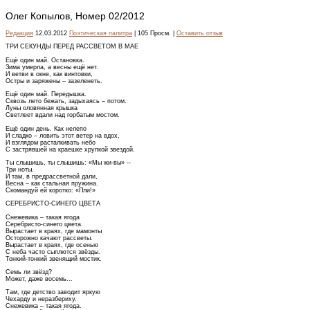
Олег Копылов, Номер 02/2012
Редакция
12.03.2012
Поэтическая палитра
| 105 Просм. |
Оставить отзыв
ТРИ СЕКУНДЫ ПЕРЕД РАССВЕТОМ В МАЕ
Ещё один май. Остановка.
Зима умерла, а весны ещё нет.
И ветви в окне, как винтовки,
Остры и заряжены – зазеленеть.
Ещё один май. Передышка.
Сквозь лето бежать, задыхаясь – потом.
Луны оловянная крышка
Светлеет вдали над горбатым мостом.
Ещё один день. Как нелепо
И сладко – ловить этот ветер на вдох,
И взглядом расталкивать небо
С застрявшей на краешке хрупкой звездой.
Ты слышишь, ты слышишь: «Мы жи-вы» --
Три ноты.
И там, в предрассветной дали,
Весна – как стальная пружина.
Скомандуй ей коротко: «Пли!»
СЕРЕБРИСТО-СИНЕГО ЦВЕТА
Снежевика – такая ягода
Серебристо-синего цвета.
Вырастает в краях, где мамонты
Осторожно качают рассветы.
Вырастает в краях, где осенью
С неба часто сыплются звёзды.
Тонкий-тонкий звенящий мостик.
Семь ли звёзд?
Может, даже восемь...
Там, где детство заводит яркую
Чехарду и неразбериху.
Снежевика – такая ягода.