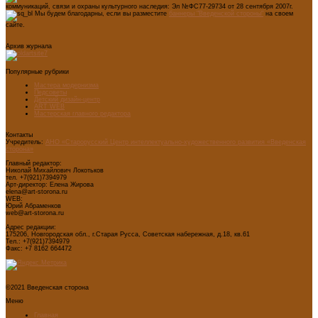
коммуникаций, связи и охраны культурного наследия: Эл №ФС77-29734 от 28 сентября 2007г.
Мы будем благодарны, если вы разместите
баннеры "Введенской стороны"
на своем
сайте.
Архив журнала
Популярные рубрики
Мастера модернизма
Педсоветы
Детский дизайн-центр
ART WEB
Мастерская главного редактора
Контакты
Учредитель:
АНО «Старорусский Центр интеллектуально-художественного развития «Введенская
сторона»
Главный редактор:
Николай Михайлович Локотьков
тел. +7(921)7394979
Арт-директор: Елена Жирова
elena@art-storona.ru
WEB:
Юрий Абраменков
web@art-storona.ru
Адрес редакции:
175206, Новгородская обл., г.Старая Русса, Советская набережная, д.18, кв.61
Тел.: +7(921)7394979
Факс: +7 8162 664472
©2021 Введенская сторона
Меню
Главная