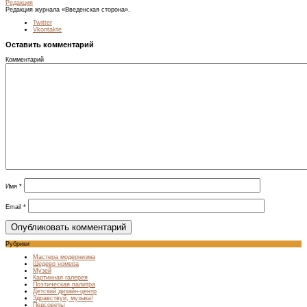
Редакция
Редакция журнала «Введенская сторона».
Twitter
Vkontakte
Оставить комментарий
Комментарий
Имя
*
Email
*
Рубрики
Мастера модернизма
Шедевр номера
Музей
Картинная галерея
Поэтическая палитра
Детский дизайн-центр
Здравствуй, музыка!
Педсоветы