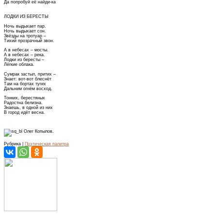
Да попробуй её найди-ка
ЛОДКИ ИЗ БЕРЕСТЫ
Ночь выдыхает пар.
Ночь выдыхает сон.
Звёзды на тротуар –
Тихий прозрачный звон.
А в небесах – мосты.
А в небесах – река.
Лодки из бересты –
Лёгкие облака.
Сумрак застыл, притих –
Знает: вот-вот блеснёт
Там на бортах тугих
Дальним огнём восход.
Тонких, берестяных
Радостна белизна.
Знаешь, в одной из них
В город идёт весна.
Олег Копылов.
Рубрика |
Поэтическая палитра