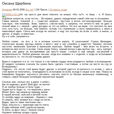
Оксана Щербина
Редакция
06.03.2006
Кто ты?
| 216 Просм. |
Оставить отзыв
Не так просто для меня ответить на вопрос «Кто ты?», то бишь – я. Я боюсь
подобных вопросов, если честно... Во-первых, давать определения самой себе как то нескромно.
Самое верное, пожалуй: я – существо нервное, грустное и вечно ностальгирующее. Больше
чувствую, чем понимаю. Знаю, кажется, совсем мало, и уверена, что ничего-то мне не дано в
полной мере и с лихвой – даже досадно за это на небеса. Но все же верю, что светлого во мне
хоть чуть-чуть, но больше, чем темного, потому что стремление к свету превратилось у меня в
навязчивую идею. Света мне всегда не хватает, и ищу его поэтому во всем: в небе, в книгах, в
цветах, в людях, в животных...
Ну и в себе, разумеется.
Люблю сказки не все, а те в которые хочется верить. И сказочников! Страну Ирландию,
этническую музыку, месяцы апрель и август, мне в них спокойно и радостно. Чернику, песенки
ласточек, маленькие букетики в маленьких вазочках. Люблю людей – мне везет на встречи, и
интересно мне почти со всеми. Свою кошку Алису, черный контур и два желтых ока – весь портрет,
которую уже давно не воспринимаю как просто кошку: столько в ней эмоций, настроений и
выразительности. Люблю длинные письма; когда все взаимно и с отдачей; и когда не испытывают
на прочность то, что по-настоящему дорого.
Верю в создателя и в то, что только в счастливом сердце легко рождается любовь и всепрощение.
(И каждого человека сначала бы нужно было сделать счастливым, а потом уж вести на суд ко
Всевышнему.)
Надеюсь, что после этой жизни будет другая, в которой удастся встретиться со всеми, с кем в
этой жизни не получилось. Благодарность испытываю ко всем, всегда и свыше всех мер. Планы на
ближайшее будущее: научиться рисовать; научить плести из бисера маленькую племянницу; и
собрать самую большую коллекцию игрушечных мышей.
Сколько зим, сколько лет, и дорог, и небес!..
Как не виделись долго! Мой друг, не молчи!
Я не требую больше от Бога чудес –
Чудом пусть будет то, что вернулись грачи.
Может быть, мы напрасно природу виним
В нашей вечной, неясной и вечной тоске:
То октябрь вдруг не вовремя – боремся с ним,
То апрель, мол, размыл все следы на песке...
Видно, просто такие «весёлые» мы –
Лишь опасность с тревогами нам по плечу.
И едва избежав злой судьбы-кутерьмы,
Я опять за фунт лиха с лихвою плачу!
Неумело тревожу гитары струну,