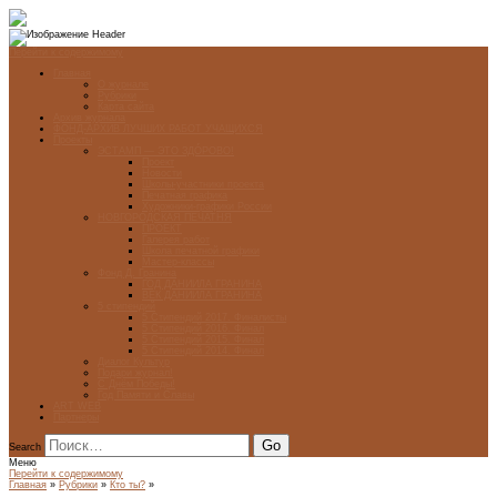
Перейти к содержимому
Главная
О журнале
Рубрики
Карта сайта
Архив журнала
ФОНД-АРХИВ ЛУЧШИХ РАБОТ УЧАЩИХСЯ
Проекты
ЭСТАМП — ЭТО ЗДÓРОВО!
Проект
Новости
Школы-участники проекта
Печатная графика
Художники-графики России
НОВГОРОДСКАЯ ПЕЧАТНЯ
ПРОЕКТ
Галерея работ
Школа печатной графики
Мастер-классы
Фонд Д. Гранина
ГОД ДАНИИЛА ГРАНИНА
ВЕК ДАНИИЛА ГРАНИНА
5 стипендий
5 Стипендий 2017. Финалисты
5 Стипендий 2016. Финал
5 Стипендий 2015. Финал
5 Стипендий 2014. Финал
Диалог Культур
Подари журнал!
С Днём Победы!
Год Памяти и Славы
ART WEB
Партнеры
Search
Меню
Перейти к содержимому
Главная
»
Рубрики
»
Кто ты?
»