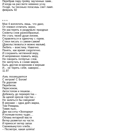
Перебрав пару-тройку заученных гамм..
И когда на рассвете невинно усну,
Уходя, ты тихонько погасишь свет ламп.
февраль 92
* * *
Мне б воплотить лишь, что дано,
От плевел отличить зерно,
Не растерять в раздумьях праздных
Сюжеты снов разнообразных.
Не стать твоей души изгоем,
Справляться в одиночку с горем,
Стихи писать о самом-самом!
(Довольствоваться можно малым).
Любить – воистину. Навечно.
Понять, как время скоротечно.
И сохранить нетленной веру,
И непременно помнить меру,
Не говорить потёртых слов,
Не заплутать в сонме миров,
Быть другом искренним и верным
И... не терять себя, наверно...
11.97
Аэль посвящается
С ветром! С Богом!
По дорогам
Перебегом,
Перескоком,
Автостопом и пешком...
Добежать до перекрёстка –
За щекой орехов горстка –
Не залиться бы смешком!
В рюкзаке – одна дойч.марка,
Том Ремарка,
Томик пьес,
Две кассеты «Зоопарка»
И полным-полно чудес...
Облака янтарной масти
Ветер разметал на части.
И приносит ветер запах
Свежевынутого хлеба...
– Посмотри, какая шляпа!