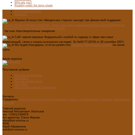
Who are you?
Reading under the lamp shade
Лента новостей RSS
Vkontakte
Журнал об искусстве «Введенская сторона» выходит при финансовой поддержке:
-
Министерства цифрового развития, связи и массовых коммуникаций Российской Федерации
-
Министерство культуры Новгородской области
- Частных благотворительных инициатив
Сайт зарегистрирован Федеральной службой по надзору в сфере массовых
коммуникаций, связи и охраны культурного наследия: Эл №ФС77-29734 от 28 сентября 2007г.
Мы будем благодарны, если вы разместите
баннеры "Введенской стороны"
на своем
сайте.
Архив журнала
Популярные рубрики
Мастера модернизма
Педсоветы
Детский дизайн-центр
ART WEB
Мастерская главного редактора
Контакты
Учредитель:
АНО «Старорусский Центр интеллектуально-художественного развития «Введенская
сторона»
Главный редактор:
Николай Михайлович Локотьков
тел. +7(921)7394979
Арт-директор: Елена Жирова
elena@art-storona.ru
WEB:
Юрий Абраменков
web@art-storona.ru