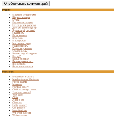
Рубрики
Мастера модернизма
Шедевр номера
Музей
Картинная галерея
Поэтическая палитра
Детский дизайн-центр
Здравствуй, музыка!
Педсоветы
Гость номера
Классика
Мастерская
Мы пишем прозу
Наши проекты
Под псевдонимом
Старая вещь
Чтение под абажуром
Кто ты?
Белый квадрат
Разные разности…
Вне рубрики
Визитная карточка
Milestones
Modernism masters
Masterpiece of the issue
Poetic palette
Museum
Painting gallery
Children design center
Teachers council
Visit card
Oldie
A dog’s life
Classics
Hello, music!
Our projects
No milestone
We write in prose
White square