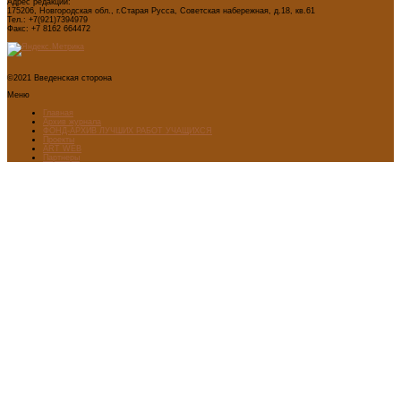
Адрес редакции:
175206, Новгородская обл., г.Старая Русса, Советская набережная, д.18, кв.61
Тел.: +7(921)7394979
Факс: +7 8162 664472
©2021 Введенская сторона
Меню
Главная
Архив журнала
ФОНД-АРХИВ ЛУЧШИХ РАБОТ УЧАЩИХСЯ
Проекты
ART WEB
Партнеры