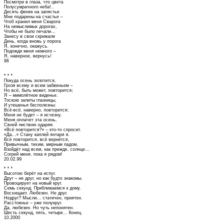
Посмотри в глаза, что цвета
Полусумрачного неба!..
Десять фенек на запястье
Мне подарены на счастье –
Чтоб хранил меня Сварога
На немыслимых дорогах,
Чтобы не было печали...
Занесу в свои скрижали
День, когда вновь у порога
Я, конечно, окажусь.
Подожди меня немного –
Я, наверное, вернусь!
98
* * *
Покуда осень золотится,
Грозя всему и всем забвеньем –
Но всё, быть может, повторится;
Я – мимолётное виденье.
Тоскою залиты глазницы,
И утешенья бесполезны:
Всё-всё, наверно, повторится;
Меня не будет – я исчезну.
Меня оплачет эта осень,
Своей листвою одаряя.
«Всё повторится?» – кто-то спросит.
«Да...» Стану каплей янтаря я.
Всё повторится, всё вернётся,
Привычным, тихим, мирным ладом,
Взойдёт над всем, как прежде, солнце...
Согрей меня, пока я рядом!
20.02.99
* * *
Высотою берёт на испуг.
Друг – не друг, но как будто знакомы.
Провоцирует на новый круг.
Семь секунд. Приближаемся к дому.
Восхищает. Любезен. Не друг.
Недруг? Мысли... статичен, приятен.
Расстоянье – уже полукруг.
Да, любезен. Но чуть непонятен.
Шесть секунд, пять, четыре... Конец.
10.2000