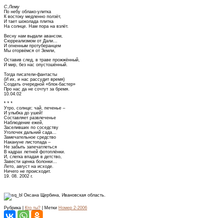
С.Лему
По небу облако-улитка
К востоку медленно ползёт,
И тает шоколада плитка
На солнце. Нам пора на взлёт.
Весну нам выдали авансом,
Сюрреализмом от Дали...
И огненным протуберанцем
Мы оторвёмся от Земли,
Оставив след, в траве прожжённый,
И мир, без нас опустошённый.
Тогда писатели-фантасты
(И их, и нас рассудит время)
Создать очередной «блок-бастер»
Про нас да не сочтут за бремя.
10.04.02
* * *
Утро, солнце; чай, печенье –
И улыбка до ушей!
Составляет развлеченье
Наблюдение ежей,
Заселивших по соседству
Уголочек дальний сада…
Замечательное средство
Накануне листопада –
Не забыть запечатлеться
В кадрах летней фотоплёнки.
И, слегка впадая в детство,
Завести щенка болонки…
Лето, август на исходе.
Ничего не происходит.
19. 08. 2002 г.
Оксана Щербина, Ивановская область.
Рубрика |
Кто ты?
| Метки
Номер 2-2006