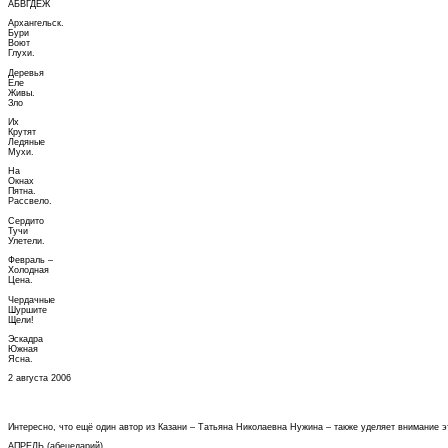
АБВГДЕЖ
Архангельск.
Бури
Воют
Глухи.
Деревья
Еле
Живы.
Зло
Их
Крутят
Ледяные
Мухи.
На
Окнах
Пятна.
Рассвело.
Сердито
Тучи
Улетели.
Февраль –
Холодная
Цена.
Чердачные
Шуршите
Щели!
Эскадра
Южная
Ясна.
2 августа 2006
Интересно, что ещё один автор из Казани – Татьяна Николаевна Нужина – также уделяет внимание 
АПРЕЛЬ (абецедарий)