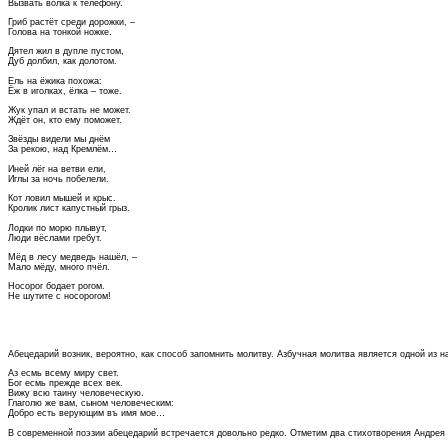
Вызвать волка к телефону.
Гриб растёт среди дорожки, –
Голова на тонкой ножке.
Дятел жил в дупле пустом,
Дуб долбил, как долотом.
Ель на ёжика похожа:
Ёж в иголках, ёлка – тоже.
Жук упал и встать не может.
Ждёт он, кто ему поможет.
Звёзды видели мы днём
За рекою, над Кремлём…
Иней лёг на ветви ели,
Иглы зa ночь побелели.
Кот ловил мышей и крыс.
Кролик лист капустный грыз.
Лодки пo морю плывут,
Люди вёслами гребут.
Мёд в лесу медведь нашёл, –
Мало мёду, много пчёл.
Носорог бодает рогом.
Не шутите с носорогом!
Абецедарий возник, вероятно, как способ запомнить молитву. Азбучная молитва является одной из 
Аз есмь всему миру свет.
Бог есмь прежде всех век.
Вижу всю таину человеческую.
Глаголю же вам, сыном человеческим:
Добро есть верующим въ имя мое…
В современной поэзии абецедарий встречается довольно редко. Отметим два стихотворения Андрея 