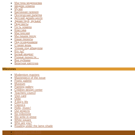
Мастера модернизма
Шедевр номера
Музей
Картинная галерея
Поэтическая палитра
Детский дизайн-центр
Здравствуй, музыка!
Педсоветы
Гость номера
Классика
Мастерская
Мы пишем прозу
Наши проекты
Под псевдонимом
Старая вещь
Чтение под абажуром
Кто ты?
Белый квадрат
Разные разности…
Вне рубрики
Визитная карточка
Milestones
Modernism masters
Masterpiece of the issue
Poetic palette
Museum
Painting gallery
Children design center
Teachers council
Visit card
Oldie
A dog’s life
Classics
Hello, music!
Our projects
No milestone
We write in prose
White square
Who are you?
Reading under the lamp shade
Лента новостей RSS
Vkontakte