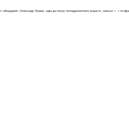
нт абецедария: «Александр Пушкин, едва достигнув пятнадцатилетнего возраста, написал <…> по-фр