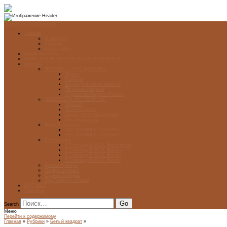
Перейти к содержимому
Главная
О журнале
Рубрики
Карта сайта
Архив журнала
ФОНД-АРХИВ ЛУЧШИХ РАБОТ УЧАЩИХСЯ
Проекты
ЭСТАМП — ЭТО ЗДÓРОВО!
Проект
Новости
Школы-участники проекта
Печатная графика
Художники-графики России
НОВГОРОДСКАЯ ПЕЧАТНЯ
ПРОЕКТ
Галерея работ
Школа печатной графики
Мастер-классы
Фонд Д. Гранина
ГОД ДАНИИЛА ГРАНИНА
ВЕК ДАНИИЛА ГРАНИНА
5 стипендий
5 Стипендий 2017. Финалисты
5 Стипендий 2016. Финал
5 Стипендий 2015. Финал
5 Стипендий 2014. Финал
Диалог Культур
Подари журнал!
С Днём Победы!
Год Памяти и Славы
ART WEB
Партнеры
Search
Меню
Перейти к содержимому
Главная
»
Рубрики
»
Белый квадрат
»