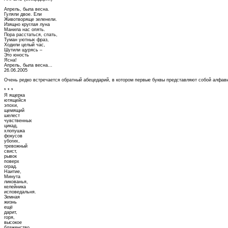
Апрель, была весна.
Гуляли двое. Ели
Животворяще зеленели.
Изящно круглая луна
Манила нас опять.
Пора расстаться, спать,
Туман уютных фраз,
Ходили целый час,
Шутили щурясь –
Это юность
Ясна!
Апрель, была весна...
26.06.2005
Очень редко встречается обратный абецедарий, в котором первые буквы представляют собой алфавит 
* * *
Я ящерка
ютящейся
эпохи,
щемящий
шелест
чувственных
цикад,
хлопушка
фокусов
убогих,
тревожный
свист,
рывок
поверх
оград.
Наитие,
Минута
ликованья,
келейника
исповедальня.
Земная
жизнь
ещё
дарит,
горя,
высокое
блаженство