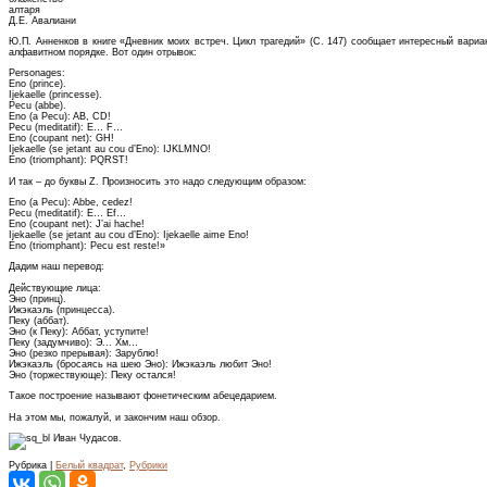
алтаря
Д.Е. Авалиани
Ю.П. Анненков в книге «Дневник моих встреч. Цикл трагедий» (С. 147) сообщает интересный вариа
алфавитном порядке. Вот один отрывок:
Personages:
Eno (prince).
Ijekaelle (princesse).
Pecu (abbe).
Eno (a Pecu): AB, CD!
Pecu (meditatif): E… F…
Eno (coupant net): GH!
Ijekaelle (se jetant au cou d’Eno): IJKLMNO!
Eno (triomphant): PQRST!
И так – до буквы Z. Произносить это надо следующим образом:
Eno (a Pecu): Abbe, cedez!
Pecu (meditatif): E… Ef…
Eno (coupant net): J’ai hache!
Ijekaelle (se jetant au cou d’Eno): Ijekaelle aime Eno!
Eno (triomphant): Pecu est reste!»
Дадим наш перевод:
Действующие лица:
Эно (принц).
Ижэкаэль (принцесса).
Пеку (аббат).
Эно (к Пеку): Аббат, уступите!
Пеку (задумчиво): Э... Хм…
Эно (резко прерывая): Зарублю!
Ижэкаэль (бросаясь на шею Эно): Ижэкаэль любит Эно!
Эно (торжествующе): Пеку остался!
Такое построение называют фонетическим абецедарием.
На этом мы, пожалуй, и закончим наш обзор.
Иван Чудасов.
Рубрика |
Белый квадрат
,
Рубрики