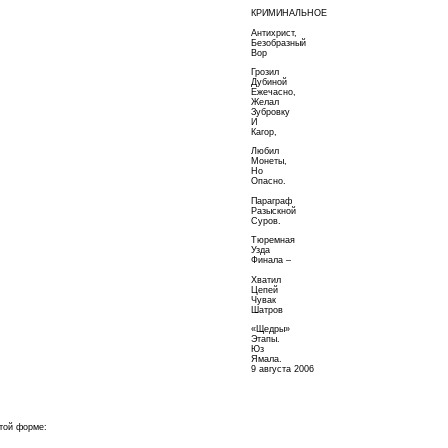
КРИМИНАЛЬНОЕ
Антихрист,
Безобразный
Вор
Грозил
Дубиной
Ежечасно,
Желал
Зубровку
И
Кагор,
Любил
Монеты,
Но
Опасно.
Параграф
Разыскной
Суров.
Тюремная
Узда
Финала –
Хватил
Цепей
Чувак
Шатров
«Щедры»
Этапы.
Юз
Ямала.
9 августа 2006
этой форме: