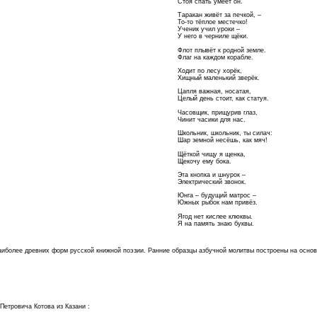
Стоя спать умеет он.
Таракан живёт за печкой, –
То-то тёплое местечко!
Ученик учил уроки –
У него в черниле щёки.
Флот плывёт к родной земле.
Флаг на каждом корабле.
Ходит пo лесу хорёк,
Хищный маленький зверёк.
Цапля важная, носатая,
Целый день стоит, как статуя.
Часовщик, прищурив глаз,
Чинит часики для нас.
Школьник, школьник, ты силач:
Шар земной несёшь, как мяч!
Щёткой чищу я щенка,
Щекочу ему бока.
Эта кнопка и шнурок –
Электрический звонок.
Юнга – будущий матрос –
Южных рыбок нам привёз.
Ягод нет кислее клюквы.
Я на память знаю буквы.
наиболее древних форм русской книжной поэзии. Ранние образцы азбучной молитвы построены на основ
Петровича Котова из Казани :