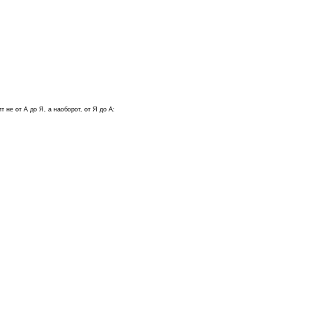
не от А до Я, а наоборот, от Я до А: