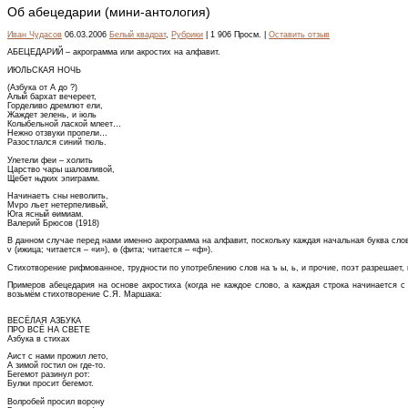
Об абецедарии (мини-антология)
Иван Чудасов
06.03.2006
Белый квадрат
,
Рубрики
| 1 906 Просм. |
Оставить отзыв
АБЕЦЕДАРИЙ – акрограмма или акростих на алфавит.
ИЮЛЬСКАЯ НОЧЬ
(Азбука от А до ?)
Алый бархат вечереет,
Горделиво дремлют ели,
Жаждет зелень, и iюль
Колыбельной лаской млеет…
Нежно отзвуки пропели…
Разостлался синий тюль.
Улетели феи – холить
Царство чары шаловливой,
Щебет њдких эпиграмм.
Начинаетъ сны неволить,
Мvро льет нетерпеливый,
Юга ясный өимиам.
Валерий Брюсов (1918)
В данном случае перед нами именно акрограмма на алфавит, поскольку каждая начальная буква слова 
v (ижица; читается – «и»), ө (фита; читается – «ф»).
Стихотворение рифмованное, трудности по употреблению слов на ъ ы, ь, и прочие, поэт разрешает,
Примеров абецедария на основе акростиха (когда не каждое слово, а каждая строка начинается с
возьмём стихотворение С.Я. Маршака:
ВЕСЁЛАЯ АЗБУКА
ПРО ВСЁ НА СВЕТЕ
Азбука в стихах
Аист с нами прожил лето,
А зимой гостил он где-то.
Бегемот разинул рот:
Булки просит бегемот.
Волробей просил ворону