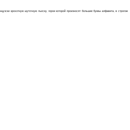
анцузски крохотную шуточную пьеску, герои которой произносят большие буквы алфавита, в строгом