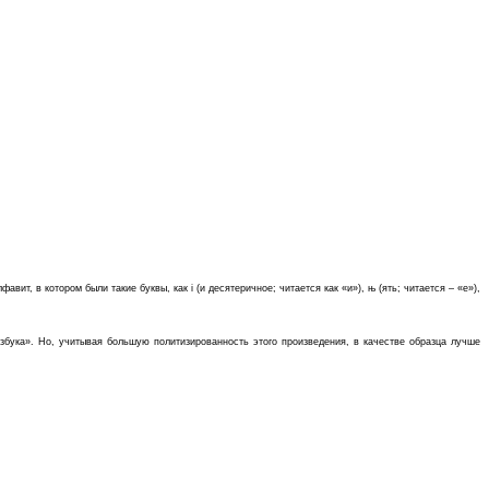
т, в котором были такие буквы, как i (и десятеричное; читается как «и»), њ (ять; читается – «е»),
азбука». Но, учитывая большую политизированность этого произведения, в качестве образца лучше