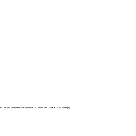
е так называемого молитвословного стиха. К примеру: