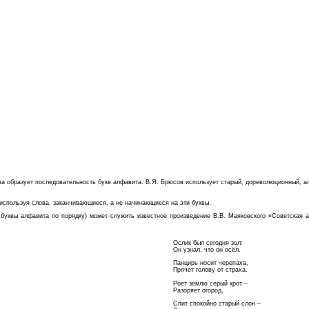
образует последовательность букв алфавита. В.Я. Брюсов использует старый, дореволюционный, алфави
 используя слова, заканчивающиеся, а не начинающиеся на эти буквы.
 буквы алфавита по порядку) может служить известное произведение В.В. Маяковского «Советская 
Ослик был сегодня зол:
Он узнал, что он осёл.
Панцирь носит черепаха,
Прячет голову от страха.
Роет землю серый крот –
Разоряет огород.
Спит спокойно старый слон –