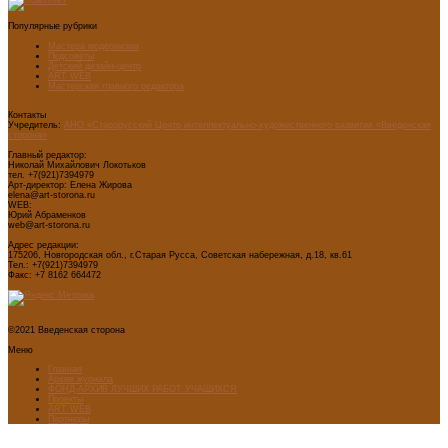
Популярные рубрики
Мастера модернизма
Педсоветы
Детский дизайн-центр
ART WEB
Мастерская главного редактора
Контакты
Учредитель:
АНО «Старорусский Центр интеллектуально-художественного развития «Введенская
сторона»
Главный редактор:
Николай Михайлович Локотьков
тел. +7(921)7394979
Арт-директор: Елена Жирова
elena@art-storona.ru
WEB:
Юрий Абраменков
web@art-storona.ru
Адрес редакции:
175206, Новгородская обл., г.Старая Русса, Советская набережная, д.18, кв.61
Тел.: +7(921)7394979
Факс: +7 8162 664472
©2021 Введенская сторона
Меню
Главная
Архив журнала
ФОНД-АРХИВ ЛУЧШИХ РАБОТ УЧАЩИХСЯ
Проекты
ART WEB
Партнеры