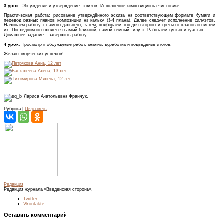
3 урок
. Обсуждение и утверждение эскизов. Исполнение композиции на чистовике.
Практическая работа: рисование утверждённого эскиза на соответствующем формате бумаги и
перевод разных планов композиции на кальку (3-4 плана). Далее следует исполнение силуэтов.
Начинаем работу с самого дальнего, затем, подбираем тон для второго и третьего планов и пишем
их. Последним исполняется самый ближний, самый темный силуэт. Работаем тушью и гуашью.
Домашнее задание – завершить работу.
4 урок
. Просмотр и обсуждение работ, анализ, доработка и подведение итогов.
Желаю творческих успехов!
Лариса Анатольевна Франчук.
Рубрика |
Педсоветы
Редакция
Редакция журнала «Введенская сторона».
Twitter
Vkontakte
Оставить комментарий