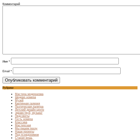
Комментарий
Имя
*
Email
*
Рубрики
Мастера модернизма
Шедевр номера
Музей
Картинная галерея
Поэтическая палитра
Детский дизайн-центр
Здравствуй, музыка!
Педсоветы
Гость номера
Классика
Мастерская
Мы пишем прозу
Наши проекты
Под псевдонимом
Старая вещь