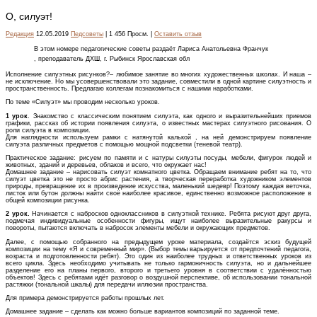
О, силуэт!
Редакция
12.05.2019
Педсоветы
| 1 456 Просм. |
Оставить отзыв
В этом номере педагогические советы раздаёт Лариса Анатольевна Франчук
, преподаватель ДХШ, г. Рыбинск Ярославская обл
Исполнение силуэтных рисунков?– любимое занятие во многих художест­венных школах. И наша –
не исключение. Но мы усовершенствовали это задание, совместили в одной картине силуэтность и
пространственность. Предлагаю коллегам познакомиться с нашими наработками.
По теме «Силуэт» мы проводим несколько уроков.
1 урок
. Знакомство с классическим понятием силуэта, как одного и выразительнейших приемов
графики, рассказ об истории появления силуэта, о известных мастерах силуэтного рисования. О
роли силуэта в композиции.
Для наглядности используем рамки с натянутой калькой , на ней демонстрируем появление
силуэта различных предметов с помощью мощной подсветки (теневой театр).
Практическое задание: рисуем по памяти и с натуры силуэты посуды, мебели, фигурок людей и
животных, зданий и деревьев, облаков и всего, что окружает нас!
Домашнее задание – нарисовать силуэт комнатного цветка. Обращаем внимание ребят на то, что
силуэт цветка это не просто абрис растения, а творческая переработка художником элементов
природы, превращение их в произведение искусства, маленький шедевр! Поэтому каждая веточка,
листок или бутон должны найти своё наиболее красивое, единственно возможное расположение в
общей композиции рисунка.
2 урок.
Начинается с набросков одноклассников в силуэтной технике. Ребята рисуют друг друга,
подмечая индивидуальные особенности фигуры, ищут наиболее выразительные ракурсы и
повороты, пытаются включать в набросок элементы мебели и окружающих предметов.
Далее, с помощью собранного на предыдущем уроке материала, создаётся эскиз будущей
композиции на тему «Я и современный мир». (Выбор темы варьируется от предпочтений педагога,
возраста и подготовленности ребят). Это один из наиболее трудных и ответственных уроков из
всего цикла. Здесь необходимо учитывать не только гармоничность силуэта, но и дальнейшее
разделение его на планы первого, второго и третьего уровня в соответствии с удалённостью
объектов! Здесь с ребятами идёт разговор о воздушной перспективе, об использовании тональной
растяжки (тональной шкалы) для передачи иллюзии пространства.
Для примера демонстрируется работы прошлых лет.
Домашнее задание – сделать как можно больше вариантов композиций по заданной теме.