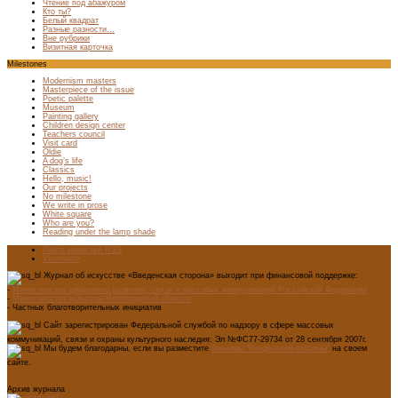
Чтение под абажуром
Кто ты?
Белый квадрат
Разные разности…
Вне рубрики
Визитная карточка
Milestones
Modernism masters
Masterpiece of the issue
Poetic palette
Museum
Painting gallery
Children design center
Teachers council
Visit card
Oldie
A dog’s life
Classics
Hello, music!
Our projects
No milestone
We write in prose
White square
Who are you?
Reading under the lamp shade
Лента новостей RSS
Vkontakte
Журнал об искусстве «Введенская сторона» выходит при финансовой поддержке:
-
Министерства цифрового развития, связи и массовых коммуникаций Российской Федерации
-
Министерство культуры Новгородской области
- Частных благотворительных инициатив
Сайт зарегистрирован Федеральной службой по надзору в сфере массовых
коммуникаций, связи и охраны культурного наследия: Эл №ФС77-29734 от 28 сентября 2007г.
Мы будем благодарны, если вы разместите
баннеры "Введенской стороны"
на своем
сайте.
Архив журнала