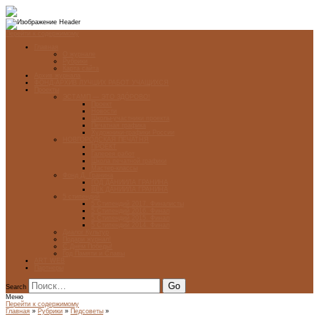
Перейти к содержимому
Главная
О журнале
Рубрики
Карта сайта
Архив журнала
ФОНД-АРХИВ ЛУЧШИХ РАБОТ УЧАЩИХСЯ
Проекты
ЭСТАМП — ЭТО ЗДÓРОВО!
Проект
Новости
Школы-участники проекта
Печатная графика
Художники-графики России
НОВГОРОДСКАЯ ПЕЧАТНЯ
ПРОЕКТ
Галерея работ
Школа печатной графики
Мастер-классы
Фонд Д. Гранина
ГОД ДАНИИЛА ГРАНИНА
ВЕК ДАНИИЛА ГРАНИНА
5 стипендий
5 Стипендий 2017. Финалисты
5 Стипендий 2016. Финал
5 Стипендий 2015. Финал
5 Стипендий 2014. Финал
Диалог Культур
Подари журнал!
С Днём Победы!
Год Памяти и Славы
ART WEB
Партнеры
Search
Меню
Перейти к содержимому
Главная
»
Рубрики
»
Педсоветы
»