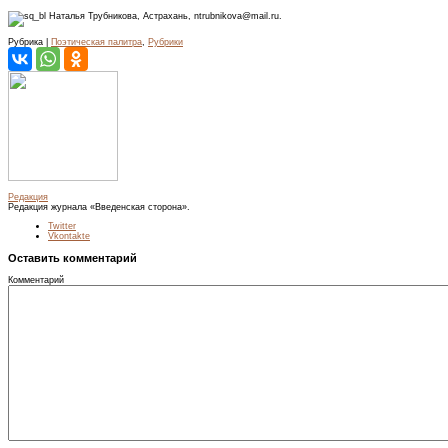
Наталья Трубникова, Астрахань, ntrubnikova@mail.ru.
Рубрика |
Поэтическая палитра
,
Рубрики
Редакция
Редакция журнала «Введенская сторона».
Twitter
Vkontakte
Оставить комментарий
Комментарий