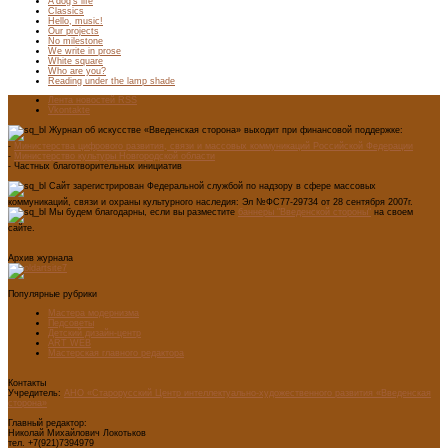
A dog’s life
Classics
Hello, music!
Our projects
No milestone
We write in prose
White square
Who are you?
Reading under the lamp shade
Лента новостей RSS
Vkontakte
Журнал об искусстве «Введенская сторона» выходит при финансовой поддержке:
-
Министерства цифрового развития, связи и массовых коммуникаций Российской Федерации
-
Министерство культуры Новгородской области
- Частных благотворительных инициатив
Сайт зарегистрирован Федеральной службой по надзору в сфере массовых
коммуникаций, связи и охраны культурного наследия: Эл №ФС77-29734 от 28 сентября 2007г.
Мы будем благодарны, если вы разместите
баннеры "Введенской стороны"
на своем
сайте.
Архив журнала
Популярные рубрики
Мастера модернизма
Педсоветы
Детский дизайн-центр
ART WEB
Мастерская главного редактора
Контакты
Учредитель:
АНО «Старорусский Центр интеллектуально-художественного развития «Введенская
сторона»
Главный редактор:
Николай Михайлович Локотьков
тел. +7(921)7394979