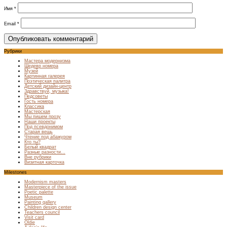
Имя
*
Email
*
Рубрики
Мастера модернизма
Шедевр номера
Музей
Картинная галерея
Поэтическая палитра
Детский дизайн-центр
Здравствуй, музыка!
Педсоветы
Гость номера
Классика
Мастерская
Мы пишем прозу
Наши проекты
Под псевдонимом
Старая вещь
Чтение под абажуром
Кто ты?
Белый квадрат
Разные разности…
Вне рубрики
Визитная карточка
Milestones
Modernism masters
Masterpiece of the issue
Poetic palette
Museum
Painting gallery
Children design center
Teachers council
Visit card
Oldie