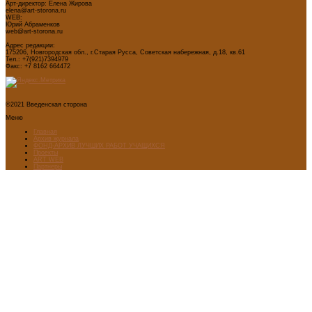
Арт-директор: Елена Жирова
elena@art-storona.ru
WEB:
Юрий Абраменков
web@art-storona.ru
Адрес редакции:
175206, Новгородская обл., г.Старая Русса, Советская набережная, д.18, кв.61
Тел.: +7(921)7394979
Факс: +7 8162 664472
©2021 Введенская сторона
Меню
Главная
Архив журнала
ФОНД-АРХИВ ЛУЧШИХ РАБОТ УЧАЩИХСЯ
Проекты
ART WEB
Партнеры