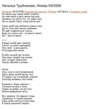
Наталья Трубникова, Номер 04/2006
Редакция
06.03.2006
Поэтическая палитра
,
Рубрики
| 66 Просм. |
Оставить отзыв
Не звени над главой моей, колокол,
Не зови меня в даль монастырскую.
Позабыть не проси тех, кто дорог был.
Пусть рекой станут слезы росистые!
Сорок дней над любовью плакать мне,
Да не стать мне женою любимою.
Не идет подвенечное платье,
Ведь не стала я ей – ты прости меня!
Ею – прости меня!
* * *
Бледно-синий цвет тревоги
Светит тусклою лампадкой.
Путь мой – узкая дорога,
И походка моя шатка.
В небе лунный лик печали.
Лед лишь ломкий под ногами.
Нас сегодня обвенчали
Горько-тайными слезами.
НОЧЬ
Огни, огни в ночи безмолвной,
Здесь даже легкий ветер стих,
И сердца стук спокойный, ровный,
И взгляд любимых глаз поник.
Возможно, будет одиноко –
Тихонько встану у окна,
Глядит ни добро, ни жестоко
Многострадальная луна.
Все замерло. Не крикнет птица,
Скрываясь в черной вышине.
Лишь робко шепчутся ресницы
В благословенной тишине.