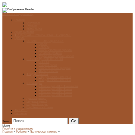
Перейти к содержимому
Главная
О журнале
Рубрики
Карта сайта
Архив журнала
ФОНД-АРХИВ ЛУЧШИХ РАБОТ УЧАЩИХСЯ
Проекты
ЭСТАМП — ЭТО ЗДÓРОВО!
Проект
Новости
Школы-участники проекта
Печатная графика
Художники-графики России
НОВГОРОДСКАЯ ПЕЧАТНЯ
ПРОЕКТ
Галерея работ
Школа печатной графики
Мастер-классы
Фонд Д. Гранина
ГОД ДАНИИЛА ГРАНИНА
ВЕК ДАНИИЛА ГРАНИНА
5 стипендий
5 Стипендий 2017. Финалисты
5 Стипендий 2016. Финал
5 Стипендий 2015. Финал
5 Стипендий 2014. Финал
Диалог Культур
Подари журнал!
С Днём Победы!
Год Памяти и Славы
ART WEB
Партнеры
Search
Меню
Перейти к содержимому
Главная
»
Рубрики
»
Поэтическая палитра
»