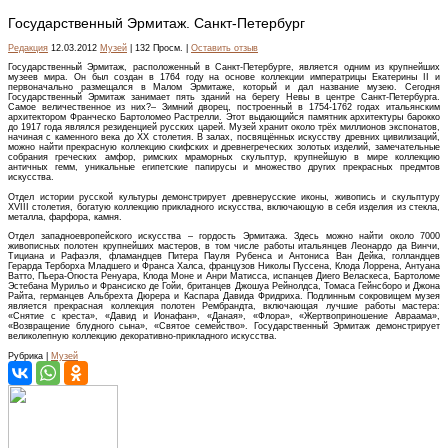
Государственный Эрмитаж. Санкт-Петербург
Редакция
12.03.2012
Музей
| 132 Просм. |
Оставить отзыв
Государственный Эрмитаж, расположенный в Санкт-Петербурге, является одним из крупнейших
музеев мира. Он был создан в 1764 году на основе коллекции императрицы Екатерины II и
первоначально размещался в Малом Эрмитаже, который и дал название музею. Сегодня
Государственный Эрмитаж занимает пять зданий на берегу Невы в центре Санкт-Петербурга.
Самое величественное из них?– Зимний дворец, построенный в 1754-1762 годах итальянским
архитектором Франческо Бартоломео Растрелли. Этот выдающийся памятник архитектуры барокко
до 1917 года являлся резиденцией русских царей. Музей хранит около трёх миллионов экспонатов,
начиная с каменного века до XX столетия. В залах, посвящённых искусству древних цивилизаций,
можно найти прекрасную коллекцию скифских и древнегреческих золотых изделий, замечательные
собрания греческих амфор, римских мраморных скульптур, крупнейшую в мире коллекцию
античных гемм, уникальные египетские папирусы и множество других прекрасных предмтов
искусства.
Отдел истории русской культуры демонстрирует древнерусские иконы, живопись и скульптуру
XVIII столетия, богатую коллекцию прикладного искусства, включающую в себя изделия из стекла,
металла, фарфора, камня.
Отдел западноевропейского искусства – гордость Эрмитажа. Здесь можно найти около 7000
живописных полотен крупнейших мастеров, в том числе работы итальянцев Леонардо да Винчи,
Тициана и Рафаэля, фламандцев Питера Пауля Рубенса и Антониса Ван Дейка, голландцев
Герарда Терборха Младшего и Франса Халса, французов Николы Пуссена, Клода Лоррена, Антуана
Ватто, Пьера-Огюста Ренуара, Клода Моне и Анри Матисса, испанцев Диего Веласкеса, Бартоломе
Эстебана Мурильо и Франсиско де Гойи, британцев Джошуа Рейнолдса, Томаса Гейнсборо и Джона
Райта, германцев Альбрехта Дюрера и Каспара Давида Фридриха. Подлинным сокровищем музея
является прекрасная коллекция полотен Рембрандта, включающая лучшие работы мастера:
«Снятие с креста», «Давид и Ионафан», «Даная», «Флора», «Жертвоприношение Авраама»,
«Возвращение блудного сына», «Святое семейство». Государственный Эрмитаж демонстрирует
великолепную коллекцию декоративно-прикладного искусства.
Рубрика |
Музей