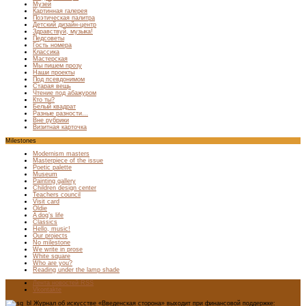
Музей
Картинная галерея
Поэтическая палитра
Детский дизайн-центр
Здравствуй, музыка!
Педсоветы
Гость номера
Классика
Мастерская
Мы пишем прозу
Наши проекты
Под псевдонимом
Старая вещь
Чтение под абажуром
Кто ты?
Белый квадрат
Разные разности…
Вне рубрики
Визитная карточка
Milestones
Modernism masters
Masterpiece of the issue
Poetic palette
Museum
Painting gallery
Children design center
Teachers council
Visit card
Oldie
A dog’s life
Classics
Hello, music!
Our projects
No milestone
We write in prose
White square
Who are you?
Reading under the lamp shade
Лента новостей RSS
Vkontakte
Журнал об искусстве «Введенская сторона» выходит при финансовой поддержке: