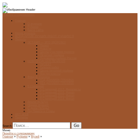
Перейти к содержимому
Главная
О журнале
Рубрики
Карта сайта
Архив журнала
ФОНД-АРХИВ ЛУЧШИХ РАБОТ УЧАЩИХСЯ
Проекты
ЭСТАМП — ЭТО ЗДÓРОВО!
Проект
Новости
Школы-участники проекта
Печатная графика
Художники-графики России
НОВГОРОДСКАЯ ПЕЧАТНЯ
ПРОЕКТ
Галерея работ
Школа печатной графики
Мастер-классы
Фонд Д. Гранина
ГОД ДАНИИЛА ГРАНИНА
ВЕК ДАНИИЛА ГРАНИНА
5 стипендий
5 Стипендий 2017. Финалисты
5 Стипендий 2016. Финал
5 Стипендий 2015. Финал
5 Стипендий 2014. Финал
Диалог Культур
Подари журнал!
С Днём Победы!
Год Памяти и Славы
ART WEB
Партнеры
Search
Меню
Перейти к содержимому
Главная
»
Рубрики
»
Музей
»