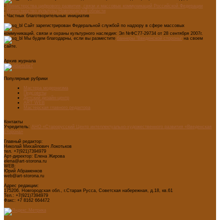
-
Министерства цифрового развития, связи и массовых коммуникаций Российской Федерации
-
Министерство культуры Новгородской области
- Частных благотворительных инициатив
Сайт зарегистрирован Федеральной службой по надзору в сфере массовых
коммуникаций, связи и охраны культурного наследия: Эл №ФС77-29734 от 28 сентября 2007г.
Мы будем благодарны, если вы разместите
баннеры "Введенской стороны"
на своем
сайте.
Архив журнала
Популярные рубрики
Мастера модернизма
Педсоветы
Детский дизайн-центр
ART WEB
Мастерская главного редактора
Контакты
Учредитель:
АНО «Старорусский Центр интеллектуально-художественного развития «Введенская
сторона»
Главный редактор:
Николай Михайлович Локотьков
тел. +7(921)7394979
Арт-директор: Елена Жирова
elena@art-storona.ru
WEB:
Юрий Абраменков
web@art-storona.ru
Адрес редакции:
175206, Новгородская обл., г.Старая Русса, Советская набережная, д.18, кв.61
Тел.: +7(921)7394979
Факс: +7 8162 664472