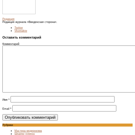
Редакция
Редакция журнала «Введенская сторона».
Twitter
Vkontakte
Оставить комментарий
Комментарий
Имя
*
Email
*
Рубрики
Мастера модернизма
Шедевр номера