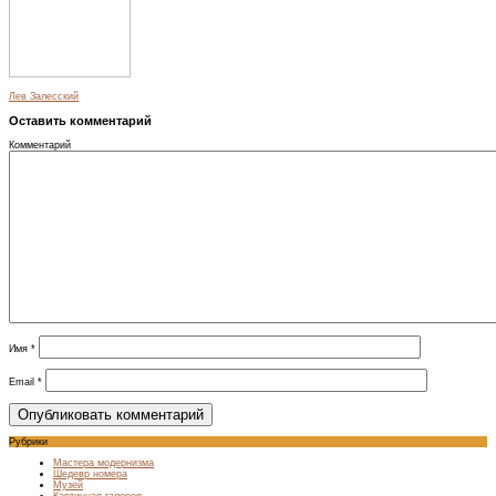
Лев Залесский
Оставить комментарий
Комментарий
Имя
*
Email
*
Рубрики
Мастера модернизма
Шедевр номера
Музей