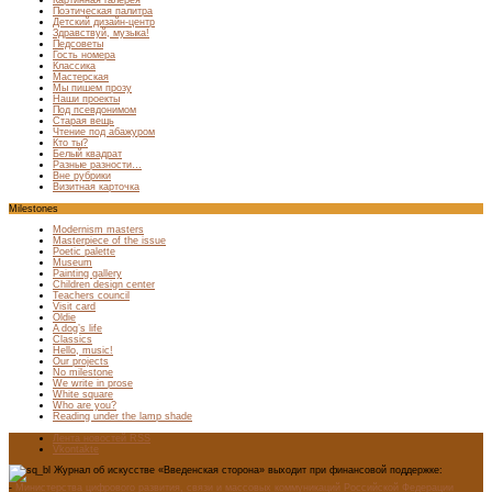
Картинная галерея
Поэтическая палитра
Детский дизайн-центр
Здравствуй, музыка!
Педсоветы
Гость номера
Классика
Мастерская
Мы пишем прозу
Наши проекты
Под псевдонимом
Старая вещь
Чтение под абажуром
Кто ты?
Белый квадрат
Разные разности…
Вне рубрики
Визитная карточка
Milestones
Modernism masters
Masterpiece of the issue
Poetic palette
Museum
Painting gallery
Children design center
Teachers council
Visit card
Oldie
A dog’s life
Classics
Hello, music!
Our projects
No milestone
We write in prose
White square
Who are you?
Reading under the lamp shade
Лента новостей RSS
Vkontakte
Журнал об искусстве «Введенская сторона» выходит при финансовой поддержке:
-
Министерства цифрового развития, связи и массовых коммуникаций Российской Федерации