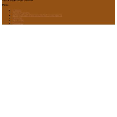
©2021 Введенская сторона
Меню
Главная
Архив журнала
ФОНД-АРХИВ ЛУЧШИХ РАБОТ УЧАЩИХСЯ
Проекты
ART WEB
Партнеры