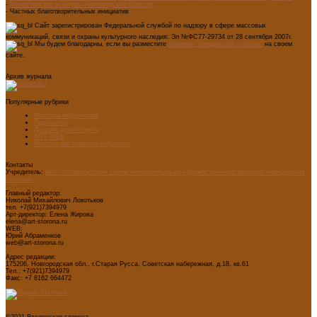
-
Министерство культуры Новгородской области
- Частных благотворительных инициатив
Сайт зарегистрирован Федеральной службой по надзору в сфере массовых
коммуникаций, связи и охраны культурного наследия: Эл №ФС77-29734 от 28 сентября 2007г.
Мы будем благодарны, если вы разместите
баннеры "Введенской стороны"
на своем
сайте.
Архив журнала
Популярные рубрики
Мастера модернизма
Педсоветы
Детский дизайн-центр
ART WEB
Мастерская главного редактора
Контакты
Учредитель:
АНО «Старорусский Центр интеллектуально-художественного развития «Введенская
сторона»
Главный редактор:
Николай Михайлович Локотьков
тел. +7(921)7394979
Арт-директор: Елена Жирова
elena@art-storona.ru
WEB:
Юрий Абраменков
web@art-storona.ru
Адрес редакции:
175206, Новгородская обл., г.Старая Русса, Советская набережная, д.18, кв.61
Тел.: +7(921)7394979
Факс: +7 8162 664472