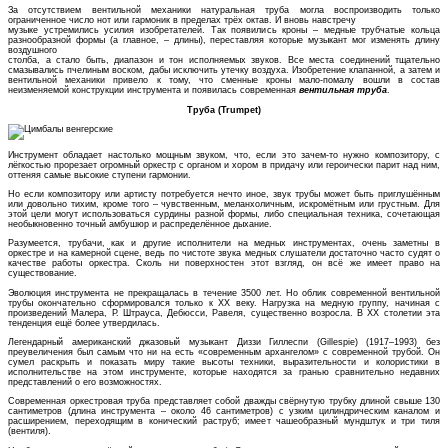
За отсутствием вентильной механики натуральная труба могла воспроизводить только
ограниченное число нот или гармоник в пределах трёх октав. И вновь навстречу
музыке устремились усилия изобретателей. Так появились кроны – медные трубчатые кольца
разнообразной формы (а главное, – длины), переставляя которые музыкант мог изменять длину
воздушного
столба, а стало быть, диапазон и тон исполняемых звуков. Все места соединений тщательно
смазывались пчелиным воском, дабы исключить утечку воздуха. Изобретение клапанной, а затем и
вентильной механики привело к тому, что сменные кроны мало-помалу вошли в состав
неизменяемой конструкции инструмента и появилась современная
вентильная труба
.
Труба (Trumpet)
Инструмент обладает настолько мощным звуком, что, если это зачем-то нужно композитору, с
лёгкостью прорезает огромный оркестр с органом и хором в придачу или героически парит над ним,
оттеняя самые высокие ступени гармонии.
Но если композитору или артисту потребуется нечто иное, звук трубы может быть приглушённым
или довольно тихим, кроме того – чувственным, меланхоличным, искромётным или грустным. Для
этой цели могут использоваться сурдины разной формы, либо специальная техника, сочетающая
необыкновенно точный амбушюр и распределённое дыхание.
Разумеется, трубачи, как и другие исполнители на медных инструментах, очень заметны в
оркестре и на камерной сцене, ведь по чистоте звука медных слушатели достаточно часто судят о
качестве работы оркестра. Сколь ни поверхностен этот взгляд, он всё же имеет право на
существование.
Эволюция инструмента не прекращалась в течение 3500 лет. Но облик современной вентильной
трубы окончательно сформировался только к XX веку. Нагрузка на медную группу, начиная с
произведений Малера, Р. Штрауса, Дебюсси, Равеля, существенно возросла. В XX столетии эта
тенденция ещё более утвердилась.
Легендарный американский джазовый музыкант Диззи Гиллеспи (Gillespie) (1917–1993) без
преувеличения был самым что ни на есть «современным архангелом» с современной трубой. Он
сумел раскрыть и показать миру такие высоты техники, выразительности и колористики в
исполнительстве на этом инструменте, которые находятся за гранью сравнительно недавних
представлений о его возможностях.
Современная оркестровая труба представляет собой дважды свёрнутую трубку длиной свыше 130
сантиметров (длина инструмента – около 46 сантиметров) с узким цилиндрическим каналом и
расширением, переходящим в конический раструб; имеет чашеобразный мундштук и три тиля
(вентиля).