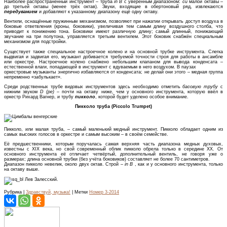
Наиболее распространённый инструмент – труба
in B
с уверенным диапазоном:
си
малой октавы –
до третьей октавы (менее трёх октав). Звуки, входящие в обертоновый ряд, извлекаются
передуванием
и добавляют к указанному диапазону ещё одну октаву.
Вентили, оснащённые пружинным механизмом, позволяют при нажатии открывать доступ воздуха в
боковые ответвления (кроны, боковики), увеличивая тем самым длину воздушного столба, что
приводит к понижению тона. Боковики имеют различную длину; самый длинный, понижающий
звучание на три полутона, управляется третьим вентилем. Этот боковик снабжён специальным
механизмом для подстройки.
Существует также специальное настроечное колено и на основной трубке инструмента. Слегка
выдвигая и задвигая его, музыкант добивается требуемой точности строя для работы в ансамбле
или оркестре. Настроечное колено снабжено небольшим клапаном для вывода конденсата –
естественной влаги, попадающей в инструмент с вдуваемым в него воздухом. В паузах
оркестровые музыканты энергично избавляются от конденсата; не делай они этого – медная группа
непременно «забулькает».
Среди родственных трубе видовых инструментов здесь необходимо отметить
басовую трубу
с
нижним звуком
D (ре)
– почти на октаву ниже, чем у основного инструмента, которую ввёл в
оркестр Рихард Вагнер, и трубу
пикколо
, которой будет уделено особое внимание.
Пикколо труба (Piccolo Trumpet)
Пикколо, или малая труба, – самый маленький медный инструмент. Пикколо обладает одним из
самых высоких голосов в оркестре и самым высоким – в своём семействе.
Её предшественники, которым поручалась самая верхняя часть диапазона медных духовых,
известны с XIX века, но свой современный облик пикколо обрела только в середине XX. От
основного инструмента её отличает четвёртый, дополнительный вентиль, не говоря уже о
размерах; длина основной трубки (без учёта боковиков) составляет не более 70 сантиметров.
Диапазон пикколо невелик, около двух октав. Строй –
in B
, как и у основного инструмента, только
на октаву выше.
Лев Залесский.
Рубрика |
Здравствуй, музыка!
| Метки
Номер 3-2014