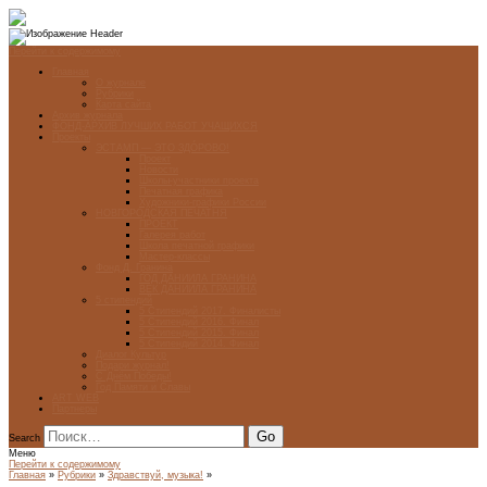
Перейти к содержимому
Главная
О журнале
Рубрики
Карта сайта
Архив журнала
ФОНД-АРХИВ ЛУЧШИХ РАБОТ УЧАЩИХСЯ
Проекты
ЭСТАМП — ЭТО ЗДÓРОВО!
Проект
Новости
Школы-участники проекта
Печатная графика
Художники-графики России
НОВГОРОДСКАЯ ПЕЧАТНЯ
ПРОЕКТ
Галерея работ
Школа печатной графики
Мастер-классы
Фонд Д. Гранина
ГОД ДАНИИЛА ГРАНИНА
ВЕК ДАНИИЛА ГРАНИНА
5 стипендий
5 Стипендий 2017. Финалисты
5 Стипендий 2016. Финал
5 Стипендий 2015. Финал
5 Стипендий 2014. Финал
Диалог Культур
Подари журнал!
С Днём Победы!
Год Памяти и Славы
ART WEB
Партнеры
Search
Меню
Перейти к содержимому
Главная
»
Рубрики
»
Здравствуй, музыка!
»