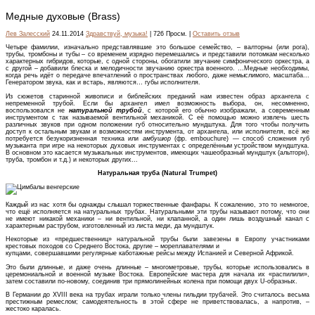
Медные духовые (Brass)
Лев Залесский
24.11.2014
Здравствуй, музыка!
| 726 Просм. |
Оставить отзыв
Четыре фамилии, изначально представлявшие это большое семейство, – валторны (или рога),
трубы, тромбоны и тубы – со временем изрядно перемешались и представили потомкам несколько
характерных гибридов, которые, с одной стороны, обогатили звучание симфонического оркестра, а
с другой – добавили блеска и мелодичности звучанию оркестра военного. …Медные необходимы,
когда речь идёт о передаче впечатлений о пространствах любого, даже немыслимого, масштаба...
Генератором звука, как и встарь, являются… губы исполнителя.
Из сюжетов старинной живописи и библейских преданий нам известен образ архангела с
непременной трубой. Если бы архангел имел возможность выбора, он, несомненно,
воспользовался не
натуральной трубой
, с которой его обычно изображали, а современным
инструментом с так называемой вентильной механикой. С её помощью можно извлечь шесть
различных звуков при одном положении губ относительно мундштука. Для того чтобы получить
доступ к остальным звукам и возможностям инструмента, от архангела, или исполнителя, всё же
потребуется безукоризненная техника или
амбушюр
(фр. embouchure) — способ сложения губ
музыканта при игре на некоторых духовых инструментах с определённым устройством мундштука.
В основном это касается музыкальных инструментов, имеющих чашеобразный мундштук (альтгорн),
труба, тромбон и т.д.) и некоторых других...
Натуральная труба (Natural Trumpet)
Каждый из нас хотя бы однажды слышал торжественные фанфары. К сожалению, это то немногое,
что ещё исполняется на натуральных трубах. Натуральными эти трубы называют потому, что они
не имеют никакой механики – ни вентильной, ни клапанной, а один лишь воздушный канал с
характерным раструбом, изготовленный из листа меди, да мундштук.
Некоторые из «предшественниц» натуральной трубы были завезены в Европу участниками
крестовых походов со Среднего Востока, другие – мореплавателями и
купцами, совершавшими регулярные каботажные рейсы между Испанией и Северной Африкой.
Это были длинные, и даже очень длинные – многометровые, трубы, которые использовались в
церемониальной и военной музыке Востока. Европейские мастера для начала их «распилили»,
затем составили по-новому, соединив три прямолинейных колена при помощи двух U-образных.
В Германии до XVIII века на трубах играли только члены гильдии трубачей. Это считалось весьма
престижным ремеслом; самодеятельность в этой сфере не приветствовалась, а напротив, –
жестоко каралась.