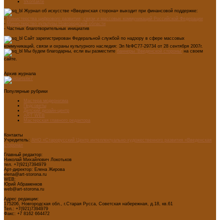
Vkontakte
Журнал об искусстве «Введенская сторона» выходит при финансовой поддержке:
-
Министерства цифрового развития, связи и массовых коммуникаций Российской Федерации
-
Министерство культуры Новгородской области
- Частных благотворительных инициатив
Сайт зарегистрирован Федеральной службой по надзору в сфере массовых
коммуникаций, связи и охраны культурного наследия: Эл №ФС77-29734 от 28 сентября 2007г.
Мы будем благодарны, если вы разместите
баннеры "Введенской стороны"
на своем
сайте.
Архив журнала
Популярные рубрики
Мастера модернизма
Педсоветы
Детский дизайн-центр
ART WEB
Мастерская главного редактора
Контакты
Учредитель:
АНО «Старорусский Центр интеллектуально-художественного развития «Введенская
сторона»
Главный редактор:
Николай Михайлович Локотьков
тел. +7(921)7394979
Арт-директор: Елена Жирова
elena@art-storona.ru
WEB:
Юрий Абраменков
web@art-storona.ru
Адрес редакции:
175206, Новгородская обл., г.Старая Русса, Советская набережная, д.18, кв.61
Тел.: +7(921)7394979
Факс: +7 8162 664472