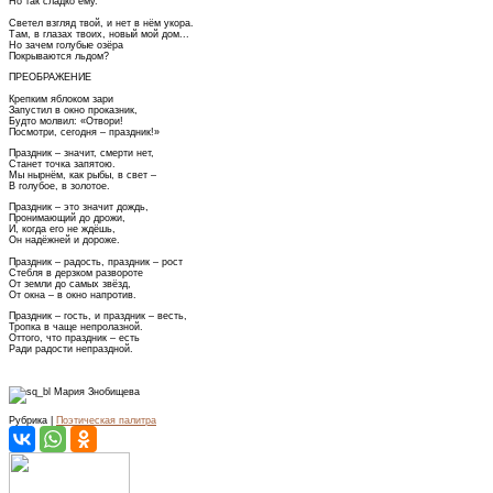
Но так сладко ему.
Светел взгляд твой, и нет в нём укора.
Там, в глазах твоих, новый мой дом...
Но зачем голубые озёра
Покрываются льдом?
ПРЕОБРАЖЕНИЕ
Крепким яблоком зари
Запустил в окно проказник,
Будто молвил: «Отвори!
Посмотри, сегодня – праздник!»
Праздник – значит, смерти нет,
Станет точка запятою.
Мы нырнём, как рыбы, в свет –
В голубое, в золотое.
Праздник – это значит дождь,
Пронимающий до дрожи,
И, когда его не ждёшь,
Он надёжней и дороже.
Праздник – радость, праздник – рост
Стебля в дерзком развороте
От земли до самых звёзд,
От окна – в окно напротив.
Праздник – гость, и праздник – весть,
Тропка в чаще непролазной.
Оттого, что праздник – есть
Ради радости непраздной.
Мария Знобищева
Рубрика |
Поэтическая палитра