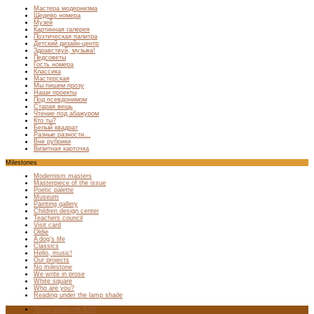
Мастера модернизма
Шедевр номера
Музей
Картинная галерея
Поэтическая палитра
Детский дизайн-центр
Здравствуй, музыка!
Педсоветы
Гость номера
Классика
Мастерская
Мы пишем прозу
Наши проекты
Под псевдонимом
Старая вещь
Чтение под абажуром
Кто ты?
Белый квадрат
Разные разности…
Вне рубрики
Визитная карточка
Milestones
Modernism masters
Masterpiece of the issue
Poetic palette
Museum
Painting gallery
Children design center
Teachers council
Visit card
Oldie
A dog’s life
Classics
Hello, music!
Our projects
No milestone
We write in prose
White square
Who are you?
Reading under the lamp shade
Лента новостей RSS