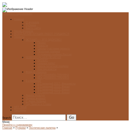
Перейти к содержимому
Главная
О журнале
Рубрики
Карта сайта
Архив журнала
ФОНД-АРХИВ ЛУЧШИХ РАБОТ УЧАЩИХСЯ
Проекты
ЭСТАМП — ЭТО ЗДÓРОВО!
Проект
Новости
Школы-участники проекта
Печатная графика
Художники-графики России
НОВГОРОДСКАЯ ПЕЧАТНЯ
ПРОЕКТ
Галерея работ
Школа печатной графики
Мастер-классы
Фонд Д. Гранина
ГОД ДАНИИЛА ГРАНИНА
ВЕК ДАНИИЛА ГРАНИНА
5 стипендий
5 Стипендий 2017. Финалисты
5 Стипендий 2016. Финал
5 Стипендий 2015. Финал
5 Стипендий 2014. Финал
Диалог Культур
Подари журнал!
С Днём Победы!
Год Памяти и Славы
ART WEB
Партнеры
Search
Меню
Перейти к содержимому
Главная
»
Рубрики
»
Поэтическая палитра
»