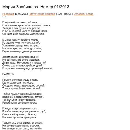
Мария Знобищева. Номер 01/2013
Редакция
11.03.2013
Поэтическая палитра
| 120 Просм. |
Оставить отзыв
***
И музыкой сползают облака
С лохматых крон, и, по ветвям стекая,
Уходят в ток ручья или ростка,
И лечь на край холста спешат, пока
Он чист и не закрыта мастерская.
Мы постоим у чистого ключа
И, оценив уют полудомашний,
Услышим сердце луга и луча,
На теле дня, от локтя до плеча,
Пересчитаем родинки ромашек.
Запомним их и ничего родней
Не вынесем из этого укрытья.
Душа тиха. Но смолкнут перед ней
Сухое эхо в новостройках дней
И скрежет ножниц над дрожащей нитью.
ПАМЯТЬ
Помнит золотая гладь стола,
Где она жила и чем была:
Сердцем мира, деревцем, сосной,
Тонкострунной песнею лесной.
Тайно помнит глиняный кувшин
Влажный холод земляных глубин,
Ток ручья и норку червяка,
Рыжий клин солёного песка.
И когда вода свершает труд
В лабиринте ржущих ржавью труб,
Снятся ей туманы, облака,
Росный луг и быстрая река.
Только мы, отмывшись от земли,
Ни во что корнями не вросли.
Не впадая в детство, мы течём