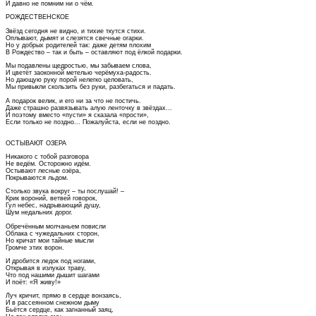
И давно не помним ни о чём.
РОЖДЕСТВЕНСКОЕ
Звёзд сегодня не видно, и тихие ткутся стихи.
Оплывают, дымят и слезятся свечные огарки.
Но у добрых родителей так: даже детям плохим
В Рождество – так и быть – оставляют под ёлкой подарки.
Мы подавлены щедростью, мы забываем слова,
И цветёт заоконной метелью черёмуха-радость.
Но дающую руку порой нелегко целовать,
Мы привыкли скользить без руки, разбегаться и падать.
А подарок велик, и его ни за что не постичь.
Даже страшно развязывать алую ленточку в звёздах...
И поэтому вместо «пусти» я сказала «прости»,
Если только не поздно... Пожалуйста, если не поздно.
ОСТЫВАЮТ ОЗЕРА
Никакого с тобой разговора
Не ведём. Осторожно идём.
Остывают лесные озёра,
Покрываются льдом.
Столько звука вокруг – ты послушай! –
Крик вороний, ветвей говорок,
Гул небес, надрывающий душу,
Шум недальних дорог.
Обречённым молчаньем повисли
Облака с чужедальних сторон,
Но кричат мои тайные мысли
Громче этих ворон.
И дробится ледок под ногами,
Открывая в излуках траву,
Что под нашими дышит шагами
И поёт: «Я живу!»
Луч кричит, прямо в сердце вонзаясь,
И в рассеянном снежном дыму
Бьётся сердце, как загнанный заяц,