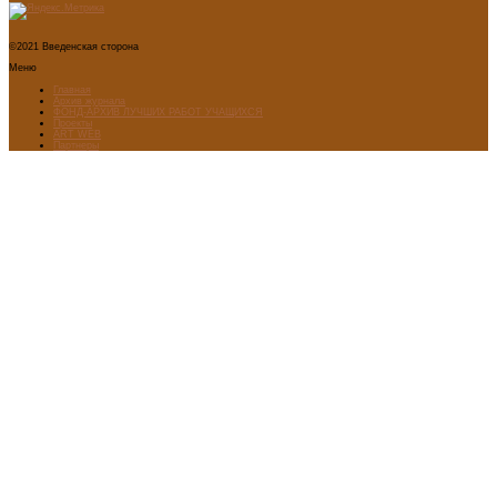
©2021 Введенская сторона
Меню
Главная
Архив журнала
ФОНД-АРХИВ ЛУЧШИХ РАБОТ УЧАЩИХСЯ
Проекты
ART WEB
Партнеры