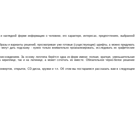
й и наглядной форме информацию о человеке, его характере, интересах, предпочтениях, выбранной
образы и варианты решений, просматривая уже готовые (существующие) шрифты, а можно придумать
могут дать подсказку - нужно только внимательно проанализировать, исследовать их графические
оисхождением. За основу логотипа берётся одна из форм имени: полная, краткая, уменьшительная
 на кириллице, так и на латинице, а может сочетать их вместе. Обязательное чёрно-белое решение
 конвертов, открыток, CD-диска, кружки и т.п. Об этом мы постараемся рассказать вам в следующем