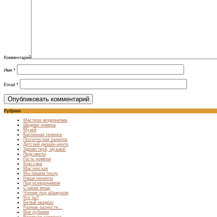
Комментарий
Имя
*
Email
*
Рубрики
Мастера модернизма
Шедевр номера
Музей
Картинная галерея
Поэтическая палитра
Детский дизайн-центр
Здравствуй, музыка!
Педсоветы
Гость номера
Классика
Мастерская
Мы пишем прозу
Наши проекты
Под псевдонимом
Старая вещь
Чтение под абажуром
Кто ты?
Белый квадрат
Разные разности…
Вне рубрики