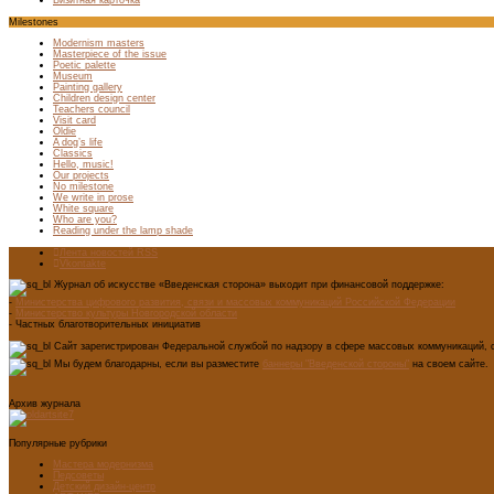
Визитная карточка
Milestones
Modernism masters
Masterpiece of the issue
Poetic palette
Museum
Painting gallery
Children design center
Teachers council
Visit card
Oldie
A dog’s life
Classics
Hello, music!
Our projects
No milestone
We write in prose
White square
Who are you?
Reading under the lamp shade
Лента новостей RSS
Vkontakte
Журнал об искусстве «Введенская сторона» выходит при финансовой поддержке:
-
Министерства цифрового развития, связи и массовых коммуникаций Российской Федерации
-
Министерство культуры Новгородской области
- Частных благотворительных инициатив
Сайт зарегистрирован Федеральной службой по надзору в сфере массовых коммуникаций, с
Мы будем благодарны, если вы разместите
баннеры "Введенской стороны"
на своем сайте.
Архив журнала
Популярные рубрики
Мастера модернизма
Педсоветы
Детский дизайн-центр