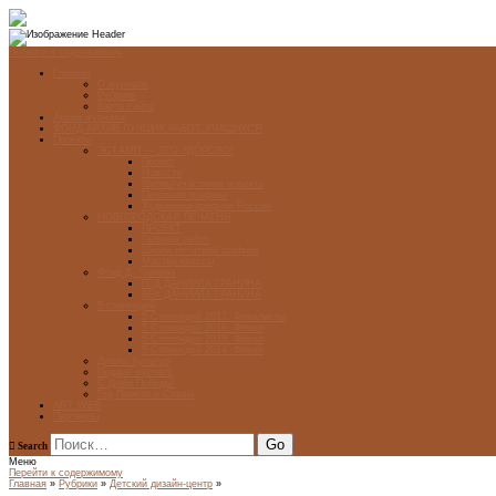
Перейти к содержимому
Главная
О журнале
Рубрики
Карта сайта
Архив журнала
ФОНД-АРХИВ ЛУЧШИХ РАБОТ УЧАЩИХСЯ
Проекты
ЭСТАМП — ЭТО ЗДÓРОВО!
Проект
Новости
Школы-участники проекта
Печатная графика
Художники-графики России
НОВГОРОДСКАЯ ПЕЧАТНЯ
ПРОЕКТ
Галерея работ
Школа печатной графики
Мастер-классы
Фонд Д. Гранина
ГОД ДАНИИЛА ГРАНИНА
ВЕК ДАНИИЛА ГРАНИНА
5 стипендий
5 Стипендий 2017. Финалисты
5 Стипендий 2016. Финал
5 Стипендий 2015. Финал
5 Стипендий 2014. Финал
Диалог Культур
Подари журнал!
С Днём Победы!
Год Памяти и Славы
ART WEB
Партнеры
Search
Меню
Перейти к содержимому
Главная
»
Рубрики
»
Детский дизайн-центр
»