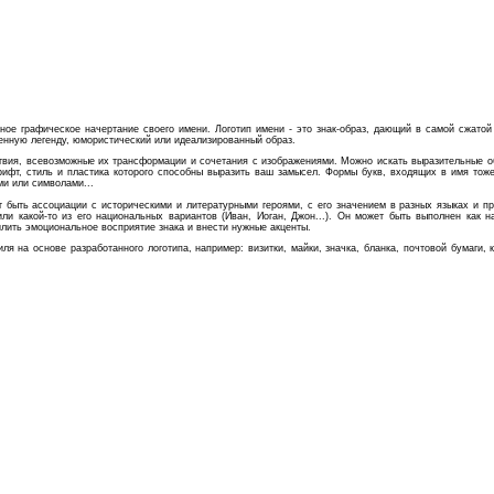
нное графическое начертание своего имени. Логотип имени - это знак-образ, дающий в самой сжато
венную легенду, юмористический или идеализированный образ.
твия, всевозможные их трансформации и сочетания с изображениями. Можно искать выразительные 
ифт, стиль и пластика которого способны выразить ваш замысел. Формы букв, входящих в имя тоже 
ми или символами...
 быть ассоциации с историческими и литературными героями, с его значением в разных языках и пр
 или какой-то из его национальных вариантов (Иван, Иоган, Джон...). Он может быть выполнен как
лить эмоциональное восприятие знака и внести нужные акценты.
я на основе разработанного логотипа, например: визитки, майки, значка, бланка, почтовой бумаги,