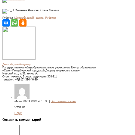
Светлана Ленцкая, Ольга Левиаш.
Рубрика |
Детский дизайн-центр
,
Рубрики
Детский дизайн-центр
Государственное общеобразовательное учреждение Центр образования
«Санкт-Петербургский городской Дворец творчества юных»
Невский пр., д.39, литер А.
Отдел техники, 3 этаж, аудитории 308-311
телефон: +7(812) 310-40-39
Мёлек
06.11.2020
at
13:36
|
Постоянная ссылка
Отлично
Reply
Оставить комментарий