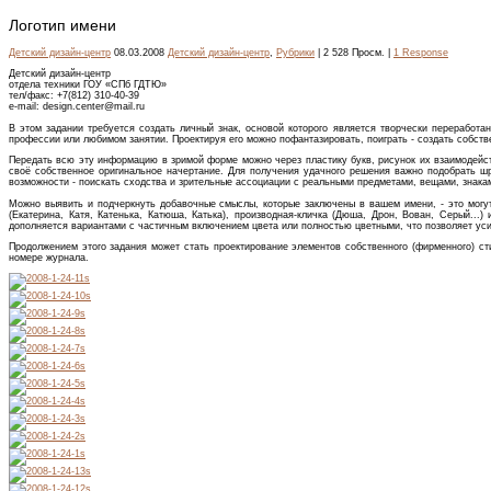
Логотип имени
Детский дизайн-центр
08.03.2008
Детский дизайн-центр
,
Рубрики
| 2 528 Просм. |
1 Response
Детский дизайн-центр
отдела техники ГОУ «СПб ГДТЮ»
тел/факс: +7(812) 310-40-39
e-mail: design.center@mail.ru
В этом задании требуется создать личный знак, основой которого является творчески переработа
профессии или любимом занятии. Проектируя его можно пофантазировать, поиграть - создать собст
Передать всю эту информацию в зримой форме можно через пластику букв, рисунок их взаимодейс
своё собственное оригинальное начертание. Для получения удачного решения важно подобрать шр
возможности - поискать сходства и зрительные ассоциации с реальными предметами, вещами, знака
Можно выявить и подчеркнуть добавочные смыслы, которые заключены в вашем имени, - это могут
(Екатерина, Катя, Катенька, Катюша, Катька), производная-кличка (Дюша, Дрон, Вован, Серый...)
дополняется вариантами с частичным включением цвета или полностью цветными, что позволяет уси
Продолжением этого задания может стать проектирование элементов собственного (фирменного) стил
номере журнала.