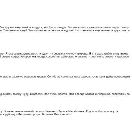
ни кружат надо мной в воздухе, как будто танцуя. Вот несколько стрекоз исполнили пируэт вокруг
. Это какое-то чудо! Они похожи на летающие звездочки! Но становится еще темнее, я иду спать, а
 тихо. Я стала прислушиваться, и вдруг я услышала «голос» природы. Я слышала щебет птиц, шелест
ё живое вокруг, которое мы иногда совсем не замечаем. А тишина – это что-то живое и красивое,
вою шею и раскинув огромные крылья. Он нёс на своих крыльях радость, счастье и добро всем людям
 удивилась такому чуду. Оказалось всё очень просто. Мои соседи Славка и Андрюшка спрятались за
олу. У меня замечательный педагог Шевченко Лариса Михайловна. Еще я люблю природу, я
азы в рубрику «Мы пишем прозу». Большое Вам спасибо.