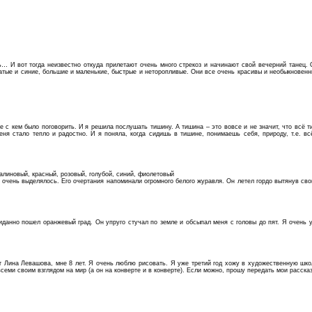
… И вот тогда неизвестно откуда прилетают очень много стрекоз и начинают свой вечерний танец. О
атые и синие, большие и маленькие, быстрые и неторопливые. Они все очень красивы и необыкновенны
е с кем было поговорить. И я решила послушать тишину. А тишина – это вовсе и не значит, что всё
еня стало тепло и радостно. И я поняла, когда сидишь в тишине, понимаешь себя, природу, т.е. вс
алиновый, красный, розовый, голубой, синий, фиолетовый
о очень выделялось. Его очертания напоминали огромного белого журавля. Он летел гордо вытянув с
жиданно пошел оранжевый град. Он упруго стучал по земле и обсыпал меня с головы до пят. Я очень
т Лина Левашова, мне 8 лет. Я очень люблю рисовать. Я уже третий год хожу в художественную шк
всеми своим взглядом на мир (а он на конверте и в конверте). Если можно, прошу передать мои расск