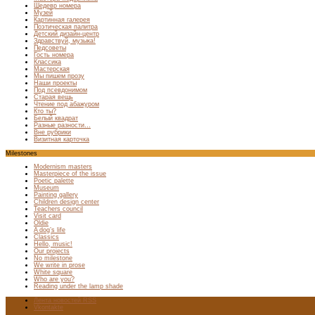
Шедевр номера
Музей
Картинная галерея
Поэтическая палитра
Детский дизайн-центр
Здравствуй, музыка!
Педсоветы
Гость номера
Классика
Мастерская
Мы пишем прозу
Наши проекты
Под псевдонимом
Старая вещь
Чтение под абажуром
Кто ты?
Белый квадрат
Разные разности…
Вне рубрики
Визитная карточка
Milestones
Modernism masters
Masterpiece of the issue
Poetic palette
Museum
Painting gallery
Children design center
Teachers council
Visit card
Oldie
A dog’s life
Classics
Hello, music!
Our projects
No milestone
We write in prose
White square
Who are you?
Reading under the lamp shade
Лента новостей RSS
Vkontakte