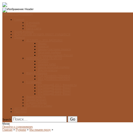
Перейти к содержимому
Главная
О журнале
Рубрики
Карта сайта
Архив журнала
ФОНД-АРХИВ ЛУЧШИХ РАБОТ УЧАЩИХСЯ
Проекты
ЭСТАМП — ЭТО ЗДÓРОВО!
Проект
Новости
Школы-участники проекта
Печатная графика
Художники-графики России
НОВГОРОДСКАЯ ПЕЧАТНЯ
ПРОЕКТ
Галерея работ
Школа печатной графики
Мастер-классы
Фонд Д. Гранина
ГОД ДАНИИЛА ГРАНИНА
ВЕК ДАНИИЛА ГРАНИНА
5 стипендий
5 Стипендий 2017. Финалисты
5 Стипендий 2016. Финал
5 Стипендий 2015. Финал
5 Стипендий 2014. Финал
Диалог Культур
Подари журнал!
С Днём Победы!
Год Памяти и Славы
ART WEB
Партнеры
Search
Меню
Перейти к содержимому
Главная
»
Рубрики
»
Мы пишем прозу
»