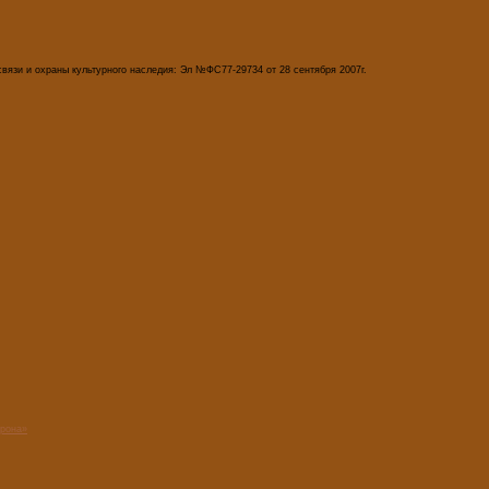
вязи и охраны культурного наследия: Эл №ФС77-29734 от 28 сентября 2007г.
орона»