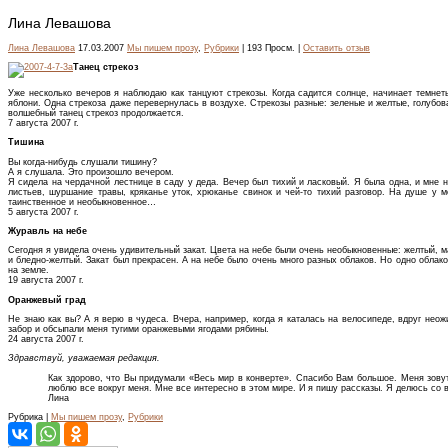
Лина Левашова
Лина Левашова
17.03.2007
Мы пишем прозу
,
Рубрики
| 193 Просм. |
Оставить отзыв
Танец стрекоз
Уже несколько вечеров я наблюдаю как танцуют стрекозы. Когда садится солнце, начинает темнеть
яблони. Одна стрекоза даже перевернулась в воздухе. Стрекозы разные: зеленые и желтые, голубов
волшебный танец стрекоз продолжается.
7 августа 2007 г.
Тишина
Вы когда-нибудь слушали тишину?
А я слушала. Это произошло вечером.
Я сидела на чердачной лестнице в саду у деда. Вечер был тихий и ласковый. Я была одна, и мне н
листьев, шуршание травы, кряканье уток, хрюканье свинок и чей-то тихий разговор. На душе у м
таинственное и необыкновенное…
5 августа 2007 г.
Журавль на небе
Сегодня я увидела очень удивительный закат. Цвета на небе были очень необыкновенные: желтый, м
и бледно-желтый. Закат был прекрасен. А на небе было очень много разных облаков. Но одно облак
на земле.
19 августа 2007 г.
Оранжевый град
Не знаю как вы? А я верю в чудеса. Вчера, например, когда я каталась на велосипеде, вдруг нео
забор и обсыпали меня тугими оранжевыми ягодами рябины.
24 августа 2007 г.
Здравствуй, уважаемая редакция.
Как здорово, что Вы придумали «Весь мир в конверте». Спасибо Вам большое. Меня зову
люблю все вокруг меня. Мне все интересно в этом мире. И я пишу рассказы. Я делюсь со 
Лина
Рубрика |
Мы пишем прозу
,
Рубрики