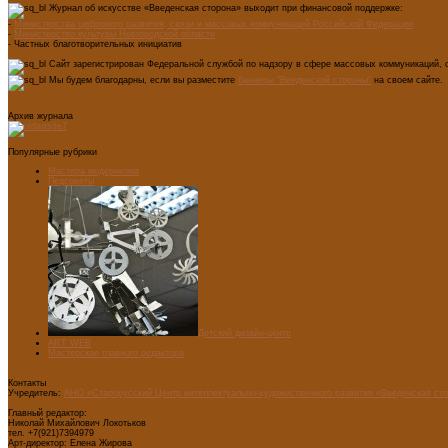
Журнал об искусстве «Введенская сторона» выходит при финансовой поддержке:
-
Министерства цифрового развития, связи и массовых коммуникаций Российской Федерации
-
Министерство культуры Новгородской области
- Частных благотворительных инициатив
Сайт зарегистрирован Федеральной службой по надзору в сфере массовых коммуникаций, с
Мы будем благодарны, если вы разместите
баннеры "Введенской стороны"
на своем сайте.
Архив журнала
Популярные рубрики
Мастера модернизма
Педсоветы
Детский дизайн-центр
ART WEB
Мастерская главного редактора
Контакты
Учредитель:
АНО «Старорусский Центр интеллектуально-художественного развития «Введенская ст
Главный редактор:
Николай Михайлович Локотьков
тел. +7(921)7394979
Арт-директор: Елена Жирова