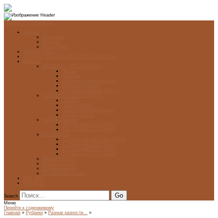
Перейти к содержимому
Главная
О журнале
Рубрики
Карта сайта
Архив журнала
ФОНД-АРХИВ ЛУЧШИХ РАБОТ УЧАЩИХСЯ
Проекты
ЭСТАМП — ЭТО ЗДÓРОВО!
Проект
Новости
Школы-участники проекта
Печатная графика
Художники-графики России
НОВГОРОДСКАЯ ПЕЧАТНЯ
ПРОЕКТ
Галерея работ
Школа печатной графики
Мастер-классы
Фонд Д. Гранина
ГОД ДАНИИЛА ГРАНИНА
ВЕК ДАНИИЛА ГРАНИНА
5 стипендий
5 Стипендий 2017. Финалисты
5 Стипендий 2016. Финал
5 Стипендий 2015. Финал
5 Стипендий 2014. Финал
Диалог Культур
Подари журнал!
С Днём Победы!
Год Памяти и Славы
ART WEB
Партнеры
Search
Меню
Перейти к содержимому
Главная
»
Рубрики
»
Разные разности...
»