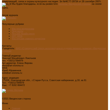
коммуникаций, связи и охраны культурного наследия: Эл №ФС77-29734 от 28 сентября 2007г.
Мы будем благодарны, если вы разместите
баннеры "Введенской стороны"
на своем
сайте.
Архив журнала
Популярные рубрики
Мастера модернизма
Педсоветы
Детский дизайн-центр
ART WEB
Мастерская главного редактора
Контакты
Учредитель:
АНО «Старорусский Центр интеллектуально-художественного развития «Введенская
сторона»
Главный редактор:
Николай Михайлович Локотьков
тел. +7(921)7394979
Арт-директор: Елена Жирова
elena@art-storona.ru
WEB:
Юрий Абраменков
web@art-storona.ru
Адрес редакции:
175206, Новгородская обл., г.Старая Русса, Советская набережная, д.18, кв.61
Тел.: +7(921)7394979
Факс: +7 8162 664472
©2021 Введенская сторона
Меню
Главная