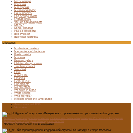
Гость номера
Классика
Мастерская
Мы пишем прозу
Наши проекты
Под псевдонимом
Старая вещь
Чтение под абажуром
Кто ты?
Белый квадрат
Разные разности…
Вне рубрики
Визитная карточка
Milestones
Modernism masters
Masterpiece of the issue
Poetic palette
Museum
Painting gallery
Children design center
Teachers council
Visit card
Oldie
A dog’s life
Classics
Hello, music!
Our projects
No milestone
We write in prose
White square
Who are you?
Reading under the lamp shade
Лента новостей RSS
Vkontakte
Журнал об искусстве «Введенская сторона» выходит при финансовой поддержке:
-
Министерства цифрового развития, связи и массовых коммуникаций Российской Федерации
-
Министерство культуры Новгородской области
- Частных благотворительных инициатив
Сайт зарегистрирован Федеральной службой по надзору в сфере массовых