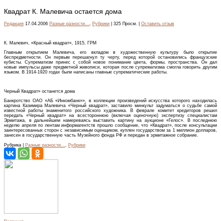
Квадрат К. Малевича остается дома
Редакция
17.04.2006
Разные разности...
,
Рубрики
| 325 Просм. |
Оставить отзыв
К. Малевич, «Красный квадрат», 1915, ГРМ
Главным открытием Малевича, его вкладом в художественную культуру было открытие
беспредметности. Он первым перешагнул ту черту, перед которой остановились французские
кубисты. Супрематизм принес с собой новое понимание цвета, формы, пространства. Он дал
новые импульсы даже предметной живописи, которая после супрематизма смогла говорить другим
языком. В 1914-1920 годах были написаны главные супрематические работы.
Черный Квадрат» останется дома
Банкротство ОАО «АБ «Инкомбанк»», в коллекции произведений искусства которого находилась
картина Казимира Малевича «Черный квадрат», заставило минкульт задуматься о судьбе самой
известной работы знаменитого российского художника. В феврале комитет кредиторов решил
передать «Черный квадрат» на всестороннюю (включая оценочную) экспертизу специалистам
Эрмитажа, в дальнейшем намереваясь выставить картину на аукционе «Гелос». В последнюю
неделю апреля по лентам информагентств прошло сообщение, что «Квадрат», после консультации
заинтересованных сторон с независимым оценщиком, куплен государством за 1 миллион долларов,
занесен в государственную часть Музейного фонда РФ и передан в эрмитажное собрание.
Рубрика |
Разные разности...
,
Рубрики