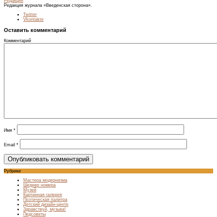
Редакция
Редакция журнала «Введенская сторона».
Twitter
Vkontakte
Оставить комментарий
Комментарий
Имя
*
Email
*
Рубрики
Мастера модернизма
Шедевр номера
Музей
Картинная галерея
Поэтическая палитра
Детский дизайн-центр
Здравствуй, музыка!
Педсоветы