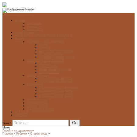
Перейти к содержимому
Главная
О журнале
Рубрики
Карта сайта
Архив журнала
ФОНД-АРХИВ ЛУЧШИХ РАБОТ УЧАЩИХСЯ
Проекты
ЭСТАМП — ЭТО ЗДÓРОВО!
Проект
Новости
Школы-участники проекта
Печатная графика
Художники-графики России
НОВГОРОДСКАЯ ПЕЧАТНЯ
ПРОЕКТ
Галерея работ
Школа печатной графики
Мастер-классы
Фонд Д. Гранина
ГОД ДАНИИЛА ГРАНИНА
ВЕК ДАНИИЛА ГРАНИНА
5 стипендий
5 Стипендий 2017. Финалисты
5 Стипендий 2016. Финал
5 Стипендий 2015. Финал
5 Стипендий 2014. Финал
Диалог Культур
Подари журнал!
С Днём Победы!
Год Памяти и Славы
ART WEB
Партнеры
Search
Меню
Перейти к содержимому
Главная
»
Рубрики
»
Старая вещь
»