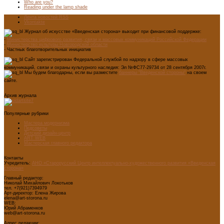
Who are you?
Reading under the lamp shade
Лента новостей RSS
Vkontakte
Журнал об искусстве «Введенская сторона» выходит при финансовой поддержке:
-
Министерства цифрового развития, связи и массовых коммуникаций Российской Федерации
-
Министерство культуры Новгородской области
- Частных благотворительных инициатив
Сайт зарегистрирован Федеральной службой по надзору в сфере массовых
коммуникаций, связи и охраны культурного наследия: Эл №ФС77-29734 от 28 сентября 2007г.
Мы будем благодарны, если вы разместите
баннеры "Введенской стороны"
на своем
сайте.
Архив журнала
Популярные рубрики
Мастера модернизма
Педсоветы
Детский дизайн-центр
ART WEB
Мастерская главного редактора
Контакты
Учредитель:
АНО «Старорусский Центр интеллектуально-художественного развития «Введенская
сторона»
Главный редактор:
Николай Михайлович Локотьков
тел. +7(921)7394979
Арт-директор: Елена Жирова
elena@art-storona.ru
WEB:
Юрий Абраменков
web@art-storona.ru
Адрес редакции: