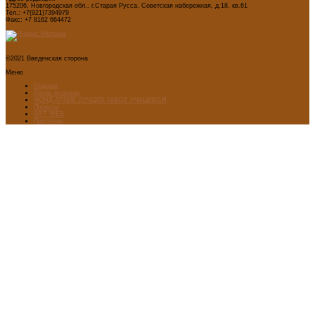
175206, Новгородская обл., г.Старая Русса, Советская набережная, д.18, кв.61
Тел.: +7(921)7394979
Факс: +7 8162 664472
©2021 Введенская сторона
Меню
Главная
Архив журнала
ФОНД-АРХИВ ЛУЧШИХ РАБОТ УЧАЩИХСЯ
Проекты
ART WEB
Партнеры