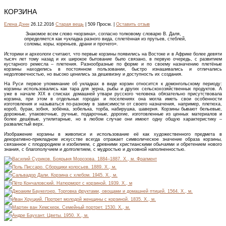
КОРЗИНА
Елена Дэнн
26.12.2016
Старая вещь
| 509 Просм. |
Оставить отзыв
Знакомое всем слово «корзина», согласно толковому словарю В. Даля,
определяется как «укладка разного вида, сплетённая из прутьев, стеблей,
соломы, коры, кореньев, драни и прочего».
Историки и археологи считают, что первые корзины появились на Востоке и в Африке более девяти
тысяч лет тому назад и их широкое бытование было связано, в первую очередь, с развитием
кустарного ремесла – плетения. Разнообразные по форме и по своему назначению плетёные
корзины находились в постоянном пользовании, быстро изнашивались и отличались
недолговечностью, но высоко ценились за дешевизну и доступность их создания.
На Руси первое упоминание об укладках в виде корзин относится к домонгольскому периоду:
корзины использовались как тара для зерна, рыбы и других сельскохозяйственных продуктов. А
уже в начале XIX в списках домашней утвари русского человека обязательно присутствовала
корзина, при этом в отдельных городах и поселениях она могла иметь свои особенности
изготовления и называться по-разному в зависимости от своего назначения, например, плетюха,
короб, бурак, зобня, зобёнка, зобелька, торба, набирушка, шаверня. Корзины бывают бельевые,
дорожные, упаковочные, ручные, подарочные, дорогие, изготовленные из ценных материалов и
более дешёвые, утилитарные, но в любом случае они имеют одну общую характеристику –
развалистый верх.
Изображение корзины в живописи и использование её как художественного предмета в
декоративно-прикладном искусстве всегда отражает символическое значение образа корзины,
связанное с плодородием и изобилием, с древними христианскими обычаями и обретением нового
знания, с благополучием и долголетием, с мудростью и духовной наполненностью.