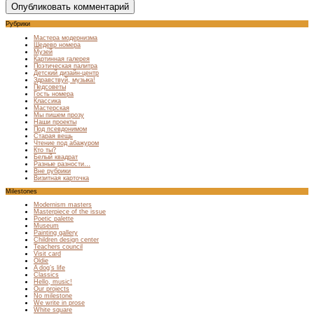
Рубрики
Мастера модернизма
Шедевр номера
Музей
Картинная галерея
Поэтическая палитра
Детский дизайн-центр
Здравствуй, музыка!
Педсоветы
Гость номера
Классика
Мастерская
Мы пишем прозу
Наши проекты
Под псевдонимом
Старая вещь
Чтение под абажуром
Кто ты?
Белый квадрат
Разные разности…
Вне рубрики
Визитная карточка
Milestones
Modernism masters
Masterpiece of the issue
Poetic palette
Museum
Painting gallery
Children design center
Teachers council
Visit card
Oldie
A dog’s life
Classics
Hello, music!
Our projects
No milestone
We write in prose
White square