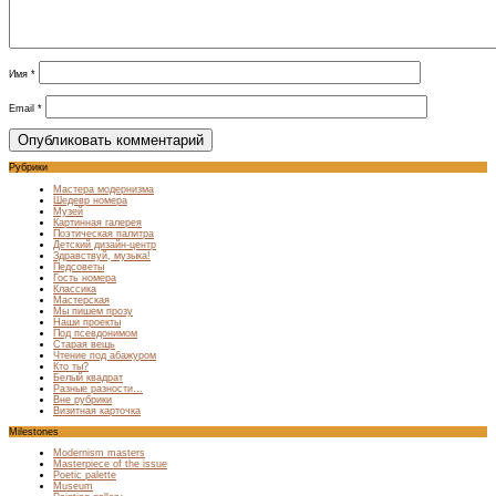
Имя
*
Email
*
Рубрики
Мастера модернизма
Шедевр номера
Музей
Картинная галерея
Поэтическая палитра
Детский дизайн-центр
Здравствуй, музыка!
Педсоветы
Гость номера
Классика
Мастерская
Мы пишем прозу
Наши проекты
Под псевдонимом
Старая вещь
Чтение под абажуром
Кто ты?
Белый квадрат
Разные разности…
Вне рубрики
Визитная карточка
Milestones
Modernism masters
Masterpiece of the issue
Poetic palette
Museum