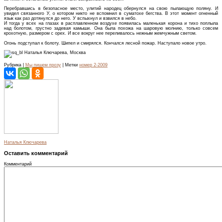
Перебравшись в безопасное место, улитий народец обернулся на свою пылающую поляну. И
увидел связанного У, о котором никто не вспомнил в суматохе бегства. В этот момент огненный
язык как раз дотянулся до него. У вспыхнул и взвился в небо.
И тогда у всех на глазах в расплавленном воздухе появилась маленькая корона и тихо поплыла
над болотом, грустно задевая камыши. Она была похожа на шаровую молнию, только совсем
крохотную, размером с орех. И все вокруг нее переливалось нежным жемчужным светом.
Огонь подступал к болоту. Шипел и смирялся. Кончался лесной пожар. Наступало новое утро.
Наталья Ключарева, Москва
Рубрика |
Мы пишем прозу
| Метки
номер 2-2009
Наталья Ключарева
Оставить комментарий
Комментарий