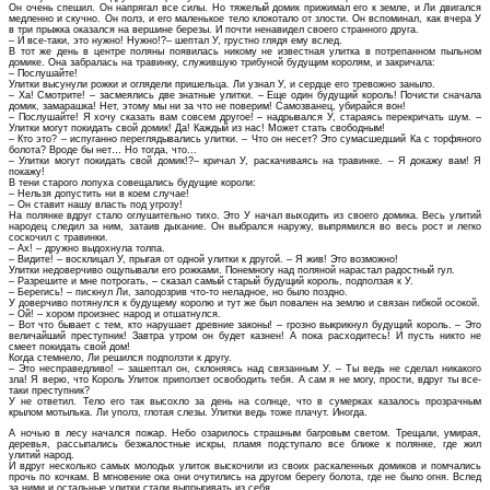
Он очень спешил. Он напрягал все силы. Но тяжелый домик прижимал его к земле, и Ли двигался
медленно и скучно. Он полз, и его маленькое тело клокотало от злости. Он вспоминал, как вчера У
в три прыжка оказался на вершине березы. И почти ненавидел своего странного друга.
– И все-таки, это нужно! Нужно!?– шептал У, грустно глядя ему вслед.
В тот же день в центре поляны появилась никому не известная улитка в потрепанном пыльном
домике. Она забралась на травинку, служившую трибуной будущим королям, и закричала:
– Послушайте!
Улитки высунули рожки и оглядели пришельца. Ли узнал У, и сердце его тревожно заныло.
– Ха! Смотрите! – засмеялись две знатные улитки. – Еще один будущий король! Почисти сначала
домик, замарашка! Нет, этому мы ни за что не поверим! Самозванец, убирайся вон!
– Послушайте! Я хочу сказать вам совсем другое! – надрывался У, стараясь перекричать шум. –
Улитки могут покидать свой домик! Да! Каждый из нас! Может стать свободным!
– Кто это? – испуганно переглядывались улитки. – Что он несет? Это сумасшедший Ка с торфяного
болота? Вроде бы нет… Но тогда, что...
– Улитки могут покидать свой домик!?– кричал У, раскачиваясь на травинке. – Я докажу вам! Я
покажу!
В тени старого лопуха совещались будущие короли:
– Нельзя допустить ни в коем случае!
– Он ставит нашу власть под угрозу!
На полянке вдруг стало оглушительно тихо. Это У начал выходить из своего домика. Весь улитий
народец следил за ним, затаив дыхание. Он выбрался наружу, выпрямился во весь рост и легко
соскочил с травинки.
– Ах! – дружно выдохнула толпа.
– Видите! – восклицал У, прыгая от одной улитки к другой. – Я жив! Это возможно!
Улитки недоверчиво ощупывали его рожками. Понемногу над поляной нарастал радостный гул.
– Разрешите и мне потрогать, – сказал самый старый будущий король, подползая к У.
– Берегись! – пискнул Ли, заподозрив что-то неладное, но было поздно.
У доверчиво потянулся к будущему королю и тут же был повален на землю и связан гибкой осокой.
– Ой! – хором произнес народ и отшатнулся.
– Вот что бывает с тем, кто нарушает древние законы! – грозно выкрикнул будущий король. – Это
величайший преступник! Завтра утром он будет казнен! А пока расходитесь! И пусть никто не
смеет покидать свой дом!
Когда стемнело, Ли решился подползти к другу.
– Это несправедливо! – зашептал он, склоняясь над связанным У. – Ты ведь не сделал никакого
зла! Я верю, что Король Улиток приползет освободить тебя. А сам я не могу, прости, вдруг ты все-
таки преступник?
У не ответил. Тело его так высохло за день на солнце, что в сумерках казалось прозрачным
крылом мотылька. Ли уполз, глотая слезы. Улитки ведь тоже плачут. Иногда.
А ночью в лесу начался пожар. Небо озарилось страшным багровым светом. Трещали, умирая,
деревья, рассыпались безжалостные искры, пламя подступало все ближе к полянке, где жил
улитий народ.
И вдруг несколько самых молодых улиток выскочили из своих раскаленных домиков и помчались
прочь по кочкам. В мгновение ока они очутились на другом берегу болота, где не было огня. Вслед
за ними и остальные улитки стали выпрыгивать из себя.