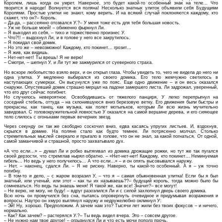
Королем, лишь когда он умрет. Наверное, это будет какой-то особенный знак на теле... Что
творится в народе! Волнуется вся поляна! Несколько знатных улиток объявили себя Будущими
Королями. Простые улитки не знают, кому верить. И на всякий случай поклоняются каждому, кто
скажет, что он?– Король.
– Да-да, – рассеянно отозвался У.?– У меня тоже есть для тебя большая новость.
– Уж не больше моей! – обиженно фыркнул Ли.
– Я выходил из себя, – тихо и торжественно произнес У.
– Что?!! – выдохнул Ли, и в голове у него все закрутилось.
– Я покидал свой домик.
– Но это же – невозможно! Каждому, кто покинет… грозит…
– Я жив, как видишь.
– Нет-нет-нет! Ты врешь! Я не верю!
– Смотри, – шепнул У, и Ли тут же зажмурился от суеверного страха.
Но вскоре любопытство взяло верх, и он открыл глаза. Чтобы увидеть то, чего не видела до него ни
одна улитка. У медленно выбирался из своего домика. Его тело жемчужно светилось в
наступающих сумерках. Он высунулся уже по пояс. Еще одно движение – и он весь оказался
снаружи. Опустевший домик страшно мерцал на ладони замершего листа. Ли задрожал, уверенный,
что его друг сейчас погибнет.
Но случилось невероятное. Освободившись от тяжелого панциря, У легко перепрыгнул на
соседний стебель, оттуда – на склонившуюся вниз березовую ветку. Его движения были быстры и
прекрасны, как танец, как музыка, как полет мотыльков, которым Ли всю жизнь мучительно
завидовал. С головокружительной ловкостью У оказался на самой вершине дерева, и его сияющее
тело слилось с огоньками первых вечерних звезд.
Через секунду он так же свободно соскочил вниз, едва касаясь упругих листьев. И, вздохнув,
скрылся в домике. На поляне стало как будто темнее. Ли потрясенно молчал. Столько
стремительных мыслей сверкало и прыгало в голове, что он не знал, за какой погнаться. От одной,
самой заманчивой и страшной, просто захватывало дух.
«А что если…» – думал Ли и робко вытягивал из домика дрожащие рожки, но тут же так пугался
своей дерзости, что стремглав нырял обратно. – «Нет-нет-нет! Каждому, кто покинет… Неминуемая
гибель… Но ведь у него получилось… А что если…» – и он опять высовывался наружу.
– Нет, – наконец, сдался Ли. – Я не рискну. Наверно, ты какой-то особенный. А я – уж точно
погибну.
– В том-то и дело, – с жаром возразил У, – что я – самая обыкновенная улитка! Если бы я был
знатный, или ученый, или этот – как ты их называешь??– будущий король, тогда можно было бы
сомневаться. Но ведь ты знаешь меня! Я такой же, как все! Значит?– все могут!
– Не верю, не могу, не буду! – вдруг разозлился Ли и с силой захлопнул дверь своего домика.
Всю ночь он промучился без сна, пытаясь опровергнуть очевидное и придумывая возражения и
вопросы. Наутро он хмуро выглянул наружу и недружелюбно окликнул У:
– Эй! Ну, хорошо. Предположим. А зачем нам это? Тысячи лет жили без твоих фокусов – и ничего,
нормально.
– Как? Как зачем? – растерялся У.?– Ты ведь видел вчера. Это – совсем другое.
– Не нужно нам твое другое! – огрызнулся Ли и что есть мочи пополз прочь.