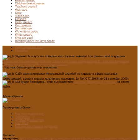
Painting gallery
Children design center
Teachers council
Visit card
Oldie
A dog’s life
Classics
Hello, music!
Our projects
No milestone
We write in prose
White square
Who are you?
Reading under the lamp shade
Лента новостей RSS
Vkontakte
Журнал об искусстве «Введенская сторона» выходит при финансовой поддержке:
-
Министерства цифрового развития, связи и массовых коммуникаций Российской Федерации
-
Министерство культуры Новгородской области
- Частных благотворительных инициатив
Сайт зарегистрирован Федеральной службой по надзору в сфере массовых
коммуникаций, связи и охраны культурного наследия: Эл №ФС77-29734 от 28 сентября 2007г.
Мы будем благодарны, если вы разместите
баннеры "Введенской стороны"
на своем
сайте.
Архив журнала
Популярные рубрики
Мастера модернизма
Педсоветы
Детский дизайн-центр
ART WEB
Мастерская главного редактора
Контакты
Учредитель:
АНО «Старорусский Центр интеллектуально-художественного развития «Введенская