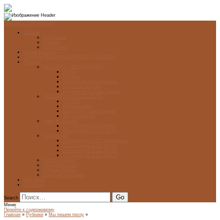
Перейти к содержимому
Главная
О журнале
Рубрики
Карта сайта
Архив журнала
ФОНД-АРХИВ ЛУЧШИХ РАБОТ УЧАЩИХСЯ
Проекты
ЭСТАМП — ЭТО ЗДÓРОВО!
Проект
Новости
Школы-участники проекта
Печатная графика
Художники-графики России
НОВГОРОДСКАЯ ПЕЧАТНЯ
ПРОЕКТ
Галерея работ
Школа печатной графики
Мастер-классы
Фонд Д. Гранина
ГОД ДАНИИЛА ГРАНИНА
ВЕК ДАНИИЛА ГРАНИНА
5 стипендий
5 Стипендий 2017. Финалисты
5 Стипендий 2016. Финал
5 Стипендий 2015. Финал
5 Стипендий 2014. Финал
Диалог Культур
Подари журнал!
С Днём Победы!
Год Памяти и Славы
ART WEB
Партнеры
Search
Меню
Перейти к содержимому
Главная
»
Рубрики
»
Мы пишем прозу
»