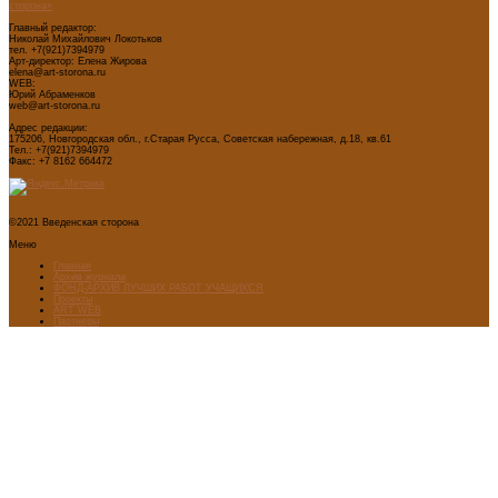
сторона»
Главный редактор:
Николай Михайлович Локотьков
тел. +7(921)7394979
Арт-директор: Елена Жирова
elena@art-storona.ru
WEB:
Юрий Абраменков
web@art-storona.ru
Адрес редакции:
175206, Новгородская обл., г.Старая Русса, Советская набережная, д.18, кв.61
Тел.: +7(921)7394979
Факс: +7 8162 664472
©2021 Введенская сторона
Меню
Главная
Архив журнала
ФОНД-АРХИВ ЛУЧШИХ РАБОТ УЧАЩИХСЯ
Проекты
ART WEB
Партнеры