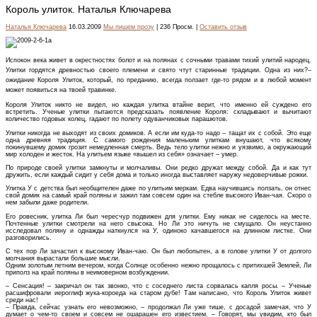
Король улиток. Наталья Ключарева
Наталья Ключарева
16.03.2009
Мы пишем прозу
| 236 Просм. |
Оставить отзыв
Испокон века живет в окрестностях болот и на полянах с сочными травами тихий улитий народец.
Улитки гордятся древностью своего племени и свято чтут старинные традиции. Одна из них?–
ожидание Короля Улиток, который, по преданию, всегда ползает где-то рядом и в любой момент
может появиться на твоей травинке.
Короля Улиток никто не видел, но каждая улитка втайне верит, что именно ей суждено его
встретить. Ученые улитки пытаются предсказать появление Короля: складывают и вычитают
количество годовых колец, гадают по полету одуванчиковых парашютов.
Улитки никогда не выходят из своих домиков. А если им куда-то надо – тащат их с собой. Это еще
одна древняя традиция. С самого рождения маленьким улиткам внушают, что всякому
покинувшему домик грозит немедленная смерть. Ведь тело улитки нежно и уязвимо, а окружающий
мир холоден и жесток. На улитьем языке «вышел из себя» означает – умер.
По природе своей улитки замкнуты и молчаливы. Они редко дружат между собой. Да и как тут
дружить, если каждый сидит у себя дома и только иногда выставляет наружу недоверчивые рожки.
Улитка У с детства был необщителен даже по улитьим меркам. Едва научившись ползать, он отнес
свой домик на самый край поляны и зажил там совсем один на стебле высокого Иван-чая. Скоро о
нем забыли даже родители.
Его ровесник, улитка Ли был чересчур подвижен для улитки. Ему никак не сиделось на месте.
Почтенные улитки смотрели на него свысока. Но Ли это ничуть не смущало. Он неустанно
исследовал поляну и однажды наткнулся на У, одиноко качавшегося на длинном листке. Они
разговорились.
С тех пор Ли зачастил к высокому Иван-чаю. Он был любопытен, а в голове улитки У от долгого
молчания вырастали большие мысли.
Одним золотым летним вечером, когда Солнце особенно нежно прощалось с притихшей Землей, Ли
приполз на край поляны в неимоверном возбуждении.
– Сенсация! – закричал он так звонко, что с соседнего листа сорвалась капля росы. – Ученые
расшифровали иероглиф жука-короеда на старом дубе! Там написано, что Король Улиток живет
среди нас!
– Правда, сейчас узнать его невозможно, – продолжал Ли уже тише, с досадой замечая, что У
думает о чем-то своем и совсем не ошарашен его известием. – Говорят, мы увидим, кто был