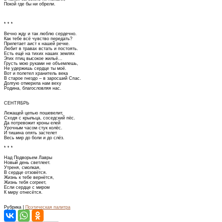
Покой где бы ни обрели.
* * *
Вечно жду и так люблю сердечно.
Как тебе всё чувство передать?
Прилетает аист к нашей речке.
Любит в травах встать и постоять.
Есть ещё на тихих наших землях
Этих птиц высокое жильё...
Грусть мою руками не объемлешь,
Не удержишь сердце ты моё.
Вот и полетел хранитель века
В старое гнездо – в заросший Спас.
Долгую отмерила нам веху
Родина, благословляя нас.
СЕНТЯБРЬ
Лежащей цепью пошевелит,
Сходя с крыльца, соседский пёс.
Да потревожит кроны елей
Урочным часом стук колёс.
И тишина опять застелет
Весь мир до боли и до слёз.
* * *
Над Подворьем Лавры
Новый день светлеет.
Утреня, смолкая,
В сердце отзовётся.
Жизнь к тебе вернётся,
Жизнь тебя согреет,
Если сердце с миром
К миру отнесётся.
Рубрика |
Поэтическая палитра