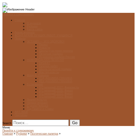
Перейти к содержимому
Главная
О журнале
Рубрики
Карта сайта
Архив журнала
ФОНД-АРХИВ ЛУЧШИХ РАБОТ УЧАЩИХСЯ
Проекты
ЭСТАМП — ЭТО ЗДÓРОВО!
Проект
Новости
Школы-участники проекта
Печатная графика
Художники-графики России
НОВГОРОДСКАЯ ПЕЧАТНЯ
ПРОЕКТ
Галерея работ
Школа печатной графики
Мастер-классы
Фонд Д. Гранина
ГОД ДАНИИЛА ГРАНИНА
ВЕК ДАНИИЛА ГРАНИНА
5 стипендий
5 Стипендий 2017. Финалисты
5 Стипендий 2016. Финал
5 Стипендий 2015. Финал
5 Стипендий 2014. Финал
Диалог Культур
Подари журнал!
С Днём Победы!
Год Памяти и Славы
ART WEB
Партнеры
Search
Меню
Перейти к содержимому
Главная
»
Рубрики
»
Поэтическая палитра
»