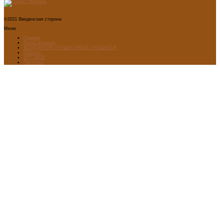
©2021 Введенская сторона
Меню
Главная
Архив журнала
ФОНД-АРХИВ ЛУЧШИХ РАБОТ УЧАЩИХСЯ
Проекты
ART WEB
Партнеры