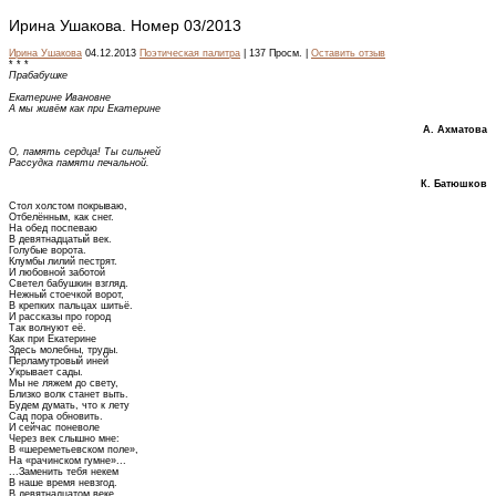
Ирина Ушакова. Номер 03/2013
Ирина Ушакова
04.12.2013
Поэтическая палитра
| 137 Просм. |
Оставить отзыв
* * *
Прабабушке
Екатерине Ивановне
А мы живём как при Екатерине
А. Ахматова
О, память сердца! Ты сильней
Рассудка памяти печальной.
К. Батюшков
Стол холстом покрываю,
Отбелённым, как снег.
На обед поспеваю
В девятнадцатый век.
Голубые ворота.
Клумбы лилий пестрят.
И любовной заботой
Светел бабушкин взгляд.
Нежный стоечкой ворот,
В крепких пальцах шитьё.
И рассказы про город
Так волнуют её.
Как при Екатерине
Здесь молебны, труды.
Перламутровый иней
Укрывает сады.
Мы не ляжем до свету,
Близко волк станет выть.
Будем думать, что к лету
Сад пора обновить.
И сейчас поневоле
Через век слышно мне:
В «шереметьевском поле»,
На «рачинском гумне»...
...Заменить тебя некем
В наше время невзгод.
В девятнадцатом веке