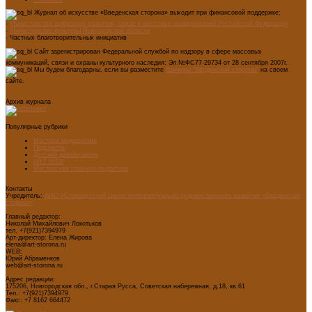
Журнал об искусстве «Введенская сторона» выходит при финансовой поддержке:
-
Министерства цифрового развития, связи и массовых коммуникаций Российской Федерации
-
Министерство культуры Новгородской области
- Частных благотворительных инициатив
Сайт зарегистрирован Федеральной службой по надзору в сфере массовых
коммуникаций, связи и охраны культурного наследия: Эл №ФС77-29734 от 28 сентября 2007г.
Мы будем благодарны, если вы разместите
баннеры "Введенской стороны"
на своем
сайте.
Архив журнала
Популярные рубрики
Мастера модернизма
Педсоветы
Детский дизайн-центр
ART WEB
Мастерская главного редактора
Контакты
Учредитель:
АНО «Старорусский Центр интеллектуально-художественного развития «Введенская
сторона»
Главный редактор:
Николай Михайлович Локотьков
тел. +7(921)7394979
Арт-директор: Елена Жирова
elena@art-storona.ru
WEB:
Юрий Абраменков
web@art-storona.ru
Адрес редакции:
175206, Новгородская обл., г.Старая Русса, Советская набережная, д.18, кв.61
Тел.: +7(921)7394979
Факс: +7 8162 664472