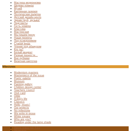
Мастера модернизма
Шедевр номера
Музей
Картинная галерея
Поэтическая палитра
Детский дизайн-центр
Здравствуй, музыка!
Педсоветы
Гость номера
Классика
Мастерская
Мы пишем прозу
Наши проекты
Под псевдонимом
Старая вещь
Чтение под абажуром
Кто ты?
Белый квадрат
Разные разности…
Вне рубрики
Визитная карточка
Milestones
Modernism masters
Masterpiece of the issue
Poetic palette
Museum
Painting gallery
Children design center
Teachers council
Visit card
Oldie
A dog’s life
Classics
Hello, music!
Our projects
No milestone
We write in prose
White square
Who are you?
Reading under the lamp shade
Лента новостей RSS
Vkontakte