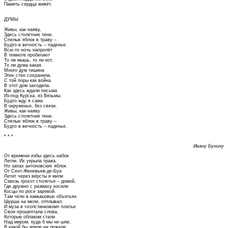
Память сердца живёт.
ДУМЫ
Живы, как наяву,
Здесь столетние тени.
Спелых яблок в траву –
Будто в вечность – паденье.
Всю-то ночь напролёт
В темноте пробегают
То ли мышь, то ли кот,
То ли дума какая.
Много дум тишина
Этих стен сохранила.
С той поры как война
В этот дом заходила.
Как здесь ждали письма
Из-под Курска, из Вязьмы.
Будто жду я сама
В окруженье, без связи.
Живы, как наяву
Здесь столетние тени.
Спелых яблок в траву –
Будто в вечность – паденье.
* * *
Ивану Бунину
От времени избы здесь набок
Легли. Их укрыла трава.
Но запах антоновских яблок
От Сент-Женевьев-де-Буа
Летит через вёрсты и мили
Сквозь грохот столетья – домой,
Где дружно с размаху косили
Косцы по росе заревой.
Там чёлн в камышовых объятьях
Шурша на мели, отплывал.
И муза в «холстинковом» платье
Свои прошептала слова,
Которые облаком стали
Над миром, куда б мы ни шли,
В какой бы земле ни лежали,