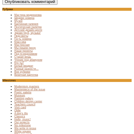
Рубрики
Мастера модернизма
Шедевр номера
Музей
Картинная галерея
Поэтическая палитра
Детский дизайн-центр
Здравствуй, музыка!
Педсоветы
Гость номера
Классика
Мастерская
Мы пишем прозу
Наши проекты
Под псевдонимом
Старая вещь
Чтение под абажуром
Кто ты?
Белый квадрат
Разные разности…
Вне рубрики
Визитная карточка
Milestones
Modernism masters
Masterpiece of the issue
Poetic palette
Museum
Painting gallery
Children design center
Teachers council
Visit card
Oldie
A dog’s life
Classics
Hello, music!
Our projects
No milestone
We write in prose
White square