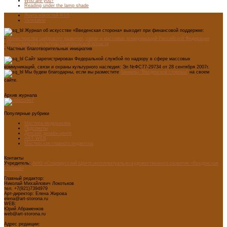
Who are you?
Reading under the lamp shade
Лента новостей RSS
Vkontakte
Журнал об искусстве «Введенская сторона» выходит при финансовой поддержке:
-
Министерства цифрового развития, связи и массовых коммуникаций Российской Федерации
-
Министерство культуры Новгородской области
- Частных благотворительных инициатив
Сайт зарегистрирован Федеральной службой по надзору в сфере массовых
коммуникаций, связи и охраны культурного наследия: Эл №ФС77-29734 от 28 сентября 2007г.
Мы будем благодарны, если вы разместите
баннеры "Введенской стороны"
на своем
сайте.
Архив журнала
Популярные рубрики
Мастера модернизма
Педсоветы
Детский дизайн-центр
ART WEB
Мастерская главного редактора
Контакты
Учредитель:
АНО «Старорусский Центр интеллектуально-художественного развития «Введенская
сторона»
Главный редактор:
Николай Михайлович Локотьков
тел. +7(921)7394979
Арт-директор: Елена Жирова
elena@art-storona.ru
WEB:
Юрий Абраменков
web@art-storona.ru
Адрес редакции: