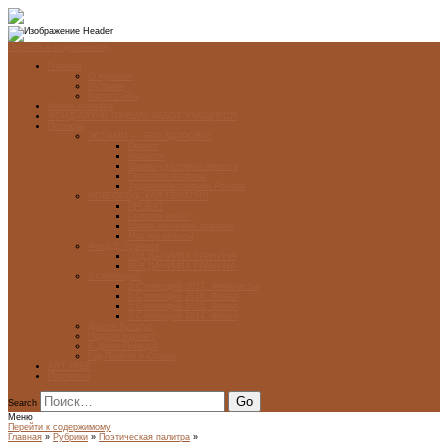
Перейти к содержимому
Главная
О журнале
Рубрики
Карта сайта
Архив журнала
ФОНД-АРХИВ ЛУЧШИХ РАБОТ УЧАЩИХСЯ
Проекты
ЭСТАМП — ЭТО ЗДÓРОВО!
Проект
Новости
Школы-участники проекта
Печатная графика
Художники-графики России
НОВГОРОДСКАЯ ПЕЧАТНЯ
ПРОЕКТ
Галерея работ
Школа печатной графики
Мастер-классы
Фонд Д. Гранина
ГОД ДАНИИЛА ГРАНИНА
ВЕК ДАНИИЛА ГРАНИНА
5 стипендий
5 Стипендий 2017. Финалисты
5 Стипендий 2016. Финал
5 Стипендий 2015. Финал
5 Стипендий 2014. Финал
Диалог Культур
Подари журнал!
С Днём Победы!
Год Памяти и Славы
ART WEB
Партнеры
Search
Меню
Перейти к содержимому
Главная
»
Рубрики
»
Поэтическая палитра
»