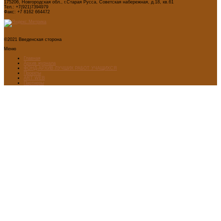
175206, Новгородская обл., г.Старая Русса, Советская набережная, д.18, кв.61
Тел.: +7(921)7394979
Факс: +7 8162 664472
©2021 Введенская сторона
Меню
Главная
Архив журнала
ФОНД-АРХИВ ЛУЧШИХ РАБОТ УЧАЩИХСЯ
Проекты
ART WEB
Партнеры