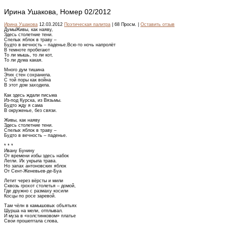
Ирина Ушакова, Номер 02/2012
Ирина Ушакова
12.03.2012
Поэтическая палитра
| 68 Просм. |
Оставить отзыв
ДумыЖивы, как наяву,
Здесь столетние тени.
Спелых яблок в траву –
Будто в вечность – паденье.Всю-то ночь напролёт
В темноте пробегают
То ли мышь, то ли кот,
То ли дума какая.
Много дум тишина
Этих стен сохранила.
С той поры как война
В этот дом заходила.
Как здесь ждали письма
Из-под Курска, из Вязьмы.
Будто жду я сама
В окруженье, без связи.
Живы, как наяву
Здесь столетние тени.
Спелых яблок в траву –
Будто в вечность – паденье.
* * *
Ивану Бунину
От времени избы здесь набок
Легли. Их укрыла трава.
Но запах антоновских яблок
От Сент-Женевьев-де-Буа
Летит через вёрсты и мили
Сквозь грохот столетья – домой,
Где дружно с размаху косили
Косцы по росе заревой.
Там чёлн в камышовых объятьях
Шурша на мели, отплывал.
И муза в «холстинковом» платье
Свои прошептала слова,