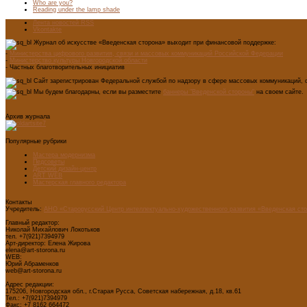
Who are you?
Reading under the lamp shade
Лента новостей RSS
Vkontakte
Журнал об искусстве «Введенская сторона» выходит при финансовой поддержке:
-
Министерства цифрового развития, связи и массовых коммуникаций Российской Федерации
-
Министерство культуры Новгородской области
- Частных благотворительных инициатив
Сайт зарегистрирован Федеральной службой по надзору в сфере массовых коммуникаций, с
Мы будем благодарны, если вы разместите
баннеры "Введенской стороны"
на своем сайте.
Архив журнала
Популярные рубрики
Мастера модернизма
Педсоветы
Детский дизайн-центр
ART WEB
Мастерская главного редактора
Контакты
Учредитель:
АНО «Старорусский Центр интеллектуально-художественного развития «Введенская ст
Главный редактор:
Николай Михайлович Локотьков
тел. +7(921)7394979
Арт-директор: Елена Жирова
elena@art-storona.ru
WEB:
Юрий Абраменков
web@art-storona.ru
Адрес редакции:
175206, Новгородская обл., г.Старая Русса, Советская набережная, д.18, кв.61
Тел.: +7(921)7394979
Факс: +7 8162 664472