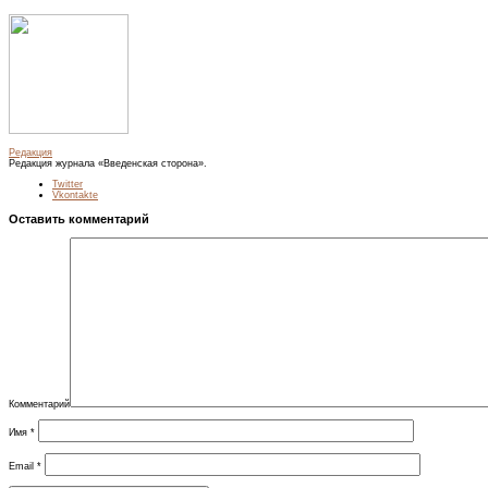
Редакция
Редакция журнала «Введенская сторона».
Twitter
Vkontakte
Оставить комментарий
Комментарий
Имя
*
Email
*