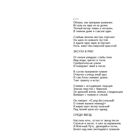
* * *
Облака, как призраки развалин.
Встали на заре из-за долин.
Теплый вечер темен и печален,
В темном доме я совсем один.
Слабым звоном люстра отвечает
На шаги по комнате пустой...
А вдали заря зарю встречает,
Ночь зовет бессмертной красотой.
ЗАСУХА В РАЮ
От пальм увядших слабы тени.
Ища воды, кричат в тоске
Среброголосые олени
И пожирают змей в песке.
В сухом лазоревом тумане
Очерчен солнца алый круг,
И сам Алла сжимает длани,
Таит тревогу и испуг.
Снимая с исхудевших пальцев
Златые перстни с бирюзой,
Он дальний вопль земных страдальцев
Внимает с гневом и слезой.
Он говорит: «О род бессильный!
О племя жалкое невежд!»
И жарко веет ветер пыльный
Под легкий шелк его одежд.
СРЕДИ ЗВЕЗД
Настала ночь, остыл от звезд песок.
Скользя в песке, я шел за караваном,
И Млечный Путь, двоящийся поток,
Белел над ним светящимся туманом.