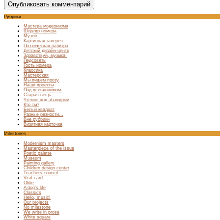
Рубрики
Мастера модернизма
Шедевр номера
Музей
Картинная галерея
Поэтическая палитра
Детский дизайн-центр
Здравствуй, музыка!
Педсоветы
Гость номера
Классика
Мастерская
Мы пишем прозу
Наши проекты
Под псевдонимом
Старая вещь
Чтение под абажуром
Кто ты?
Белый квадрат
Разные разности…
Вне рубрики
Визитная карточка
Milestones
Modernism masters
Masterpiece of the issue
Poetic palette
Museum
Painting gallery
Children design center
Teachers council
Visit card
Oldie
A dog’s life
Classics
Hello, music!
Our projects
No milestone
We write in prose
White square