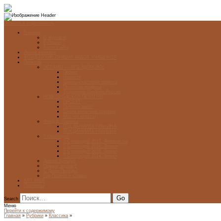
Перейти к содержимому
Главная
О журнале
Рубрики
Карта сайта
Архив журнала
ФОНД-АРХИВ ЛУЧШИХ РАБОТ УЧАЩИХСЯ
Проекты
ЭСТАМП — ЭТО ЗДÓРОВО!
Проект
Новости
Школы-участники проекта
Печатная графика
Художники-графики России
НОВГОРОДСКАЯ ПЕЧАТНЯ
ПРОЕКТ
Галерея работ
Школа печатной графики
Мастер-классы
Фонд Д. Гранина
ГОД ДАНИИЛА ГРАНИНА
ВЕК ДАНИИЛА ГРАНИНА
5 стипендий
5 Стипендий 2017. Финалисты
5 Стипендий 2016. Финал
5 Стипендий 2015. Финал
5 Стипендий 2014. Финал
Диалог Культур
Подари журнал!
С Днём Победы!
Год Памяти и Славы
ART WEB
Партнеры
Search
Меню
Перейти к содержимому
Главная
»
Рубрики
»
Классика
»