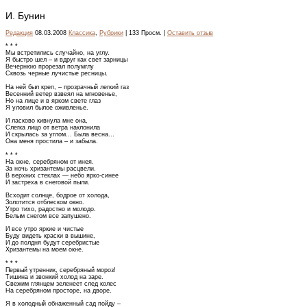
И. Бунин
Редакция
08.03.2008
Классика
,
Рубрики
| 133 Просм. |
Оставить отзыв
* * *
Мы встретились случайно, на углу.
Я быстро шел – и вдруг как свет зарницы
Вечернюю прорезал полумглу
Сквозь черные лучистые ресницы.
На ней был креп, – прозрачный легкий газ
Весенний ветер взвеял на мгновенье,
Но на лице и в ярком свете глаз
Я уловил былое оживленье.
И ласково кивнула мне она,
Слегка лицо от ветра наклонила
И скрылась за углом... Была весна...
Она меня простила – и забыла.
* * *
На окне, серебряном от инея.
За ночь хризантемы расцвели.
В верхних стеклах — небо ярко-синее
И застреха в снеговой пыли.
Всходит солнце, бодрое от холода,
Золотится отблеском окно.
Утро тихо, радостно и молодо.
Белым снегом все запушено.
И все утро яркие и чистые
Буду видеть краски в вышине,
И до полдня будут серебристые
Хризантемы на моем окне.
* * *
Первый утренник, серебряный мороз!
Тишина и звонкий холод на заре.
Свежим глянцем зеленеет след колес
На серебряном просторе, на дворе.
Я в холодный обнаженный сад пойду –