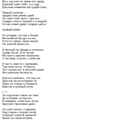
Весь рассеян по земле его наряд.
Бирюзой сияет небо, а в саду
Красным пламенем настурции горят.
Первый утренник –
предвестник зимних дней.
Но сияет небо ярче с высоты,
Сердце стало и трезвей и холодней.
Но как пламя рдеют поздние цветы.
НОВЫЙ ХРАМ
По алтарям, пустым и белым.
Весенний ветер дул на нас,
И кто-то сверху капал мелом
На золотой иконостас.
И звучный гул бродил в колоннах,
Среди лесов. И по лесам
Мы шли в широких балахонах,
С кистями, в купол, к небесам.
И часто, вместе с малярами,
Там пели песни. И Христа,
Что слушал нас в веселом храме,
Мы написали неспроста.
Нам все казалось, что под эти
Простые песни вспомнит он
Порог на солнце в Назарете,
Верстак и кубовый хитон.
* * *
Уж подсыхает хмель на тыне.
За хуторами, на бахчах,
В нежарких солнечных лучах
Краснеют бронзовые дыни.
Уж хлеб свезен, и вдалеке,
Над старою степною хатой.
Сверкает золотой заплатой
Крыло на сером ветряке.