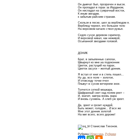
Он дымчат был, прозрачен и высок.
Он пропадал в горах за Иорданом,
Он ниспадал на сумрачный восток,
К иным звездам,
к забытым райским странам.
Скользя в песке, шел за верблюдом я.
Верблюд чернел, его большое тело
На верховом качало ствол ружья.
Седло сухое деревом скрипело,
И верховой кивал, как неживой,
Осыпанной звездами головой.
ДОНИК
Брат, в запыленных сапогах,
Швырнул ко мне на подоконник
Цветок, растущий на парах,
Цветок засухи – желтый донник.
Я встал от книг и в степь пошел...
Ну да, все поле – золотое,
И отовсюду точки пчел
Плывут в сухом вечернем зное.
Толчется сеткой мошкара,
Шафранный свет над полем реет –
И, значит, завтра вновь жара
И вновь сухмень. А хлеб уж зреет.
Да, зреет и грозит нуждой,
Быть может, голодом... И все же
Мне этот донник золотой
На миг всего, всего дороже!
Станислав Тихонов.
Рубрика |
Классика
,
Рубрики