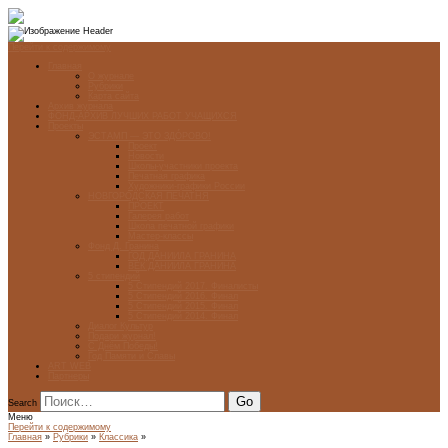
Перейти к содержимому
Главная
О журнале
Рубрики
Карта сайта
Архив журнала
ФОНД-АРХИВ ЛУЧШИХ РАБОТ УЧАЩИХСЯ
Проекты
ЭСТАМП — ЭТО ЗДÓРОВО!
Проект
Новости
Школы-участники проекта
Печатная графика
Художники-графики России
НОВГОРОДСКАЯ ПЕЧАТНЯ
ПРОЕКТ
Галерея работ
Школа печатной графики
Мастер-классы
Фонд Д. Гранина
ГОД ДАНИИЛА ГРАНИНА
ВЕК ДАНИИЛА ГРАНИНА
5 стипендий
5 Стипендий 2017. Финалисты
5 Стипендий 2016. Финал
5 Стипендий 2015. Финал
5 Стипендий 2014. Финал
Диалог Культур
Подари журнал!
С Днём Победы!
Год Памяти и Славы
ART WEB
Партнеры
Search
Меню
Перейти к содержимому
Главная
»
Рубрики
»
Классика
»