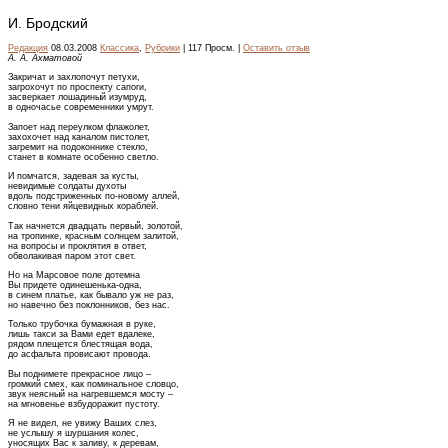
И. Бродский
Редакция
08.03.2008
Классика
,
Рубрики
| 117 Просм. |
Оставить отзыв
А. А. Ахматовой
Закричат и захлопочут петухи,
загрохочут по проспекту сапоги,
засверкает лошадиный изумруд,
в одночасье современники умрут.
Запоет над переулком флажолет,
захохочет над каналом пистолет,
загремит на подоконнике стекло,
станет в комнате особенно светло.
И помчатся, задевая за кусты,
невидимые солдаты духоты
вдоль подстриженных по-новому аллей,
словно тени яйцевидных кораблей.
Так начнется двадцать первый, золотой,
на тропинке, красным солнцем залитой,
на вопросы и проклятия в ответ,
обволакивая паром этот свет.
Но на Марсовое поле дотемна
Вы придете одинешенька-одна,
в синем платье, как бывало уж не раз,
но навечно без поклонников, без нас.
Только трубочка бумажная в руке,
лишь такси за Вами едет вдалеке,
рядом плещется блестящая вода,
до асфальта провисают провода.
Вы поднимете прекрасное лицо –
громкий смех, как поминальное словцо,
звук неясный на нагревшемся мосту –
на мгновенье взбудоражит пустоту.
Я не видел, не увижу Ваших слез,
не услышу я шуршания колес,
уносящих Вас к заливу, к деревам,