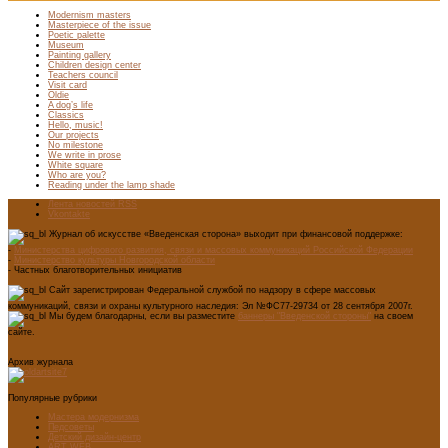
Modernism masters
Masterpiece of the issue
Poetic palette
Museum
Painting gallery
Children design center
Teachers council
Visit card
Oldie
A dog’s life
Classics
Hello, music!
Our projects
No milestone
We write in prose
White square
Who are you?
Reading under the lamp shade
Лента новостей RSS
Vkontakte
Журнал об искусстве «Введенская сторона» выходит при финансовой поддержке:
-
Министерства цифрового развития, связи и массовых коммуникаций Российской Федерации
-
Министерство культуры Новгородской области
- Частных благотворительных инициатив
Сайт зарегистрирован Федеральной службой по надзору в сфере массовых
коммуникаций, связи и охраны культурного наследия: Эл №ФС77-29734 от 28 сентября 2007г.
Мы будем благодарны, если вы разместите
баннеры "Введенской стороны"
на своем
сайте.
Архив журнала
Популярные рубрики
Мастера модернизма
Педсоветы
Детский дизайн-центр
ART WEB