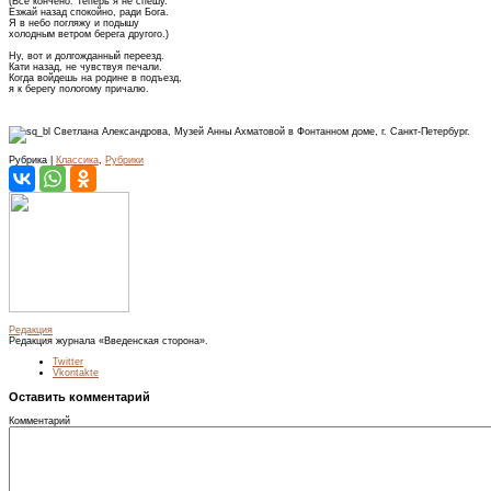
(Все кончено. Теперь я не спешу.
Езжай назад спокойно, ради Бога.
Я в небо погляжу и подышу
холодным ветром берега другого.)
Ну, вот и долгожданный переезд.
Кати назад, не чувствуя печали.
Когда войдешь на родине в подъезд,
я к берегу пологому причалю.
Светлана Александрова, Музей Анны Ахматовой в Фонтанном доме, г. Санкт-Петербург.
Рубрика |
Классика
,
Рубрики
Редакция
Редакция журнала «Введенская сторона».
Twitter
Vkontakte
Оставить комментарий
Комментарий