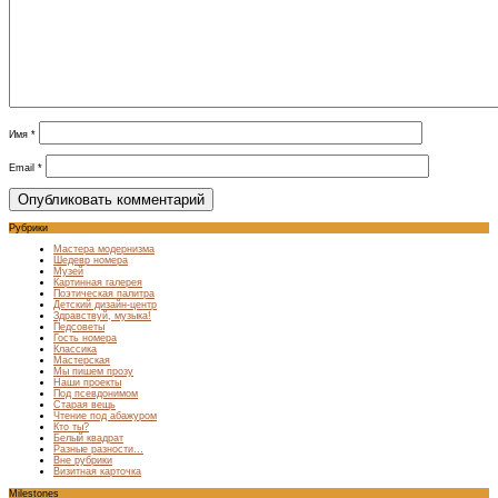
Имя
*
Email
*
Рубрики
Мастера модернизма
Шедевр номера
Музей
Картинная галерея
Поэтическая палитра
Детский дизайн-центр
Здравствуй, музыка!
Педсоветы
Гость номера
Классика
Мастерская
Мы пишем прозу
Наши проекты
Под псевдонимом
Старая вещь
Чтение под абажуром
Кто ты?
Белый квадрат
Разные разности…
Вне рубрики
Визитная карточка
Milestones