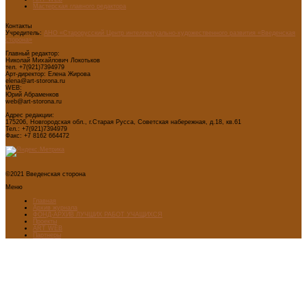
Мастерская главного редактора
Контакты
Учредитель:
АНО «Старорусский Центр интеллектуально-художественного развития «Введенская
сторона»
Главный редактор:
Николай Михайлович Локотьков
тел. +7(921)7394979
Арт-директор: Елена Жирова
elena@art-storona.ru
WEB:
Юрий Абраменков
web@art-storona.ru
Адрес редакции:
175206, Новгородская обл., г.Старая Русса, Советская набережная, д.18, кв.61
Тел.: +7(921)7394979
Факс: +7 8162 664472
©2021 Введенская сторона
Меню
Главная
Архив журнала
ФОНД-АРХИВ ЛУЧШИХ РАБОТ УЧАЩИХСЯ
Проекты
ART WEB
Партнеры