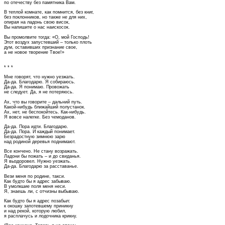
по отечеству без памятника Вам.
В теплой комнате, как помнится, без книг,
без поклонников, но также не для них,
опирая на ладонь свою висок,
Вы напишите о нас наискосок.
Вы промолвите тогда: «О, мой Господь!
Этот воздух запустевший – только плоть
дум, оставивших признание свое,
а не новое творение Твое!»
* * *
Мне говорят, что нужно уезжать.
Да-да. Благодарю. Я собираюсь.
Да-да. Я понимаю. Провожать
не следует. Да, я не потеряюсь.
Ах, что вы говорите – дальний путь.
Какой-нибудь ближайший полустанок.
Ах, нет, не беспокойтесь. Как-нибудь.
Я вовсе налегке. Без чемоданов.
Да-да. Пора идти. Благодарю.
Да-да. Пора. И каждый понимает.
Безрадостную зимнюю зарю
над родиной деревья поднимают.
Все кончено. Не стану возражать.
Ладони бы пожать – и до свиданья.
Я выздоровел. Нужно уезжать.
Да-да. Благодарю за расставанье.
Вези меня по родине, такси.
Как будто бы я адрес забываю.
В умолкшие поля меня неси.
Я, знаешь ли, с отчизны выбываю.
Как будто бы я адрес позабыл:
к окошку запотевшему приникну
и над рекой, которую любил,
я расплачусь и лодочника крикну.