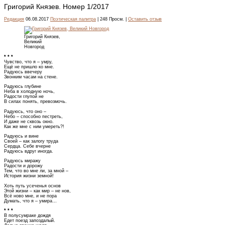
Григорий Князев. Номер 1/2017
Редакция
06.08.2017
Поэтическая палитра
| 248 Просм. |
Оставить отзыв
Григорий Князев,
Великий
Новгород
* * *
Чувство, что я – умру,
Ещё не пришло ко мне.
Радуюсь ввечеру
Звонким часам на стене.
Радуюсь глубине
Неба в холодную ночь,
Радости глупой не
В силах понять, превозмочь.
Радуюсь, что оно –
Небо – способно пестреть,
И даже не сквозь окно.
Как же мне с ним умереть?!
Радуюсь и вине
Своей – как залогу труда
Сердца. Себе вчерне
Радуюсь вдруг иногда.
Радуюсь миражу
Радости и дорожу
Тем, что во мне ли, за мной –
История жизни земной!
Хоть путь усеченья основ
Этой жизни – как мир – не нов,
Всё ново мне, и не пора
Думать, что я – умира…
* * *
В полусумраке дождя
Едет поезд запоздалый.