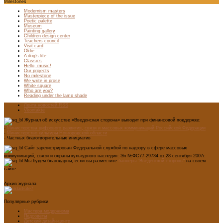
Milestones
Modernism masters
Masterpiece of the issue
Poetic palette
Museum
Painting gallery
Children design center
Teachers council
Visit card
Oldie
A dog’s life
Classics
Hello, music!
Our projects
No milestone
We write in prose
White square
Who are you?
Reading under the lamp shade
Лента новостей RSS
Vkontakte
Журнал об искусстве «Введенская сторона» выходит при финансовой поддержке:
-
Министерства цифрового развития, связи и массовых коммуникаций Российской Федерации
-
Министерство культуры Новгородской области
- Частных благотворительных инициатив
Сайт зарегистрирован Федеральной службой по надзору в сфере массовых
коммуникаций, связи и охраны культурного наследия: Эл №ФС77-29734 от 28 сентября 2007г.
Мы будем благодарны, если вы разместите
баннеры "Введенской стороны"
на своем
сайте.
Архив журнала
Популярные рубрики
Мастера модернизма
Педсоветы
Детский дизайн-центр