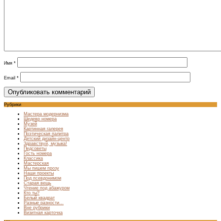
Имя
*
Email
*
Рубрики
Мастера модернизма
Шедевр номера
Музей
Картинная галерея
Поэтическая палитра
Детский дизайн-центр
Здравствуй, музыка!
Педсоветы
Гость номера
Классика
Мастерская
Мы пишем прозу
Наши проекты
Под псевдонимом
Старая вещь
Чтение под абажуром
Кто ты?
Белый квадрат
Разные разности…
Вне рубрики
Визитная карточка