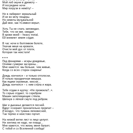
Мой лоб окуни в дремоту –
И посредине ночи
Мир погрузи в немóту! –
Не в лабиринт зеркальный
И не во мглу пещеры.
Но немоты музыкальной
Дай мне, как «Символ веры»,
Хоть Ты не спать заповедал,
Тебя, что ни миг, ожидая.
В крови моей – heavy metal,
Ей внемлет земля седая.
В час ночи в болтливом болоте,
Укачав меня на кровати,
Очисти мой дух от плоти,
Которая так некстати!
* * *
Под фонарями – искры дождевые,
Огнями сумерки засорены…
Мне кажется: мы больше, чем живые,
Когда со всех сторон озарены!
Дождь кончился – и только отголоски,
И только праздничная мишура.
Как ящики огромные, киоски…
Дождь кончился – с ним спáла и жара.
Тебе отдам я куртку: «Не промокла?..».
То серью отдают, то серебром
Машин запотевающие стёкла,
Шепнув о лёгкой смуте под ребром.
Шаг и дыханье делаются песней.
Вдруг «скорая» пронзительно промчит –
И воздух, что тумана легковесней,
Так терпко и неистово горчит.
На низкой ветке лист в лицо целует.
Ни зонтика не надо, ни плаща…
Мне кажется, что жизнь меня балует,
С тобой и со Вселенной сообща!