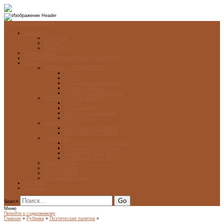
Перейти к содержимому
Главная
О журнале
Рубрики
Карта сайта
Архив журнала
ФОНД-АРХИВ ЛУЧШИХ РАБОТ УЧАЩИХСЯ
Проекты
ЭСТАМП — ЭТО ЗДÓРОВО!
Проект
Новости
Школы-участники проекта
Печатная графика
Художники-графики России
НОВГОРОДСКАЯ ПЕЧАТНЯ
ПРОЕКТ
Галерея работ
Школа печатной графики
Мастер-классы
Фонд Д. Гранина
ГОД ДАНИИЛА ГРАНИНА
ВЕК ДАНИИЛА ГРАНИНА
5 стипендий
5 Стипендий 2017. Финалисты
5 Стипендий 2016. Финал
5 Стипендий 2015. Финал
5 Стипендий 2014. Финал
Диалог Культур
Подари журнал!
С Днём Победы!
Год Памяти и Славы
ART WEB
Партнеры
Search
Меню
Перейти к содержимому
Главная
»
Рубрики
»
Поэтическая палитра
»