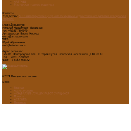
ART WEB
Мастерская главного редактора
Контакты
Учредитель:
АНО «Старорусский Центр интеллектуально-художественного развития «Введенская
сторона»
Главный редактор:
Николай Михайлович Локотьков
тел. +7(921)7394979
Арт-директор: Елена Жирова
elena@art-storona.ru
WEB:
Юрий Абраменков
web@art-storona.ru
Адрес редакции:
175206, Новгородская обл., г.Старая Русса, Советская набережная, д.18, кв.61
Тел.: +7(921)7394979
Факс: +7 8162 664472
©2021 Введенская сторона
Меню
Главная
Архив журнала
ФОНД-АРХИВ ЛУЧШИХ РАБОТ УЧАЩИХСЯ
Проекты
ART WEB
Партнеры