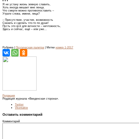
* * *
Я не устану жизнь земную славить,
Хоть иногда мешает мне ленца.
Что смерти можно противопоставить –
Утрате слова, имени, лица?
– Присутствие, участие, возможность
Сказать и сделать что-то по душе!
Пусть это всё для вечности – ничтожность,
Здесь и сейчас, ещё – или уже…
Рубрика |
Поэтическая палитра
| Метки
номер 1-2017
Редакция
Редакция журнала «Введенская сторона».
Twitter
Vkontakte
Оставить комментарий
Комментарий