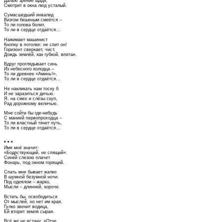
Далью зрение щадя,
Смотрит в окна люд усталый.
Сумасшедший инвалид
Визгом бешеным смеётся –
То ли голова болит,
То ли в сердце отдаётся…
Нажимает машинист
Кнопку в потолке: не спит он!
Горизонт сверкает, чист,
Дождь землёй, как губкой, впитан.
Вдруг проглядывает синь
Из небесного колодца –
То ли древнее «Аминь!»,
То ли в сердце отдаётся…
Не накликать нам тоску б
И не заразиться дичью.
Я, на смех и слёзы скуп,
Рад дорожному величью.
Мне сойти бы где-нибудь
С манией первопроходца –
То ли властный тянет путь,
То ли в сердце отдаётся…
* * *
Имя моё значит:
«Бодрствующий, не спящий».
Синей слезою плачет
Фонарь, под окном горящий.
Спать мне бывает жалко
В шумной безумной ночи.
Под одеялом – жарко,
Мысли – длинней, короче.
Встать бы, освободиться
От мыслей, но нет им края.
Гулко звенит водица,
Ей вторит земля сырая.
Всё же не встану. «Отче,