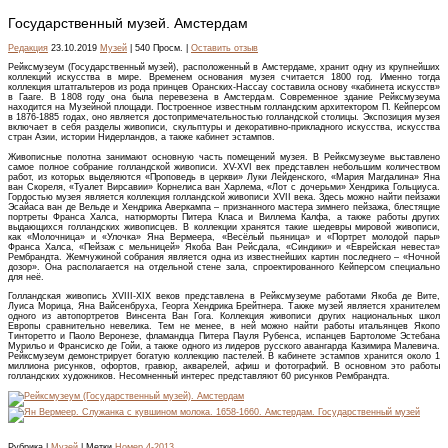
Государственный музей. Амстердам
Редакция
23.10.2019
Музей
| 540 Просм. |
Оставить отзыв
Рейксмузеум (Государственный музей), расположенный в Амстердаме, хранит одну из крупнейших
коллекций искусства в мире. Временем основания музея считается 1800 год. Именно тогда
коллекция штатгальтеров из рода принцев Оранских-Нассау составила основу «кабинета искусств»
в Гааге. В 1808 году она была перевезена в Амстердам. Современное здание Рейксмузеума
находится на Музейной площади. Построенное известным голландским архитектором П. Кейперсом
в 1876-1885 годах, оно является достопримечательностью голландской столицы. Экспозиция музея
включает в себя разделы живописи, скульптуры и декоративно-прикладного искусства, искусства
стран Азии, истории Нидерландов, а также кабинет эстампов.
Живописные полотна занимают основную часть помещений музея. В Рейксмузеуме выставлено
самое полное собрание голландской живописи. XV-XVI век представлен небольшим количеством
работ, из которых выделяются «Проповедь в церкви» Луки Лейденского, «Мария Магдалина» Яна
ван Скореля, «Туалет Вирсавии» Корнелиса ван Харлема, «Лот с дочерьми» Хендрика Гольциуса.
Гордостью музея является коллекция голландской живописи XVII века. Здесь можно найти пейзажи
Эсайаса ван де Вельде и Хендрика Аверкампа – признанного мастера зимнего пейзажа, блестящие
портреты Франса Халса, натюрморты Питера Класа и Виллема Калфа, а также работы других
выдающихся голландских живописцев. В коллекции хранятся такие шедевры мировой живописи,
как «Молочница» и «Улочка» Яна Вермеера, «Весёлый пьяница» и «Портрет молодой пары»
Франса Халса, «Пейзаж с мельницей» Якоба Ван Рейсдала, «Синдики» и «Еврейская невеста»
Рембрандта. Жемчужиной собрания является одна из известнейших картин последнего – «Ночной
дозор». Она располагается на отдельной стене зала, спроектированного Кейперсом специально
для неё.
Голландская живопись XVIII-XIX веков представлена в Рейксмузеуме работами Якоба де Вите,
Луиса Морица, Яна Вайсенбруха, Георга Хендрика Брейтнера. Также музей является хранителем
одного из автопортретов Винсента Ван Гога. Коллекция живописи других национальных школ
Европы сравнительно невелика. Тем не менее, в ней можно найти работы итальянцев Якопо
Тинторетто и Паоло Веронезе, фламандца Питера Пауля Рубенса, испанцев Бартоломе Эстебана
Мурильо и Франсиско де Гойи, а также одного из лидеров русского авангарда Казимира Малевича.
Рейксмузеум демонстрирует богатую коллекцию пастелей. В кабинете эстампов хранится около 1
миллиона рисунков, офортов, гравюр, акварелей, афиш и фотографий. В основном это работы
голландских художников. Несомненный интерес представляют 60 рисунков Рембрандта.
Рубрика |
Музей
| Метки
Номер 4-2013