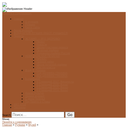
Перейти к содержимому
Главная
О журнале
Рубрики
Карта сайта
Архив журнала
ФОНД-АРХИВ ЛУЧШИХ РАБОТ УЧАЩИХСЯ
Проекты
ЭСТАМП — ЭТО ЗДÓРОВО!
Проект
Новости
Школы-участники проекта
Печатная графика
Художники-графики России
НОВГОРОДСКАЯ ПЕЧАТНЯ
ПРОЕКТ
Галерея работ
Школа печатной графики
Мастер-классы
Фонд Д. Гранина
ГОД ДАНИИЛА ГРАНИНА
ВЕК ДАНИИЛА ГРАНИНА
5 стипендий
5 Стипендий 2017. Финалисты
5 Стипендий 2016. Финал
5 Стипендий 2015. Финал
5 Стипендий 2014. Финал
Диалог Культур
Подари журнал!
С Днём Победы!
Год Памяти и Славы
ART WEB
Партнеры
Search
Меню
Перейти к содержимому
Главная
»
Рубрики
»
Музей
»