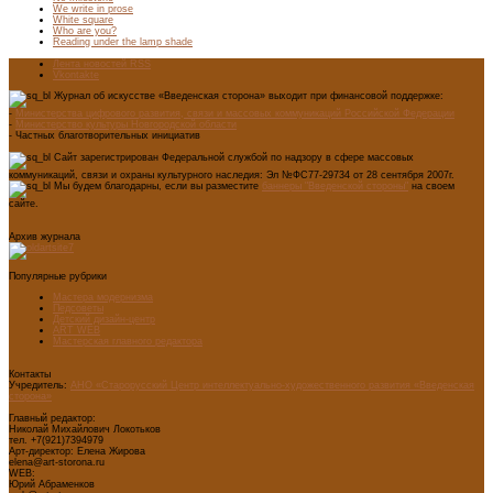
We write in prose
White square
Who are you?
Reading under the lamp shade
Лента новостей RSS
Vkontakte
Журнал об искусстве «Введенская сторона» выходит при финансовой поддержке:
-
Министерства цифрового развития, связи и массовых коммуникаций Российской Федерации
-
Министерство культуры Новгородской области
- Частных благотворительных инициатив
Сайт зарегистрирован Федеральной службой по надзору в сфере массовых
коммуникаций, связи и охраны культурного наследия: Эл №ФС77-29734 от 28 сентября 2007г.
Мы будем благодарны, если вы разместите
баннеры "Введенской стороны"
на своем
сайте.
Архив журнала
Популярные рубрики
Мастера модернизма
Педсоветы
Детский дизайн-центр
ART WEB
Мастерская главного редактора
Контакты
Учредитель:
АНО «Старорусский Центр интеллектуально-художественного развития «Введенская
сторона»
Главный редактор:
Николай Михайлович Локотьков
тел. +7(921)7394979
Арт-директор: Елена Жирова
elena@art-storona.ru
WEB:
Юрий Абраменков