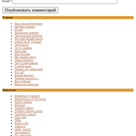
Email
*
Рубрики
Мастера модернизма
Шедевр номера
Музей
Картинная галерея
Поэтическая палитра
Детский дизайн-центр
Здравствуй, музыка!
Педсоветы
Гость номера
Классика
Мастерская
Мы пишем прозу
Наши проекты
Под псевдонимом
Старая вещь
Чтение под абажуром
Кто ты?
Белый квадрат
Разные разности…
Вне рубрики
Визитная карточка
Milestones
Modernism masters
Masterpiece of the issue
Poetic palette
Museum
Painting gallery
Children design center
Teachers council
Visit card
Oldie
A dog’s life
Classics
Hello, music!
Our projects
No milestone