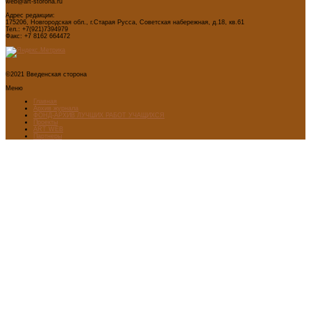
web@art-storona.ru
Адрес редакции:
175206, Новгородская обл., г.Старая Русса, Советская набережная, д.18, кв.61
Тел.: +7(921)7394979
Факс: +7 8162 664472
©2021 Введенская сторона
Меню
Главная
Архив журнала
ФОНД-АРХИВ ЛУЧШИХ РАБОТ УЧАЩИХСЯ
Проекты
ART WEB
Партнеры