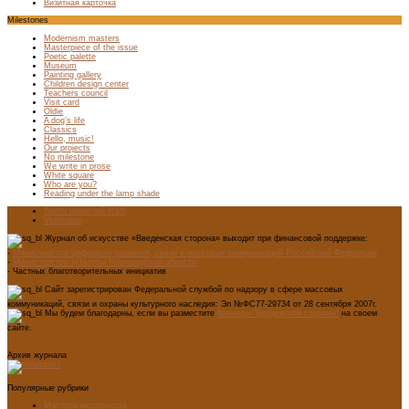
Визитная карточка
Milestones
Modernism masters
Masterpiece of the issue
Poetic palette
Museum
Painting gallery
Children design center
Teachers council
Visit card
Oldie
A dog’s life
Classics
Hello, music!
Our projects
No milestone
We write in prose
White square
Who are you?
Reading under the lamp shade
Лента новостей RSS
Vkontakte
Журнал об искусстве «Введенская сторона» выходит при финансовой поддержке:
-
Министерства цифрового развития, связи и массовых коммуникаций Российской Федерации
-
Министерство культуры Новгородской области
- Частных благотворительных инициатив
Сайт зарегистрирован Федеральной службой по надзору в сфере массовых
коммуникаций, связи и охраны культурного наследия: Эл №ФС77-29734 от 28 сентября 2007г.
Мы будем благодарны, если вы разместите
баннеры "Введенской стороны"
на своем
сайте.
Архив журнала
Популярные рубрики
Мастера модернизма