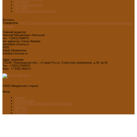
Педсоветы
Детский дизайн-центр
ART WEB
Мастерская главного редактора
Контакты
Учредитель:
АНО «Старорусский Центр интеллектуально-художественного развития «Введенская
сторона»
Главный редактор:
Николай Михайлович Локотьков
тел. +7(921)7394979
Арт-директор: Елена Жирова
elena@art-storona.ru
WEB:
Юрий Абраменков
web@art-storona.ru
Адрес редакции:
175206, Новгородская обл., г.Старая Русса, Советская набережная, д.18, кв.61
Тел.: +7(921)7394979
Факс: +7 8162 664472
©2021 Введенская сторона
Меню
Главная
Архив журнала
ФОНД-АРХИВ ЛУЧШИХ РАБОТ УЧАЩИХСЯ
Проекты
ART WEB
Партнеры