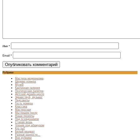
Имя
*
Email
*
Рубрики
Мастера модернизма
Шедевр номера
Музей
Картинная галерея
Поэтическая палитра
Детский дизайн-центр
Здравствуй, музыка!
Педсоветы
Гость номера
Классика
Мастерская
Мы пишем прозу
Наши проекты
Под псевдонимом
Старая вещь
Чтение под абажуром
Кто ты?
Белый квадрат
Разные разности…
Вне рубрики