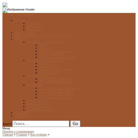
Перейти к содержимому
Главная
О журнале
Рубрики
Карта сайта
Архив журнала
ФОНД-АРХИВ ЛУЧШИХ РАБОТ УЧАЩИХСЯ
Проекты
ЭСТАМП — ЭТО ЗДÓРОВО!
Проект
Новости
Школы-участники проекта
Печатная графика
Художники-графики России
НОВГОРОДСКАЯ ПЕЧАТНЯ
ПРОЕКТ
Галерея работ
Школа печатной графики
Мастер-классы
Фонд Д. Гранина
ГОД ДАНИИЛА ГРАНИНА
ВЕК ДАНИИЛА ГРАНИНА
5 стипендий
5 Стипендий 2017. Финалисты
5 Стипендий 2016. Финал
5 Стипендий 2015. Финал
5 Стипендий 2014. Финал
Диалог Культур
Подари журнал!
С Днём Победы!
Год Памяти и Славы
ART WEB
Партнеры
Search
Меню
Перейти к содержимому
Главная
»
Рубрики
»
Вне рубрики
»