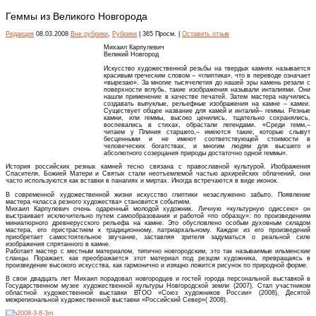
Геммы из Великого Новгорода
Редакция
08.03.2008
Вне рубрики
,
Рубрики
| 365 Просм. |
Оставить отзыв
Михаил Карпулевич
Великий Новгород
Искусство художественной резьбы на твердых камнях называется
красивым греческим словом – «глиптика», что в переводе означает
«вырезаю». За многие тысячелетия до нашей эры камень резали с
поверхности вглубь, такие изображения называли инталиями. Они
нашли применение в качестве печатей. Затем мастера научились
создавать выпуклые, рельефные изображения на камне – камеи.
Существует общее название для камей и инталий– геммы. Резные
камни, или геммы, высоко ценились, тщательно сохранялись,
воспевались в стихах, обрастали легендами. «Среди гемм,–
читаем у Плиния старшего,– имеются такие, которые слывут
бесценными и не имеют соответствующей стоимости в
человеческих богатствах, и многим людям для высшего и
абсолютного созерцания природы достаточно одной геммы».
История российских резных камней тесно связана с православной культурой. Изображения
Спасителя, Божией Матери и Святых стали неотъемлемой частью архирейских облачений, они
часто используются как вставки в панагиях и миртах. Иногда встречаются в виде иконок.
В современной художественной жизни искусство глиптики незаслуженно забыто. Появление
мастера «класса резного художества» становится событием.
Михаил Карпулевич очень одаренный молодой художник. Личную «культурную одиссею» он
выстраивает исключительно путем самообразования и работой «по образцу»: по произведениям
миниатюрного древнерусского рельефа на камне. Это обусловлено особым духовным складом
мастера, его пристрастием к традиционному, патриархальному. Каждое из его произведений
приобретает самостоятельное звучание, заставляя зрителя задуматься о реальной силе
изображения спрятанного в камне.
Работает мастер с местным материалом, типично новгородским, это так называемые ильменские
сланцы. Поражает, как преображается этот материал под резцом художника, превращаясь в
произведение высокого искусства, как гармонично и изящно ложится рисунок по природной форме.
В свои двадцать лет Михаил порадовал новгородцев и гостей города персональной выставкой в
Государственном музее художественной культуры Новгородской земли (2007). Стал участником
областной художественной выставки ВТОО «Союз художников России» (2008), Десятой
межрегиональной художественной выставки «Российский Север»( 2008).