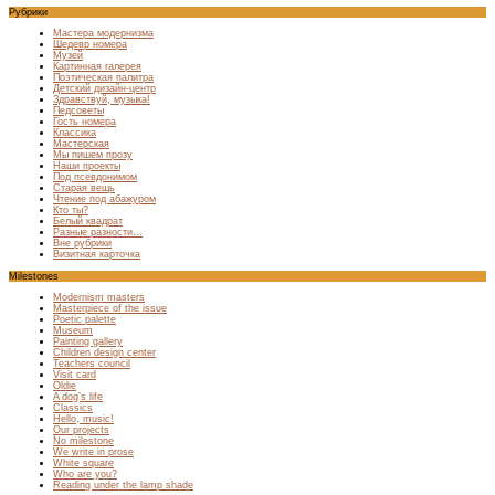
Рубрики
Мастера модернизма
Шедевр номера
Музей
Картинная галерея
Поэтическая палитра
Детский дизайн-центр
Здравствуй, музыка!
Педсоветы
Гость номера
Классика
Мастерская
Мы пишем прозу
Наши проекты
Под псевдонимом
Старая вещь
Чтение под абажуром
Кто ты?
Белый квадрат
Разные разности…
Вне рубрики
Визитная карточка
Milestones
Modernism masters
Masterpiece of the issue
Poetic palette
Museum
Painting gallery
Children design center
Teachers council
Visit card
Oldie
A dog’s life
Classics
Hello, music!
Our projects
No milestone
We write in prose
White square
Who are you?
Reading under the lamp shade