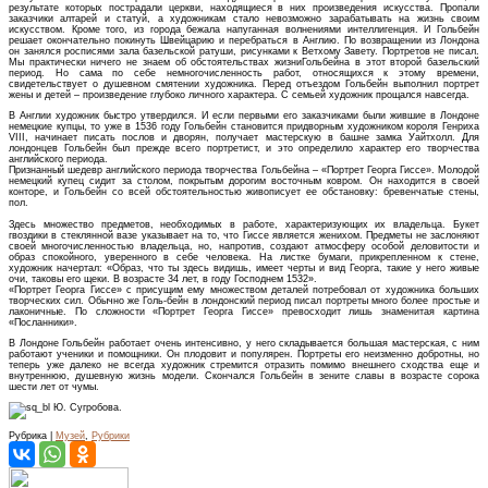
результате которых пострадали церкви, находящиеся в них произведения искусства. Пропали
заказчики алтарей и статуй, а художникам стало невозможно зарабатывать на жизнь своим
искусством. Кроме того, из города бежала напуганная волнениями интеллигенция. И Гольбейн
решает окончательно покинуть Швейцарию и перебраться в Англию. По возвращении из Лондона
он занялся росписями зала базельской ратуши, рисунками к Ветхому Завету. Портретов не писал.
Мы практически ничего не знаем об обстоятельствах жизниГольбейна в этот второй базельский
период. Но сама по себе немногочисленность работ, относящихся к этому времени,
свидетельствует о душевном смятении художника. Перед отъездом Гольбейн выполнил портрет
жены и детей – произведение глубоко личного характера. С семьей художник прощался навсегда.
В Англии художник быстро утвердился. И если первыми его заказчиками были жившие в Лондоне
немецкие купцы, то уже в 1536 году Гольбейн становится придворным художником короля Генриха
VIII, начинает писать послов и дворян, получает мастерскую в башне замка Уайтхолл. Для
лондонцев Гольбейн был прежде всего портретист, и это определило характер его творчества
английского периода.
Признанный шедевр английского периода творчества Гольбейна – «Портрет Георга Гиссе». Молодой
немецкий купец сидит за столом, покрытым дорогим восточным ковром. Он находится в своей
конторе, и Гольбейн со всей обстоятельностью живописует ее обстановку: бревенчатые стены,
пол.
Здесь множество предметов, необходимых в работе, характеризующих их владельца. Букет
гвоздики в стеклянной вазе указывает на то, что Гиссе является женихом. Предметы не заслоняют
своей многочисленностью владельца, но, напротив, создают атмосферу особой деловитости и
образ спокойного, уверенного в себе человека. На листке бумаги, прикрепленном к стене,
художник начертал: «Образ, что ты здесь видишь, имеет черты и вид Георга, такие у него живые
очи, таковы его щеки. В возрасте 34 лет, в году Господнем 1532».
«Портрет Георга Гиссе» с присущим ему множеством деталей потребовал от художника больших
творческих сил. Обычно же Голь-бейн в лондонский период писал портреты много более простые и
лаконичные. По сложности «Портрет Георга Гиссе» превосходит лишь знаменитая картина
«Посланники».
В Лондоне Гольбейн работает очень интенсивно, у него складывается большая мастерская, с ним
работают ученики и помощники. Он плодовит и популярен. Портреты его неизменно добротны, но
теперь уже далеко не всегда художник стремится отразить помимо внешнего сходства еще и
внутреннюю, душевную жизнь модели. Скончался Гольбейн в зените славы в возрасте сорока
шести лет от чумы.
Ю. Сугробова.
Рубрика |
Музей
,
Рубрики