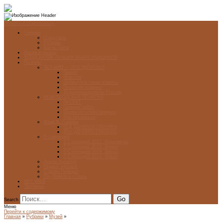
Перейти к содержимому
Главная
О журнале
Рубрики
Карта сайта
Архив журнала
ФОНД-АРХИВ ЛУЧШИХ РАБОТ УЧАЩИХСЯ
Проекты
ЭСТАМП — ЭТО ЗДÓРОВО!
Проект
Новости
Школы-участники проекта
Печатная графика
Художники-графики России
НОВГОРОДСКАЯ ПЕЧАТНЯ
ПРОЕКТ
Галерея работ
Школа печатной графики
Мастер-классы
Фонд Д. Гранина
ГОД ДАНИИЛА ГРАНИНА
ВЕК ДАНИИЛА ГРАНИНА
5 стипендий
5 Стипендий 2017. Финалисты
5 Стипендий 2016. Финал
5 Стипендий 2015. Финал
5 Стипендий 2014. Финал
Диалог Культур
Подари журнал!
С Днём Победы!
Год Памяти и Славы
ART WEB
Партнеры
Search
Меню
Перейти к содержимому
Главная
»
Рубрики
»
Музей
»