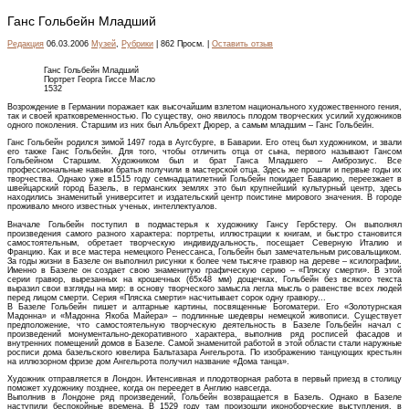
Ганс Гольбейн Младший
Редакция
06.03.2006
Музей
,
Рубрики
| 862 Просм. |
Оставить отзыв
Ганс Гольбейн Младший
Портрет Георга Гиссе Масло
1532
Возрождение в Германии поражает как высочайшим взлетом национального художественного гения,
так и своей кратковременностью. По существу, оно явилось плодом творческих усилий художников
одного поколения. Старшим из них был Альбрехт Дюрер, а самым младшим – Ганс Гольбейн.
Ганс Гольбейн родился зимой 1497 года в Аугсбурге, в Баварии. Его отец был художником, и звали
его также Ганс Гольбейн. Для того, чтобы отличить отца от сына, первого называют Гансом
Гольбейном Старшим. Художником был и брат Ганса Младшего – Амброзиус. Все
профессиональные навыки братья получили в мастерской отца. Здесь же прошли и первые годы их
творчества. Однако уже в1515 году семнадцатилетний Гольбейн покидает Баварию, переезжает в
швейцарский город Базель, в германских землях это был крупнейший культурный центр, здесь
находились знаменитый университет и издательский центр поистине мирового значения. В городе
проживало много известных ученых, интеллектуалов.
Вначале Гольбейн поступил в подмастерья к художнику Гансу Гербстеру. Он выполнял
произведения самого разного характера: портреты, иллюстрации к книгам, и быстро становится
самостоятельным, обретает творческую индивидуальность, посещает Северную Италию и
Францию. Как и все мастера немецкого Ренессанса, Гольбейн был замечательным рисовальщиком.
За годы жизни в Базеле он выполнил рисунки к более чем тысяче гравюр на дереве – ксилографии.
Именно в Базеле он создает свою знаменитую графическую серию – «Пляску смерти». В этой
серии гравюр, вырезанных на крошечных (65х48 мм) дощечках, Гольбейн без всякого текста
выразил свои взгляды на мир: в основу творческого замысла легла мысль о равенстве всех людей
перед лицом смерти. Серия «Пляска смерти» насчитывает сорок одну гравюру...
В Базеле Гольбейн пишет и алтарные картины, посвященные Богоматери. Его «Золотурнская
Мадонна» и «Мадонна Якоба Майера» – подлинные шедевры немецкой живописи. Существует
предположение, что самостоятельную творческую деятельность в Базеле Гольбейн начал с
произведений монументально-декоративного характера, выполнив ряд росписей фасадов и
внутренних помещений домов в Базеле. Самой знаменитой работой в этой области стали наружные
росписи дома базельского ювелира Бальтазара Ангельрота. По изображению танцующих крестьян
на иллюзорном фризе дом Ангельрота получил название «Дома танца».
Художник отправляется в Лондон. Интенсивная и плодотворная работа в первый приезд в столицу
поможет художнику позднее, когда он переедет в Англию навсегда.
Выполнив в Лондоне ряд произведений, Гольбейн возвращается в Базель. Однако в Базеле
наступили беспокойные времена. В 1529 году там произошли иконоборческие выступления, в