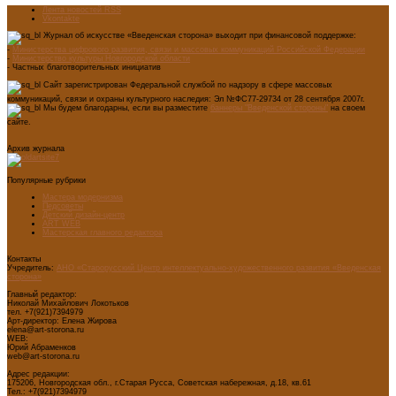
Лента новостей RSS
Vkontakte
Журнал об искусстве «Введенская сторона» выходит при финансовой поддержке:
-
Министерства цифрового развития, связи и массовых коммуникаций Российской Федерации
-
Министерство культуры Новгородской области
- Частных благотворительных инициатив
Сайт зарегистрирован Федеральной службой по надзору в сфере массовых
коммуникаций, связи и охраны культурного наследия: Эл №ФС77-29734 от 28 сентября 2007г.
Мы будем благодарны, если вы разместите
баннеры "Введенской стороны"
на своем
сайте.
Архив журнала
Популярные рубрики
Мастера модернизма
Педсоветы
Детский дизайн-центр
ART WEB
Мастерская главного редактора
Контакты
Учредитель:
АНО «Старорусский Центр интеллектуально-художественного развития «Введенская
сторона»
Главный редактор:
Николай Михайлович Локотьков
тел. +7(921)7394979
Арт-директор: Елена Жирова
elena@art-storona.ru
WEB:
Юрий Абраменков
web@art-storona.ru
Адрес редакции:
175206, Новгородская обл., г.Старая Русса, Советская набережная, д.18, кв.61
Тел.: +7(921)7394979