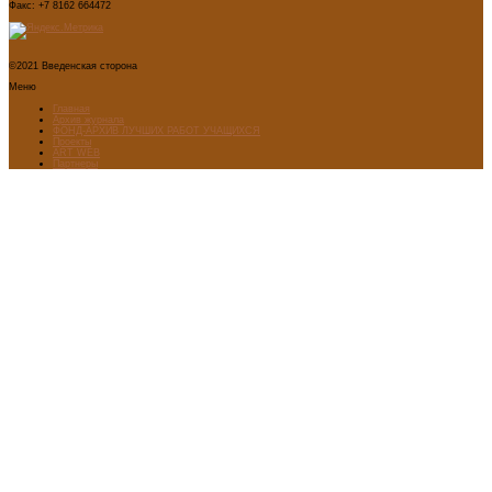
Факс: +7 8162 664472
©2021 Введенская сторона
Меню
Главная
Архив журнала
ФОНД-АРХИВ ЛУЧШИХ РАБОТ УЧАЩИХСЯ
Проекты
ART WEB
Партнеры