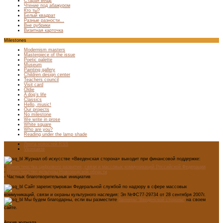
Старая вещь
Чтение под абажуром
Кто ты?
Белый квадрат
Разные разности…
Вне рубрики
Визитная карточка
Milestones
Modernism masters
Masterpiece of the issue
Poetic palette
Museum
Painting gallery
Children design center
Teachers council
Visit card
Oldie
A dog’s life
Classics
Hello, music!
Our projects
No milestone
We write in prose
White square
Who are you?
Reading under the lamp shade
Лента новостей RSS
Vkontakte
Журнал об искусстве «Введенская сторона» выходит при финансовой поддержке:
-
Министерства цифрового развития, связи и массовых коммуникаций Российской Федерации
-
Министерство культуры Новгородской области
- Частных благотворительных инициатив
Сайт зарегистрирован Федеральной службой по надзору в сфере массовых
коммуникаций, связи и охраны культурного наследия: Эл №ФС77-29734 от 28 сентября 2007г.
Мы будем благодарны, если вы разместите
баннеры "Введенской стороны"
на своем
сайте.
Архив журнала