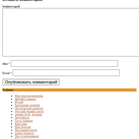
Комментарий
Имя
*
Email
*
Рубрики
Мастера модернизма
Шедевр номера
Музей
Картинная галерея
Поэтическая палитра
Детский дизайн-центр
Здравствуй, музыка!
Педсоветы
Гость номера
Классика
Мастерская
Мы пишем прозу
Наши проекты
Под псевдонимом