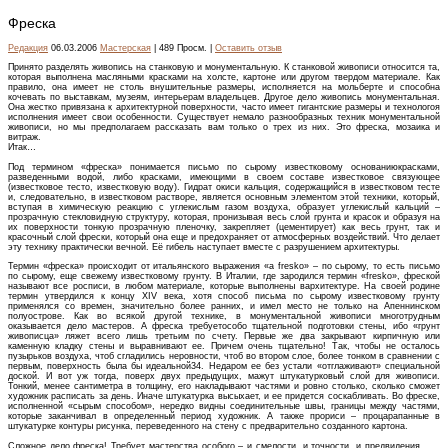
Фреска
Редакция
06.03.2006
Мастерская
| 489 Просм. |
Оставить отзыв
Принято разделять живопись на станковую и монументальную. К станковой живописи относится та,
которая выполнена масляными красками на холсте, картоне или другом твердом материале. Как
правило, она имеет не столь внушительные размеры, исполняется на мольберте и способна
кочевать по выставкам, музеям, интерьерам владельцев. Другое дело живопись монументальная.
Она жестко привязана к архитектурной поверхности, часто имеет гигантские размеры и технологоя
исполнения имеет свои особенности. Существует немало разнообразных техник монументальной
живописи, но мы предполагаем рассказать вам только о трех из них. Это фреска, мозаика и
витраж.
Итак…
Под термином «фреска» понимается письмо по сырому известковому основаниюкрасками,
разведенными водой, либо красками, имеющими в своем составе известковое связующее
(известковое тесто, известковую воду). Гидрат окиси кальция, содержащийся в известковом тесте
и, следовательно, в известковом растворе, является основным элементом этой техники, который,
вступая в химическую реакцию с углекислым газом воздуха, образует углекислый кальций –
прозрачную стекловидную структуру, которая, пронизывая весь слой грунта и красок и образуя на
их поверхности тонкую прозрачную пленочку, закрепляет (цементирует) как весь грунт, так и
красочный слой фрески, который она еще и предохраняет от атмосферных воздействий. Что делает
эту технику практически вечной. Её гибель наступает вместе с разрушением архитектуры.
Термин «фреска» происходит от итальянского выражения «a fresko» – по сырому, то есть письмо
по сырому, еще свежему известковому грунту. В Италии, где зародился термин «fresko», фреской
называют все росписи, в любом материале, которые выполнены вархитектуре. На своей родине
термин утвердился к концу XIV века, хотя способ письма по сырому известковому грунту
применялся со времен, значительно более ранних, и имел место не только на Апеннинском
полуострове. Как во всякой другой технике, в монументальной живописи многотрудным
оказывается дело мастеров. А фреска требуетособо тщательной подготовки стены, ибо «грунт
живописца» ляжет всего лишь третьим по счету. Первые же два закрывают кирпичную или
каменную кладку стены и выравнивают ее. Причем очень тщательно! Так, чтобы не осталось
пузырьков воздуха, чтоб сгладились неровности, чтоб во втором слое, более тонком в сравнении с
первым, поверхность была бы идеальной34. Недаром ее без устали «отглаживают» специальной
доской. И вот уж тогда, поверх двух предыдущих, мажут штукатурковый слой для живописи.
Тонкий, менее сантиметра в толщину, его накладывают частями и ровно столько, сколько сможет
художник расписать за день. Иначе штукатурка высыхает, и ее придется соскабливать. Во фреске,
исполненной «сырым способом», нередко видны соединительные швы, границы между частями,
которые заканчивал в определенный период художник. А также прориси – процарапанные в
штукатурке контуры рисунка, переведенного на стену с предварительно созданного картона.
Сложное дело фреска! Требует мастерства особого – и смелости, и точности, и предвидения . . .