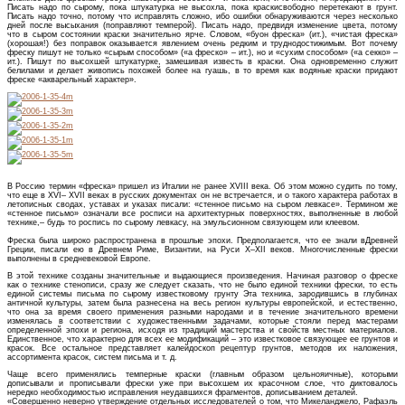
Писать надо по сырому, пока штукатурка не высохла, пока краскисвободно перетекают в грунт.
Писать надо точно, потому что исправлять сложно, ибо ошибки обнаруживаются через несколько
дней после высыхания (поправляют темперой). Писать надо, предвидя изменение цвета, потому
что в сыром состоянии краски значительно ярче. Словом, «буон фреска» (ит.), «чистая фреска»
(хорошая!) без поправок оказывается явлением очень редким и труднодостижимым. Вот почему
фреску пишут не только «сырым способом» («а фреско» – ит.), но и «сухим способом» («а секко» –
ит.). Пишут по высохшей штукатурке, замешивая известь в краски. Она одновременно служит
белилами и делает живопись похожей более на гуашь, в то время как водяные краски придают
фреске «акварельный характер».
В Россию термин «фреска» пришел из Италии не ранее XVIII века. Об этом можно судить по тому,
что еще в XVI– XVII веках в русских документах он не встречается, и о такого характера работах в
летописных сводах, уставах и указах писали: «стенное письмо на сыром левкасе». Термином же
«стенное письмо» означали все росписи на архитектурных поверхностях, выполненные в любой
технике,– будь то роспись по сырому левкасу, на эмульсионном связующем или клеевом.
Фреска была широко распространена в прошлые эпохи. Предполагается, что ее знали вДревней
Греции, писали ею в Древнем Риме, Византии, на Руси X–XII веков. Многочисленные фрески
выполнены в средневековой Европе.
В этой технике созданы значительные и выдающиеся произведения. Начиная разговор о фреске
как о технике стенописи, сразу же следует сказать, что не было единой техники фрески, то есть
единой системы письма по сырому известковому грунту Эта техника, зародившись в глубинах
античной культуры, затем была разнесена на весь регион культуры европейской, и естественно,
что она за время своего применения разными народами и в течение значительного времени
изменялась в соответствии с художественными задачами, которые стояли перед мастерами
определенной эпохи и региона, исходя из традиций мастерства и свойств местных материалов.
Единственное, что характерно для всех ее модификаций – это известковое связующее ее грунтов и
красок. Все остальное представляет калейдоскоп рецептур грунтов, методов их наложения,
ассортимента красок, систем письма и т. д.
Чаще всего применялись темперные краски (главным образом цельнояичные), которыми
дописывали и прописывали фрески уже при высохшем их красочном слое, что диктовалось
нередко необходимостью исправления неудавшихся фрагментов, дописыванием деталей.
«Совершенно неверно утверждение отдельных исследователей о том, что Микеланджело, Рафаэль