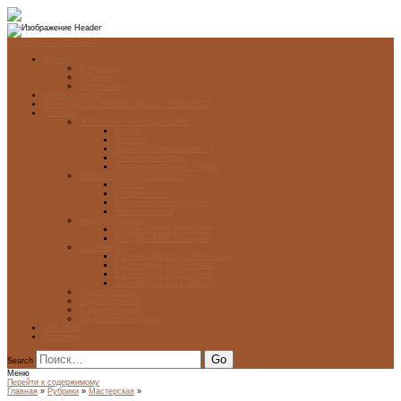
Перейти к содержимому
Главная
О журнале
Рубрики
Карта сайта
Архив журнала
ФОНД-АРХИВ ЛУЧШИХ РАБОТ УЧАЩИХСЯ
Проекты
ЭСТАМП — ЭТО ЗДÓРОВО!
Проект
Новости
Школы-участники проекта
Печатная графика
Художники-графики России
НОВГОРОДСКАЯ ПЕЧАТНЯ
ПРОЕКТ
Галерея работ
Школа печатной графики
Мастер-классы
Фонд Д. Гранина
ГОД ДАНИИЛА ГРАНИНА
ВЕК ДАНИИЛА ГРАНИНА
5 стипендий
5 Стипендий 2017. Финалисты
5 Стипендий 2016. Финал
5 Стипендий 2015. Финал
5 Стипендий 2014. Финал
Диалог Культур
Подари журнал!
С Днём Победы!
Год Памяти и Славы
ART WEB
Партнеры
Search
Меню
Перейти к содержимому
Главная
»
Рубрики
»
Мастерская
»