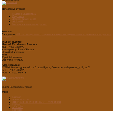
Популярные рубрики
Мастера модернизма
Педсоветы
Детский дизайн-центр
ART WEB
Мастерская главного редактора
Контакты
Учредитель:
АНО «Старорусский Центр интеллектуально-художественного развития «Введенская
сторона»
Главный редактор:
Николай Михайлович Локотьков
тел. +7(921)7394979
Арт-директор: Елена Жирова
elena@art-storona.ru
WEB:
Юрий Абраменков
web@art-storona.ru
Адрес редакции:
175206, Новгородская обл., г.Старая Русса, Советская набережная, д.18, кв.61
Тел.: +7(921)7394979
Факс: +7 8162 664472
©2021 Введенская сторона
Меню
Главная
Архив журнала
ФОНД-АРХИВ ЛУЧШИХ РАБОТ УЧАЩИХСЯ
Проекты
ART WEB
Партнеры