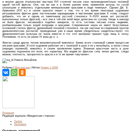
и многие другие итальянские мастера XVI столетия писали свои произведениятолько техникой
одной чистой фрески. Они, так же как и в более ранние века, применяли ретушь по сухой
штукатурке и живопись отдельными минеральными красками в виде темперы». Однако Дж. Б.
Арменини (XVI в.) в своем трактате пишет о том, что в его время некоторые художники
ретушировали фрески даже пастельными карандашами и масляными красками К этому следует
добавить, что ни в одном из памятников русской стенописи X–XVIII веков нет росписей,
выполненных только фреской,– все они в той или иной мере дописаны по сухому. Нигде и никогда
не было фрески, писавшейся подобно акварели, то есть системы письма очень жидкими,
разбавленными только водой колерами и красками. Современная наука не имеет безусловных
оснований считать фреску древнейшей техникой стенописи, так как научные исследования грунтов
древнеегипетских росписей, проведенные уже в наше время убедительно свидетельствуют, что
древнеегипетская культура не знала извести и что этот материал пришел туда лишь в эпоху
Птолемеев, то есть не ранее IV века до н. э.
Фреска среди других техник монументальной живописи, ближе всего станковой самим процессом
писания красками. И хотя художник работает не с палитрой в руке и не у мольберта, а около стены
(нередко огромной), живопись в своем проявлении едина. Влажная красочная кисть в руке
художника подчинена его воле, его характеру. Мы видим во фресках силу лепки цветом, следы
мазков, плотность, прозрачность красок и в то же время «звучание».
Никита Михайлов.
Рубрика |
Мастерская
| Метки
Номер 1-2006
Редакция
Редакция журнала «Введенская сторона».
Twitter
Vkontakte
Оставить комментарий