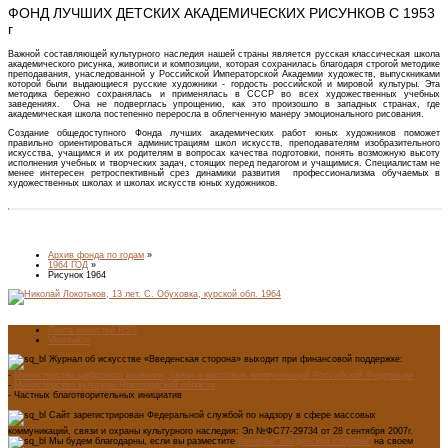
ФОНД ЛУЧШИХ ДЕТСКИХ АКАДЕМИЧЕСКИХ РИСУНКОВ С 1953
г
Важной составляющей культурного наследия нашей страны является русская классическая школа
академического рисунка, живописи и композиции, которая сохранилась благодаря строгой методике
преподавания, унаследованной у Российской Императорской Академии художеств, выпускниками
которой были выдающиеся русские художники - гордость российской и мировой культуры. Эта
методика бережно сохранялась и применялась в СССР во всех художественных учебных
заведениях. Она не подверглась упрощению, как это произошло в западных странах, где
академическая школа постепенно переросла в облегченную манеру эмоционального рисования.
Создание общедоступного Фонда лучших академических работ юных художников поможет
правильно ориентироваться администрациям школ искусств, преподавателям изобразительного
искусства, учащимся и их родителям в вопросах качества подготовки, понять возможную высоту
исполнения учебных и творческих задач, стоящих перед педагогом и учащимися. Специалистам не
менее интересен ретроспективный срез динамики развития профессионализма обучаемых в
художественных школах и школах искусств юных художников.
Архив фонда по годам
»
1964 ГОД
»
Рисунок 1964
Лента новостей RSS
Vkontakte
Журнал об искусстве «Введенская сторона» выходит при финансовой поддержке:
-
Министерства цифрового развития, связи и массовых коммуникаций Российской Федерации
-
Министерство культуры Новгородской области
- Частных благотворительных инициатив
Сайт зарегистрирован Федеральной службой по надзору в сфере массовых
коммуникаций, связи и охраны культурного наследия: Эл №ФС77-29734 от 28 сентября 2007г.
Мы будем благодарны, если вы разместите
баннеры "Введенской стороны"
на своем