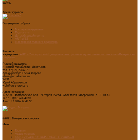
сайте.
Архив журнала
Популярные рубрики
Мастера модернизма
Педсоветы
Детский дизайн-центр
ART WEB
Мастерская главного редактора
Контакты
Учредитель:
АНО «Старорусский Центр интеллектуально-художественного развития «Введенская
сторона»
Главный редактор:
Николай Михайлович Локотьков
тел. +7(921)7394979
Арт-директор: Елена Жирова
elena@art-storona.ru
WEB:
Юрий Абраменков
web@art-storona.ru
Адрес редакции:
175206, Новгородская обл., г.Старая Русса, Советская набережная, д.18, кв.61
Тел.: +7(921)7394979
Факс: +7 8162 664472
©2021 Введенская сторона
Меню
Главная
Архив журнала
ФОНД-АРХИВ ЛУЧШИХ РАБОТ УЧАЩИХСЯ
Проекты