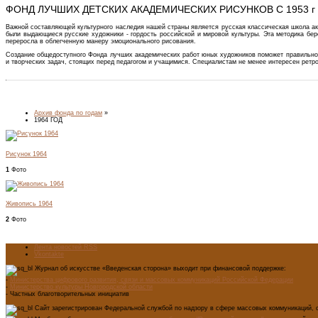
ФОНД ЛУЧШИХ ДЕТСКИХ АКАДЕМИЧЕСКИХ РИСУНКОВ С 1953 г
Важной составляющей культурного наследия нашей страны является русская классическая школа ак
были выдающиеся русские художники - гордость российской и мировой культуры. Эта методика бе
переросла в облегченную манеру эмоционального рисования.
Создание общедоступного Фонда лучших академических работ юных художников поможет правильно о
и творческих задач, стоящих перед педагогом и учащимися. Специалистам не менее интересен рет
Архив фонда по годам
»
1964 ГОД
Рисунок 1964
1
Фото
Живопись 1964
2
Фото
Лента новостей RSS
Vkontakte
Журнал об искусстве «Введенская сторона» выходит при финансовой поддержке:
-
Министерства цифрового развития, связи и массовых коммуникаций Российской Федерации
-
Министерство культуры Новгородской области
- Частных благотворительных инициатив
Сайт зарегистрирован Федеральной службой по надзору в сфере массовых коммуникаций, с