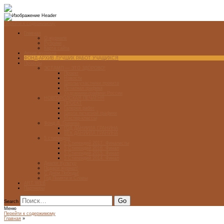
Перейти к содержимому
Главная
О журнале
Рубрики
Карта сайта
Архив журнала
ФОНД-АРХИВ ЛУЧШИХ РАБОТ УЧАЩИХСЯ
Проекты
ЭСТАМП — ЭТО ЗДÓРОВО!
Проект
Новости
Школы-участники проекта
Печатная графика
Художники-графики России
НОВГОРОДСКАЯ ПЕЧАТНЯ
ПРОЕКТ
Галерея работ
Школа печатной графики
Мастер-классы
Фонд Д. Гранина
ГОД ДАНИИЛА ГРАНИНА
ВЕК ДАНИИЛА ГРАНИНА
5 стипендий
5 Стипендий 2017. Финалисты
5 Стипендий 2016. Финал
5 Стипендий 2015. Финал
5 Стипендий 2014. Финал
Диалог Культур
Подари журнал!
С Днём Победы!
Год Памяти и Славы
ART WEB
Партнеры
Search
Меню
Перейти к содержимому
Главная
»