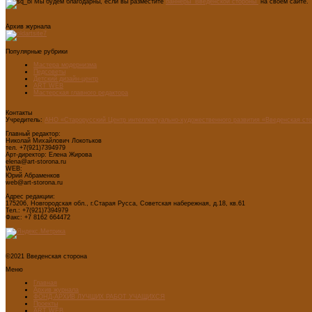
Мы будем благодарны, если вы разместите
баннеры "Введенской стороны"
на своем сайте.
Архив журнала
Популярные рубрики
Мастера модернизма
Педсоветы
Детский дизайн-центр
ART WEB
Мастерская главного редактора
Контакты
Учредитель:
АНО «Старорусский Центр интеллектуально-художественного развития «Введенская ст
Главный редактор:
Николай Михайлович Локотьков
тел. +7(921)7394979
Арт-директор: Елена Жирова
elena@art-storona.ru
WEB:
Юрий Абраменков
web@art-storona.ru
Адрес редакции:
175206, Новгородская обл., г.Старая Русса, Советская набережная, д.18, кв.61
Тел.: +7(921)7394979
Факс: +7 8162 664472
©2021 Введенская сторона
Меню
Главная
Архив журнала
ФОНД-АРХИВ ЛУЧШИХ РАБОТ УЧАЩИХСЯ
Проекты
ART WEB