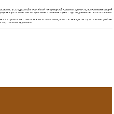
подавания, унаследованной у Российской Императорской Академии художеств, выпускниками которой
верглась упрощению, как это произошло в западных странах, где академическая школа постепенно
мся и их родителям в вопросах качества подготовки, понять возможную высоту исполнения учебных
х искусств юных художников.