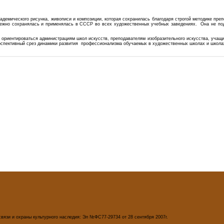
адемического рисунка, живописи и композиции, которая сохранилась благодаря строгой методике пре
режно сохранялась и применялась в СССР во всех художественных учебных заведениях. Она не под
риентироваться администрациям школ искусств, преподавателям изобразительного искусства, учащи
роспективный срез динамики развития профессионализма обучаемых в художественных школах и школа
вязи и охраны культурного наследия: Эл №ФС77-29734 от 28 сентября 2007г.