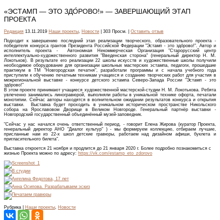
«ЭСТАМП — ЭТО ЗДО́РОВО!» — ЗАВЕРШАЮЩИЙ ЭТАП
ПРОЕКТА
Редакция
13.11.2019
Наши проекты
,
Новости
| 303 Просм. |
Оставить отзыв
Подходит к завершению последний этап реализации творческого, образовательного проекта -
победителя конкурса грантов Президента Российской Федерации "Эстамп - это здо́рово!". Автор и
исполнитель проекта - Автономная Некоммерческая Организация "Старорусский центр
интеллектуально-художественного развития "Введенская сторона" (генеральный директор Н. М.
Локотьков). В результате его реализации 22 школы искусств и художественные школы получили
необходимое оборудование для организации школьных мастерских эстампа, педагоги, прошедшие
практикум в ТМ "Новгородская печатня", разработали программы и с начала учебного года
приступили к обучению печатным техникам учащихся и созданию творческих работ для участия в
межрегиональной выставке - конкурсе детского эстампа Северо-Запада России "Эстамп - это
здо́рово!"
В этом проекте принимают учащиеся художественной мастерской-студии Н. М. Локотькова. Ребята
увлеченно занимались линогравюрой, выполняли работы в уникальной технике офорта, печатали
монотипии. Сейчас авторы находятся в волнительном ожидании результатов конкурса и открытия
выставки. Выставка будет проходить в уникальном историческом пространстве Никольского
собора на Ярославовом Дворище в Великом Новгороде. Генеральный партнёр выставки -
Новгородский государственный объединённый музей-заповедник.
"Сейчас у нас начался очень ответственный период, - говорит Елена Жирова (куратор Проекта,
генеральный директор АНО "Диалог культур" ) - мы формируем коллекцию, отбираем лучшие,
присланные нам из 22-х школ детские гравюры, работаем над дизайном афиши, буклета и
пригласительного билета".
Выставка откроется 21 ноября и продлится до 21 января 2020 г. Более подробно познакомиться с
жизнью Проекта можно по адресу:
https://vk.com/estamp_eto_zdorovo
Рубрика |
Наши проекты
,
Новости