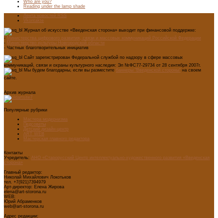
Who are you?
Reading under the lamp shade
Лента новостей RSS
Vkontakte
Журнал об искусстве «Введенская сторона» выходит при финансовой поддержке:
-
Министерства цифрового развития, связи и массовых коммуникаций Российской Федерации
-
Министерство культуры Новгородской области
- Частных благотворительных инициатив
Сайт зарегистрирован Федеральной службой по надзору в сфере массовых
коммуникаций, связи и охраны культурного наследия: Эл №ФС77-29734 от 28 сентября 2007г.
Мы будем благодарны, если вы разместите
баннеры "Введенской стороны"
на своем
сайте.
Архив журнала
Популярные рубрики
Мастера модернизма
Педсоветы
Детский дизайн-центр
ART WEB
Мастерская главного редактора
Контакты
Учредитель:
АНО «Старорусский Центр интеллектуально-художественного развития «Введенская
сторона»
Главный редактор:
Николай Михайлович Локотьков
тел. +7(921)7394979
Арт-директор: Елена Жирова
elena@art-storona.ru
WEB:
Юрий Абраменков
web@art-storona.ru
Адрес редакции: