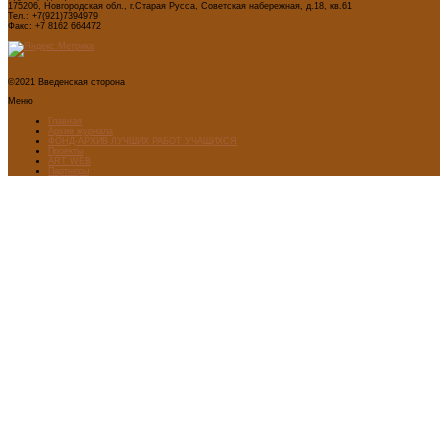
175206, Новгородская обл., г.Старая Русса, Советская набережная, д.18, кв.61
Тел.: +7(921)7394979
Факс: +7 8162 664472
©2021 Введенская сторона
Меню
Главная
Архив журнала
ФОНД-АРХИВ ЛУЧШИХ РАБОТ УЧАЩИХСЯ
Проекты
ART WEB
Партнеры