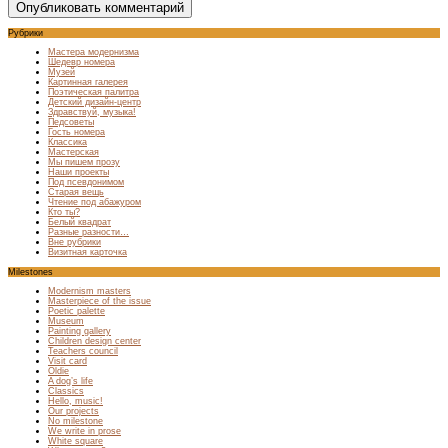
Рубрики
Мастера модернизма
Шедевр номера
Музей
Картинная галерея
Поэтическая палитра
Детский дизайн-центр
Здравствуй, музыка!
Педсоветы
Гость номера
Классика
Мастерская
Мы пишем прозу
Наши проекты
Под псевдонимом
Старая вещь
Чтение под абажуром
Кто ты?
Белый квадрат
Разные разности…
Вне рубрики
Визитная карточка
Milestones
Modernism masters
Masterpiece of the issue
Poetic palette
Museum
Painting gallery
Children design center
Teachers council
Visit card
Oldie
A dog’s life
Classics
Hello, music!
Our projects
No milestone
We write in prose
White square