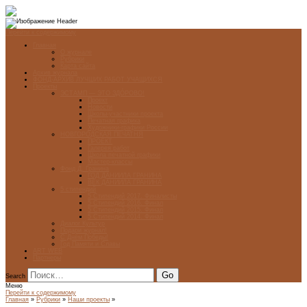
Перейти к содержимому
Главная
О журнале
Рубрики
Карта сайта
Архив журнала
ФОНД-АРХИВ ЛУЧШИХ РАБОТ УЧАЩИХСЯ
Проекты
ЭСТАМП — ЭТО ЗДÓРОВО!
Проект
Новости
Школы-участники проекта
Печатная графика
Художники-графики России
НОВГОРОДСКАЯ ПЕЧАТНЯ
ПРОЕКТ
Галерея работ
Школа печатной графики
Мастер-классы
Фонд Д. Гранина
ГОД ДАНИИЛА ГРАНИНА
ВЕК ДАНИИЛА ГРАНИНА
5 стипендий
5 Стипендий 2017. Финалисты
5 Стипендий 2016. Финал
5 Стипендий 2015. Финал
5 Стипендий 2014. Финал
Диалог Культур
Подари журнал!
С Днём Победы!
Год Памяти и Славы
ART WEB
Партнеры
Search
Меню
Перейти к содержимому
Главная
»
Рубрики
»
Наши проекты
»