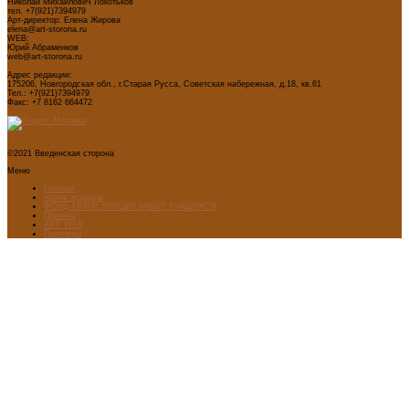
Николай Михайлович Локотьков
тел. +7(921)7394979
Арт-директор: Елена Жирова
elena@art-storona.ru
WEB:
Юрий Абраменков
web@art-storona.ru
Адрес редакции:
175206, Новгородская обл., г.Старая Русса, Советская набережная, д.18, кв.61
Тел.: +7(921)7394979
Факс: +7 8162 664472
©2021 Введенская сторона
Меню
Главная
Архив журнала
ФОНД-АРХИВ ЛУЧШИХ РАБОТ УЧАЩИХСЯ
Проекты
ART WEB
Партнеры