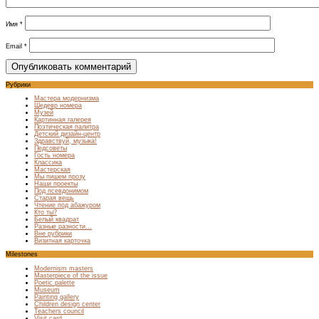
Имя
*
Email
*
Рубрики
Мастера модернизма
Шедевр номера
Музей
Картинная галерея
Поэтическая палитра
Детский дизайн-центр
Здравствуй, музыка!
Педсоветы
Гость номера
Классика
Мастерская
Мы пишем прозу
Наши проекты
Под псевдонимом
Старая вещь
Чтение под абажуром
Кто ты?
Белый квадрат
Разные разности…
Вне рубрики
Визитная карточка
Milestones
Modernism masters
Masterpiece of the issue
Poetic palette
Museum
Painting gallery
Children design center
Teachers council
Visit card