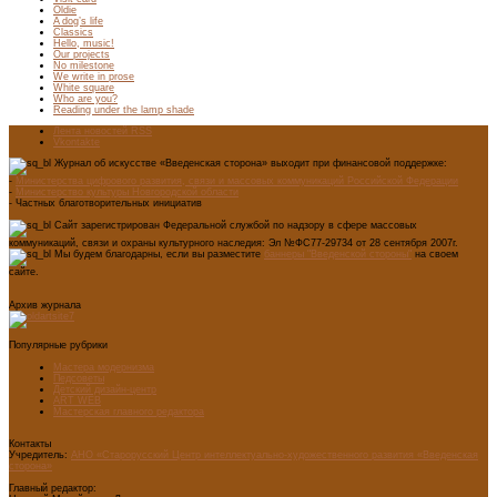
Oldie
A dog’s life
Classics
Hello, music!
Our projects
No milestone
We write in prose
White square
Who are you?
Reading under the lamp shade
Лента новостей RSS
Vkontakte
Журнал об искусстве «Введенская сторона» выходит при финансовой поддержке:
-
Министерства цифрового развития, связи и массовых коммуникаций Российской Федерации
-
Министерство культуры Новгородской области
- Частных благотворительных инициатив
Сайт зарегистрирован Федеральной службой по надзору в сфере массовых
коммуникаций, связи и охраны культурного наследия: Эл №ФС77-29734 от 28 сентября 2007г.
Мы будем благодарны, если вы разместите
баннеры "Введенской стороны"
на своем
сайте.
Архив журнала
Популярные рубрики
Мастера модернизма
Педсоветы
Детский дизайн-центр
ART WEB
Мастерская главного редактора
Контакты
Учредитель:
АНО «Старорусский Центр интеллектуально-художественного развития «Введенская
сторона»
Главный редактор: