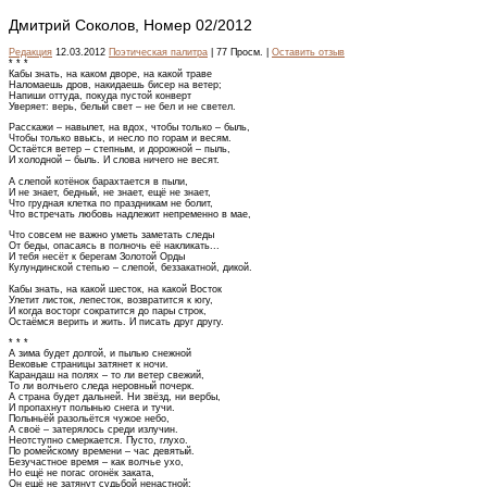
Дмитрий Соколов, Номер 02/2012
Редакция
12.03.2012
Поэтическая палитра
| 77 Просм. |
Оставить отзыв
* * *
Кабы знать, на каком дворе, на какой траве
Наломаешь дров, накидаешь бисер на ветер;
Напиши оттуда, покуда пустой конверт
Уверяет: верь, белый свет – не бел и не светел.
Расскажи – навылет, на вдох, чтобы только – быль,
Чтобы только ввысь, и несло по горам и весям.
Остаётся ветер – степным, и дорожной – пыль,
И холодной – быль. И слова ничего не весят.
А слепой котёнок барахтается в пыли,
И не знает, бедный, не знает, ещё не знает,
Что грудная клетка по праздникам не болит,
Что встречать любовь надлежит непременно в мае,
Что совсем не важно уметь заметать следы
От беды, опасаясь в полночь её накликать...
И тебя несёт к берегам Золотой Орды
Кулундинской степью – слепой, беззакатной, дикой.
Кабы знать, на какой шесток, на какой Восток
Улетит листок, лепесток, возвратится к югу,
И когда восторг сократится до пары строк,
Остаёмся верить и жить. И писать друг другу.
* * *
А зима будет долгой, и пылью снежной
Вековые страницы затянет к ночи.
Карандаш на полях – то ли ветер свежий,
То ли волчьего следа неровный почерк.
А страна будет дальней. Ни звёзд, ни вербы,
И пропахнут полынью снега и тучи.
Полыньёй разольётся чужое небо,
А своё – затерялось среди излучин.
Неотступно смеркается. Пусто, глухо.
По ромейскому времени – час девятый.
Безучастное время – как волчье ухо,
Но ещё не погас огонёк заката,
Он ещё не затянут судьбой ненастной;