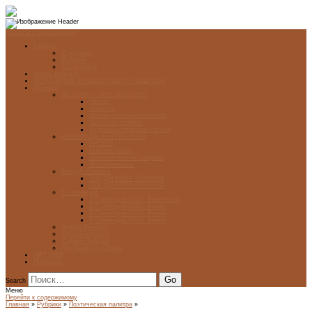
Перейти к содержимому
Главная
О журнале
Рубрики
Карта сайта
Архив журнала
ФОНД-АРХИВ ЛУЧШИХ РАБОТ УЧАЩИХСЯ
Проекты
ЭСТАМП — ЭТО ЗДÓРОВО!
Проект
Новости
Школы-участники проекта
Печатная графика
Художники-графики России
НОВГОРОДСКАЯ ПЕЧАТНЯ
ПРОЕКТ
Галерея работ
Школа печатной графики
Мастер-классы
Фонд Д. Гранина
ГОД ДАНИИЛА ГРАНИНА
ВЕК ДАНИИЛА ГРАНИНА
5 стипендий
5 Стипендий 2017. Финалисты
5 Стипендий 2016. Финал
5 Стипендий 2015. Финал
5 Стипендий 2014. Финал
Диалог Культур
Подари журнал!
С Днём Победы!
Год Памяти и Славы
ART WEB
Партнеры
Search
Меню
Перейти к содержимому
Главная
»
Рубрики
»
Поэтическая палитра
»