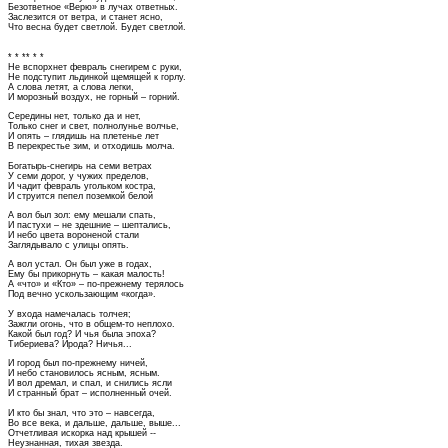
Безответное «Верю» в лучах ответных.
Заслезится от ветра, и станет ясно,
Что весна будет светлой. Будет светлой.
* * ** * *
Не вспорхнет февраль снегирем с руки,
Не подступит льдинкой щемящей к горлу.
А слова летят, а слова легки,
И морозный воздух, не горный – горний.
Середины нет, только да и нет,
Только снег и свет, полнолунье волчье,
И опять – глядишь на плетенье лет
В перекрестье зим, и отходишь молча.
Богатырь-снегирь на семи ветрах
У семи дорог, у чужих пределов,
И чадит февраль угольком костра,
И струится пепел поземкой белой
А вол был зол: ему мешали спать,
И пастухи – не здешние – шептались,
И небо цвета вороненой стали
Заглядывало с улицы опять.
А вол устал. Он был уже в годах,
Ему бы прикорнуть – какая малость!
А «что» и «Кто» – по-прежнему терялось
Под вечно ускользающим «когда».
У входа намечалась толчея;
Зажгли огонь, что в общем-то неплохо.
Какой был год? И чья была эпоха?
Тибериева? Ирода? Ничья...
И город был по-прежнему ничей,
И небо становилось ясным, ясным.
И вол дремал, и спал, и снились ясли
И странный брат – исполненный очей.
И кто бы знал, что это – навсегда,
Во все века, и дальше, дальше, выше...
Отчетливая искорка над крышей --
Неузнанная, тихая звезда.