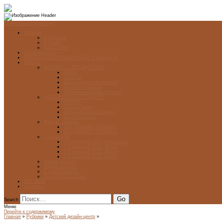
Перейти к содержимому
Главная
О журнале
Рубрики
Карта сайта
Архив журнала
ФОНД-АРХИВ ЛУЧШИХ РАБОТ УЧАЩИХСЯ
Проекты
ЭСТАМП — ЭТО ЗДÓРОВО!
Проект
Новости
Школы-участники проекта
Печатная графика
Художники-графики России
НОВГОРОДСКАЯ ПЕЧАТНЯ
ПРОЕКТ
Галерея работ
Школа печатной графики
Мастер-классы
Фонд Д. Гранина
ГОД ДАНИИЛА ГРАНИНА
ВЕК ДАНИИЛА ГРАНИНА
5 стипендий
5 Стипендий 2017. Финалисты
5 Стипендий 2016. Финал
5 Стипендий 2015. Финал
5 Стипендий 2014. Финал
Диалог Культур
Подари журнал!
С Днём Победы!
Год Памяти и Славы
ART WEB
Партнеры
Search
Меню
Перейти к содержимому
Главная
»
Рубрики
»
Детский дизайн-центр
»