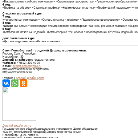
«Выразительные свойства композиции» «Организация пространства» «Графические преобразования»
6 год:
«Графика на объеме» «Станковая графика» «Керамическая пластика» «Графический практикум» «Фо
Специализированный курс:
7 год:
«Фигуративная композиция» «Основы рисунка и графики» «Практическое цветоведение» «Основы ко
8 год:
«Шрифт как элемент композиции» «Компьютерная типографика» «Основы рисунка и графики» «Выра
9 год:
«Композиция печатных изданий» «Компьютерные технологии в проектировании печатных изданий» «
Дополнительный курс:
«Детское издательство» «Летняя практика»
Санкт-Петербургский городской Дворец творчества юных
Россия, Санкт-Петербург
Невский пр., 39
Детский дизайн-центр
отдела техники
тел/факс
: +7(812) 310-40-39
e-mail
:
design.center@mail.ru
http://www.anichkov.ru/designstudio
http://www.anichkov.ru
Рубрика |
Детский дизайн-центр
Детский дизайн-центр
Государственное общеобразовательное учреждение Центр образования
«Санкт-Петербургский городской Дворец творчества юных»
Невский пр., д.39, литер А.