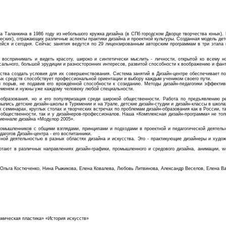
а Таланкина в 1986 году из небольшого кружка дизайна (в СПб городском Дворце творчества юных). 
ских), отражающих различные аспекты практики дизайна и проектной культуры. Созданная модель дет
йся и сегодня. Сейчас занятия ведутся по 29 лицензированным авторским программам в три этапа 
воспринимать и видеть красоту, широко и синтетически мыслить - личности, открытой ко всему н
ксального, большой эрудиции и разносторонних интересов, развитой способности к воображению и фант
тства создать условия для их совершенствования. Система занятий в Дизайн-центре обеспечивает п
ых средств способствует профессиональной ориентации и выбору каждым учеником своего пути.
й порыв, не подавив его врождённой способности к созиданию. Методы дизайн-педагогики эффектив
еменем и нужны уже каждому человеку любой специальности.
образования, но и его популяризация среди широкой общественности. Работа по предъявлению р
ылись детские дизайн-школы в Туркмении и на Урале, детские дизайн-студии и дизайн-классы в школа
 семинарах, круглых столах и творческих встречах по проблемам дизайн-образования как в России, та
й общественности, так и у дизайнеров-профессионалов. Наша «Комплексная дизайн-программа» не тол
биеннале дизайна «Модулор 2005».
иномышленников с общими взглядами, принципами и подходами в проектной и педагогической деятель
агогов Дизайн-центра - его воспитанники.
ой деятельностью в разных областях дизайна и искусства. Это - практикующие дизайнеры и художн
ают в различных направлениях дизайн-графики, промышленного и средового дизайна, анимации, we
ш, Ольга Костюченко, Нина Рыжикова, Елена Ковалева, Любовь Литвинова, Александр Веселов, Елена 
амическая пластика» «История искусств»