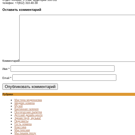
Отдел техники, 3 этаж, аудитории 308-311
телефон: +7(812) 310-40-39
Оставить комментарий
Комментарий
Имя
*
Email
*
Рубрики
Мастера модернизма
Шедевр номера
Музей
Картинная галерея
Поэтическая палитра
Детский дизайн-центр
Здравствуй, музыка!
Педсоветы
Гость номера
Классика
Мастерская
Мы пишем прозу