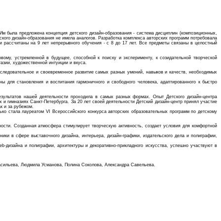
Им была предложена концепция детского дизайн-образования - система дисциплин (композиционных,
ского дизайн-образования не имела аналогов. Разработка комплекса авторских программ потребовала
и рассчитаны на 9 лет непрерывного обучения - с 8 до 17 лет. Все предметы связаны в целостный
овому, устремленной в будущее, способной к поиску и эксперименту, к созидательной творческой
азии, художественной интуиции и вкуса.
оследовательное и своевременное развитие самых разных умений, навыков и качеств, необходимых
ны для становления и воспитания гармоничного и свободного человека, адаптированного к быстро
езультатов нашей деятельности проходила в самых разных формах. Опыт Детского дизайн-центра
х и гимназиях Санкт-Петербурга. За 20 лет своей деятельности Детский дизайн-центр принял участие
к и за рубежом.
ько стала лауреатом VI Всероссийского конкурса авторских образовательных программ по детскому
ности. Созданная атмосфера стимулирует творческую активность, создает условия для комфортной
ики в сфере выставочного дизайна, интерьера, дизайн-графики, издательского дела и полиграфии,
b-дизайна и полиграфии, архитектуры и декоративно-прикладного искусства, успешно участвуют в
Васильева, Людмила Усманова, Полина Соколова, Александра Савельева.