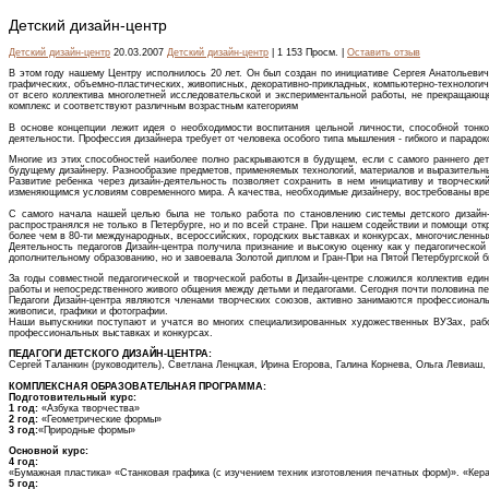
Детский дизайн-центр
Детский дизайн-центр
20.03.2007
Детский дизайн-центр
| 1 153 Просм. |
Оставить отзыв
В этом году нашему Центру исполнилось 20 лет. Он был создан по инициативе Сергея Анатольевич
графических, объемно-пластических, живописных, декоративно-прикладных, компьютерно-технологиче
от всего коллектива многолетней исследовательской и экспериментальной работы, не прекращающе
комплекс и соответствуют различным возрастным категориям
В основе концепции лежит идея о необходимости воспитания цельной личности, способной тонко 
деятельности. Профессия дизайнера требует от человека особого типа мышления - гибкого и парадо
Многие из этих способностей наиболее полно раскрываются в будущем, если с самого раннего де
будущему дизайнеру. Разнообразие предметов, применяемых технологий, материалов и выразительн
Развитие ребенка через дизайн-деятельность позволяет сохранить в нем инициативу и творчески
изменяющимся условиям современного мира. А качества, необходимые дизайнеру, востребованы вр
С самого начала нашей целью была не только работа по становлению системы детского дизайн-
распространялся не только в Петербурге, но и по всей стране. При нашем содействии и помощи откр
более чем в 80-ти международных, всероссийских, городских выставках и конкурсах, многочисленных
Деятельность педагогов Дизайн-центра получила признание и высокую оценку как у педагогическо
дополнительному образованию, но и завоевала Золотой диплом и Гран-При на Пятой Петербургской 
За годы совместной педагогической и творческой работы в Дизайн-центре сложился коллектив ед
работы и непосредственного живого общения между детьми и педагогами. Сегодня почти половина пед
Педагоги Дизайн-центра являются членами творческих союзов, активно занимаются профессиональн
живописи, графики и фотографии.
Наши выпускники поступают и учатся во многих специализированных художественных ВУЗах, работ
профессиональных выставках и конкурсах.
ПЕДАГОГИ ДЕТСКОГО ДИЗАЙН-ЦЕНТРА:
Сергей Таланкин (руководитель), Светлана Ленцкая, Ирина Егорова, Галина Корнева, Ольга Левиа
КОМПЛЕКСНАЯ ОБРАЗОВАТЕЛЬНАЯ ПРОГРАММА:
Подготовительный курс:
1 год:
«Азбука творчества»
2 год:
«Геометрические формы»
3 год:
«Природные формы»
Основной курс:
4 год:
«Бумажная пластика» «Станковая графика (с изучением техник изготовления печатных форм)». «Кер
5 год: