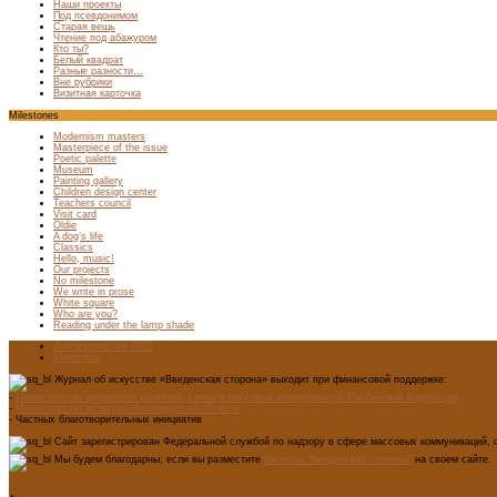
Наши проекты
Под псевдонимом
Старая вещь
Чтение под абажуром
Кто ты?
Белый квадрат
Разные разности…
Вне рубрики
Визитная карточка
Milestones
Modernism masters
Masterpiece of the issue
Poetic palette
Museum
Painting gallery
Children design center
Teachers council
Visit card
Oldie
A dog’s life
Classics
Hello, music!
Our projects
No milestone
We write in prose
White square
Who are you?
Reading under the lamp shade
Лента новостей RSS
Vkontakte
Журнал об искусстве «Введенская сторона» выходит при финансовой поддержке:
-
Министерства цифрового развития, связи и массовых коммуникаций Российской Федерации
-
Министерство культуры Новгородской области
- Частных благотворительных инициатив
Сайт зарегистрирован Федеральной службой по надзору в сфере массовых коммуникаций, с
Мы будем благодарны, если вы разместите
баннеры "Введенской стороны"
на своем сайте.