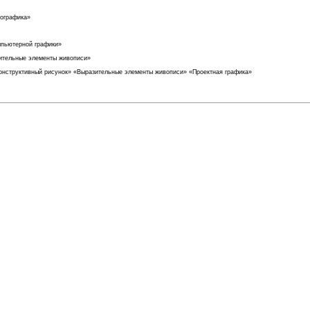
тографика»
мпьютерной графики»
зительные элементы живописи»
Конструктивный рисунок» «Выразительные элементы живописи» «Проектная графика»