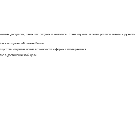
вных дисциплин, таких как рисунок и живопись, стала изучать техники росписи тканей и ручного
Волга молодая», «Большая Волга».
искусства, открывая новые возможности и формы самовыражения.
мне в достижении этой цели.