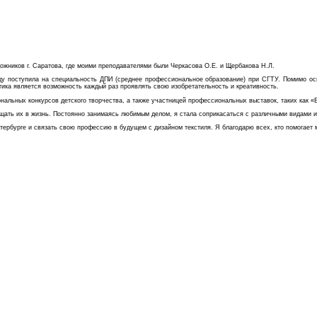
дожников г. Саратова, где моими преподавателями были Черкасова О.Е. и Щербакова Н.Л.
у поступила на специальность ДПИ (среднее профессиональное образование) при СГТУ. Помимо осно
ика является возможность каждый раз проявлять свою изобретательность и креативность.
альных конкурсов детского творчества, а также участницей профессиональных выставок, таких как «
ощать их в жизнь. Постоянно занимаясь любимым делом, я стала соприкасаться с различными видами 
ербурге и связать свою профессию в будущем с дизайном текстиля. Я благодарю всех, кто помогает 