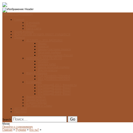
Перейти к содержимому
Главная
О журнале
Рубрики
Карта сайта
Архив журнала
ФОНД-АРХИВ ЛУЧШИХ РАБОТ УЧАЩИХСЯ
Проекты
ЭСТАМП — ЭТО ЗДÓРОВО!
Проект
Новости
Школы-участники проекта
Печатная графика
Художники-графики России
НОВГОРОДСКАЯ ПЕЧАТНЯ
ПРОЕКТ
Галерея работ
Школа печатной графики
Мастер-классы
Фонд Д. Гранина
ГОД ДАНИИЛА ГРАНИНА
ВЕК ДАНИИЛА ГРАНИНА
5 стипендий
5 Стипендий 2017. Финалисты
5 Стипендий 2016. Финал
5 Стипендий 2015. Финал
5 Стипендий 2014. Финал
Диалог Культур
Подари журнал!
С Днём Победы!
Год Памяти и Славы
ART WEB
Партнеры
Search
Меню
Перейти к содержимому
Главная
»
Рубрики
»
Кто ты?
»