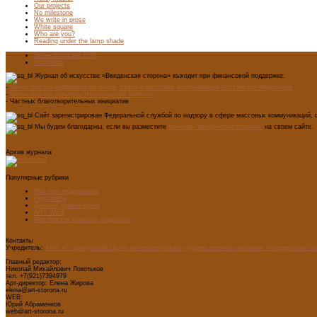
Our projects
No milestone
We write in prose
White square
Who are you?
Reading under the lamp shade
Лента новостей RSS
Vkontakte
Журнал об искусстве «Введенская сторона» выходит при финансовой поддержке:
-
Министерства цифрового развития, связи и массовых коммуникаций Российской Федерации
-
Министерство культуры Новгородской области
- Частных благотворительных инициатив
Сайт зарегистрирован Федеральной службой по надзору в сфере массовых коммуникаций, с
Мы будем благодарны, если вы разместите
баннеры "Введенской стороны"
на своем сайте.
Архив журнала
Популярные рубрики
Мастера модернизма
Педсоветы
Детский дизайн-центр
ART WEB
Мастерская главного редактора
Контакты
Учредитель:
АНО «Старорусский Центр интеллектуально-художественного развития «Введенская ст
Главный редактор:
Николай Михайлович Локотьков
тел. +7(921)7394979
Арт-директор: Елена Жирова
elena@art-storona.ru
WEB:
Юрий Абраменков
web@art-storona.ru