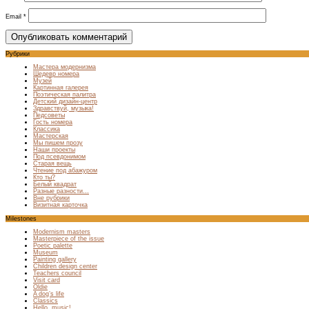
Email
*
Рубрики
Мастера модернизма
Шедевр номера
Музей
Картинная галерея
Поэтическая палитра
Детский дизайн-центр
Здравствуй, музыка!
Педсоветы
Гость номера
Классика
Мастерская
Мы пишем прозу
Наши проекты
Под псевдонимом
Старая вещь
Чтение под абажуром
Кто ты?
Белый квадрат
Разные разности…
Вне рубрики
Визитная карточка
Milestones
Modernism masters
Masterpiece of the issue
Poetic palette
Museum
Painting gallery
Children design center
Teachers council
Visit card
Oldie
A dog’s life
Classics
Hello, music!