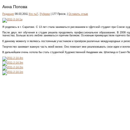
Анна Попова
Редакция
09.03.2011
Кто ты?
,
Рубрики
| 177 Просм. |
Оставить отзыв
Я родилась в г. Саратове. С 13 лет стала заниматься рисованием в «Детской студии» при Союзе ху
После двух лет обучения в студии решила продолжить профессиональное образование. В 2008 год
ткачества. Больше всего люблю заниматься горячим батиком. Основным преимуществом горячего бат
К данному моменту я являюсь постоянным участником и призёром различных международных и регион
Творчество занимает важную часть моей жизни. Оно помогает мне реализовывать свои идеи и вопл
В дальнейшем очень хотела бы стать студенткой Художественной Академии им. Штиглица в Санкт-Пет