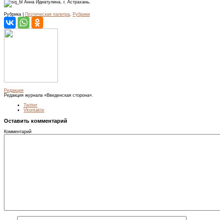
Анна Идиатулина, г. Астрахань.
Рубрика |
Поэтическая палитра
,
Рубрики
Редакция
Редакция журнала «Введенская сторона».
Twitter
Vkontakte
Оставить комментарий
Комментарий