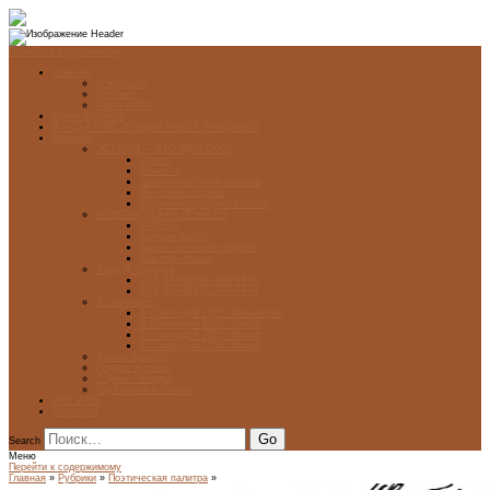
Перейти к содержимому
Главная
О журнале
Рубрики
Карта сайта
Архив журнала
ФОНД-АРХИВ ЛУЧШИХ РАБОТ УЧАЩИХСЯ
Проекты
ЭСТАМП — ЭТО ЗДÓРОВО!
Проект
Новости
Школы-участники проекта
Печатная графика
Художники-графики России
НОВГОРОДСКАЯ ПЕЧАТНЯ
ПРОЕКТ
Галерея работ
Школа печатной графики
Мастер-классы
Фонд Д. Гранина
ГОД ДАНИИЛА ГРАНИНА
ВЕК ДАНИИЛА ГРАНИНА
5 стипендий
5 Стипендий 2017. Финалисты
5 Стипендий 2016. Финал
5 Стипендий 2015. Финал
5 Стипендий 2014. Финал
Диалог Культур
Подари журнал!
С Днём Победы!
Год Памяти и Славы
ART WEB
Партнеры
Search
Меню
Перейти к содержимому
Главная
»
Рубрики
»
Поэтическая палитра
»