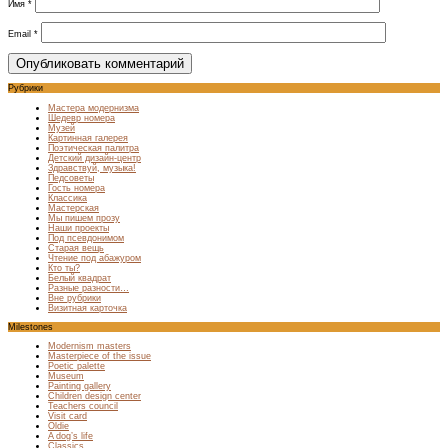
Имя
*
Email
*
Рубрики
Мастера модернизма
Шедевр номера
Музей
Картинная галерея
Поэтическая палитра
Детский дизайн-центр
Здравствуй, музыка!
Педсоветы
Гость номера
Классика
Мастерская
Мы пишем прозу
Наши проекты
Под псевдонимом
Старая вещь
Чтение под абажуром
Кто ты?
Белый квадрат
Разные разности…
Вне рубрики
Визитная карточка
Milestones
Modernism masters
Masterpiece of the issue
Poetic palette
Museum
Painting gallery
Children design center
Teachers council
Visit card
Oldie
A dog’s life
Classics