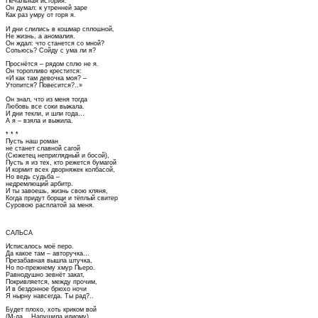
Печальная история.
Он думал: к утренней заре
Как раз умру от горя я.
И дни слились в кошмар сплошной,
Не жизнь, а аномалия.
Он ждал: что станется со мной?
Сопьюсь? Сойду с ума ли я?
Проснётся – рядом сплю не я.
Он торопливо крестится:
«И как там девочка моя? –
Утопится? Повесится?..»
Он знал, что из меня тогда
Любовь все соки выжала.
И дни текли, и шли года…
А я – взяла и выжила.
* * *
Пусть наш роман
не станет славной сагой
(Сюжетец неприглядный и босой),
Пусть я из тех, кто режется бумагой
И кормит всех дворняжек колбасой,
Но ведь судьба –
недремлющий арбитр.
И ты завоешь, жизнь свою кляня,
Когда придут борщи и тёплый свитер
Суровою расплатой за меня.
САЛЬСА
Исписалось моё перо.
Да какое там – авторучка…
Презабавная вышла штучка,
Но по-прежнему хмур Пьеро.
Равнодушно зевнёт закат,
Покривляется, между прочим,
И в бездонное брюхо ночи
Я нырну навсегда. Ты рад?..
Будет плохо, хоть криком вой
(М-да… Нарушила идиому).