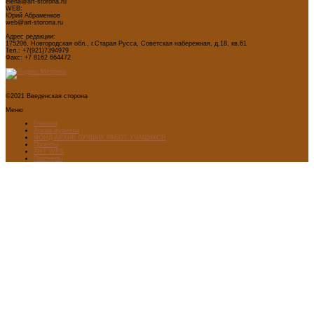
elena@art-storona.ru
WEB:
Юрий Абраменков
web@art-storona.ru
Адрес редакции:
175206, Новгородская обл., г.Старая Русса, Советская набережная, д.18, кв.61
Тел.: +7(921)7394979
Факс: +7 8162 664472
©2021 Введенская сторона
Меню
Главная
Архив журнала
ФОНД-АРХИВ ЛУЧШИХ РАБОТ УЧАЩИХСЯ
Проекты
ART WEB
Партнеры