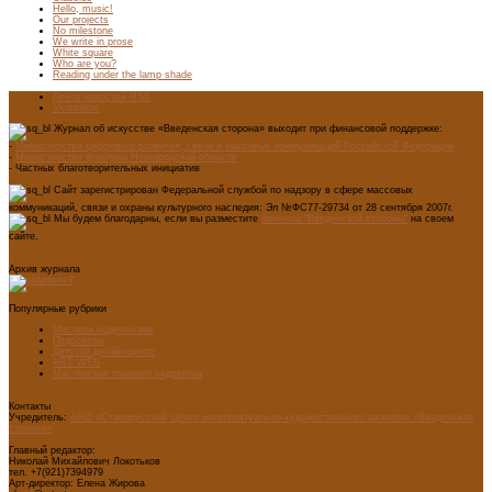
Hello, music!
Our projects
No milestone
We write in prose
White square
Who are you?
Reading under the lamp shade
Лента новостей RSS
Vkontakte
Журнал об искусстве «Введенская сторона» выходит при финансовой поддержке:
-
Министерства цифрового развития, связи и массовых коммуникаций Российской Федерации
-
Министерство культуры Новгородской области
- Частных благотворительных инициатив
Сайт зарегистрирован Федеральной службой по надзору в сфере массовых
коммуникаций, связи и охраны культурного наследия: Эл №ФС77-29734 от 28 сентября 2007г.
Мы будем благодарны, если вы разместите
баннеры "Введенской стороны"
на своем
сайте.
Архив журнала
Популярные рубрики
Мастера модернизма
Педсоветы
Детский дизайн-центр
ART WEB
Мастерская главного редактора
Контакты
Учредитель:
АНО «Старорусский Центр интеллектуально-художественного развития «Введенская
сторона»
Главный редактор:
Николай Михайлович Локотьков
тел. +7(921)7394979
Арт-директор: Елена Жирова