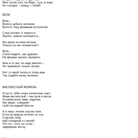
Мне потом хоть на Марс, хоть в кому,
Но сегодня – пляшу с тобой!
ВОЛК
Волк…
Волочу добычу волоком.
Вьётся след кровавым всполохом.
След петляет и теряется.
Значит, травля начинается…
Мы враги на веки вечные.
Только кто же человечнее?..
Волк…
Спите-видите, как здорово
На флажки загнать матёрого.
Мне ж от вас не надо многого –
Не тревожьте только логово.
Нет со мной тягаться толка вам.
Так отдайте волку волково.
ВИСОКОСНЫЙ ФЕВРАЛЬ
И пусть тебя снова тепличные хают:
Иным високосный – как пуля в висок.
Усилием воли зима, издыхая,
Как зверь, совершит
свой последний бросок.
А я лишь теплее укутаю ноги,
И после мороза потянет ко сну.
Спасибо тебе,
мой холодный и строгий,
Что ты – хоть на сутки –
задержишь весну.