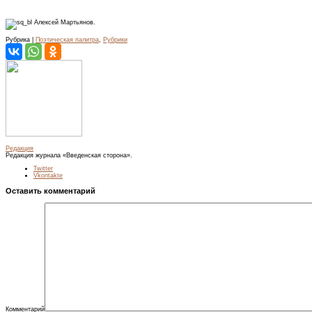
Алексей Мартьянов.
Рубрика |
Поэтическая палитра
,
Рубрики
Редакция
Редакция журнала «Введенская сторона».
Twitter
Vkontakte
Оставить комментарий
Комментарий