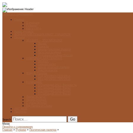
Перейти к содержимому
Главная
О журнале
Рубрики
Карта сайта
Архив журнала
ФОНД-АРХИВ ЛУЧШИХ РАБОТ УЧАЩИХСЯ
Проекты
ЭСТАМП — ЭТО ЗДÓРОВО!
Проект
Новости
Школы-участники проекта
Печатная графика
Художники-графики России
НОВГОРОДСКАЯ ПЕЧАТНЯ
ПРОЕКТ
Галерея работ
Школа печатной графики
Мастер-классы
Фонд Д. Гранина
ГОД ДАНИИЛА ГРАНИНА
ВЕК ДАНИИЛА ГРАНИНА
5 стипендий
5 Стипендий 2017. Финалисты
5 Стипендий 2016. Финал
5 Стипендий 2015. Финал
5 Стипендий 2014. Финал
Диалог Культур
Подари журнал!
С Днём Победы!
Год Памяти и Славы
ART WEB
Партнеры
Search
Меню
Перейти к содержимому
Главная
»
Рубрики
»
Поэтическая палитра
»