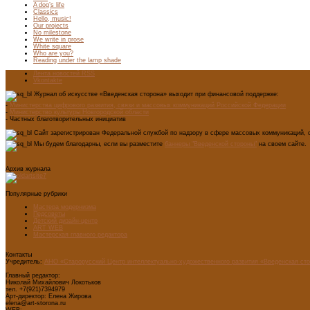
A dog’s life
Classics
Hello, music!
Our projects
No milestone
We write in prose
White square
Who are you?
Reading under the lamp shade
Лента новостей RSS
Vkontakte
Журнал об искусстве «Введенская сторона» выходит при финансовой поддержке:
-
Министерства цифрового развития, связи и массовых коммуникаций Российской Федерации
-
Министерство культуры Новгородской области
- Частных благотворительных инициатив
Сайт зарегистрирован Федеральной службой по надзору в сфере массовых коммуникаций, с
Мы будем благодарны, если вы разместите
баннеры "Введенской стороны"
на своем сайте.
Архив журнала
Популярные рубрики
Мастера модернизма
Педсоветы
Детский дизайн-центр
ART WEB
Мастерская главного редактора
Контакты
Учредитель:
АНО «Старорусский Центр интеллектуально-художественного развития «Введенская ст
Главный редактор:
Николай Михайлович Локотьков
тел. +7(921)7394979
Арт-директор: Елена Жирова
elena@art-storona.ru