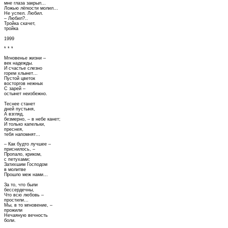
мне глаза закрыл…
Ложью лёгкости молил…
Не успел. Любил.
– Любил?..
Тройка скачет,
тройка
1999
* * *
Мгновенье жизни –
век надежды.
И счастье слезно
горем хлынет…
Пустой цветок
восторгов нежных
С зарей –
остынет неизбежно.
Теснее станет
дней пустыня,
А взгляд,
безмерно, – в небе канет;
И только капельки,
преснея,
тебя напомнят…
– Как будто лучшее –
приснилось, –
Пропало, криком,
с петухами;
Затихшим Господом
в молитве
Прошло меж нами…
За то, что были
бессердечны,
Что всю любовь –
простили…
Мы, в то мгновение, –
прожили
Нечаяную вечность
боли.