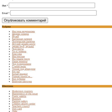
Имя
*
Email
*
Рубрики
Мастера модернизма
Шедевр номера
Музей
Картинная галерея
Поэтическая палитра
Детский дизайн-центр
Здравствуй, музыка!
Педсоветы
Гость номера
Классика
Мастерская
Мы пишем прозу
Наши проекты
Под псевдонимом
Старая вещь
Чтение под абажуром
Кто ты?
Белый квадрат
Разные разности…
Вне рубрики
Визитная карточка
Milestones
Modernism masters
Masterpiece of the issue
Poetic palette
Museum
Painting gallery
Children design center
Teachers council
Visit card
Oldie