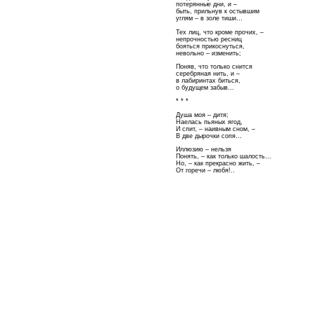
потерянные дни, и –
быть, прильнув к остывшим
углям – в золе тиши…
Тех лиц, что кроме прочих, –
непрочностью ресниц
бояться прикоснуться,
невольно – изменить;
Поняв, что только снится
серебряная нить, и –
в лабиринтах биться,
о будущем забыв…
* * *
Душа моя – дитя;
Наелась пьяных ягод,
И спит, – наивным сном, –
В две дырочки сопя…
Иллюзию – нельзя
Понять, – как только шалость…
Но, – как прекрасно жить, –
От горечи – любя!..