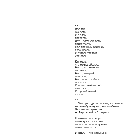
* * *
Всё так,
как есть, –
И в этом –
прелесть…
Лет – полунежность,
полустрасть, –
Над прежним будущим
склонилась,
И взвесь тревоги
улеглась…
Как мило, –
что мечта сбылась –
Не та, что мнилась
на авось,
Не та, которой
имя есть, –
Но тайно, – тайною
осталась,
И только глубже слёз
впиталась,
И горькой мерой эта
сласть…
* * *
…Они приходят по ночам, а спать-то
когда-нибудь нужно; вот проблема…
Человек потерял сон…
А. Тарковский. «Солярис»
Проклятие неспящих –
прошедшее встречать;
гостей, незванно-лучших,
тьмою оживлять.
И ждать – уже забывших