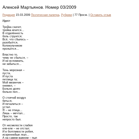
Алексей Мартьянов. Номер 03/2009
Редакция
15.03.2009
Поэтическая палитра
,
Рубрики
| 77 Просм. |
Оставить отзыв
Идиот
Тройка скачет,
тройка мчится…
В отдалённость
боль струится;
Всё, что сбылось –
разобьётся,
Колокольчиком
прольётся…
Властно то,
чему не сбыться, –
И ни вспомнить,
ни забыться…
Тень морозная –
пуста,
И пуста
петлица та;
Мой мизинчик –
онемел, –
Больно долго
больно пел…
О стоячий воздух
биться,
И печалиться –
устал.
Я – не птица…
Лишь – мечтал…
Просто, так
непросто был.
От несмелости слабея
еле-еле – не отстал;
И в болтливости робея,
искреннейше лгал…
А на самом важном – пыл