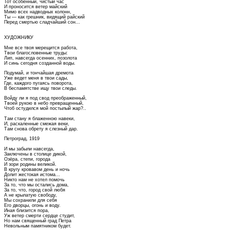
Тот особенный, чистый час
И проносится ветер майский
Мимо всех надводных колонн,
Ты — как грешник, видящий райский
Перед смертью сладчайший сон...
ХУДОЖНИКУ
Мне все твоя мерещится работа,
Твои благословенные труды:
Лип, навсегда осенних, позолота
И синь сегодня созданной воды.
Подумай, и тончайшая дремота
Уже ведет меня в твои сады,
Где, каждого пугаясь поворота,
В беспамятстве ищу твои следы.
Войду ли я под свод преображенный,
Твоей рукою в небо превращенный,
Чтоб остудился мой постылый жар?..
Там стану я блаженною навеки,
И, раскаленные смежая веки,
Там снова обрету я слезный дар.
Петроград, 1919
И мы забыли навсегда,
Заключены в столице дикой,
Озёра, степи, города
И зори родины великой.
В кругу кровавом день и ночь
Долит жестокая истома...
Никто нам не хотел помочь
За то, что мы остались дома,
За то, что, город свой любя
А не крылатую свободу,
Мы сохранили для себя
Его дворцы, огонь и воду.
Иная близится пора,
Уж ветер смерти сердце студит,
Но нам священный град Петра
Невольным памятником будет.