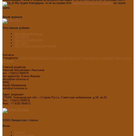
Мы будем благодарны, если вы разместите
баннеры "Введенской стороны"
на своем
сайте.
Архив журнала
Популярные рубрики
Мастера модернизма
Педсоветы
Детский дизайн-центр
ART WEB
Мастерская главного редактора
Контакты
Учредитель:
АНО «Старорусский Центр интеллектуально-художественного развития «Введенская
сторона»
Главный редактор:
Николай Михайлович Локотьков
тел. +7(921)7394979
Арт-директор: Елена Жирова
elena@art-storona.ru
WEB:
Юрий Абраменков
web@art-storona.ru
Адрес редакции:
175206, Новгородская обл., г.Старая Русса, Советская набережная, д.18, кв.61
Тел.: +7(921)7394979
Факс: +7 8162 664472
©2021 Введенская сторона
Меню
Главная
Архив журнала