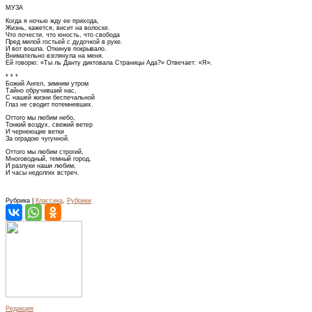
МУЗА
Когда я ночью жду ее прихода,
Жизнь, кажется, висит на волоске.
Что почести, что юность, что свобода
Пред милой гостьей с дудочкой в руке.
И вот вошла. Откинув покрывало.
Внимательно взглянула на меня.
Ей говорю: «Ты ль Данту диктовала Страницы Ада?» Отвечает: «Я».
* * *
Божий Ангел, зимним утром
Тайно обручивший нас,
С нашей жизни беспечальной
Глаз не сводит потемневших.
Оттого мы любим небо,
Тонкий воздух, свежий ветер
И чернеющие ветки
За оградою чугунной.
Оттого мы любим строгий,
Многоводный, темный город,
И разлуки наши любим,
И часы недолгих встреч.
Рубрика |
Классика
,
Рубрики
Редакция