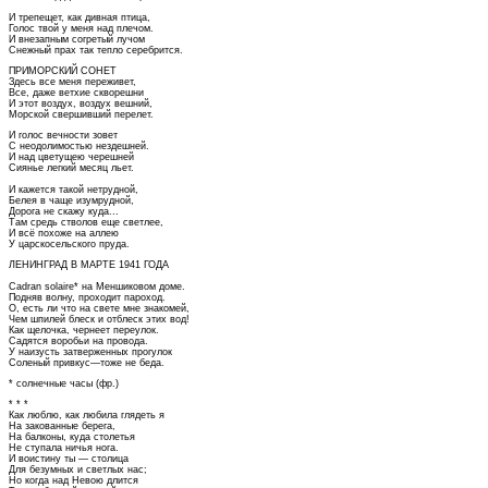
И трепещет, как дивная птица,
Голос твой у меня над плечом.
И внезапным согретый лучом
Снежный прах так тепло серебрится.
ПРИМОРСКИЙ СОНЕТ
Здесь все меня переживет,
Все, даже ветхие скворешни
И этот воздух, воздух вешний,
Морской свершивший перелет.
И голос вечности зовет
С неодолимостью нездешней.
И над цветущею черешней
Сиянье легкий месяц льет.
И кажется такой нетрудной,
Белея в чаще изумрудной,
Дорога не скажу куда...
Там средь стволов еще светлее,
И всё похоже на аллею
У царскосельского пруда.
ЛЕНИНГРАД В МАРТЕ 1941 ГОДА
Cadran solaire* на Меншиковом доме.
Подняв волну, проходит пароход.
О, есть ли что на свете мне знакомей,
Чем шпилей блеск и отблеск этих вод!
Как щелочка, чернеет переулок.
Садятся воробьи на провода.
У наизусть затверженных прогулок
Соленый привкус—тоже не беда.
* солнечные часы (фр.)
* * *
Как люблю, как любила глядеть я
На закованные берега,
На балконы, куда столетья
Не ступала ничья нога.
И воистину ты — столица
Для безумных и светлых нас;
Но когда над Невою длится