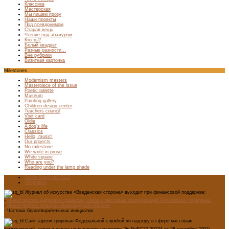
Классика
Мастерская
Мы пишем прозу
Наши проекты
Под псевдонимом
Старая вещь
Чтение под абажуром
Кто ты?
Белый квадрат
Разные разности…
Вне рубрики
Визитная карточка
Milestones
Modernism masters
Masterpiece of the issue
Poetic palette
Museum
Painting gallery
Children design center
Teachers council
Visit card
Oldie
A dog’s life
Classics
Hello, music!
Our projects
No milestone
We write in prose
White square
Who are you?
Reading under the lamp shade
Лента новостей RSS
Vkontakte
Журнал об искусстве «Введенская сторона» выходит при финансовой поддержке:
-
Министерства цифрового развития, связи и массовых коммуникаций Российской Федерации
-
Министерство культуры Новгородской области
- Частных благотворительных инициатив
Сайт зарегистрирован Федеральной службой по надзору в сфере массовых
коммуникаций, связи и охраны культурного наследия: Эл №ФС77-29734 от 28 сентября 2007г.