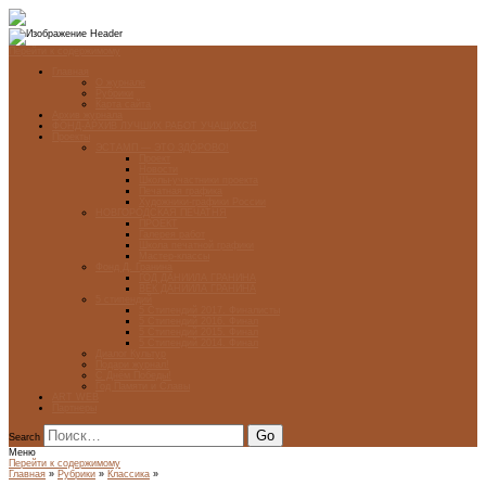
Перейти к содержимому
Главная
О журнале
Рубрики
Карта сайта
Архив журнала
ФОНД-АРХИВ ЛУЧШИХ РАБОТ УЧАЩИХСЯ
Проекты
ЭСТАМП — ЭТО ЗДÓРОВО!
Проект
Новости
Школы-участники проекта
Печатная графика
Художники-графики России
НОВГОРОДСКАЯ ПЕЧАТНЯ
ПРОЕКТ
Галерея работ
Школа печатной графики
Мастер-классы
Фонд Д. Гранина
ГОД ДАНИИЛА ГРАНИНА
ВЕК ДАНИИЛА ГРАНИНА
5 стипендий
5 Стипендий 2017. Финалисты
5 Стипендий 2016. Финал
5 Стипендий 2015. Финал
5 Стипендий 2014. Финал
Диалог Культур
Подари журнал!
С Днём Победы!
Год Памяти и Славы
ART WEB
Партнеры
Search
Меню
Перейти к содержимому
Главная
»
Рубрики
»
Классика
»