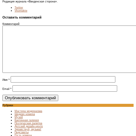
Редакция журнала «Введенская сторона».
Twitter
Vkontakte
Оставить комментарий
Комментарий
Имя
*
Email
*
Рубрики
Мастера модернизма
Шедевр номера
Музей
Картинная галерея
Поэтическая палитра
Детский дизайн-центр
Здравствуй, музыка!
Педсоветы
Гость номера