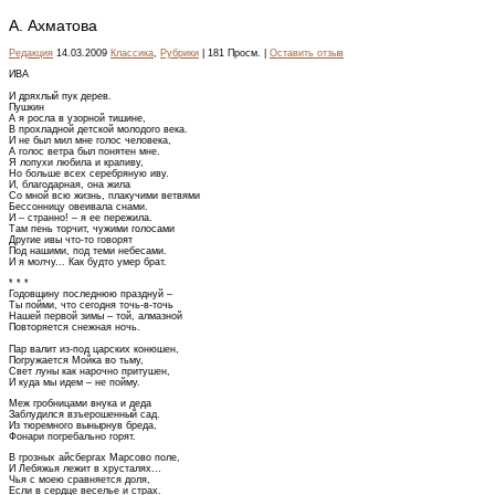
А. Ахматова
Редакция
14.03.2009
Классика
,
Рубрики
| 181 Просм. |
Оставить отзыв
ИВА
И дряхлый пук дерев.
Пушкин
А я росла в узорной тишине,
В прохладной детской молодого века.
И не был мил мне голос человека,
А голос ветра был понятен мне.
Я лопухи любила и крапиву,
Но больше всех серебряную иву.
И, благодарная, она жила
Со мной всю жизнь, плакучими ветвями
Бессонницу овеивала снами.
И – странно! – я ее пережила.
Там пень торчит, чужими голосами
Другие ивы что-то говорят
Под нашими, под теми небесами.
И я молчу... Как будто умер брат.
* * *
Годовщину последнюю празднуй –
Ты пойми, что сегодня точь-в-точь
Нашей первой зимы – той, алмазной
Повторяется снежная ночь.
Пар валит из-под царских конюшен,
Погружается Мойка во тьму,
Свет луны как нарочно притушен,
И куда мы идем – не пойму.
Меж гробницами внука и деда
Заблудился взъерошенный сад.
Из тюремного вынырнув бреда,
Фонари погребально горят.
В грозных айсбергах Марсово поле,
И Лебяжья лежит в хрусталях...
Чья с моею сравняется доля,
Если в сердце веселье и страх.