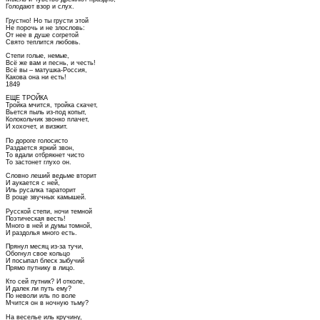
Голодают взор и слух.
Грустно! Но ты грусти этой
Не порочь и не злословь:
От нее в душе согретой
Свято теплится любовь.
Степи голые, немые,
Всё же вам и песнь, и честь!
Всё вы – матушка-Россия,
Какова она ни есть!
1849
ЕЩЕ ТРОЙКА
Тройка мчится, тройка скачет,
Вьется пыль из-под копыт,
Колокольчик звонко плачет,
И хохочет, и визжит.
По дороге голосисто
Раздается яркий звон,
То вдали отбрякнет чисто
То застонет глухо он.
Словно леший ведьме вторит
И аукается с ней,
Иль русалка тараторит
В роще звучных камышей.
Русской степи, ночи темной
Поэтическая весть!
Много в ней и думы томной,
И раздолья много есть.
Прянул месяц из-за тучи,
Обогнул свое кольцо
И посыпал блеск зыбучий
Прямо путнику в лицо.
Кто сей путник? И отколе,
И далек ли путь ему?
По неволи иль по воле
Мчится он в ночную тьму?
На веселье иль кручину,