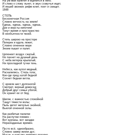
На ум мой налетит и вцепится в него;
И слово к слову льнет, и звук созвучья ищет,
И леший звонких рифм юлит, поет и свищет.
1848
СТЕПЬ
Бесконечная Россия
Словно вечность на земле!
Едешь, едешь, едешь, едешь,
Дни и версты нипочем!
Тонут время и пространство
В необъятности твоей.
Степь широко на просторе
Поперек и вдоль лежит,
Словно огненное море
Зноем пышет и палит.
Цепенеет воздух сжатый,
Не пахнет на душный день
С неба ветерок крылатый,
Ни прохладной тучки тень.
Небеса, как купол медный,
Раскалились. Степь гола;
Кое-где пред хатой бедной
Сохнет бедная ветла.
С кровли аист долгоногой
Смотрит, верный домосед;
Добрый друг семьи убогой,
Он хранит ее от бед.
Шагом, с важностью спокойной
Тащут тяжести волы;
Пыль метет метелью знойной,
Вьюгой огненной золы.
Как разбитые палатки
На распутии племен -
Вот курганы, вот загадки
Неразгаданных времен.
Пусто всё, однообразно,
Словно замер жизни дух;
Мысль и чувство дремлют праздно,