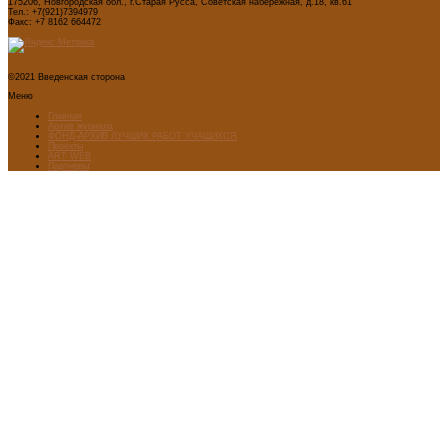
175206, Новгородская обл., г.Старая Русса, Советская набережная, д.18, кв.61
Тел.: +7(921)7394979
Факс: +7 8162 664472
©2021 Введенская сторона
Меню
Главная
Архив журнала
ФОНД-АРХИВ ЛУЧШИХ РАБОТ УЧАЩИХСЯ
Проекты
ART WEB
Партнеры