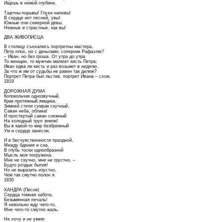
Ищешь в немой глубине.
Тщетны порывы! Глухи напевы!
В сердце нет песней, увы!
Южные очи северной девы,
Нежных и страстных, как вы!
ДВА ЖИВОПИСЦА
В столицу съехались портретны мастера,
Петр плох, но с деньгами; соперник Рафаэлю?
– Иван, но без гроша. От утра до утра
То женщин, то мужчин малюет кисть Петра;
Иван едва ли кисть и раз возьмет в неделю.
За что ж им от судьбы не равен так дележ?
Портрет Петра был льстив, портрет Ивана – схож.
1819
ДОРОЖНАЯ ДУМА
Колокольчик однозвучный,
Крик протяжный ямщика,
Зимней степи сумрак скучный,
Саван неба, облака!
И простертый саван снежный
На холодный труп земли!
Вы в какой-то мир безбрежный
Ум и сердце занесли.
И в бесчувственности праздной,
Между бдения и сна,
В глубь тоски однообразной
Мысль моя погружена.
Мне не скучно, мне не грустно, –
Будто роздых бытия!
Но не выразить изустно,
Чем так смутно полон я.
1830
ХАНДРА (Песня)
Сердца томная забота,
Безымянная печаль!
Я невольно жду чего-то,
Мне чего-то смутно жаль.
Не хочу и не умею