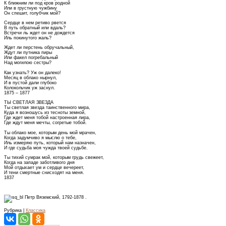
К ближним ли под кров родной
Или в грустную чужбину
Он спешит, голубчик мой?
Сердце в нем ретиво рвется
В путь обратный или вдаль?
Встречи ль ждет он не дождется
Иль покинутого жаль?
Ждет ли перстень обручальный,
Ждут ли путника пиры
Или факел погребальный
Над могилою сестры?
Как узнать? Уж он далеко!
Месяц в облако нырнул,
И в пустой дали глубоко
Колокольчик уж заснул.
1875 – 1877
ТЫ СВЕТЛАЯ ЗВЕЗДА
Ты светлая звезда таинственного мира,
Куда я возношусь из тесноты земной,
Где ждет меня тобой настроенная лира,
Где ждут меня мечты, согретые тобой.
Ты облако мое, которым день мой мрачен,
Когда задумчиво я мыслю о тебе,
Иль измеряю путь, который нам назначен,
И где судьба моя чужда твоей судьбе.
Ты тихий сумрак мой, которым грудь свежеет,
Когда на западе заботливого дня
Мой отдыхает ум и сердце вечереет,
И тени смертные снисходят на меня.
1837
Петр Вяземский, 1792-1878 .
Рубрика |
Классика