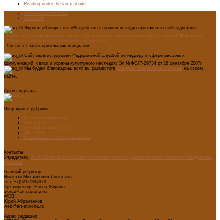
Reading under the lamp shade
Лента новостей RSS
Vkontakte
Журнал об искусстве «Введенская сторона» выходит при финансовой поддержке:
-
Министерства цифрового развития, связи и массовых коммуникаций Российской Федерации
-
Министерство культуры Новгородской области
- Частных благотворительных инициатив
Сайт зарегистрирован Федеральной службой по надзору в сфере массовых
коммуникаций, связи и охраны культурного наследия: Эл №ФС77-29734 от 28 сентября 2007г.
Мы будем благодарны, если вы разместите
баннеры "Введенской стороны"
на своем
сайте.
Архив журнала
Популярные рубрики
Мастера модернизма
Педсоветы
Детский дизайн-центр
ART WEB
Мастерская главного редактора
Контакты
Учредитель:
АНО «Старорусский Центр интеллектуально-художественного развития «Введенская
сторона»
Главный редактор:
Николай Михайлович Локотьков
тел. +7(921)7394979
Арт-директор: Елена Жирова
elena@art-storona.ru
WEB:
Юрий Абраменков
web@art-storona.ru
Адрес редакции: