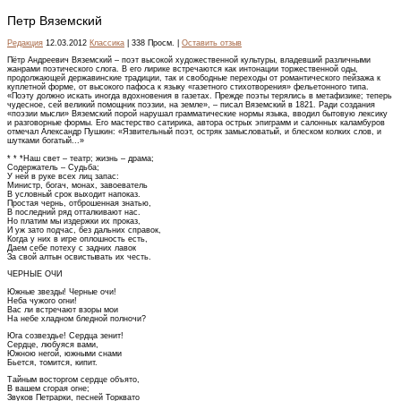
Петр Вяземский
Редакция
12.03.2012
Классика
| 338 Просм. |
Оставить отзыв
Пётр Андреевич Вяземский – поэт высокой художественной культуры, владевший различными
жанрами поэтического слога. В его лирике встречаются как интонации торжественной оды,
продолжающей державинские традиции, так и свободные переходы от романтического пейзажа к
куплетной форме, от высокого пафоса к языку «газетного стихотворения» фельетонного типа.
«Поэту должно искать иногда вдохновения в газетах. Прежде поэты терялись в метафизике; теперь
чудесное, сей великий помощник поэзии, на земле», – писал Вяземский в 1821. Ради создания
«поэзии мысли» Вяземский порой нарушал грамматические нормы языка, вводил бытовую лексику
и разговорные формы. Его мастерство сатирика, автора острых эпиграмм и салонных каламбуров
отмечал Александр Пушкин: «Язвительный поэт, остряк замысловатый, и блеском колких слов, и
шутками богатый...»
* * *Наш свет – театр; жизнь – драма;
Содержатель – Судьба;
У ней в руке всех лиц запас:
Министр, богач, монах, завоеватель
В условный срок выходит напоказ.
Простая чернь, отброшенная знатью,
В последний ряд отталкивают нас.
Но платим мы издержки их проказ,
И уж зато подчас, без дальних справок,
Когда у них в игре оплошность есть,
Даем себе потеху с задних лавок
За свой алтын освистывать их честь.
ЧЕРНЫЕ ОЧИ
Южные звезды! Черные очи!
Неба чужого огни!
Вас ли встречают взоры мои
На небе хладном бледной полночи?
Юга созвездье! Сердца зенит!
Сердце, любуяся вами,
Южною негой, южными снами
Бьется, томится, кипит.
Тайным восторгом сердце объято,
В вашем сгорая огне;
Звуков Петрарки, песней Торквато