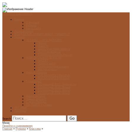
Перейти к содержимому
Главная
О журнале
Рубрики
Карта сайта
Архив журнала
ФОНД-АРХИВ ЛУЧШИХ РАБОТ УЧАЩИХСЯ
Проекты
ЭСТАМП — ЭТО ЗДÓРОВО!
Проект
Новости
Школы-участники проекта
Печатная графика
Художники-графики России
НОВГОРОДСКАЯ ПЕЧАТНЯ
ПРОЕКТ
Галерея работ
Школа печатной графики
Мастер-классы
Фонд Д. Гранина
ГОД ДАНИИЛА ГРАНИНА
ВЕК ДАНИИЛА ГРАНИНА
5 стипендий
5 Стипендий 2017. Финалисты
5 Стипендий 2016. Финал
5 Стипендий 2015. Финал
5 Стипендий 2014. Финал
Диалог Культур
Подари журнал!
С Днём Победы!
Год Памяти и Славы
ART WEB
Партнеры
Search
Меню
Перейти к содержимому
Главная
»
Рубрики
»
Классика
»