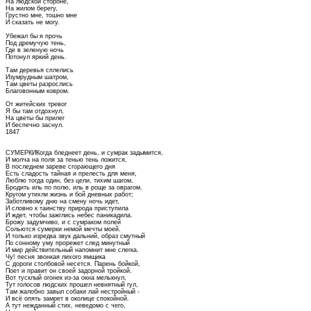
На людской стороне,
На жилом берегу,
Грустно мне, тошно мне
И сказать не могу.
Убежал бы я прочь
Под дремучую тень,
Где в зеленую ночь
Потонул яркий день.
Там деревья сплелись
Изумрудным шатром,
Там цветы разрослись
Благовонным ковром.
От житейских тревог
Я бы там отдохнул,
На цветы бы прилег
И беспечно заснул.
1847
СУМЕРКИКогда бледнеет день, и сумрак задымится,
И молча на поля за тенью тень ложится,
В последнем зареве сгорающего дня
Есть сладость тайная и прелесть для меня,
Люблю тогда один, без цели, тихим шагом,
Бродить иль по полю, иль в роще за оврагом.
Кругом утихли жизнь и бой дневных работ;
Заботливому дню на смену ночь идет,
И словно к таинству природа приступила
И ждет, чтобы зажглись небес паникадила.
Брожу задумчиво, и с сумраком полей
Сольются сумерки немой мечты моей.
И только изредка звук дальний, образ смутный
По сонному уму прорежет след минутный
И мир действительный напомнит мне слегка.
Чу! песня звонкая лихого ямщика
С дороги столбовой несется. Парень бойкой,
Поет и правит он своей задорной тройкой.
Вот тусклый огонек из-за окна мелькнул,
Тут голосов людских прошел невнятный гул,
Там жалобно завыл собаки лай нестройный -
И всё опять замрет в околице спокойной.
А тут нежданный стих, неведомо с чего,