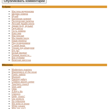
Рубрики
Мастера модернизма
Шедевр номера
Музей
Картинная галерея
Поэтическая палитра
Детский дизайн-центр
Здравствуй, музыка!
Педсоветы
Гость номера
Классика
Мастерская
Мы пишем прозу
Наши проекты
Под псевдонимом
Старая вещь
Чтение под абажуром
Кто ты?
Белый квадрат
Разные разности…
Вне рубрики
Визитная карточка
Milestones
Modernism masters
Masterpiece of the issue
Poetic palette
Museum
Painting gallery
Children design center
Teachers council
Visit card
Oldie
A dog’s life
Classics
Hello, music!
Our projects
No milestone
We write in prose
White square
Who are you?