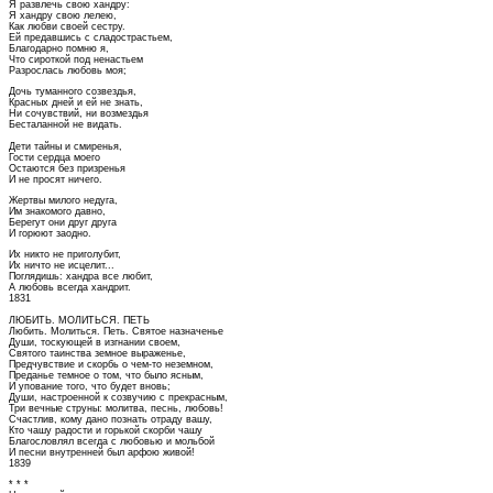
Я развлечь свою хандру:
Я хандру свою лелею,
Как любви своей сестру.
Ей предавшись с сладострастьем,
Благодарно помню я,
Что сироткой под ненастьем
Разрослась любовь моя;
Дочь туманного созвездья,
Красных дней и ей не знать,
Ни сочувствий, ни возмездья
Бесталанной не видать.
Дети тайны и смиренья,
Гости сердца моего
Остаются без призренья
И не просят ничего.
Жертвы милого недуга,
Им знакомого давно,
Берегут они друг друга
И горюют заодно.
Их никто не приголубит,
Их ничто не исцелит...
Поглядишь: хандра все любит,
А любовь всегда хандрит.
1831
ЛЮБИТЬ. МОЛИТЬСЯ. ПЕТЬ
Любить. Молиться. Петь. Святое назначенье
Души, тоскующей в изгнании своем,
Святого таинства земное выраженье,
Предчувствие и скорбь о чем-то неземном,
Преданье темное о том, что было ясным,
И упование того, что будет вновь;
Души, настроенной к созвучию с прекрасным,
Три вечные струны: молитва, песнь, любовь!
Счастлив, кому дано познать отраду вашу,
Кто чашу радости и горькой скорби чашу
Благословлял всегда с любовью и мольбой
И песни внутренней был арфою живой!
1839
* * *